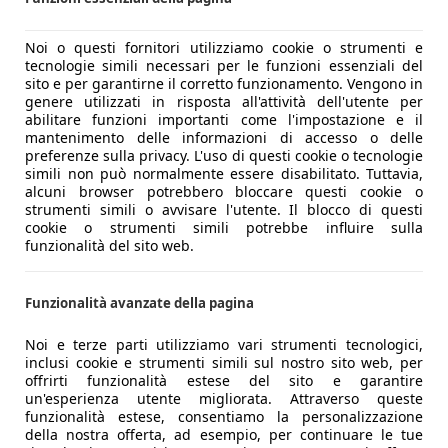
Noi o questi fornitori utilizziamo cookie o strumenti e
tecnologie simili necessari per le funzioni essenziali del
sito e per garantirne il corretto funzionamento. Vengono in
genere utilizzati in risposta all'attività dell'utente per
abilitare funzioni importanti come l'impostazione e il
mantenimento delle informazioni di accesso o delle
preferenze sulla privacy. L'uso di questi cookie o tecnologie
simili non può normalmente essere disabilitato. Tuttavia,
alcuni browser potrebbero bloccare questi cookie o
strumenti simili o avvisare l'utente. Il blocco di questi
cookie o strumenti simili potrebbe influire sulla
e la più aggressiva e sportiva di tutte
. Se, infatti, la prima g
funzionalità del sito web.
inio e il doppio scarico laterale, e la seconda serie, la 8V,
a dalle linee estremamente aggressive e cattive
, a cominci
Funzionalità avanzate della pagina
ai fari full LED e alle prese d’aria laterali per raffreddare i
onne molto aggressive e i cerchi specifici da 19 pollici, con
Noi e terze parti utilizziamo vari strumenti tecnologici,
inclusi cookie e strumenti simili sul nostro sito web, per
e diffusore nero dove troviamo incastonati i
due scarichi ova
offrirti funzionalità estese del sito e garantire
nte, ma non così vistoso. A richiesta, però, si può incattivir
un'esperienza utente migliorata. Attraverso queste
rvi notare, un classico nero metallizzato o l’apprezzato
Grig
funzionalità estese, consentiamo la personalizzazione
della nostra offerta, ad esempio, per continuare le tue
in
renderanno la vostra RS3 inconfondibile. Per il resto, ripr