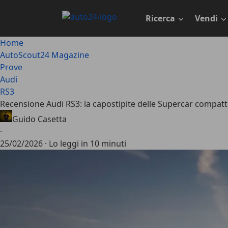
Passa
al
Ricerca
Vendi
contenuto
principale
Home
AutoScout24 Magazine
Prove
Audi
RS3
Recensione Audi RS3: la capostipite delle Supercar compat
Guido Casetta
·
25/02/2026
·
Lo leggi in 10 minuti