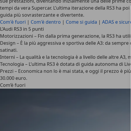
sue prestazioni, diventando inizialmente una delle prime co
tempi da vera Supercar. L’ultima iterazione della RS3 ha po
guida più sovrasterzante e divertente.
Com'è fuori
|
Com'è dentro
|
Come si guida
|
ADAS e sicur
L’Audi RS3 in 5 punti
Motorizzazioni
– Fin dalla prima generazione, la RS3 ha util
Design
– È la più aggressiva e sportiva delle A3: da sempre d
satinati.
Interni
– La qualità e la tecnologia è a livello delle altre A3,
Tecnologia
– L’ultima RS3 è dotata di guida autonoma di Livel
Prezzi
– Economica non lo è mai stata, e oggi il prezzo è più
30.000 euro.
Com’è fuori