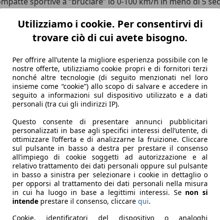
mpatte sportive a “bruciare” lo 0-100 km/h in meno di 5 sec
i portato al debutto
Torque Splitter
e
Torque Vectoring
, sis
Utilizziamo i cookie. Per consentirvi di
trovare ciò di cui avete bisogno.
ezza
|
Conclusioni
izzato il leggendario 2.5 TFSI, il cinque cilindri Audi che og
Per offrire all’utente la migliore esperienza possibile con le
nostre offerte, utilizziamo cookie propri e di fornitori terzi
isponibile solamente in versione Sportback a 5 porte, è cattiv
nonché altre tecnologie (di seguito menzionati nel loro
insieme come “cookie”) allo scopo di salvare e accedere in
 ma sedili, volante e dettagli ricordano di trovarsi su una ver
seguito a informazioni sul dispositivo utilizzato e a dati
personali (tra cui gli indirizzi IP).
lo 2 e, dal 2025, adotta il sofisticato sistema di torque split
 alto che mai: si parte da 66.000 euro. La prima generazione
Questo consente di presentare annunci pubblicitari
personalizzati in base agli specifici interessi dell’utente, di
ottimizzare l’offerta e di analizzarne la fruizione. Cliccare
sul pulsante in basso a destra per prestare il consenso
all’impiego di cookie soggetti ad autorizzazione e al
relativo trattamento dei dati personali oppure sul pulsante
in basso a sinistra per selezionare i cookie in dettaglio o
per opporsi al trattamento dei dati personali nella misura
in cui ha luogo in base a legittimi interessi. Se
non si
intende
prestare il consenso, cliccare
qui
.
Cookie, identificatori del dispositivo o analoghi