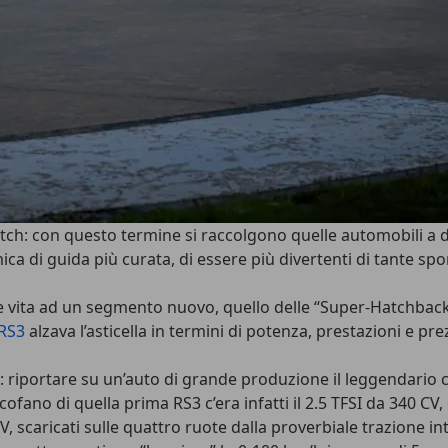
tch: con questo termine si raccolgono quelle automobili a 
a di guida più curata, di essere più divertenti di tante spor
e vita ad un segmento nuovo, quello delle “Super-Hatchback”: 
RS3
alzava l’asticella in termini di potenza, prestazioni e pre
: riportare su un’auto di grande produzione il leggendario c
cofano di quella prima RS3 c’era infatti il 2.5 TFSI da 340 CV, 
CV
, scaricati sulle quattro ruote dalla proverbiale trazione i