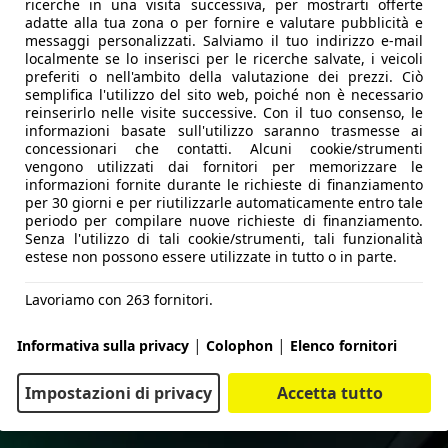
ricerche in una visita successiva, per mostrarti offerte
razione integrale e della meccanica più raffinata riduce lo
adatte alla tua zona o per fornire e valutare pubblicità e
messaggi personalizzati. Salviamo il tuo indirizzo e-mail
localmente se lo inserisci per le ricerche salvate, i veicoli
preferiti o nell'ambito della valutazione dei prezzi. Ciò
semplifica l'utilizzo del sito web, poiché non è necessario
reinserirlo nelle visite successive. Con il tuo consenso, le
informazioni basate sull'utilizzo saranno trasmesse ai
concessionari che contatti. Alcuni cookie/strumenti
vengono utilizzati dai fornitori per memorizzare le
informazioni fornite durante le richieste di finanziamento
per 30 giorni e per riutilizzarle automaticamente entro tale
periodo per compilare nuove richieste di finanziamento.
Senza l'utilizzo di tali cookie/strumenti, tali funzionalità
estese non possono essere utilizzate in tutto o in parte.
Lavoriamo con 263 fornitori.
|
|
Informativa sulla privacy
Colophon
Elenco fornitori
Impostazioni di privacy
Accetta tutto