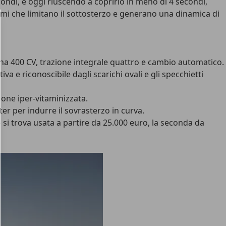
ondi, e oggi riuscendo a coprirlo in meno di 4 secondi,
temi che limitano il sottosterzo e generano una dinamica di
gi ha 400 CV, trazione integrale quattro e cambio automatico.
a e riconoscibile dagli scarichi ovali e gli specchietti
sione iper-vitaminizzata.
ter per indurre il sovrasterzo in curva.
 si trova usata a partire da 25.000 euro, la seconda da