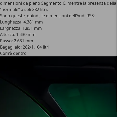
dimensioni da pieno Segmento C, mentre la presenza della t
“normale” a soli 282 litri.
Sono queste, quindi, le dimensioni dell’Audi RS3
:
Lunghezza: 4.381 mm
Larghezza: 1.851 mm
Altezza: 1.430 mm
Passo: 2.631 mm
Bagagliaio: 282/1.104 litri
Com’è dentro