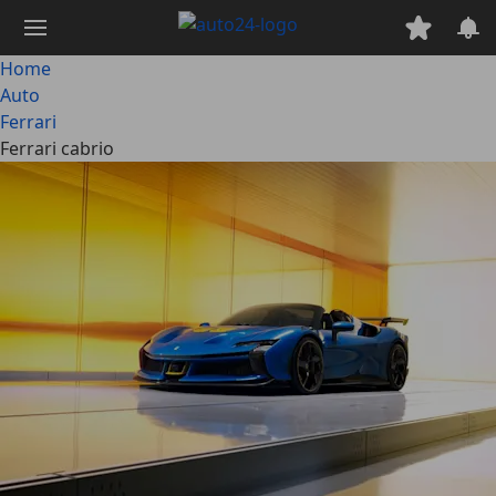
Passa
al
contenuto
Home
principale
Auto
Ferrari
Ferrari cabrio