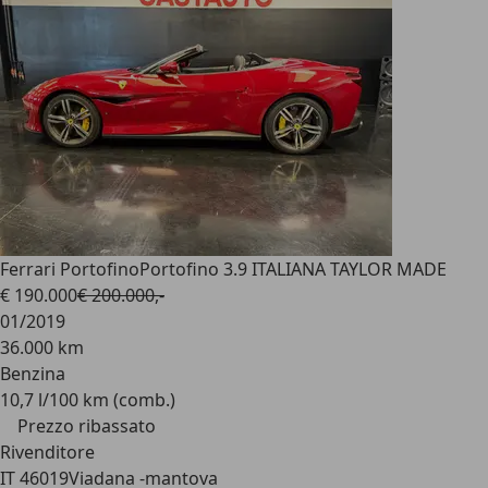
Ferrari Portofino
Portofino 3.9 ITALIANA TAYLOR MADE
€ 190.000
€ 200.000,-
01/2019
36.000 km
Benzina
10,7 l/100 km (comb.)
Prezzo ribassato
Rivenditore
IT 46019
Viadana -mantova