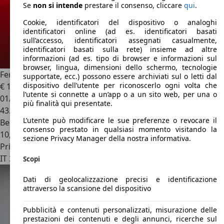
Se
non si intende
prestare il consenso, cliccare
qui
.
Cookie, identificatori del dispositivo o analoghi
identificatori online (ad es. identificatori basati
sull’accesso, identificatori assegnati casualmente,
identificatori basati sulla rete) insieme ad altre
informazioni (ad es. tipo di browser e informazioni sul
browser, lingua, dimensioni dello schermo, tecnologie
Ferrari Portofino
Portofino 3.9
supportate, ecc.) possono essere archiviati sul o letti dal
dispositivo dell’utente per riconoscerlo ogni volta che
€ 197.770
1
l’utente si connette a un’app o a un sito web, per una o
01/2019
più finalità qui presentate.
43.000 km
L’utente può modificare le sue preferenze o revocare il
Benzina
consenso prestato in qualsiasi momento visitando la
10,7 l/100 km (comb.)
sezione Privacy Manager della nostra informativa.
Privato
IT 33100
Udine
Scopi
Dati di geolocalizzazione precisi e identificazione
attraverso la scansione del dispositivo
Pubblicità e contenuti personalizzati, misurazione delle
prestazioni dei contenuti e degli annunci, ricerche sul