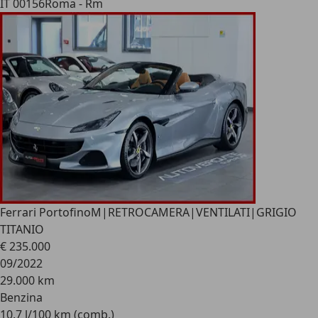
IT 00156
Roma - Rm
Ferrari Portofino
M|RETROCAMERA|VENTILATI|GRIGIO
TITANIO
€ 235.000
09/2022
29.000 km
Benzina
10,7 l/100 km (comb.)