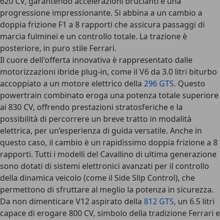
620 CV, garantendo accelerazioni brucianti e una
progressione impressionante. Si abbina a un cambio a
doppia frizione F1 a 8 rapporti che assicura passaggi di
marcia fulminei e un controllo totale. La trazione è
posteriore, in puro stile Ferrari.
Il cuore dell'offerta innovativa è rappresentato dalle
motorizzazioni ibride plug-in, come il V6 da 3.0 litri biturbo
accoppiato a un motore elettrico della
296 GTS
. Questo
powertrain combinato eroga una potenza totale superiore
ai 830 CV, offrendo prestazioni stratosferiche e la
possibilità di percorrere un breve tratto in modalità
elettrica, per un’esperienza di guida versatile. Anche in
questo caso, il cambio è un rapidissimo doppia frizione a 8
rapporti. Tutti i modelli del Cavallino di ultima generazione
sono dotati di sistemi elettronici avanzati per il controllo
della dinamica veicolo (come il Side Slip Control), che
permettono di sfruttare al meglio la potenza in sicurezza.
Da non dimenticare V12 aspirato della
812 GTS
, un 6.5 litri
capace di erogare 800 CV, simbolo della tradizione Ferrari e