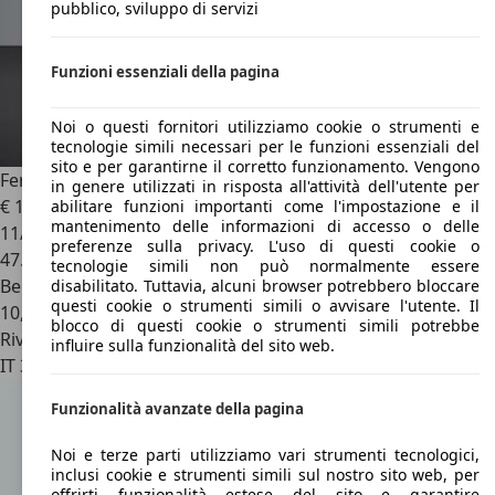
pubblico, sviluppo di servizi
Funzioni essenziali della pagina
Noi o questi fornitori utilizziamo cookie o strumenti e
tecnologie simili necessari per le funzioni essenziali del
sito e per garantirne il corretto funzionamento. Vengono
Ferrari Portofino
Portofino + Daytona + Power Garanzia
in genere utilizzati in risposta all'attività dell'utente per
€ 196.000
1
abilitare funzioni importanti come l'impostazione e il
mantenimento delle informazioni di accesso o delle
11/2020
preferenze sulla privacy. L'uso di questi cookie o
47.800 km
tecnologie simili non può normalmente essere
Benzina
disabilitato. Tuttavia, alcuni browser potrebbero bloccare
questi cookie o strumenti simili o avvisare l'utente. Il
10,7 l/100 km (comb.)
blocco di questi cookie o strumenti simili potrebbe
Rivenditore
influire sulla funzionalità del sito web.
IT 31030
Castello Di Godego - Treviso - Tv
Funzionalità avanzate della pagina
Noi e terze parti utilizziamo vari strumenti tecnologici,
inclusi cookie e strumenti simili sul nostro sito web, per
offrirti funzionalità estese del sito e garantire