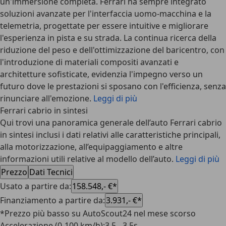
un'immersione completa. Ferrari ha sempre integrato
soluzioni avanzate per l'interfaccia uomo-macchina e la
telemetria, progettate per essere intuitive e migliorare
l'esperienza in pista e su strada. La continua ricerca della
riduzione del peso e dell'ottimizzazione del baricentro, con
l'introduzione di materiali compositi avanzati e
architetture sofisticate, evidenzia l'impegno verso un
futuro dove le prestazioni si sposano con l'efficienza, senza
rinunciare all'emozione.
Leggi di più
Ferrari cabrio in sintesi
Qui trovi una panoramica generale dell’auto Ferrari cabrio
in sintesi inclusi i dati relativi alle caratteristiche principali,
alla motorizzazione, all’equipaggiamento e altre
informazioni utili relative al modello dell’auto.
Leggi di più
Prezzo
Dati Tecnici
Usato a partire da
:
158.548,- €*
Finanziamento a partire da
:
3.931,- €*
*Prezzo più basso su AutoScout24 nel mese scorso
Accelerazione (0-100 km/h)
:
3.5 - 3.5s