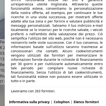
un'esperienza utente migliorata. Attraverso queste
funzionalità estese, consentiamo la personalizzazione
della nostra offerta, ad esempio, per continuare le tue
ricerche in una visita successiva, per mostrarti offerte
adatte alla tua zona o per fornire e valutare pubblicità e
messaggi personalizzati. Salviamo il tuo indirizzo e-mail
localmente se lo inserisci per le ricerche salvate, i veicoli
preferiti o nell'ambito della valutazione dei prezzi. Ciò
semplifica l'utilizzo del sito web, poiché non è necessario
Ferrari Portofino
Portofino M
reinserirlo nelle visite successive. Con il tuo consenso, le
informazioni basate sull'utilizzo saranno trasmesse ai
€ 245.000
concessionari che contatti. Alcuni cookie/strumenti
03/2023
vengono utilizzati dai fornitori per memorizzare le
13.550 km
informazioni fornite durante le richieste di finanziamento
per 30 giorni e per riutilizzarle automaticamente entro
Benzina
tale periodo per compilare nuove richieste di
10,7 l/100 km (comb.)
finanziamento. Senza l'utilizzo di tali cookie/strumenti,
Rivenditore
tali funzionalità estese non possono essere utilizzate in
tutto o in parte.
IT 06073
Corciano - Perugia
Lavoriamo con 263 fornitori.
|
|
Informativa sulla privacy
Colophon
Elenco fornitori