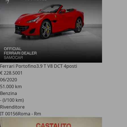
Ferrari Portofino
3.9 T V8 DCT 4posti
€ 228.500
1
06/2020
51.000 km
Benzina
- (l/100 km)
Rivenditore
IT 00156
Roma - Rm