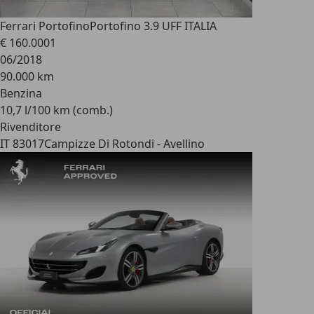
Ferrari Portofino
Portofino 3.9 UFF ITALIA
€ 160.000
1
06/2018
90.000 km
Benzina
10,7 l/100 km (comb.)
Rivenditore
IT 83017
Campizze Di Rotondi - Avellino