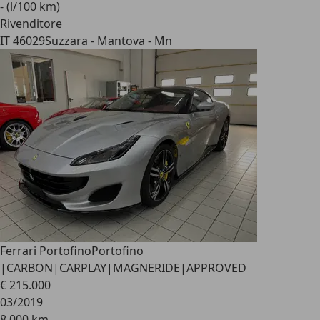
- (l/100 km)
Rivenditore
IT 46029
Suzzara - Mantova - Mn
Ferrari Portofino
Portofino
|CARBON|CARPLAY|MAGNERIDE|APPROVED
€ 215.000
03/2019
8.000 km