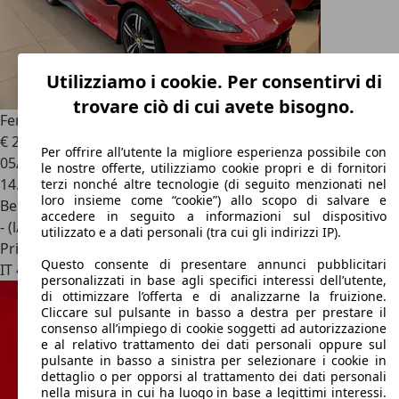
Utilizziamo i cookie. Per consentirvi di
trovare ciò di cui avete bisogno.
Ferrari Portofino
€ 215.000
Per offrire all’utente la migliore esperienza possibile con
05/2020
le nostre offerte, utilizziamo cookie propri e di fornitori
14.000 km
terzi nonché altre tecnologie (di seguito menzionati nel
loro insieme come “cookie”) allo scopo di salvare e
Benzina
accedere in seguito a informazioni sul dispositivo
- (l/100 km)
utilizzato e a dati personali (tra cui gli indirizzi IP).
Privato
Questo consente di presentare annunci pubblicitari
IT 40048
San Benedetto Val Di Sambro
personalizzati in base agli specifici interessi dell’utente,
di ottimizzare l’offerta e di analizzarne la fruizione.
Cliccare sul pulsante in basso a destra per prestare il
consenso all’impiego di cookie soggetti ad autorizzazione
e al relativo trattamento dei dati personali oppure sul
pulsante in basso a sinistra per selezionare i cookie in
dettaglio o per opporsi al trattamento dei dati personali
nella misura in cui ha luogo in base a legittimi interessi.