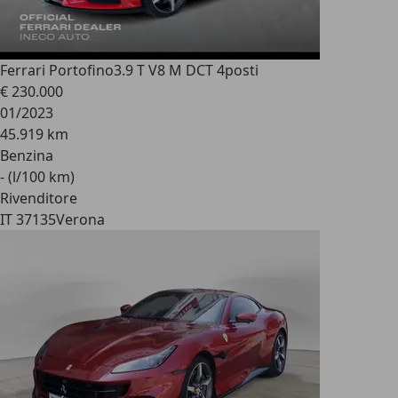
Ferrari Portofino
3.9 T V8 M DCT 4posti
€ 230.000
01/2023
45.919 km
Benzina
- (l/100 km)
Rivenditore
IT 37135
Verona