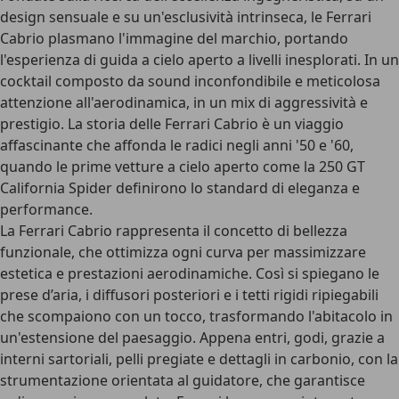
design sensuale e su un'esclusività intrinseca, le Ferrari
Cabrio plasmano l'immagine del marchio, portando
l'esperienza di guida a cielo aperto a livelli inesplorati. In un
cocktail composto da sound inconfondibile e meticolosa
attenzione all'aerodinamica, in un mix di aggressività e
prestigio. La storia delle Ferrari Cabrio è un viaggio
affascinante che affonda le radici negli anni '50 e '60,
quando le prime vetture a cielo aperto come la 250 GT
California Spider definirono lo standard di eleganza e
performance.
La Ferrari Cabrio rappresenta il concetto di bellezza
funzionale, che ottimizza ogni curva per massimizzare
estetica e prestazioni aerodinamiche. Così si spiegano le
prese d’aria, i diffusori posteriori e i tetti rigidi ripiegabili
che scompaiono con un tocco, trasformando l'abitacolo in
un'estensione del paesaggio. Appena entri, godi, grazie a
interni sartoriali, pelli pregiate e dettagli in carbonio, con la
strumentazione orientata al guidatore, che garantisce