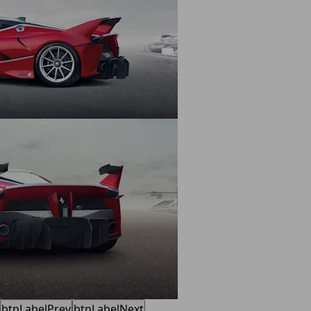
btnLabelPrev
btnLabelNext