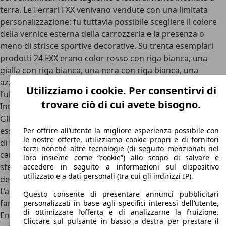
terra. Le Ferrari FXX venivano vendute con una limitata
personalizzazione: fu tuttavia possibile scegliere il colore
della vernice esterna della carrozzeria e la presenza o
meno di strisce sportive decorative. Su trenta esemplari
prodotti 24 FXX erano color rosso con riga bianca, una
gialla con riga bianca, una nera con riga bianca, una
azzurro, un’altra bianca, un’altra ancora grigia e infine
Utilizziamo i cookie. Per consentirvi di
l’ultima nera che appartiene a Michael Schumacher.
trovare ciò di cui avete bisogno.
Interni Ferrari FXX
Gli interni della Ferrari FXX derivano alla Enzo, tuttavia
essendo una vera è propria auto da corsa è stata spogliata
Per offrire all’utente la migliore esperienza possibile con
le nostre offerte, utilizziamo cookie propri e di fornitori
di tutto il superfluo, dove
domina la nuda e cruda fibra di
terzi nonché altre tecnologie (di seguito menzionati nel
carbonio
, mentre dell’auto originale rimaneva giusto lo
loro insieme come “cookie”) allo scopo di salvare e
sterzo con le palette del cambio automatico e le bocchette
accedere in seguito a informazioni sul dispositivo
utilizzato e a dati personali (tra cui gli indirizzi IP).
del clima (senza clima ovviamente per risparmiare peso).
L’apertura delle portiere è di tipo “butterfly” cioè ad “ala di
Questo consente di presentare annunci pubblicitari
farfalla” che si aprono verso l’alto, esattamente come la
personalizzati in base agli specifici interessi dell’utente,
di ottimizzare l’offerta e di analizzarne la fruizione.
Enzo da cui abbiamo detto deriva questa FXX. Essendo una
Cliccare sul pulsante in basso a destra per prestare il