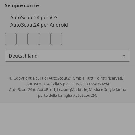
Sempre con te
AutoScout24 per iOS
AutoScout24 per Android
© Copyright
a cura di AutoScout24 GmbH. Tutti i diritti riservati. |
AutoScout24 Italia S.p.a. - P. IVA IT03384980284
AutoScout24.it, AutoProff, LeasingMarkt.de, Media e Smyle fanno
parte della famiglia AutoScout24.