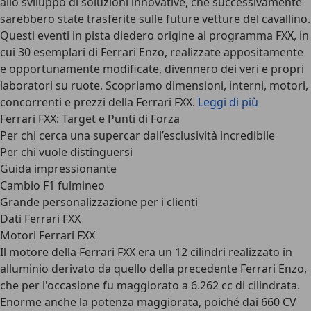
allo sviluppo di
soluzioni innovative
, che successivamente
sarebbero state trasferite sulle future vetture del cavallino.
Questi eventi in pista diedero origine al programma FXX, in
cui
30 esemplari di Ferrari Enzo
, realizzate appositamente
e opportunamente modificate, divennero dei veri e propri
laboratori su ruote. Scopriamo dimensioni, interni, motori,
concorrenti e prezzi della Ferrari FXX.
Leggi di più
Ferrari FXX: Target e Punti di Forza
Per chi cerca una supercar dall’esclusività incredibile
Per chi vuole distinguersi
Guida impressionante
Cambio F1 fulmineo
Grande personalizzazione per i clienti
Dati Ferrari FXX
Motori Ferrari FXX
Il motore della Ferrari FXX era un
12 cilindri realizzato in
alluminio
derivato da quello della precedente Ferrari Enzo,
che per l'occasione fu maggiorato a 6.262 cc di cilindrata.
Enorme anche la potenza maggiorata, poiché dai 660 CV