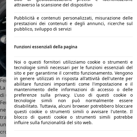
attraverso la scansione del dispositivo
Pubblicità e contenuti personalizzati, misurazione delle
prestazioni dei contenuti e degli annunci, ricerche sul
pubblico, sviluppo di servizi
Funzioni essenziali della pagina
Noi o questi fornitori utilizziamo cookie o strumenti e
tecnologie simili necessari per le funzioni essenziali del
sito e per garantirne il corretto funzionamento. Vengono
in genere utilizzati in risposta all'attività dell'utente per
Ferrari FXX: Alternative e Concorrenti
abilitare funzioni importanti come l'impostazione e il
La Ferrari FXX è un oggetto iper-esclusivo, fra i proprietari
mantenimento delle informazioni di accesso o delle
di uno dei trenta modelli c’è l’ex-pilota della Scuderia
preferenze sulla privacy. L'uso di questi cookie o
tecnologie simili non può normalmente essere
Ferrari
Michael Schumacher
, che a bordo della sua FXX
disabilitato. Tuttavia, alcuni browser potrebbero bloccare
nera fu protagonista anche di una puntata della
questi cookie o strumenti simili o avvisare l'utente. Il
trasmissione della BBC inglese "Top Gear", in cui effettuò
blocco di questi cookie o strumenti simili potrebbe
influire sulla funzionalità del sito web.
un giro lanciato sul loro circuito utilizzato per le prove
cronometrate. Merito del pilota o merito della Ferrari FXX