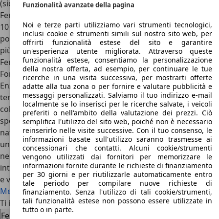
(sicuramente merito di entrambi), in quell'occasione la
Funzionalità avanzate della pagina
Ferrari FXX rivelò tutte le sue doti, con un giro in 1 minuto
Noi e terze parti utilizziamo vari strumenti tecnologici,
10 secondi e 7 decimi. Detto così potrebbe significare
inclusi cookie e strumenti simili sul nostro sito web, per
poco, ma considerando che è un tempo di oltre 8,3 secondi
offrirti funzionalità estese del sito e garantire
più veloce di quello ottenuto dalla
supercar estrema
un'esperienza utente migliorata. Attraverso queste
funzionalità estese, consentiamo la personalizzazione
Ferrari Enzo
da cui deriva, fu incredibile e strepitoso.
della nostra offerta, ad esempio, per continuare le tue
Fondamentalmente, quindi, la Ferrari FXX era una Ferrari
ricerche in una visita successiva, per mostrarti offerte
Enzo estrema, alleggerita e potenziata, che si evolveva nel
adatte alla tua zona o per fornire e valutare pubblicità e
messaggi personalizzati. Salviamo il tuo indirizzo e-mail
tempo in base alle esperienze e alle sensazioni dei clienti-
localmente se lo inserisci per le ricerche salvate, i veicoli
collaudatori, su cui si testavano nuove tecnologie e si
preferiti o nell'ambito della valutazione dei prezzi. Ciò
sperimentavano soluzioni innovative. Infatti per la sua
semplifica l'utilizzo del sito web, poiché non è necessario
reinserirlo nelle visite successive. Con il tuo consenso, le
natura di vettura da laboratorio, la Ferrari FXX era dotata di
informazioni basate sull'utilizzo saranno trasmesse ai
un
preciso sistema di telemetria
, come quello utilizzato
concessionari che contatti. Alcuni cookie/strumenti
nelle competizioni al fine di rilevare i tempi su giro e gli
vengono utilizzati dai fornitori per memorizzare le
informazioni fornite durante le richieste di finanziamento
intertempi. Le rivali della FXX erano anch’esse iper-esclusive
per 30 giorni e per riutilizzarle automaticamente entro
e velocissime, come ad esempio la
Pagani Zonda R
o la
tale periodo per compilare nuove richieste di
Mercedes CLK GTR
.
finanziamento. Senza l'utilizzo di tali cookie/strumenti,
tali funzionalità estese non possono essere utilizzate in
Ti interessa la Ferrari FXX
tutto o in parte.
Ferrari FXX usata
Ferrari FXX nuova auto