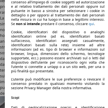
vettura pensata per l’uso tassativo in pista, l’abitacolo è
consenso all’impiego di cookie soggetti ad autorizzazione
protetto da un roll-bar e ci si ritrova seduti letteralmente
e al relativo trattamento dei dati personali oppure sul
pulsante in basso a sinistra per selezionare i cookie in
rasoterra.
dettaglio o per opporsi al trattamento dei dati personali
La posizione di guida era letteralmente cucita per ogni
nella misura in cui ha luogo in base a legittimi interessi.
singolo cliente, come la regolazione della pedaliera,
Se
non si intende
prestare il consenso, cliccare
qui
.
nonché la realizzazione del sedile a guscio su stampo ad
Cookie, identificatori del dispositivo o analoghi
hoc. Le emozioni che offre in pista la Ferrari FXX potevano
identificatori online (ad es. identificatori basati
sull’accesso, identificatori assegnati casualmente,
anche essere condivise con un passeggero. La
identificatori basati sulla rete) insieme ad altre
strumentazione analogica che prevedeva la Enzo era stata
informazioni (ad es. tipo di browser e informazioni sul
sostituita da un pannello strumenti appositamente fornito
browser, lingua, dimensioni dello schermo, tecnologie
supportate, ecc.) possono essere archiviati sul o letti dal
da Magneti Marelli, con annesso sistema di acquisizione
dispositivo dell’utente per riconoscerlo ogni volta che
dati in grado di fornire informazioni sulla telemetria in
l’utente si connette a un’app o a un sito web, per una o
tempo reale. Infine, uno
speciale display TFT
posizionato
più finalità qui presentate.
sul cruscotto permetteva, infatti, di visualizzare le
L’utente può modificare le sue preferenze o revocare il
immagini di una telecamera (posizionata sul tetto) che
consenso prestato in qualsiasi momento visitando la
puntava verso il posteriore, ciò ha consentito l’eliminazione
sezione Privacy Manager della nostra informativa.
degli specchietti retrovisori.
Scopi
Dati di geolocalizzazione precisi e identificazione