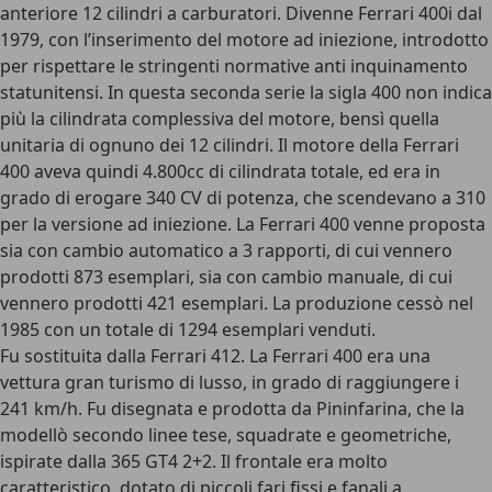
anteriore 12 cilindri a carburatori. Divenne Ferrari 400i dal
1979, con l’inserimento del motore ad iniezione, introdotto
per rispettare le stringenti normative anti inquinamento
statunitensi. In questa seconda serie la sigla 400 non indica
più la cilindrata complessiva del motore, bensì quella
unitaria di ognuno dei 12 cilindri. Il motore della Ferrari
400 aveva quindi 4.800cc di cilindrata totale, ed era in
grado di erogare 340 CV di potenza, che scendevano a 310
per la versione ad iniezione. La Ferrari 400 venne proposta
sia con cambio automatico a 3 rapporti, di cui vennero
prodotti 873 esemplari, sia con cambio manuale, di cui
vennero prodotti 421 esemplari. La produzione cessò nel
1985 con un totale di 1294 esemplari venduti.
Fu sostituita dalla Ferrari 412. La Ferrari 400 era una
vettura gran turismo di lusso, in grado di raggiungere i
241 km/h. Fu disegnata e prodotta da Pininfarina, che la
modellò secondo linee tese, squadrate e geometriche,
ispirate dalla 365 GT4 2+2. Il frontale era molto
caratteristico, dotato di piccoli fari fissi e fanali a