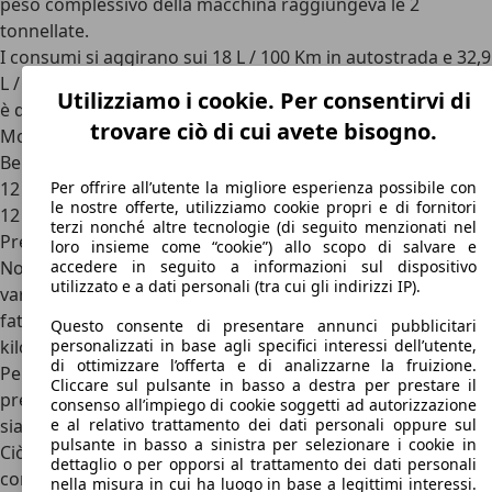
peso complessivo della macchina raggiungeva le 2
tonnellate.
I consumi si aggirano sui 18 L / 100 Km in autostrada e 32,9
L / 100 Km in un contesto urbano. La capacità del serbatoio
Utilizziamo i cookie. Per consentirvi di
è di 120 L.
trovare ciò di cui avete bisogno.
Motori Ferrari 400
Benzina
12 cilindri 4.8 da 340 CV (versione a carburatori)
Per offrire all’utente la migliore esperienza possibile con
le nostre offerte, utilizziamo cookie propri e di fornitori
12 cilindri 4.8 da 310 CV (versione a iniezione)
terzi nonché altre tecnologie (di seguito menzionati nel
Prezzi Ferrari 400
loro insieme come “cookie”) allo scopo di salvare e
Non essendo un’auto in produzione i prezzi possono
accedere in seguito a informazioni sul dispositivo
utilizzato e a dati personali (tra cui gli indirizzi IP).
variare notevolmente tra loro a causa di una molteplicità di
fattori come lo stato dell’autovettura, il colore, il numero di
Questo consente di presentare annunci pubblicitari
kilometri percorsi e molto altro.
personalizzati in base agli specifici interessi dell’utente,
di ottimizzare l’offerta e di analizzarne la fruizione.
Per questo motivo non si possono stabilire con facilità i
Cliccare sul pulsante in basso a destra per prestare il
prezzi della Ferrari 400 ma è possibile affermare che essi
consenso all’impiego di cookie soggetti ad autorizzazione
siano compresi nella fascia tra i 65.000 ed i 100.000 euro.
e al relativo trattamento dei dati personali oppure sul
pulsante in basso a sinistra per selezionare i cookie in
Ciò non esclude però che nel futuro essi possano cambiare
dettaglio o per opporsi al trattamento dei dati personali
come conseguenza di un aumento o di una diminuzione
nella misura in cui ha luogo in base a legittimi interessi.