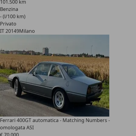
101.500 km
Benzina
- (l/100 km)
Privato
IT 20149
Milano
Ferrari 400
GT automatica - Matching Numbers -
omologata ASI
€ 70.000