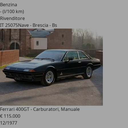
Benzina
- (l/100 km)
Rivenditore
IT 25075
Nave - Brescia - Bs
Ferrari 400
GT - Carburatori, Manuale
€ 115.000
12/1977