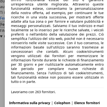
dubbio all’immagine ed allo status che possiede la casa
un'esperienza utente migliorata. Attraverso queste
automobilistica fondata da Enzo Ferrari.
funzionalità estese, consentiamo la personalizzazione
Ti interessa la Ferrari 400
della nostra offerta, ad esempio, per continuare le tue
ricerche in una visita successiva, per mostrarti offerte
Ferrari 400 usata
Ferrari 400 nuova auto
adatte alla tua zona o per fornire e valutare pubblicità e
Ferrari 400 offerte concessionario
messaggi personalizzati. Salviamo il tuo indirizzo e-mail
localmente se lo inserisci per le ricerche salvate, i veicoli
FAQ
preferiti o nell'ambito della valutazione dei prezzi. Ciò
Quanto costa la Ferrari 400?
semplifica l'utilizzo del sito web, poiché non è necessario
reinserirlo nelle visite successive. Con il tuo consenso, le
informazioni basate sull'utilizzo saranno trasmesse ai
concessionari che contatti. Alcuni cookie/strumenti
vengono utilizzati dai fornitori per memorizzare le
informazioni fornite durante le richieste di finanziamento
per 30 giorni e per riutilizzarle automaticamente entro
tale periodo per compilare nuove richieste di
finanziamento. Senza l'utilizzo di tali cookie/strumenti,
tali funzionalità estese non possono essere utilizzate in
tutto o in parte.
Lavoriamo con 263 fornitori.
|
|
Informativa sulla privacy
Colophon
Elenco fornitori