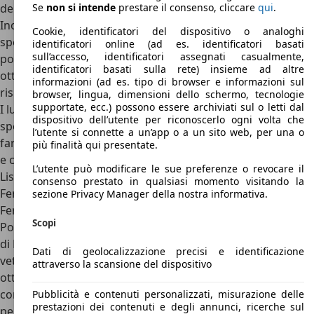
del valore della macchina stessa.
Se
non si intende
prestare il consenso, cliccare
qui
.
Inoltre, gli acquisti di auto d’epoca usate avvengono
Cookie, identificatori del dispositivo o analoghi
spesso tra due privati senza una concessionaria. In questo
identificatori online (ad es. identificatori basati
sull’accesso, identificatori assegnati casualmente,
potrete anche sfruttare le vostre abilità per contrattare
identificatori basati sulla rete) insieme ad altre
ottenendo uno sconto e quindi un prezzo più favorevole
informazioni (ad es. tipo di browser e informazioni sul
rispetto a quello di mercato.
browser, lingua, dimensioni dello schermo, tecnologie
supportate, ecc.) possono essere archiviati sul o letti dal
I luoghi migliori per l’acquisto sono senza dubbio siti
dispositivo dell’utente per riconoscerlo ogni volta che
specializzati in compravendita di automobili ma è possibile
l’utente si connette a un’app o a un sito web, per una o
fare grandi affari anche controllando gli annunci di privati
più finalità qui presentate.
e concessionarie su Autoscout24.
L’utente può modificare le sue preferenze o revocare il
Listino prezzi Ferrari 400
consenso prestato in qualsiasi momento visitando la
Ferrari 400 da 162.000.000 lire
sezione Privacy Manager della nostra informativa.
Ferrari 400: concorrenti e conclusioni
Scopi
Possiamo affermare che questo modello non è il prodotto
di Maranello più amato e richiesto ma è senza dubbio una
Dati di geolocalizzazione precisi e identificazione
vettura di ottimo livello, con un motore che permette
attraverso la scansione del dispositivo
ottime prestazioni senza però rinunciare al confort ed alla
comodità. Si tratta di un modello Gran Turismo che
Pubblicità e contenuti personalizzati, misurazione delle
prestazioni dei contenuti e degli annunci, ricerche sul
permette di effettuare anche viaggi medio-lunghi anche