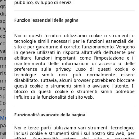
pubblico, sviluppo di servizi
grazie al bagagliaio molto capiente dove è possibile
disporre tutti i bagagli e le borse necessarie allo
Funzioni essenziali della pagina
spostamento.
Oggi le Ferrari 400
Superamerica
non vengono
considerate semplici auto usate, bensì vetture da altissima
Noi o questi fornitori utilizziamo cookie o strumenti e
tecnologie simili necessari per le funzioni essenziali del
collezione, di cui alcune praticamente di inestimabile
sito e per garantirne il corretto funzionamento. Vengono
valore. Le Ferrari 400 e Ferrari 400i sono Ferrari d’epoca a
in genere utilizzati in risposta all'attività dell'utente per
tutti gli effetti, e contano molti appassionati in tutto il
abilitare funzioni importanti come l'impostazione e il
mantenimento delle informazioni di accesso o delle
mondo, che le scambiano a valori ancora accessibili
preferenze sulla privacy. L'uso di questi cookie o
rispetto a quelli raggiunti da tutte le Ferrari d’epoca. I
tecnologie simili non può normalmente essere
modelli 2+2 della casa di Maranello, infatti, rimangono
disabilitato. Tuttavia, alcuni browser potrebbero bloccare
questi cookie o strumenti simili o avvisare l'utente. Il
spesso leggermente meno apprezzate delle versioni più
blocco di questi cookie o strumenti simili potrebbe
sportive a due soli posti.
influire sulla funzionalità del sito web.
I concorrenti della Ferrari 400 sono molti, ma tra di essi
spiccano sicuramente questi modelli:
Porsche 928
,
Funzionalità avanzate della pagina
Mercedes 500 SL
,
Aston Martin V8 Vantage
. Tralasciando i
paragoni riguardanti motori e prestazioni il cavallino
Noi e terze parti utilizziamo vari strumenti tecnologici,
rampante ha sempre una marcia in più dovuta senza
inclusi cookie e strumenti simili sul nostro sito web, per
offrirti funzionalità estese del sito e garantire