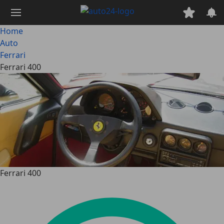
Passa
al
contenuto
Home
principale
Auto
Ferrari
Ferrari 400
Ferrari 400