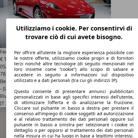
Utilizziamo i cookie. Per consentirvi di
trovare ciò di cui avete bisogno.
Ferrari F430
Coupe 4.3 F1 *MOTORE 0KM*
Per offrire all’utente la migliore esperienza possibile con
le nostre offerte, utilizziamo cookie propri e di fornitori
€ 135.000
terzi nonché altre tecnologie (di seguito menzionati nel
05/2006
loro insieme come “cookie”) allo scopo di salvare e
78.000 km
accedere in seguito a informazioni sul dispositivo
utilizzato e a dati personali (tra cui gli indirizzi IP).
Benzina
- (l/100 km)
Questo consente di presentare annunci pubblicitari
Rivenditore
personalizzati in base agli specifici interessi dell’utente,
di ottimizzare l’offerta e di analizzarne la fruizione.
IT 27100
Pavia
Cliccare sul pulsante in basso a destra per prestare il
consenso all’impiego di cookie soggetti ad autorizzazione
e al relativo trattamento dei dati personali oppure sul
pulsante in basso a sinistra per selezionare i cookie in
dettaglio o per opporsi al trattamento dei dati personali
nella misura in cui ha luogo in base a legittimi interessi.