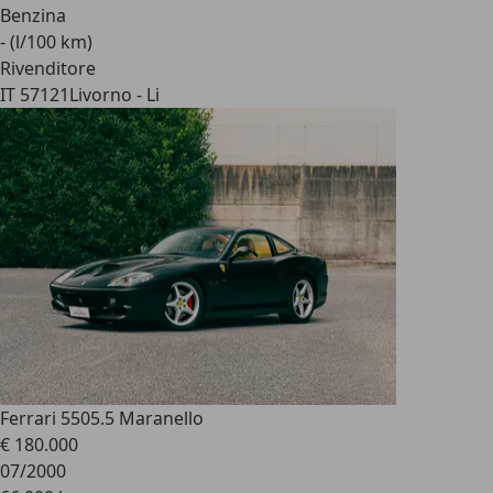
Benzina
- (l/100 km)
Rivenditore
IT 57121
Livorno - Li
Ferrari 550
5.5 Maranello
€ 180.000
07/2000