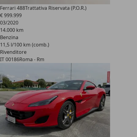
Ferrari 488
Trattativa Riservata (P.O.R.)
€ 999.999
03/2020
14.000 km
Benzina
11,5 l/100 km (comb.)
Rivenditore
IT 00186
Roma - Rm