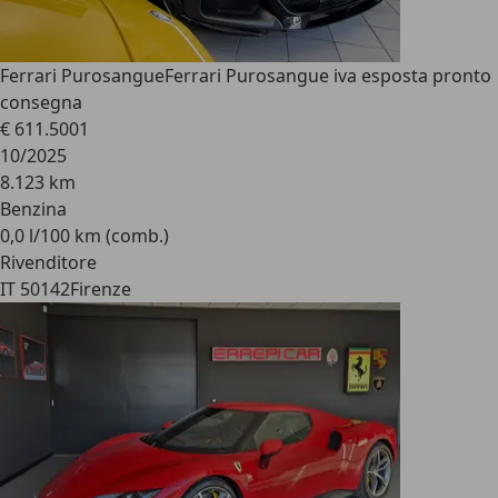
Ferrari Purosangue
Ferrari Purosangue iva esposta pronto
consegna
€ 611.500
1
10/2025
8.123 km
Benzina
0,0 l/100 km (comb.)
Rivenditore
IT 50142
Firenze