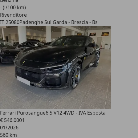
Benzina
- (l/100 km)
Rivenditore
IT 25080
Padenghe Sul Garda - Brescia - Bs
Ferrari Purosangue
6.5 V12 4WD - IVA Esposta
€ 546.000
1
01/2026
560 km