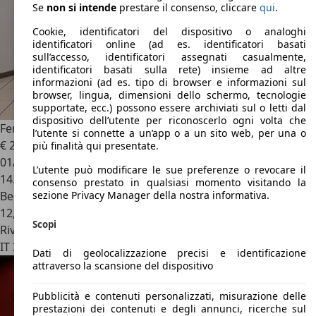
Se
non si intende
prestare il consenso, cliccare
qui
.
Cookie, identificatori del dispositivo o analoghi
identificatori online (ad es. identificatori basati
sull’accesso, identificatori assegnati casualmente,
identificatori basati sulla rete) insieme ad altre
informazioni (ad es. tipo di browser e informazioni sul
browser, lingua, dimensioni dello schermo, tecnologie
supportate, ecc.) possono essere archiviati sul o letti dal
dispositivo dell’utente per riconoscerlo ogni volta che
Ferrari F8 Tributo
3.9T V8 F1 Coupè DCT
l’utente si connette a un’app o a un sito web, per una o
€ 299.900
più finalità qui presentate.
01/2021
L’utente può modificare le sue preferenze o revocare il
14.900 km
consenso prestato in qualsiasi momento visitando la
Benzina
sezione Privacy Manager della nostra informativa.
12,0 l/100 km (comb.)
Scopi
Rivenditore
IT 35131
Padova
Dati di geolocalizzazione precisi e identificazione
attraverso la scansione del dispositivo
Pubblicità e contenuti personalizzati, misurazione delle
prestazioni dei contenuti e degli annunci, ricerche sul