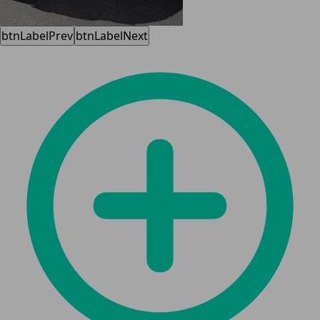
btnLabelPrev
btnLabelNext