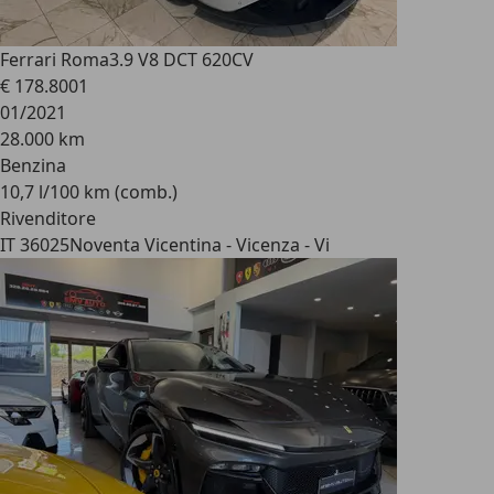
Ferrari Roma
3.9 V8 DCT 620CV
€ 178.800
1
01/2021
28.000 km
Benzina
10,7 l/100 km (comb.)
Rivenditore
IT 36025
Noventa Vicentina - Vicenza - Vi