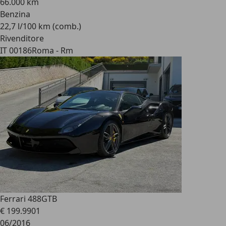
66.000 km
Benzina
22,7 l/100 km (comb.)
Rivenditore
IT 00186
Roma - Rm
Ferrari 488
GTB
€ 199.990
1
06/2016