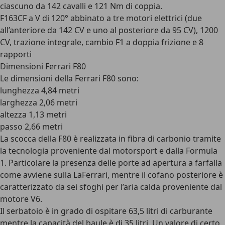
ciascuno da 142 cavalli e 121 Nm di coppia.
F163CF a V di 120° abbinato a tre motori elettrici (due
all’anteriore da 142 CV e uno al posteriore da 95 CV), 1200
CV, trazione integrale, cambio F1 a doppia frizione e 8
rapporti
Dimensioni Ferrari F80
Le dimensioni della Ferrari F80 sono:
lunghezza 4,84 metri
larghezza 2,06 metri
altezza 1,13 metri
passo 2,66 metri
La scocca della F80 è realizzata in
fibra di carbonio
tramite
la tecnologia proveniente dal motorsport e dalla Formula
1. Particolare la presenza delle porte ad apertura a farfalla
come avviene sulla LaFerrari, mentre il cofano posteriore è
caratterizzato da sei sfoghi per l’aria calda proveniente dal
motore V6.
Il serbatoio è in grado di ospitare 63,5 litri di carburante
mentre la capacità del baule è di 35 litri. Un valore di certo