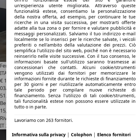
un'esperienza utente migliorata. Attraverso queste
funzionalità estese, consentiamo la personalizzazione
della nostra offerta, ad esempio, per continuare le tue
ricerche in una visita successiva, per mostrarti offerte
adatte alla tua zona o per fornire e valutare pubblicità e
messaggi personalizzati. Salviamo il tuo indirizzo e-mail
localmente se lo inserisci per le ricerche salvate, i veicoli
preferiti o nell'ambito della valutazione dei prezzi. Ciò
semplifica l'utilizzo del sito web, poiché non è necessario
reinserirlo nelle visite successive. Con il tuo consenso, le
informazioni basate sull'utilizzo saranno trasmesse ai
Ferrari F430
Coupe 4.3 F1 -ASI-TAGLIANDI CERTIFICATI -
concessionari che contatti. Alcuni cookie/strumenti
ITALIANA
vengono utilizzati dai fornitori per memorizzare le
informazioni fornite durante le richieste di finanziamento
€ 127.900
per 30 giorni e per riutilizzarle automaticamente entro
03/2005
tale periodo per compilare nuove richieste di
51.543 km
finanziamento. Senza l'utilizzo di tali cookie/strumenti,
tali funzionalità estese non possono essere utilizzate in
Benzina
tutto o in parte.
15,2 l/100 km (comb.)
Rivenditore
Lavoriamo con 263 fornitori.
IT 20070
Vizzolo Predabissi - Mi
|
|
Informativa sulla privacy
Colophon
Elenco fornitori