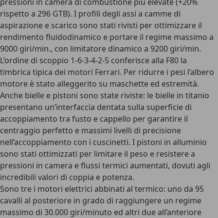
pressioni in camera di combustione più elevate (+20%
rispetto a 296 GTB). I profili degli assi a camme di
aspirazione e scarico sono stati rivisti per ottimizzare il
rendimento fluidodinamico e portare il
regime massimo a
9000 giri/min.
, con limitatore dinamico a 9200 giri/min.
L’ordine di scoppio 1-6-3-4-2-5 conferisce alla F80 la
timbrica tipica dei motori Ferrari. Per ridurre i pesi l’albero
motore è stato alleggerito su maschette ed estremità.
Anche bielle e pistoni sono state riviste: le bielle in titanio
presentano un’interfaccia dentata sulla superficie di
accoppiamento tra fusto e cappello per garantire il
centraggio perfetto e massimi livelli di precisione
nell’accoppiamento con i cuscinetti. I pistoni in alluminio
sono stati ottimizzati per
limitare il peso e resistere a
pressioni in camera e flussi termici aumentati
, dovuti agli
incredibili valori di coppia e potenza.
Sono tre i motori elettrici abbinati al termico: uno da 95
cavalli al posteriore in grado di raggiungere un regime
massimo di 30.000 giri/minuto ed altri due all’anteriore