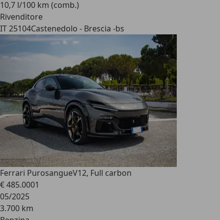
10,7 l/100 km (comb.)
Rivenditore
IT 25104
Castenedolo - Brescia -bs
Ferrari Purosangue
V12, Full carbon
€ 485.000
1
05/2025
3.700 km