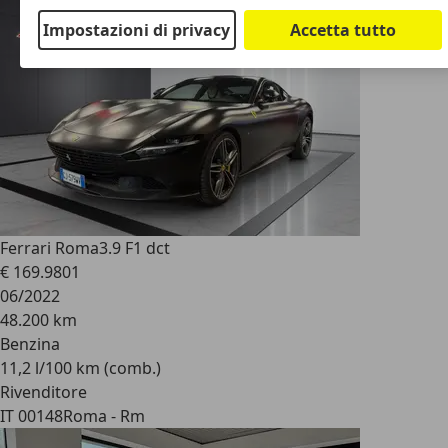
Impostazioni di privacy
Accetta tutto
Ferrari Roma
3.9 F1 dct
€ 169.980
1
06/2022
48.200 km
Benzina
11,2 l/100 km (comb.)
Rivenditore
IT 00148
Roma - Rm