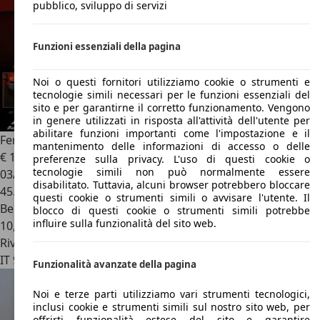
pubblico, sviluppo di servizi
Funzioni essenziali della pagina
Noi o questi fornitori utilizziamo cookie o strumenti e
tecnologie simili necessari per le funzioni essenziali del
sito e per garantirne il corretto funzionamento. Vengono
in genere utilizzati in risposta all'attività dell'utente per
abilitare funzioni importanti come l'impostazione e il
Ferrari California
3.9 T dct
mantenimento delle informazioni di accesso o delle
€ 119.000
preferenze sulla privacy. L'uso di questi cookie o
tecnologie simili non può normalmente essere
03/2016
disabilitato. Tuttavia, alcuni browser potrebbero bloccare
45.000 km
questi cookie o strumenti simili o avvisare l'utente. Il
Benzina
blocco di questi cookie o strumenti simili potrebbe
influire sulla funzionalità del sito web.
10,5 l/100 km (comb.)
Rivenditore
IT 96019
Rosolini - Sr - Siracusa -
Funzionalità avanzate della pagina
Noi e terze parti utilizziamo vari strumenti tecnologici,
inclusi cookie e strumenti simili sul nostro sito web, per
offrirti funzionalità estese del sito e garantire