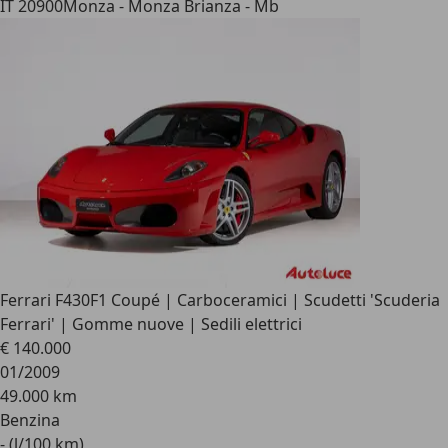
IT 20900
Monza - Monza Brianza - Mb
Ferrari F430
F1 Coupé | Carboceramici | Scudetti 'Scuderia
Ferrari' | Gomme nuove | Sedili elettrici
€ 140.000
01/2009
49.000 km
Benzina
- (l/100 km)