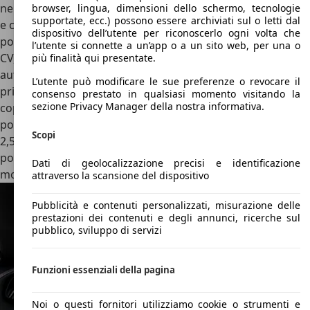
nel 2019 e dotata di un
sistema ibrido Plug-In più completo
browser, lingua, dimensioni dello schermo, tecnologie
supportate, ecc.) possono essere archiviati sul o letti dal
e complesso
. Al posteriore troviamo il mitico V8 biturbo,
dispositivo dell’utente per riconoscerlo ogni volta che
portato per l’occasione da 3.9 e 4.0 litri e ora capace di 780
l’utente si connette a un’app o a un sito web, per una o
CV, che spinge le ruote dietro attraverso un cambio
più finalità qui presentate.
automatico doppia frizione a 8 rapporti ed è aiutato da un
L’utente può modificare le sue preferenze o revocare il
primo motore elettrico. All’anteriore, invece, troviamo una
consenso prestato in qualsiasi momento visitando la
sezione Privacy Manager della nostra informativa.
coppia di motori elettrici, uno per ruota, che porta la
potenza totale a 1.000 CV, e l’accelerazione 0-100 km/h a
Scopi
2,5 secondi. Grazie ad una batteria da 7,9 kWh, invece, è
possibile percorrere fino a 25 km nel ciclo WLTP in
Dati di geolocalizzazione precisi e identificazione
modalità completamente elettrica.
attraverso la scansione del dispositivo
Pubblicità e contenuti personalizzati, misurazione delle
prestazioni dei contenuti e degli annunci, ricerche sul
pubblico, sviluppo di servizi
Funzioni essenziali della pagina
Noi o questi fornitori utilizziamo cookie o strumenti e