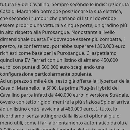
futura EV del Cavallino. Sempre secondo le indiscrezioni, la
Casa di Maranello potrebbe posizionare la sua elettrica,
che secondo i rumour che parlano di listini dovrebbe
essere proprio una vettura a cinque porte, un gradino più
in alto rispetto alla Purosangue. Nonostante a livello
dimensionale questa EV dovrebbe essere più compatta, il
prezzo, se confermato, potrebbe superare i 390.000 euro
richiesti come base per la Purosangue. Ci aspettiamo
quindi una EV Ferrari con un listino di almeno 450.000
euro, con punte di 500.000 euro scegliendo una
configurazione particolarmente opulenta.
Ad un prezzo simile è del resto già offerta la Hypercar della
Casa di Maranello, la SF90. La prima Plug-In Hybrid del
Cavallino parte infatti da 440.000 euro in versione Stradale,
ovvero con tetto rigido, mentre la più sfiziosa Spider arriva
ad un listino che si avvicina ai 480.000 euro. Il tutto, lo
ricordiamo, senza attingere dalla lista di optional più o
meno utili, come i fari a orientamento automatico da oltre
3.000 euro, i sedili completamente elettrici e ventilati o la