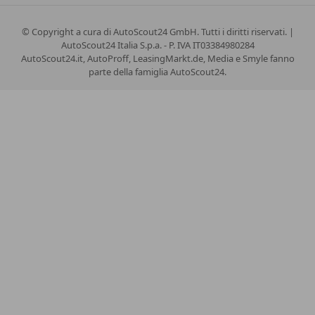
© Copyright
a cura di AutoScout24 GmbH. Tutti i diritti riservati. |
AutoScout24 Italia S.p.a. - P. IVA IT03384980284
AutoScout24.it, AutoProff, LeasingMarkt.de, Media e Smyle fanno
parte della famiglia AutoScout24.