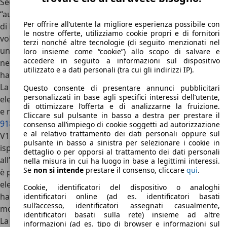
Secondo Carando, il suono di questa elettrica sarà
“autentico, da vera Ferrari”. In attesa del primo dei modelli
Per offrire all’utente la migliore esperienza possibile con
di Ferrari elettrica della storia della Casa di Maranello, chi
le nostre offerte, utilizziamo cookie propri e di fornitori
volesse già sperimentare l’esperienza di guidare
terzi nonché altre tecnologie (di seguito menzionati nel
un’automobile con il Cavallino sul volante senza generare
loro insieme come “cookie”) allo scopo di salvare e
accedere in seguito a informazioni sul dispositivo
nessun rumore può già trovare un paio di modelli che
utilizzato e a dati personali (tra cui gli indirizzi IP).
hanno portato al debutto la tecnologia Plug-In Hybrid.
La
prima automobile Ferrari dotata di un powertrain
Questo consente di presentare annunci pubblicitari
personalizzati in base agli specifici interessi dell’utente,
elettrificato
è stata la Hypercar LaFerrari, lanciata nel 2013
di ottimizzare l’offerta e di analizzarne la fruizione.
e rivale delle altre due grandi Hypercar ibride, la
Porsche
Cliccare sul pulsante in basso a destra per prestare il
918 Hybrid
e la
McLaren P1
. Dotata di un potentissimo 6.5
consenso all’impiego di cookie soggetti ad autorizzazione
e al relativo trattamento dei dati personali oppure sul
V12 aspirato da 800 CV e di un motore elettrico da 163 CV
pulsante in basso a sinistra per selezionare i cookie in
ispirato nel funzionamento e nella tecnica al KERS usato
dettaglio o per opporsi al trattamento dei dati personali
all’epoca in Formula 1, questa super-Ferrari da 963 CV non
nella misura in cui ha luogo in base a legittimi interessi.
Se
non si intende
prestare il consenso, cliccare
qui
.
è però in grado di muoversi in modalità completamente
elettrica (in realtà, dopo le richieste di alcuni clienti Ferrari
Cookie, identificatori del dispositivo o analoghi
ha abilitato una modalità EV, che permette di percorrere a
identificatori online (ad es. identificatori basati
sull’accesso, identificatori assegnati casualmente,
motore spento solo poche centinaia di metri).
identificatori basati sulla rete) insieme ad altre
La prima Ferrari “elettrica” è stata la SF90 Stradale, lanciata
informazioni (ad es. tipo di browser e informazioni sul