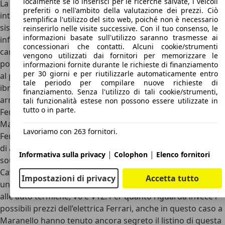
localmente se lo inserisci per le ricerche salvate, i veicoli
La 296 è caratterizzata da una soluzione molto
preferiti o nell'ambito della valutazione dei prezzi. Ciò
interessante
: utilizzando la modalità Performance del
semplifica l'utilizzo del sito web, poiché non è necessario
sistema di gestione del powertrain ibrido eManettino,
reinserirlo nelle visite successive. Con il tuo consenso, le
informazioni basate sull'utilizzo saranno trasmesse ai
infatti, semplicemente utilizzando il motore V6 è possibile
concessionari che contatti. Alcuni cookie/strumenti
caricare in maniera completa la batteria, ottenendo in
vengono utilizzati dai fornitori per memorizzare le
pochi minuti di guida la batteria carica e permettendo così
informazioni fornite durante le richieste di finanziamento
per 30 giorni e per riutilizzarle automaticamente entro
al più compatto dei modelli Ferrari elettrica, o meglio
tale periodo per compilare nuove richieste di
ibrida, di comportarsi proprio come una EV appena si
finanziamento. Senza l'utilizzo di tali cookie/strumenti,
arriva in un centro abitato.
tali funzionalità estese non possono essere utilizzate in
tutto o in parte.
Ferrari elettrica: i prezzi
Manca poco, quindi, al debutto dell’attesissima, prima
Lavoriamo con 263 fornitori.
Ferrari elettrica. Le indiscrezioni parlano di un’auto capace
di avere l’emozionalità di una vera Ferrari, compreso il
|
|
Informativa sulla privacy
Colophon
Elenco fornitori
sound, il tutto con prestazioni in linea con la tradizione del
Cavallino, e
dalla prima EV di Maranello potrebbe nascere
Impostazioni di privacy
Accetta tutto
una nuova famiglia di vetture 100% elettriche da affiancare
alle auto termiche
, V6 e V12. Per quanto riguarda invece i
possibili prezzi dell’elettrica Ferrari, anche in questo caso a
Maranello hanno tenuto ancora segreto il listino di questa