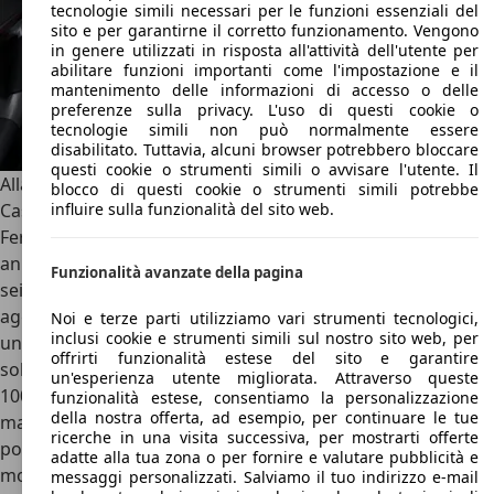
tecnologie simili necessari per le funzioni essenziali del
sito e per garantirne il corretto funzionamento. Vengono
in genere utilizzati in risposta all'attività dell'utente per
abilitare funzioni importanti come l'impostazione e il
mantenimento delle informazioni di accesso o delle
preferenze sulla privacy. L'uso di questi cookie o
tecnologie simili non può normalmente essere
disabilitato. Tuttavia, alcuni browser potrebbero bloccare
questi cookie o strumenti simili o avvisare l'utente. Il
Alla SF90, poi, si è aggiunta nel 2021 la nuova berlinetta di
blocco di questi cookie o strumenti simili potrebbe
Casa Ferrari, la 296. L’erede della
F8 Tributo
è stata la prima
influire sulla funzionalità del sito web.
Ferrari dell’era moderna, e l’unica escludendo le Dino degli
anni ’60, ad adottare un motore V6, nello specifico un 3.0
Funzionalità avanzate della pagina
sei cilindri a V di 120 gradi da ben 663 CV, al quale si
aggiunge un motore elettrico posteriore da 167 CV, per
Noi e terze parti utilizziamo vari strumenti tecnologici,
inclusi cookie e strumenti simili sul nostro sito web, per
una potenza complessiva di ben 830 CV, tutti scaricati sulle
offrirti funzionalità estese del sito e garantire
sole ruote posteriori. Le prestazioni sono eccezionali (0-
un'esperienza utente migliorata. Attraverso queste
100 km/h coperto in 2,9 secondi e 330 km/h di velocità
funzionalità estese, consentiamo la personalizzazione
della nostra offerta, ad esempio, per continuare le tue
massima), mentre grazie ad una batteria da 7,45 kWh è
ricerche in una visita successiva, per mostrarti offerte
possibile, come per la SF90, percorrere fino a 25 km in
adatte alla tua zona o per fornire e valutare pubblicità e
modalità eDrive.
messaggi personalizzati. Salviamo il tuo indirizzo e-mail