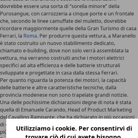
dovrebbe essere una
sorta di “sorella minore” della
Purosangue
, con carrozzeria a cinque porte e un frontale
che, secondo le linee camuffate del muletto, dovrebbe
ricordare maggiormente quelle della Gran Turismo di casa
Ferrari, la
Roma
. Per produrre questa vettura, a Maranello
è stato costruito un nuovo stabilimento dedicato,
chiamato e-building, dove non solo verrà assemblata la
vettura, ma verranno costruiti anche i motori elettrici
specifici ad alta efficienza e delle batterie strutturali
sviluppate e progettate in casa dalla stessa Ferrari.
Per quanto riguarda la potenza dei motori, la capacità
delle batterie e altre caratteristiche tecniche, dalla
provincia modenese non sono trapelate grandi notizie.
Una delle pochissime dichiarazioni degne di nota è stata
quella di Emanuele Carando, Head of Product Marketing
del Cavallino Rampante, che ha dichiarato in più occasioni
di come Ferrari stia lavorando su una delle caratteristiche
Utilizziamo i cookie. Per consentirvi di
più importanti per una vettura della Casa:
il sound
.
trovare ciò di cui avete bisogno.