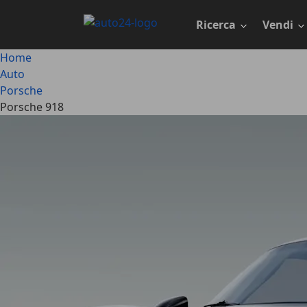
Passa
al
Ricerca
Vendi
contenuto
principale
Home
Auto
Porsche
Porsche 918