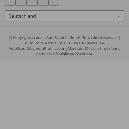
© Copyright
a cura di AutoScout24 GmbH. Tutti i diritti riservati. |
AutoScout24 Italia S.p.a. - P. IVA IT03384980284
AutoScout24.it, AutoProff, LeasingMarkt.de, Media e Smyle fanno
parte della famiglia AutoScout24.