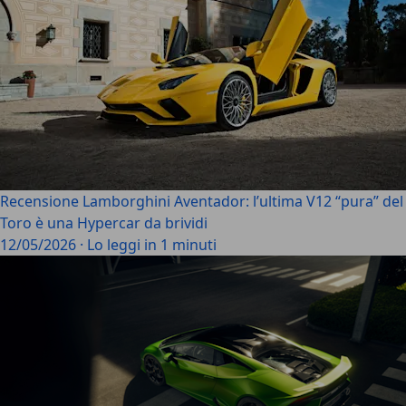
Recensione Lamborghini Aventador: l’ultima V12 “pura” del
Toro è una Hypercar da brividi
12/05/2026
·
Lo leggi in 1 minuti