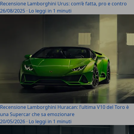
Recensione Lamborghini Urus: com’è fatta, pro e contro
26/08/2025
·
Lo leggi in 1 minuti
Recensione Lamborghini Huracan: l’ultima V10 del Toro è
una Supercar che sa emozionare
20/05/2026
·
Lo leggi in 1 minuti