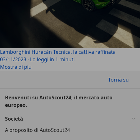
Lamborghini Huracán Tecnica, la cattiva raffinata
03/11/2023
·
Lo leggi in 1 minuti
Mostra di più
Torna su
Benvenuti su AutoScout24, il mercato auto
europeo.
Società
A proposito di AutoScout24