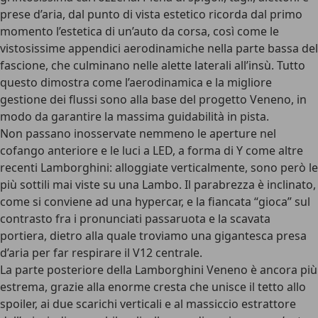
prese d’aria, dal punto di vista estetico ricorda dal primo
momento l’estetica di un’auto da corsa, così come le
vistosissime appendici aerodinamiche nella parte bassa del
fascione, che culminano nelle alette laterali all’insù. Tutto
questo dimostra come l’aerodinamica e la migliore
gestione dei flussi sono alla base del progetto Veneno, in
modo da garantire la massima guidabilità in pista.
Non passano inosservate nemmeno le aperture nel
cofango anteriore e le luci a LED, a forma di Y come altre
recenti Lamborghini: alloggiate verticalmente, sono però le
più sottili mai viste su una Lambo. Il parabrezza è inclinato,
come si conviene ad una hypercar, e la fiancata “gioca” sul
contrasto fra i pronunciati passaruota e la scavata
portiera, dietro alla quale troviamo una gigantesca presa
d’aria per far respirare il V12 centrale.
La
parte posteriore della Lamborghini Veneno è ancora più
estrema
, grazie alla enorme cresta che unisce il tetto allo
spoiler, ai due scarichi verticali e al massiccio estrattore