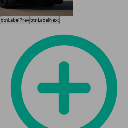
btnLabelPrev
btnLabelNext