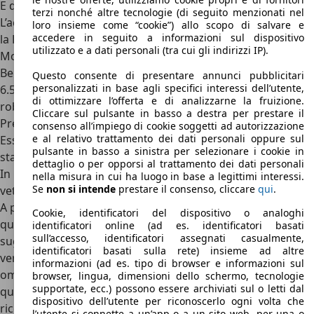
E di conseguenza,
le prestazioni sono incredibili
.
terzi nonché altre tecnologie (di seguito menzionati nel
L’accelerazione 0-100 km/h è coperta in 2,8 secondi (2,9 per
loro insieme come “cookie”) allo scopo di salvare e
accedere in seguito a informazioni sul dispositivo
la Roadster), e la velocità massima è di ben 355 km/h.
utilizzato e a dati personali (tra cui gli indirizzi IP).
Motori Lamborghini Veneno
Benzina
Questo consente di presentare annunci pubblicitari
personalizzati in base agli specifici interessi dell’utente,
6.5 V12, 6.5 V12 aspirato, 750 CV, cambio manuale
di ottimizzare l’offerta e di analizzarne la fruizione.
robotizzato a 7 marce, trazione integrale
Cliccare sul pulsante in basso a destra per prestare il
Prezzi Lamborghini Veneno
consenso all’impiego di cookie soggetti ad autorizzazione
e al relativo trattamento dei dati personali oppure sul
Essendo una vettura estremamente esclusiva, non è mai
pulsante in basso a sinistra per selezionare i cookie in
stato divulgato un
listino prezzi per Lamborghini Veneno
.
dettaglio o per opporsi al trattamento dei dati personali
In realtà, però, sappiamo quanto costava in origine la
nella misura in cui ha luogo in base a legittimi interessi.
Se
non si intende
prestare il consenso, cliccare
qui
.
vettura, sia in versione Coupé che Roadster.
A proposito, Lamborghini ha prodotto inizialmente solo
Cookie, identificatori del dispositivo o analoghi
quattro Veneno, di cui solo tre destinate alla vendita. Per
identificatori online (ad es. identificatori basati
sull’accesso, identificatori assegnati casualmente,
suggellare questa ricorrenza, poi, Lamborghini ha
identificatori basati sulla rete) insieme ad altre
verniciato le tre vetture di verde, bianco e rosso, in
informazioni (ad es. tipo di browser e informazioni sul
omaggio alla bandiera italiana, mentre il più famoso
browser, lingua, dimensioni dello schermo, tecnologie
supportate, ecc.) possono essere archiviati sul o letti dal
quarto esemplare grigio è stato utilizzato dal team di
dispositivo dell’utente per riconoscerlo ogni volta che
ricerca e sviluppo, e ora è custodito nel Museo
l’utente si connette a un’app o a un sito web, per una o