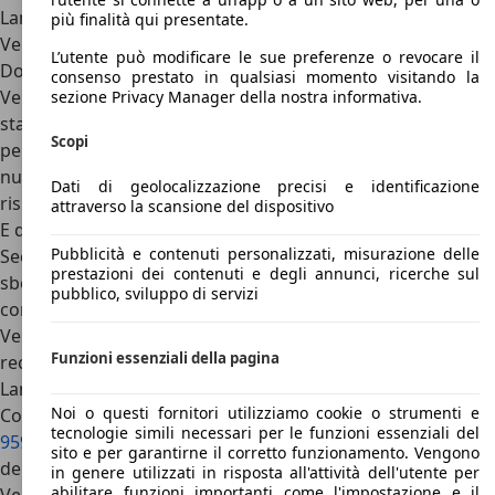
Lamborghini di Sant’Agata Bolognese. Il prezzo per una
più finalità qui presentate.
Veneno Coupé?
Circa 3 milioni di euro ciascuna
.
L’utente può modificare le sue preferenze o revocare il
Dopo la Coupé, però, Lamborghini ha costruito altre nove
consenso prestato in qualsiasi momento visitando la
Veneno in versione Roadster, che differisce dalla versione
sezione Privacy Manager della nostra informativa.
standard solamente per la presenza dei rinforzi nel telaio e
Scopi
per l’assenza del tetto. Questa versione è stata prodotta in
numeri tripli rispetto alla Coupé, in ben nove esemplari
Dati di geolocalizzazione precisi e identificazione
rispetto alle tre Veneno Coupé proposte al pubblico.
attraverso la scansione del dispositivo
E
quali erano i prezzi di Lamborghini Veneno Roadster
?
Pubblicità e contenuti personalizzati, misurazione delle
Secondo i ben informati, i nove facoltosi acquirenti hanno
prestazioni dei contenuti e degli annunci, ricerche sul
sborsato almeno 3,5 milioni di euro. Una cifra che,
pubblico, sviluppo di servizi
comunque, risulta quasi come un affare oggi: l’ultima
Veneno venduta all’asta, infatti, è stata venduta alla cifra
Funzioni essenziali della pagina
record di 7,5 milioni di dollari.
Lamborghini Veneno: concorrenti
Noi o questi fornitori utilizziamo cookie o strumenti e
Così come il 1987 è stato ricordato per il lancio di
Porsche
tecnologie simili necessari per le funzioni essenziali del
959
e
Ferrari F40
, il 2013 sarà fissato come l’anno di
sito e per garantirne il corretto funzionamento. Vengono
debutto delle tre grandi concorrenti di Lamborghini
in genere utilizzati in risposta all'attività dell'utente per
abilitare funzioni importanti come l'impostazione e il