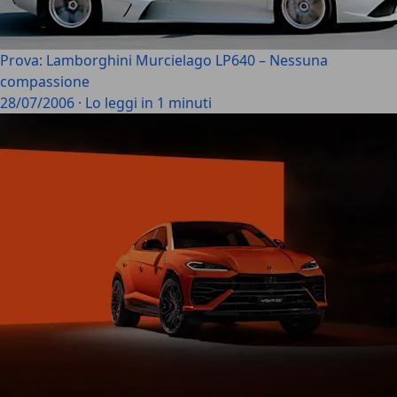
Prova: Lamborghini Murcielago LP640 – Nessuna
compassione
28/07/2006
·
Lo leggi in 1 minuti