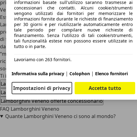
prima Lamborghini speciale, la mitica
Revènton
. Dopo
informazioni basate sull'utilizzo saranno trasmesse ai
concessionari che contatti. Alcuni cookie/strumenti
Veneno, infatti, sono poi seguite la
Centenario
, la Siàn, la
vengono utilizzati dai fornitori per memorizzare le
Essenza SCV12 e la rinascita della
Countach
. Tutte le
informazioni fornite durante le richieste di finanziamento
Lamborghini speciali appena citate non sarebbero però
per 30 giorni e per riutilizzarle automaticamente entro
tale periodo per compilare nuove richieste di
presenti se non ci fosse stata la velenosa Veneno, capace
finanziamento. Senza l'utilizzo di tali cookie/strumenti,
di far sognare tutti gli appassionati e i facoltosi acquirenti
tali funzionalità estese non possono essere utilizzate in
da quasi 10 anni. Lamborghini Veneno è poi nata nel
tutto o in parte.
“mitico” 2013, che per gli appassionati è stato un anno da
Lavoriamo con 263 fornitori.
ricordare per il debutto delle tre Hypercar più amate e
sognate dell’era moderna.
|
|
Informativa sulla privacy
Colophon
Elenco fornitori
Ti interessa la Lamborghini Veneno
Lamborghini Veneno usata
Impostazioni di privacy
Accetta tutto
Lamborghini Veneno nuova auto
Lamborghini Veneno offerte concessionario
FAQ Lamborghini Veneno
Quante Lamborghini Veneno ci sono al mondo?