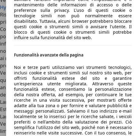
Veneno:
Ferrari LaFerrari
,
McLaren P1
e
Porsche 918
mantenimento delle informazioni di accesso o delle
Hybrid
.
preferenze sulla privacy. L'uso di questi cookie o
Rispetto a queste tre concorrenti, Lamborghini Veneno è
tecnologie simili non può normalmente essere
disabilitato. Tuttavia, alcuni browser potrebbero bloccare
priva di un sistema ibrido arrivato solo nel 2020 con la Siàn.
questi cookie o strumenti simili o avvisare l'utente. Il
Con loro però condivide delle prestazioni incredibili, una
blocco di questi cookie o strumenti simili potrebbe
potenza clamorosa, un’estetica inconfondibile e che ha poi
influire sulla funzionalità del sito web.
influenzato il design delle sorelline venute dopo di loro
nonché per il clamore mediatico che hanno creato attorno
Funzionalità avanzate della pagina
ai rispettivi brand. Per via dei numeri ridottissimi di
produzione e del prezzo davvero folle, Lamborghini
Noi e terze parti utilizziamo vari strumenti tecnologici,
Veneno è sempre messa in secondo piano rispetto a
inclusi cookie e strumenti simili sul nostro sito web, per
offrirti funzionalità estese del sito e garantire
queste tre incredibili vetture. Nei prossimi decenni, però,
un'esperienza utente migliorata. Attraverso queste
anche lei verrà ricordata come una delle grandi figlie
funzionalità estese, consentiamo la personalizzazione
dell’ispirato anno 2013.
della nostra offerta, ad esempio, per continuare le tue
ricerche in una visita successiva, per mostrarti offerte
Lamborghini Veneno: conclusioni
adatte alla tua zona o per fornire e valutare pubblicità e
Estrema, velocissima e prodotta in pochissimi esemplari
:
messaggi personalizzati. Salviamo il tuo indirizzo e-mail
Lamborghini Veneno è una vettura storica per la Casa. La
localmente se lo inserisci per le ricerche salvate, i veicoli
preferiti o nell'ambito della valutazione dei prezzi. Ciò
Veneno è stata infatti la prima vettura prodotta in serie
semplifica l'utilizzo del sito web, poiché non è necessario
limitata da Lamborghini su base
Aventador
, erede della
reinserirlo nelle visite successive. Con il tuo consenso, le