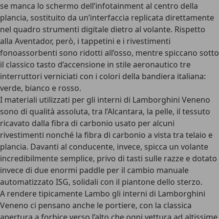
se manca lo schermo dell’infotainment al centro della
plancia, sostituito da un’interfaccia replicata direttamente
nel quadro strumenti digitale dietro al volante. Rispetto
alla Aventador, però, i tappetini e i rivestimenti
fonoassorbenti sono ridotti all’osso, mentre spiccano sotto
il classico tasto d’accensione in stile aeronautico tre
interruttori verniciati con i colori della bandiera italiana:
verde, bianco e rosso.
I materiali utilizzati per gli interni di Lamborghini Veneno
sono di
qualità assoluta
, tra l’Alcantara, la pelle, il tessuto
ricavato dalla fibra di carbonio usato per alcuni
rivestimenti nonché la fibra di carbonio a vista tra telaio e
plancia. Davanti al conducente, invece, spicca un volante
incredibilmente semplice, privo di tasti sulle razze e dotato
invece di due enormi paddle per il cambio manuale
automatizzato ISG, solidali con il piantone dello sterzo.
A rendere tipicamente Lambo gli interni di Lamborghini
Veneno ci pensano anche le portiere, con la classica
apertura a forbice verso l’alto che ogni vettura ad altissime