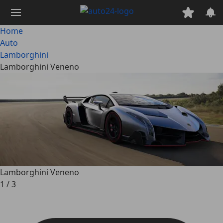
Passa
al
contenuto
Home
principale
Auto
Lamborghini
Lamborghini Veneno
Lamborghini Veneno
1
/
3