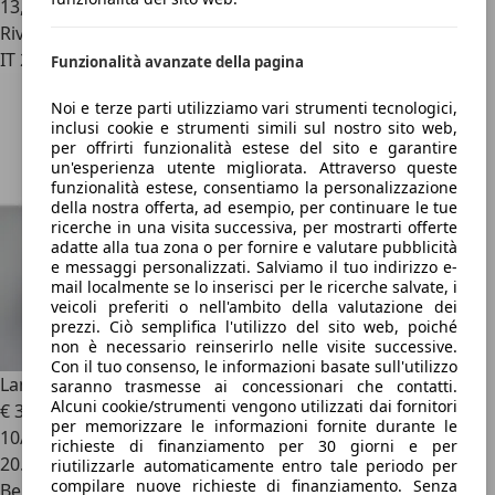
13,6 l/100 km (comb.)
Rivenditore
IT 20813
Funzionalità avanzate della pagina
Noi e terze parti utilizziamo vari strumenti tecnologici,
inclusi cookie e strumenti simili sul nostro sito web,
per offrirti funzionalità estese del sito e garantire
un'esperienza utente migliorata. Attraverso queste
funzionalità estese, consentiamo la personalizzazione
della nostra offerta, ad esempio, per continuare le tue
ricerche in una visita successiva, per mostrarti offerte
adatte alla tua zona o per fornire e valutare pubblicità
e messaggi personalizzati. Salviamo il tuo indirizzo e-
mail localmente se lo inserisci per le ricerche salvate, i
veicoli preferiti o nell'ambito della valutazione dei
prezzi. Ciò semplifica l'utilizzo del sito web, poiché
non è necessario reinserirlo nelle visite successive.
Con il tuo consenso, le informazioni basate sull'utilizzo
Lamborghini Urus
4.0 V8 AUTO PERFORMANTE
saranno trasmesse ai concessionari che contatti.
Alcuni cookie/strumenti vengono utilizzati dai fornitori
€ 303.900
1
per memorizzare le informazioni fornite durante le
10/2023
richieste di finanziamento per 30 giorni e per
20.004 km
riutilizzarle automaticamente entro tale periodo per
compilare nuove richieste di finanziamento. Senza
Benzina