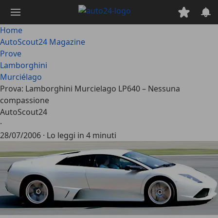
Passa
al
contenuto
Home
principale
AutoScout24 Magazine
Prove
Lamborghini
Murciélago
Prova: Lamborghini Murcielago LP640 – Nessuna
compassione
AutoScout24
·
28/07/2006
·
Lo leggi in 4 minuti