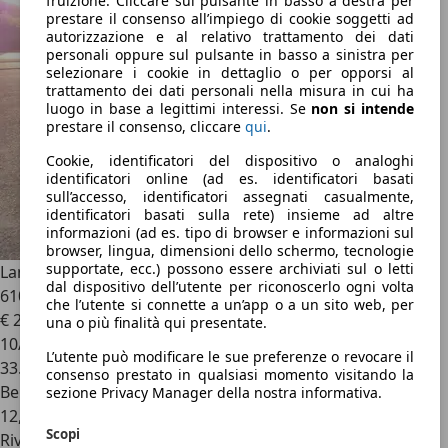
fruizione. Cliccare sul pulsante in basso a destra per
prestare il consenso all’impiego di cookie soggetti ad
autorizzazione e al relativo trattamento dei dati
personali oppure sul pulsante in basso a sinistra per
selezionare i cookie in dettaglio o per opporsi al
trattamento dei dati personali nella misura in cui ha
luogo in base a legittimi interessi. Se
non si intende
prestare il consenso, cliccare
qui
.
Cookie, identificatori del dispositivo o analoghi
identificatori online (ad es. identificatori basati
sull’accesso, identificatori assegnati casualmente,
identificatori basati sulla rete) insieme ad altre
informazioni (ad es. tipo di browser e informazioni sul
browser, lingua, dimensioni dello schermo, tecnologie
supportate, ecc.) possono essere archiviati sul o letti
Lamborghini Huracán
LAMBORGHINI HURACAN SPIDER LP
dal dispositivo dell’utente per riconoscerlo ogni volta
610
che l’utente si connette a un’app o a un sito web, per
€ 275.000
1
una o più finalità qui presentate.
10/2018
L’utente può modificare le sue preferenze o revocare il
33.250 km
consenso prestato in qualsiasi momento visitando la
Benzina
sezione Privacy Manager della nostra informativa.
12,3 l/100 km (comb.)
Scopi
Rivenditore