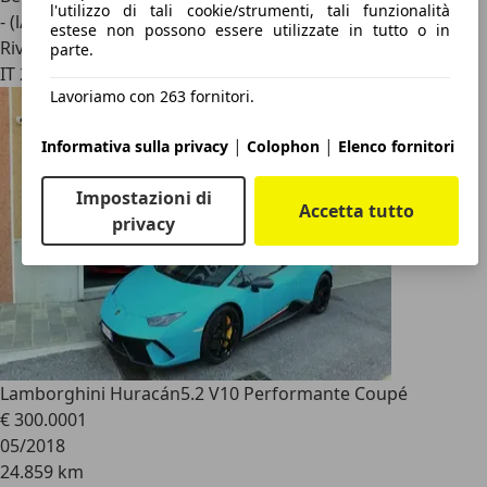
l'utilizzo di tali cookie/strumenti, tali funzionalità
- (l/100 km)
estese non possono essere utilizzate in tutto o in
Rivenditore
parte.
IT 24052
Lavoriamo con 263 fornitori.
|
|
Informativa sulla privacy
Colophon
Elenco fornitori
Impostazioni di
Accetta tutto
privacy
Lamborghini Huracán
5.2 V10 Performante Coupé
€ 300.000
1
05/2018
24.859 km