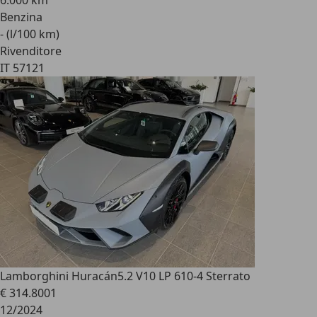
6.000 km
Benzina
- (l/100 km)
Rivenditore
IT 57121
Lamborghini Huracán
5.2 V10 LP 610-4 Sterrato
€ 314.800
1
12/2024