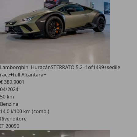
Lamborghini Huracán
STERRATO 5.2+1of1499+sedile
race+full Alcantara+
€ 389.900
1
04/2024
50 km
Benzina
14,0 l/100 km (comb.)
Rivenditore
IT 20090