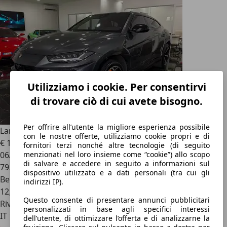
Utilizziamo i cookie. Per consentirvi
di trovare ciò di cui avete bisogno.
Per offrire all’utente la migliore esperienza possibile
Lamborghini Urus
Urus 4.0 V8 auto
con le nostre offerte, utilizziamo cookie propri e di
€ 189.990
fornitori terzi nonché altre tecnologie (di seguito
06/2019
menzionati nel loro insieme come “cookie”) allo scopo
di salvare e accedere in seguito a informazioni sul
79.000 km
dispositivo utilizzato e a dati personali (tra cui gli
Benzina
indirizzi IP).
12,6 l/100 km (comb.)
Questo consente di presentare annunci pubblicitari
Rivenditore
personalizzati in base agli specifici interessi
IT 10148
dell’utente, di ottimizzare l’offerta e di analizzarne la