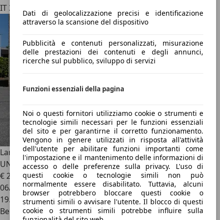
IT 31027
Dati di geolocalizzazione precisi e identificazione
attraverso la scansione del dispositivo
Pubblicità e contenuti personalizzati, misurazione
delle prestazioni dei contenuti e degli annunci,
ricerche sul pubblico, sviluppo di servizi
Funzioni essenziali della pagina
Noi o questi fornitori utilizziamo cookie o strumenti e
tecnologie simili necessari per le funzioni essenziali
del sito e per garantirne il corretto funzionamento.
Vengono in genere utilizzati in risposta all'attività
dell'utente per abilitare funzioni importanti come
Lamborghini Gallardo
5.2 LP 570-4 Spyder Performante -
l'impostazione e il mantenimento delle informazioni di
UNICOPROPRIETARIO - UFF ITA
accesso o delle preferenze sulla privacy. L'uso di
€ 230.000
questi cookie o tecnologie simili non può
normalmente essere disabilitato. Tuttavia, alcuni
06/2011
browser potrebbero bloccare questi cookie o
19.000 km
strumenti simili o avvisare l'utente. Il blocco di questi
Benzina
cookie o strumenti simili potrebbe influire sulla
funzionalità del sito web.