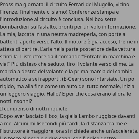
Prossima giornata: il circuito Ferrari del Mugello, vicino
Firenze. Finalmente ci siamo! Conferenze stampa e
l'introduzione al circuito è conclusa. Nei box sette
bombardieri sull'asfalto, pronti per un volo in formazione.
La mia, laccata in una neutra madreperla, con porte a
battenti aperte verso l'alto. Il motore è gia acceso, freme in
attesa di partire. L'aria nella parte posteriore della vettura
scintilla. L'istruttore da il comando:"Entrate in macchina e
via!" Più disteso che seduto, tiro il volante verso di me. La
marcia a destra del volante e la prima marcia del cambio
automatico a sei rapporti, (E-Gear) sono intarsiate. Un po'
rigido, ma alla fine come un auto del tutto normale, inizia
un leggero viaggio. Hallo? E per che cosa erano allora le
notti insonni?
Il compenso di notti inquiete
Dopo aver lasciato il box, la gialla Lambo ruggisce davanti
a me. Alcuni millisecondi più tardi, la distanza tra me e
l'istruttore è maggiore; ora si richiede anche un'accelerata.
Un tocco al pedale e due cenni con l'indice destro