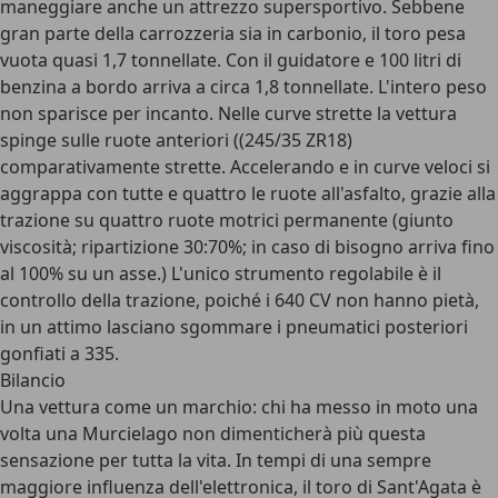
maneggiare anche un attrezzo supersportivo. Sebbene
gran parte della carrozzeria sia in carbonio, il toro pesa
vuota quasi 1,7 tonnellate. Con il guidatore e 100 litri di
benzina a bordo arriva a circa 1,8 tonnellate. L'intero peso
non sparisce per incanto. Nelle curve strette la vettura
spinge sulle ruote anteriori ((245/35 ZR18)
comparativamente strette. Accelerando e in curve veloci si
aggrappa con tutte e quattro le ruote all'asfalto, grazie alla
trazione su quattro ruote motrici permanente (giunto
viscosità; ripartizione 30:70%; in caso di bisogno arriva fino
al 100% su un asse.) L'unico strumento regolabile è il
controllo della trazione, poiché i 640 CV non hanno pietà,
in un attimo lasciano sgommare i pneumatici posteriori
gonfiati a 335.
Bilancio
Una vettura come un marchio: chi ha messo in moto una
volta una Murcielago non dimenticherà più questa
sensazione per tutta la vita. In tempi di una sempre
maggiore influenza dell'elettronica, il toro di Sant'Agata è