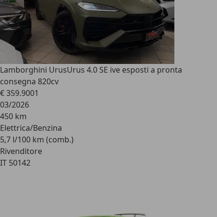
Lamborghini Urus
Urus 4.0 SE ive esposti a pronta
consegna 820cv
€ 359.900
1
03/2026
450 km
Elettrica/Benzina
5,7 l/100 km (comb.)
Rivenditore
IT 50142