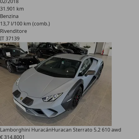
02/2018
31.901 km
Benzina
13,7 l/100 km (comb.)
Rivenditore
IT 37139
Lamborghini Huracán
Huracan Sterrato 5.2 610 awd
€ 314.800
1