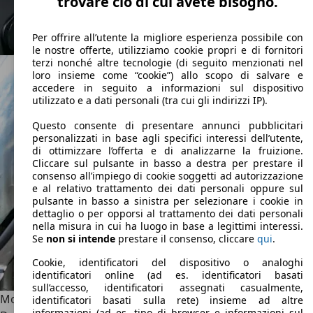
trovare ciò di cui avete bisogno.
Per offrire all’utente la migliore esperienza possibile con
le nostre offerte, utilizziamo cookie propri e di fornitori
terzi nonché altre tecnologie (di seguito menzionati nel
loro insieme come “cookie”) allo scopo di salvare e
accedere in seguito a informazioni sul dispositivo
utilizzato e a dati personali (tra cui gli indirizzi IP).
Questo consente di presentare annunci pubblicitari
personalizzati in base agli specifici interessi dell’utente,
di ottimizzare l’offerta e di analizzarne la fruizione.
Cliccare sul pulsante in basso a destra per prestare il
consenso all’impiego di cookie soggetti ad autorizzazione
e al relativo trattamento dei dati personali oppure sul
pulsante in basso a sinistra per selezionare i cookie in
dettaglio o per opporsi al trattamento dei dati personali
nella misura in cui ha luogo in base a legittimi interessi.
Se
non si intende
prestare il consenso, cliccare
qui
.
Cookie, identificatori del dispositivo o analoghi
identificatori online (ad es. identificatori basati
sull’accesso, identificatori assegnati casualmente,
Motori Porsche 959
identificatori basati sulla rete) insieme ad altre
informazioni (ad es. tipo di browser e informazioni sul