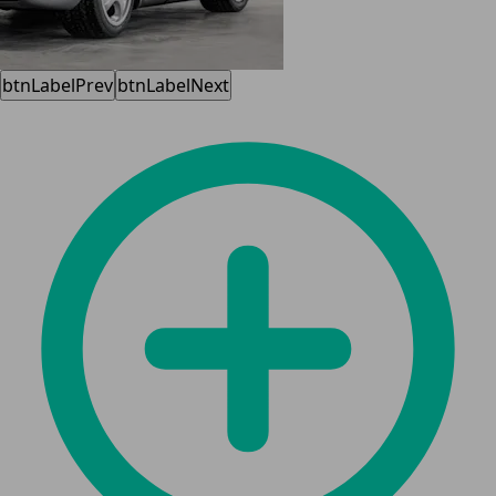
btnLabelPrev
btnLabelNext