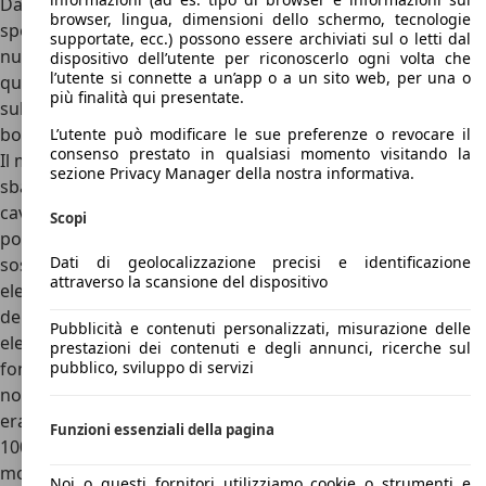
Dalla Porsche 959 ci si può aspettare solo motori super
browser, lingua, dimensioni dello schermo, tecnologie
sportivi, date anche le ragioni per cui stata realizzata ed i
supportate, ecc.) possono essere archiviati sul o letti dal
numeri di vendita ed una delle novità più importanti della
dispositivo dell’utente per riconoscerlo ogni volta che
l’utente si connette a un’app o a un sito web, per una o
quinta generazione dei modelli 959 è stata la prima vettura
più finalità qui presentate.
sulla quale ha fatto i suo debutto il motore 2.8 litri 6 cilindri
boxer in grado di erogare ben 450 cavalli.
L’utente può modificare le sue preferenze o revocare il
consenso prestato in qualsiasi momento visitando la
Il motore 2.8 boxer è stato montato, come da tradizione “a
sezione Privacy Manager della nostra informativa.
sbalzo”, cioè oltre all’asse posteriore, guadagna nuovi
cavalli in tutte le versioni e viene abbinato alla trazione
Scopi
posteriore, infatti nella versione Sport, dotata di
Dati di geolocalizzazione precisi e identificazione
sospensioni sportive convenzionali e non a controllo
attraverso la scansione del dispositivo
elettronico, alleggerita di circa un centinaio di kg per via
dell'assenza dei sedili posteriori, dei complessi sistemi
Pubblicità e contenuti personalizzati, misurazione delle
elettronici di bordo, della riduzione dei materiali
prestazioni dei contenuti e degli annunci, ricerche sul
pubblico, sviluppo di servizi
fonoassorbenti e della semplificazione delle finiture,
nonché dello specchietto retrovisore posto sul lato destro,
era caratterizzata da prestazioni decisamente superiori: 0–
Funzioni essenziali della pagina
100 km/h in 3,6 secondi, 340 km/h di velocità massima e
motore potenziato a circa 515 CV, una vera mina vagante
Noi o questi fornitori utilizziamo cookie o strumenti e