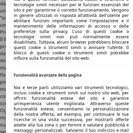
data la potenza, infine la versione Dakar del 1985 aveva si
tecnologie simili necessari per le funzioni essenziali del
sito e per garantirne il corretto funzionamento. Vengono
un’altezza maggiore da terra, ma al tempo stesso aveva
in genere utilizzati in risposta all'attività dell'utente per
“solo” 400 cavalli di potenza. Tutto questo era abbinato ad
abilitare funzioni importanti come l'impostazione e il
un cambio rigorosamente manuale a 6 rapporti.
mantenimento delle informazioni di accesso o delle
preferenze sulla privacy. L'uso di questi cookie o
Prezzi Porsche 959
tecnologie simili non può normalmente essere
Il listino prezzi della Porsche 959 era molto semplice,
disabilitato. Tuttavia, alcuni browser potrebbero bloccare
prevedeva un allestimento ed un prezzo di 470.000 dollari
questi cookie o strumenti simili o avvisare l'utente. Il
blocco di questi cookie o strumenti simili potrebbe
da nuova, oggi invece il discorso cambia notevolmente.
influire sulla funzionalità del sito web.
Anche in questo caso non sono presenti allestimenti vari,
ma solo uno che prevedeva il motore della 959, Pinze freno
fisse monoblocco in alluminio a 4 pistoncini, anteriori e
Funzionalità avanzate della pagina
posteriori, dischi freno autoventilanti, Cerchi in lega
Noi e terze parti utilizziamo vari strumenti tecnologici,
monodado da 17 pollici, radio, clima, alluminio e pelle tutti
inclusi cookie e strumenti simili sul nostro sito web, per
con gli orpelli necessari, senza mai strafare, bastava
offrirti funzionalità estese del sito e garantire
scegliere il colore della carrozzeria e dei sedili.
un'esperienza utente migliorata. Attraverso queste
funzionalità estese, consentiamo la personalizzazione
Oggi le quotazioni di mercato della Porsche 959 sono
della nostra offerta, ad esempio, per continuare le tue
molto altalenanti ed in netta salita, le quotazioni di questa
ricerche in una visita successiva, per mostrarti offerte
supercar sono minimo da 1.100.000 euro, ma arrivano
adatte alla tua zona o per fornire e valutare pubblicità e
messaggi personalizzati. Salviamo il tuo indirizzo e-mail
senza problemi anche oltre, ovviamente tutti battuti