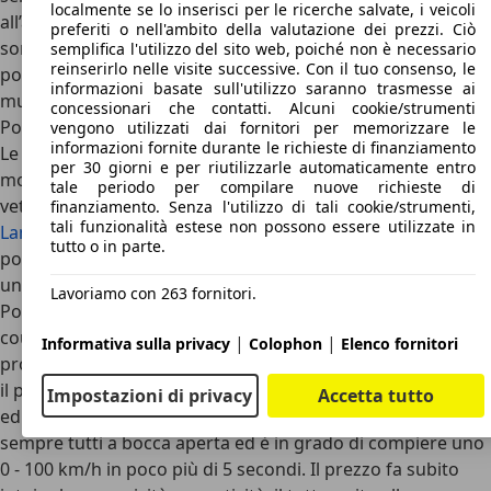
localmente se lo inserisci per le ricerche salvate, i veicoli
all’asta e che in futuro saranno sicuramente rivalutati e
preferiti o nell'ambito della valutazione dei prezzi. Ciò
sono in netto risalto dato che sono stati battuti all’asta
semplifica l'utilizzo del sito web, poiché non è necessario
reinserirlo nelle visite successive. Con il tuo consenso, le
pochissimi esemplari, mentre molti sono stati esposti nei
informazioni basate sull'utilizzo saranno trasmesse ai
musei del design del mondo.
concessionari che contatti. Alcuni cookie/strumenti
Porsche 959: concorrenti e conclusioni
vengono utilizzati dai fornitori per memorizzare le
informazioni fornite durante le richieste di finanziamento
Le concorrenti di una Porsche 959 sono poche e tutte
per 30 giorni e per riutilizzarle automaticamente entro
molto cattive in termini di sportività e lusso. Si parla di
tale periodo per compilare nuove richieste di
vetture come
Aston Martin
,
Ferrari F40
, Jaguar XJ220,
finanziamento. Senza l'utilizzo di tali cookie/strumenti,
tali funzionalità estese non possono essere utilizzate in
Lamborghini Countach
,
Bugatti EB110
. Tutte dotate di 2
tutto o in parte.
posti secchi, bagagliaio disegno di un pacco di caramelle e
un motore in grado di regalare grandi sorrisi.
Lavoriamo con 263 fornitori.
Porsche 959 rappresenta la storia di un decennio delle
coupé di casa Porsche concentrato in soli 2 anni di
|
|
Informativa sulla privacy
Colophon
Elenco fornitori
produzione. Da numerosi anni a questa parte rappresenta
il perfetto connubio tra design, alta tecnologia, sportività
Impostazioni di privacy
Accetta tutto
ed estremo lusso, tutte sotto una vettura che lascia
sempre tutti a bocca aperta ed è in grado di compiere uno
0 - 100 km/h in poco più di 5 secondi. Il prezzo fa subito