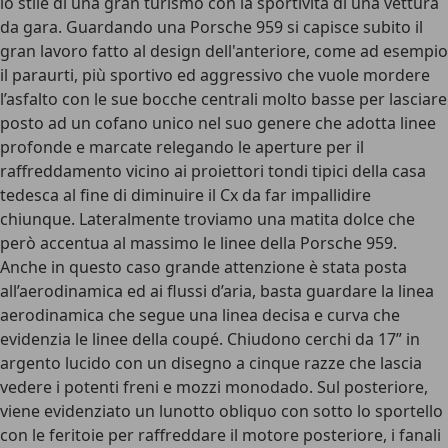
lo stile di una gran turismo con la sportività di una vettura
da gara. Guardando una Porsche 959 si capisce subito il
gran lavoro fatto al design dell'anteriore, come ad esempio
il paraurti, più sportivo ed aggressivo che vuole mordere
l’asfalto con le sue bocche centrali molto basse per lasciare
posto ad un cofano unico nel suo genere che adotta linee
profonde e marcate relegando le aperture per il
raffreddamento vicino ai proiettori tondi tipici della casa
tedesca al fine di diminuire il Cx da far impallidire
chiunque. Lateralmente troviamo una matita dolce che
però accentua al massimo le linee della Porsche 959.
Anche in questo caso grande attenzione è stata posta
all’aerodinamica ed ai flussi d’aria, basta guardare la linea
aerodinamica che segue una linea decisa e curva che
evidenzia le linee della coupé. Chiudono cerchi da 17” in
argento lucido con un disegno a cinque razze che lascia
vedere i potenti freni e mozzi monodado. Sul posteriore,
viene evidenziato un lunotto obliquo con sotto lo sportello
con le feritoie per raffreddare il motore posteriore, i fanali