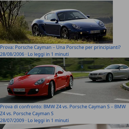
Prova: Porsche Cayman – Una Porsche per principianti?
28/08/2006
·
Lo leggi in 1 minuti
Prova di confronto: BMW Z4 vs. Porsche Cayman S – BMW
Z4 vs. Porsche Cayman S
28/07/2009
·
Lo leggi in 1 minuti