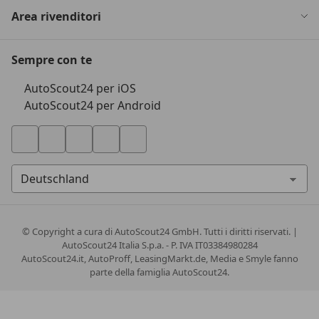
Area rivenditori
Sempre con te
AutoScout24 per iOS
AutoScout24 per Android
© Copyright
a cura di AutoScout24 GmbH. Tutti i diritti riservati. |
AutoScout24 Italia S.p.a. - P. IVA IT03384980284
AutoScout24.it, AutoProff, LeasingMarkt.de, Media e Smyle fanno
parte della famiglia AutoScout24.