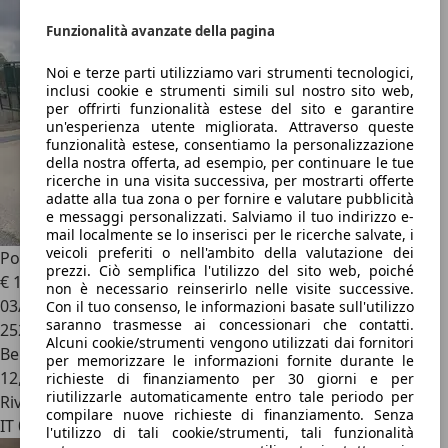
Funzionalità avanzate della pagina
Noi e terze parti utilizziamo vari strumenti tecnologici,
inclusi cookie e strumenti simili sul nostro sito web,
per offrirti funzionalità estese del sito e garantire
un'esperienza utente migliorata. Attraverso queste
funzionalità estese, consentiamo la personalizzazione
della nostra offerta, ad esempio, per continuare le tue
ricerche in una visita successiva, per mostrarti offerte
adatte alla tua zona o per fornire e valutare pubblicità
e messaggi personalizzati. Salviamo il tuo indirizzo e-
mail localmente se lo inserisci per le ricerche salvate, i
veicoli preferiti o nell'ambito della valutazione dei
Porsche Cayenne
Cayenne I 2002 3.6 FL
prezzi. Ciò semplifica l'utilizzo del sito web, poiché
€ 11.999
non è necessario reinserirlo nelle visite successive.
03/2008
Con il tuo consenso, le informazioni basate sull'utilizzo
saranno trasmesse ai concessionari che contatti.
252.000 km
Alcuni cookie/strumenti vengono utilizzati dai fornitori
Benzina
per memorizzare le informazioni fornite durante le
12,9 l/100 km (comb.)
richieste di finanziamento per 30 giorni e per
riutilizzarle automaticamente entro tale periodo per
Rivenditore
compilare nuove richieste di finanziamento. Senza
IT 00166
l'utilizzo di tali cookie/strumenti, tali funzionalità