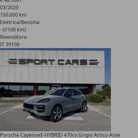
€ 48.900
1
03/2020
150.000 km
Elettrica/Benzina
- (l/100 km)
Rivenditore
IT 39100
Porsche Cayenne
E-HYBRID 470cv Grigio Artico-Asse