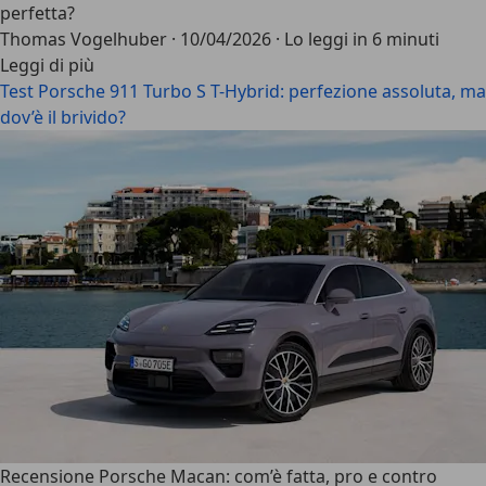
perfetta?
Thomas Vogelhuber
·
10/04/2026
·
Lo leggi in 6 minuti
Leggi di più
Test Porsche 911 Turbo S T-Hybrid: perfezione assoluta, ma
dov’è il brivido?
Recensione Porsche Macan: com’è fatta, pro e contro