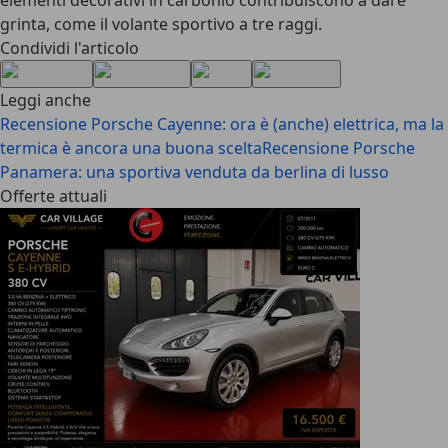
elementi decorativi in carbonio contribuiscono a dare
grinta, come il volante sportivo a tre raggi.
Condividi l'articolo
Leggi anche
Recensione Porsche Cayenne: ora è (anche) elettrica, ma la
termica è ancora una buona scelta
Recensione Porsche
Panamera: una sportiva venduta da berlina di lusso
Offerte attuali