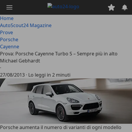
Passa
al
contenuto
Home
principale
AutoScout24 Magazine
Prove
Porsche
Cayenne
Prova: Porsche Cayenne Turbo S – Sempre più in alto
Michael Gebhardt
·
27/08/2013
·
Lo leggi in 2 minuti
Porsche aumenta il numero di varianti di ogni modello