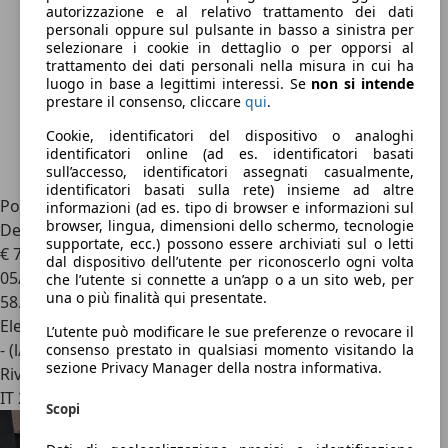
autorizzazione e al relativo trattamento dei dati
personali oppure sul pulsante in basso a sinistra per
selezionare i cookie in dettaglio o per opporsi al
trattamento dei dati personali nella misura in cui ha
luogo in base a legittimi interessi. Se
non si intende
prestare il consenso, cliccare
qui
.
Cookie, identificatori del dispositivo o analoghi
identificatori online (ad es. identificatori basati
sull’accesso, identificatori assegnati casualmente,
identificatori basati sulla rete) insieme ad altre
Porsche Cayenne
Coupe Hybrid 462CV_Sport
informazioni (ad es. tipo di browser e informazioni sul
browser, lingua, dimensioni dello schermo, tecnologie
Design_BOSE_Surround View_Cerchi 22
supportate, ecc.) possono essere archiviati sul o letti
€ 77.000
dal dispositivo dell’utente per riconoscerlo ogni volta
05/2022
che l’utente si connette a un’app o a un sito web, per
una o più finalità qui presentate.
58.786 km
Elettrica/Benzina
L’utente può modificare le sue preferenze o revocare il
- (l/100 km)
consenso prestato in qualsiasi momento visitando la
sezione Privacy Manager della nostra informativa.
Rivenditore
IT 22070
Scopi