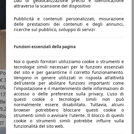
Dati di geolocalizzazione precisi e identificazione
attraverso la scansione del dispositivo
Pubblicità e contenuti personalizzati, misurazione
delle prestazioni dei contenuti e degli annunci,
ricerche sul pubblico, sviluppo di servizi
Funzioni essenziali della pagina
Noi o questi fornitori utilizziamo cookie o strumenti e
tecnologie simili necessari per le funzioni essenziali
del sito e per garantirne il corretto funzionamento.
Porsche Cayenne
Cayenne 3.0 tiptronic
Vengono in genere utilizzati in risposta all'attività
€ 37.000
dell'utente per abilitare funzioni importanti come
05/2018
l'impostazione e il mantenimento delle informazioni di
accesso o delle preferenze sulla privacy. L'uso di
173.000 km
questi cookie o tecnologie simili non può
Benzina
normalmente essere disabilitato. Tuttavia, alcuni
9,2 l/100 km (comb.)
browser potrebbero bloccare questi cookie o
strumenti simili o avvisare l'utente. Il blocco di questi
Rivenditore
cookie o strumenti simili potrebbe influire sulla
IT 35010
funzionalità del sito web.