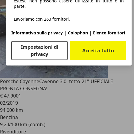
estese non possono essere utilizzate in tutto o in
parte.
Lavoriamo con 263 fornitori.
|
|
Informativa sulla privacy
Colophon
Elenco fornitori
Impostazioni di
Accetta tutto
privacy
Porsche Cayenne
Cayenne 3.0 -tetto-21"-UFFICIALE -
PRONTA CONSEGNA!
€ 47.900
1
02/2019
94.000 km
Benzina
9,2 l/100 km (comb.)
Rivenditore