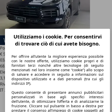
Utilizziamo i cookie. Per consentirvi
di trovare ciò di cui avete bisogno.
Porsche Cayenne
3.0 e-hybrid tiptronic
€ 59.900
1
Per offrire all’utente la migliore esperienza possibile
03/2021
con le nostre offerte, utilizziamo cookie propri e di
fornitori terzi nonché altre tecnologie (di seguito
68.563 km
menzionati nel loro insieme come “cookie”) allo scopo
Elettrica/Benzina
di salvare e accedere in seguito a informazioni sul
3,1 l/100 km (comb.)
dispositivo utilizzato e a dati personali (tra cui gli
indirizzi IP).
Rivenditore
IT 29121
Questo consente di presentare annunci pubblicitari
personalizzati in base agli specifici interessi
dell’utente, di ottimizzare l’offerta e di analizzarne la
fruizione. Cliccare sul pulsante in basso a destra per
prestare il consenso all’impiego di cookie soggetti ad