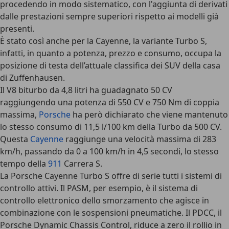
procedendo in modo sistematico, con l'aggiunta di derivati
dalle prestazioni sempre superiori rispetto ai modelli già
presenti.
È stato così anche per la Cayenne, la variante Turbo S,
infatti, in quanto a potenza, prezzo e consumo, occupa la
posizione di testa dell’attuale classifica dei SUV della casa
di Zuffenhausen.
Il V8 biturbo da 4,8 litri ha guadagnato 50 CV
raggiungendo una potenza di 550 CV e 750 Nm di coppia
massima,
Porsche
ha però dichiarato che viene mantenuto
lo stesso consumo di 11,5 l/100 km della Turbo da 500 CV.
Questa
Cayenne
raggiunge una velocità massima di 283
km/h, passando da 0 a 100 km/h in 4,5 secondi, lo stesso
tempo della
911
Carrera S.
La Porsche Cayenne Turbo S offre di serie tutti i sistemi di
controllo attivi. Il PASM, per esempio, è il sistema di
controllo elettronico dello smorzamento che agisce in
combinazione con le sospensioni pneumatiche. Il PDCC, il
Porsche Dynamic Chassis Control, riduce a zero il rollio in