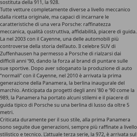
sostituta della 911, la 928.
Tutte vetture completamente diverse a livello meccanico
dalla ricetta originale, ma capaci di incarnare le
caratteristiche di una vera Porsche: raffinatezza
meccanica, qualità costruttiva, affidabilità, piacere di guida.
La nel 2003 con il Cayenne, una delle automobili più
controverse della storia dell’auto. Il celebre SUV di
Zuffenhausen ha permesso a Porsche di rialzarsi dai
difficili anni ’90, dando la forza al brand di puntare sulle
sue sportive. Dopo aver sdoganato la produzione di auto
“normali” con il Cayenne, nel 2010 è arrivata la
prima
generazione della Panamera
, la berlina inaugurale del
marchio. Anticipata da progetti degli anni ’80 e ’90 come la
989, la Panamera ha portato alcuni stilemi e il
piacere di
guida tipico di Porsche
su una berlina di lusso da oltre 5
metri.
Criticata duramente per il suo stile,
alla prima Panamera
sono seguite due generazioni, sempre più raffinate a livello
stilistico e tecnico
. L’attuale terza serie, la
972
, è arrivata sul