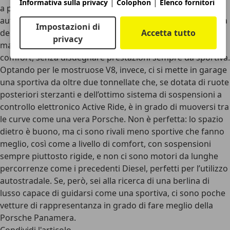
|
|
Informativa sulla privacy
Colophon
Elenco fornitori
a passo lungo, offre comfort, spazio e dotazioni da vera
auto di lusso. Allo stesso tempo, però, si può scegliere una
Impostazioni di
delle versioni con motore V6, termiche o ibride, per
Accetta tutto
privacy
macinare chilometri in autostrada nel silenzio e nel
comfort, senza disdegnare prestazioni sempre da sportiva.
Optando per le mostruose V8, invece, ci si mette in garage
una sportiva da oltre due tonnellate che, se dotata di ruote
posteriori sterzanti e dell’ottimo sistema di sospensioni a
controllo elettronico Active Ride, è in grado di muoversi tra
le curve come una vera Porsche.
Non è perfetta
: lo spazio
dietro è buono, ma ci sono rivali meno sportive che fanno
meglio, così come a livello di comfort, con sospensioni
sempre piuttosto rigide, e non ci sono motori da lunghe
percorrenze come i precedenti Diesel, perfetti per l’utilizzo
autostradale. Se, però, sei alla ricerca di una berlina di
lusso capace di guidarsi come una sportiva,
ci sono poche
vetture di rappresentanza in grado di fare meglio della
Porsche Panamera
.