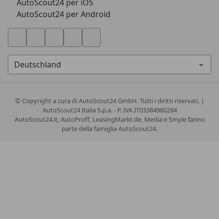
AutoScout24 per iOS
AutoScout24 per Android
© Copyright
a cura di AutoScout24 GmbH. Tutti i diritti riservati. |
AutoScout24 Italia S.p.a. - P. IVA IT03384980284
AutoScout24.it, AutoProff, LeasingMarkt.de, Media e Smyle fanno
parte della famiglia AutoScout24.