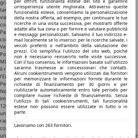
per offrirti funzionalità estese del sito e garantire
grado di guidare sostanzialmente da sola, con un’ottima
un'esperienza utente migliorata. Attraverso queste
taratura di tutti i sistemi attivi che convincono nei lunghi
funzionalità estese, consentiamo la personalizzazione
viaggi. Andando, invece, a verificare la sicurezza passiva,
della nostra offerta, ad esempio, per continuare le tue
ricerche in una visita successiva, per mostrarti offerte
come succede spesso per vetture di questo tipo
la
adatte alla tua zona o per fornire e valutare pubblicità
Panamera non è stata mai testata dagli enti indipendenti
e messaggi personalizzati. Salviamo il tuo indirizzo e-
come l’EuroNCAP in Europa e l’IIHS negli Stati Uniti
.
mail localmente se lo inserisci per le ricerche salvate, i
veicoli preferiti o nell'ambito della valutazione dei
Vedendo, invece, il risultato di un’auto simile come la
prezzi. Ciò semplifica l'utilizzo del sito web, poiché
Porsche Cayenne (sebbene sia realizzata sulla piattaforma
non è necessario reinserirlo nelle visite successive.
MLB, non la stessa MSB sulla quale è basata la Panamera),
Con il tuo consenso, le informazioni basate sull'utilizzo
saranno trasmesse ai concessionari che contatti.
il risultato è da prima della classe: cinque stelle secondo
Alcuni cookie/strumenti vengono utilizzati dai fornitori
l’EuroNCAP.
per memorizzare le informazioni fornite durante le
Perché scegliere la Porsche Panamera e perché no
richieste di finanziamento per 30 giorni e per
riutilizzarle automaticamente entro tale periodo per
Non è sicuramente un’auto per tutti
: il prezzo è davvero
compilare nuove richieste di finanziamento. Senza
impegnativo, con la versione base V6 che parte da più di
l'utilizzo di tali cookie/strumenti, tali funzionalità
120.000 euro con una dotazione da integrare.
Si tratta di
estese non possono essere utilizzate in tutto o in
parte.
una vera e propria ammiraglia di lusso
, capace di
raggiungere cifre da capogiro ma, allo stesso tempo, di
Lavoriamo con 263 fornitori.
condensare tante auto in una
. Se, infatti, la si sceglie per
un utilizzo di rappresentanza, magari in versione Executive