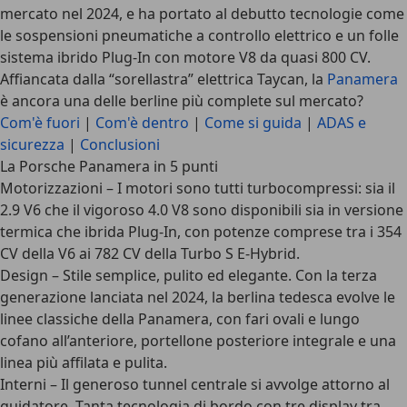
mercato nel 2024, e ha portato al debutto tecnologie come
le sospensioni pneumatiche a controllo elettrico e un folle
sistema ibrido Plug-In con motore V8 da quasi 800 CV.
Affiancata dalla “sorellastra” elettrica Taycan, la
Panamera
è ancora una delle berline più complete sul mercato?
Com'è fuori
|
Com'è dentro
|
Come si guida
|
ADAS e
sicurezza
|
Conclusioni
La Porsche Panamera in 5 punti
Motorizzazioni
– I motori sono tutti turbocompressi: sia il
2.9 V6 che il vigoroso 4.0 V8 sono disponibili sia in versione
termica che ibrida Plug-In, con potenze comprese tra i 354
CV della V6 ai 782 CV della Turbo S E-Hybrid.
Design
– Stile semplice, pulito ed elegante. Con la terza
generazione lanciata nel 2024, la berlina tedesca evolve le
linee classiche della Panamera, con fari ovali e lungo
cofano all’anteriore, portellone posteriore integrale e una
linea più affilata e pulita.
Interni
– Il generoso tunnel centrale si avvolge attorno al
guidatore. Tanta tecnologia di bordo con tre display tra