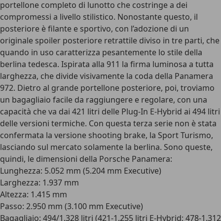
portellone completo di lunotto che costringe a dei
compromessi a livello stilistico. Nonostante questo,
il
posteriore è filante e sportivo
, con l’adozione di un
originale spoiler posteriore retrattile diviso in tre parti, che
quando in uso caratterizza pesantemente lo stile della
berlina tedesca. Ispirata alla 911 la firma luminosa a tutta
larghezza, che divide visivamente la coda della Panamera
972. Dietro al grande portellone posteriore, poi, troviamo
un
bagagliaio
facile da raggiungere e regolare, con una
capacità che va dai 421 litri delle Plug-In E-Hybrid ai 494 litri
delle versioni termiche. Con questa terza serie non è stata
confermata la versione shooting brake, la Sport Turismo,
lasciando sul mercato solamente la berlina.
Sono queste,
quindi, le dimensioni della Porsche Panamera
:
Lunghezza: 5.052 mm (5.204 mm Executive)
Larghezza: 1.937 mm
Altezza: 1.415 mm
Passo: 2.950 mm (3.100 mm Executive)
Bagagliaio: 494/1.328 litri (421-1.255 litri E-Hybrid; 478-1.312