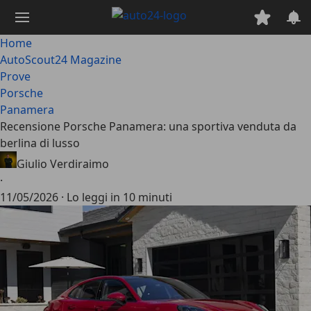
Passa
al
contenuto
Home
principale
AutoScout24 Magazine
Prove
Porsche
Panamera
Recensione Porsche Panamera: una sportiva venduta da
berlina di lusso
Giulio Verdiraimo
·
11/05/2026
·
Lo leggi in 10 minuti