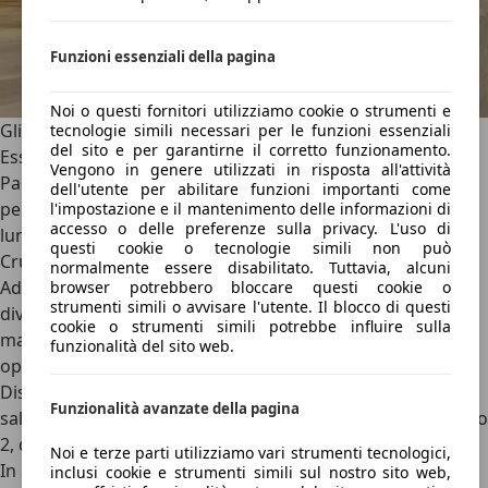
Funzioni essenziali della pagina
Noi o questi fornitori utilizziamo cookie o strumenti e
Gli ADAS e la sicurezza
tecnologie simili necessari per le funzioni essenziali
del sito e per garantirne il corretto funzionamento.
Essendo la berlina più raffinata della gamma Porsche,
la
Vengono in genere utilizzati in risposta all'attività
Panamera non lesina sulla sicurezza
. In puro stile tedesco,
dell'utente per abilitare funzioni importanti come
però, di serie non c’è tutto, e bisogna attingere dalla
l'impostazione e il mantenimento delle informazioni di
accesso o delle preferenze sulla privacy. L'uso di
lunghissima lista degli optional. Di serie, infatti, c’è solo il
questi cookie o tecnologie simili non può
Cruise Control “classico”: per avere il
Cruise Control
normalmente essere disabilitato. Tuttavia, alcuni
Adattivo
, bisogna spendere più di 1.500 euro, che
browser potrebbero bloccare questi cookie o
strumenti simili o avvisare l'utente. Il blocco di questi
diventano quasi 2.800 euro aggiungendo anche il
cookie o strumenti simili potrebbe influire sulla
mantenitore di corsia attivo. Nell’esagerata lista degli
funzionalità del sito web.
optional troviamo anche i fari Matrix LED, l’Head-Up
Display e le telecamere a 360 gradi, per un prezzo che può
Funzionalità avanzate della pagina
salire parecchio per dotarla della guida autonoma di Livello
2, di ottimo livello una volta adottata.
Noi e terze parti utilizziamo vari strumenti tecnologici,
In autostrada, quindi, se ben dotata la Panamera è in
inclusi cookie e strumenti simili sul nostro sito web,