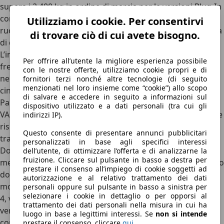
supera i 2.400 kg in ordine di marcia per le versioni Plug-In
con motore V8, ma le sospensioni e il sistema di quattro
Utilizziamo i cookie. Per consentirvi
ruote sterzanti riescono a rendere molto più agile e rapida
di trovare ciò di cui avete bisogno.
di quanto ci si possa aspettare.
L’insonorizzazione è eccellente, così come lo sterzo e i
Per offrire all’utente la migliore esperienza possibile
freni
, per un’auto capace sia di essere confortevole che,
con le nostre offerte, utilizziamo cookie propri e di
nelle modalità più spinte, di trasformarsi in una sportiva a
fornitori terzi nonché altre tecnologie (di seguito
menzionati nel loro insieme come “cookie”) allo scopo
cinque porte e cinque posti comodi. A livello meccanico, la
di salvare e accedere in seguito a informazioni sul
Panamera è realizzata sulla
piattaforma MSB del Gruppo
dispositivo utilizzato e a dati personali (tra cui gli
VAG
, la stessa della raffinatissima Bentley Continental GT, e
indirizzi IP).
rispetto a quest’ultima è disponibile in un’unica versione a
Questo consente di presentare annunci pubblicitari
trazione solamente posteriore, la Panamera V6 “base”
.
personalizzati in base agli specifici interessi
Dotata dell’ottimo
2.9 V6 biturbo da 354 CV
, pesa poco
dell’utente, di ottimizzare l’offerta e di analizzarne la
fruizione. Cliccare sul pulsante in basso a destra per
meno di 1.900 kg a secco ed è dotata dell’eccellente cambio
prestare il consenso all’impiego di cookie soggetti ad
doppia frizione PDK a 8 rapporti, di serie su tutte le
autorizzazione e al relativo trattamento dei dati
motorizzazioni. Lo stesso V6 lo ritroviamo sulla
Panamera
personali oppure sul pulsante in basso a sinistra per
selezionare i cookie in dettaglio o per opporsi al
4
, versione a trazione integrale della “base”, e sulle due
trattamento dei dati personali nella misura in cui ha
versioni E-Hybrid d’accesso, la
4 E-Hybrid da 470 CV
luogo in base a legittimi interessi. Se
non si intende
complessivi e la
4S E-Hybrid, da ben 544 CV
.
prestare il consenso, cliccare
qui
.