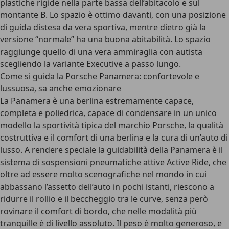
plastiche rigide nella parte bassa dell’abitacolo e sul
montante B.
Lo spazio è ottimo davanti
, con una posizione
di guida distesa da vera sportiva, mentre dietro già la
versione “normale” ha una buona abitabilità. Lo spazio
raggiunge quello di una vera ammiraglia con autista
scegliendo la
variante Executive a passo lungo
.
Come si guida la Porsche Panamera: confortevole e
lussuosa, sa anche emozionare
La Panamera è una berlina estremamente capace,
completa e poliedrica
, capace di condensare in un unico
modello la sportività tipica del marchio Porsche, la qualità
costruttiva e il comfort di una berlina e la cura di un’auto di
lusso. A rendere speciale la guidabilità della Panamera è il
sistema di sospensioni pneumatiche attive Active Ride
, che
oltre ad essere molto scenografiche nel mondo in cui
abbassano l’assetto dell’auto in pochi istanti, riescono a
ridurre il rollio e il beccheggio tra le curve, senza però
rovinare il comfort di bordo, che nelle modalità più
tranquille è di livello assoluto.
Il peso è molto generoso
, e