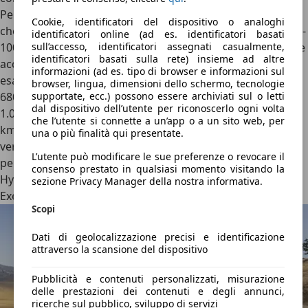
Per chi cerca qualcosa in più, c’è l’eccellente
4.0 V8 biturbo
Cookie, identificatori del dispositivo o analoghi
che, in versione termica, spinge la
GTS
, capace di
500 CV
, 0-
identificatori online (ad es. identificatori basati
sull’accesso, identificatori assegnati casualmente,
100 km/h in 3,8 secondi e 302 km/h di velocità massima. Se
identificatori basati sulla rete) insieme ad altre
accoppiato al sistema E-Hybrid, il V8 raggiunge potenze
informazioni (ad es. tipo di browser e informazioni sul
esagerate. La
Turbo E-Hybrid
è la meno “potente” con ben
browser, lingua, dimensioni dello schermo, tecnologie
supportate, ecc.) possono essere archiviati sul o letti
680 CV
, mentre la
Turbo S E-Hybrid arriva a ben 782 CV e
dal dispositivo dell’utente per riconoscerlo ogni volta
1.000 Nm
di coppia, per prestazioni da Hypercar: 0-100
che l’utente si connette a un’app o a un sito web, per
km/h in 2,9 secondi e 325 km/h di velocità massima. Le
una o più finalità qui presentate.
versioni ibride hanno tutte la stessa batteria da 25,9 kWh,
L’utente può modificare le sue preferenze o revocare il
per un’autonomia compresa tra i 93 km WLTP della 4 E-
consenso prestato in qualsiasi momento visitando la
Hybrid agli 82 km della Turbo S E-Hybrid a passo lungo
sezione Privacy Manager della nostra informativa.
Executive.
Scopi
Dati di geolocalizzazione precisi e identificazione
attraverso la scansione del dispositivo
Pubblicità e contenuti personalizzati, misurazione
delle prestazioni dei contenuti e degli annunci,
ricerche sul pubblico, sviluppo di servizi