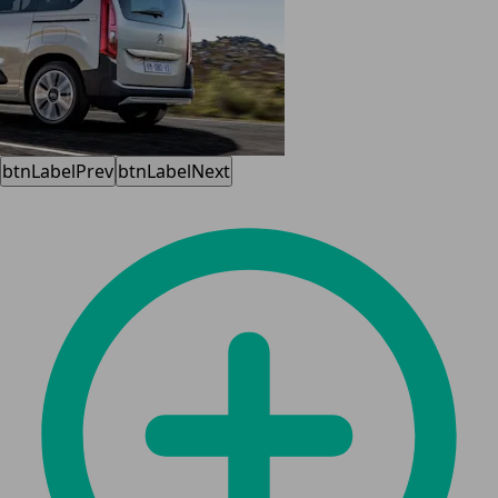
btnLabelPrev
btnLabelNext