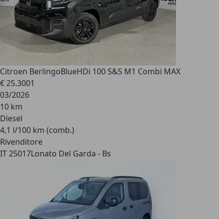
Citroen Berlingo
BlueHDi 100 S&S M1 Combi MAX
€ 25.300
1
03/2026
10 km
Diesel
4,1 l/100 km (comb.)
Rivenditore
IT 25017
Lonato Del Garda - Bs