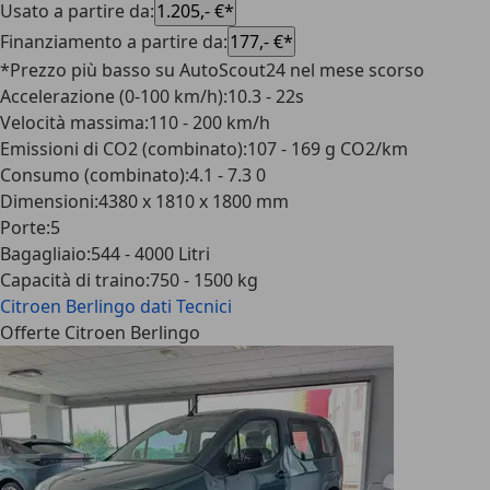
Usato a partire da
:
1.205,- €*
Finanziamento a partire da
:
177,- €*
*Prezzo più basso su AutoScout24 nel mese scorso
Accelerazione (0-100 km/h)
:
10.3 - 22s
Velocità massima
:
110 - 200 km/h
Emissioni di CO2 (combinato)
:
107 - 169 g CO2/km
Consumo (combinato)
:
4.1 - 7.3 0
Dimensioni
:
4380 x 1810 x 1800 mm
Porte
:
5
Bagagliaio
:
544 - 4000 Litri
Capacità di traino
:
750 - 1500 kg
Citroen Berlingo
dati Tecnici
Offerte Citroen Berlingo