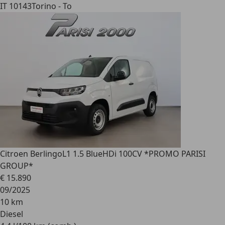
IT 10143
Torino - To
Citroen Berlingo
L1 1.5 BlueHDi 100CV *PROMO PARISI
GROUP*
€ 15.890
09/2025
10 km
Diesel