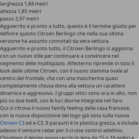
larghezza 1,84 metri
altezza 1,85 metri
passo 2,97 metri
Agguerrito e pronto a tutto, questo è il termine giusto per
definire questo Citroen Berlingo che nella sua ultima
versione ha assunto connotati da vera vettura.
Agguerrito e pronto tutto, il Citroen Berlingo si aggiorna
con un nuovo stile per continuare a convincere nel
segmento delle multispazio. All’esterno riprende in toto il
look delle ultime Citroen, con il nuovo stemma ovale al
centro del frontale, che con una mascherina quasi
completamente chiusa dona alla vettura un carattere
dinamico e aggressivo. I gruppi ottici sono ora in alto, non
più su due livelli, con le luci diurne integrate nel faro.
Qui si ritrova il nuovo family feeling della casa francese,
con la nuova disposizione del logo già vista sulla nuova
Citroen C3
ed e-C3. Il paraurti è in plastica grezza, e include
adesso il sensore radar per il cruise control adattivo.
Chiudono il design nuovi cerchi in lega da 15 o 16 pollici e