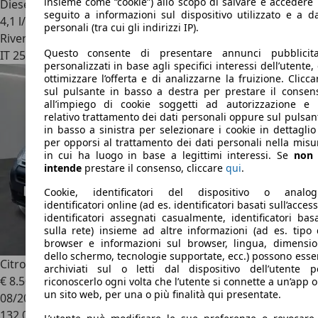
insieme come “cookie”) allo scopo di salvare e accedere 
Diesel
seguito a informazioni sul dispositivo utilizzato e a da
4,1 l/100 km (comb.)
personali (tra cui gli indirizzi IP).
Rivenditore
Questo consente di presentare annunci pubblicita
IT 25017
Lonato Del Garda - Bs
personalizzati in base agli specifici interessi dell’utente, 
ottimizzare l’offerta e di analizzarne la fruizione. Clicca
sul pulsante in basso a destra per prestare il consen
all’impiego di cookie soggetti ad autorizzazione e 
relativo trattamento dei dati personali oppure sul pulsan
in basso a sinistra per selezionare i cookie in dettaglio
per opporsi al trattamento dei dati personali nella misu
in cui ha luogo in base a legittimi interessi. Se
non 
intende
prestare il consenso, cliccare
qui
.
Cookie, identificatori del dispositivo o analog
identificatori online (ad es. identificatori basati sull’access
identificatori assegnati casualmente, identificatori basa
sulla rete) insieme ad altre informazioni (ad es. tipo 
browser e informazioni sul browser, lingua, dimensio
dello schermo, tecnologie supportate, ecc.) possono esse
Citroen Berlingo
III 2018 1.5 bluehdi M Feel 100cv
archiviati sul o letti dal dispositivo dell’utente p
€ 8.500
riconoscerlo ogni volta che l’utente si connette a un’app o
un sito web, per una o più finalità qui presentate.
08/2018
132.000 km