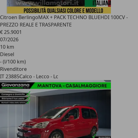
Citroen Berlingo
MAX + PACK TECHNO BLUEHDI 100CV -
PREZZO REALE E TRASPARENTE
€ 25.900
1
07/2026
10 km
Diesel
- (l/100 km)
Rivenditore
IT 23885
Calco - Lecco - Lc