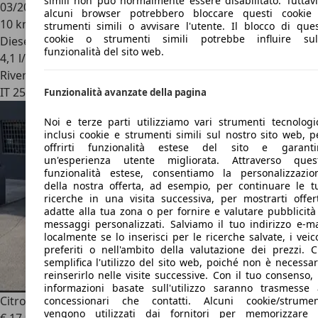
simili non può normalmente essere disabilitato. Tuttavi
03/2026
alcuni browser potrebbero bloccare questi cookie
10 km
strumenti simili o avvisare l'utente. Il blocco di ques
cookie o strumenti simili potrebbe influire sul
Diesel
funzionalità del sito web.
4,1 l/100 km (comb.)
Rivenditore
IT 25017
Lonato Del Garda - Bs
Funzionalità avanzate della pagina
Noi e terze parti utilizziamo vari strumenti tecnologic
inclusi cookie e strumenti simili sul nostro sito web, p
offrirti funzionalità estese del sito e garanti
un'esperienza utente migliorata. Attraverso ques
funzionalità estese, consentiamo la personalizzazio
della nostra offerta, ad esempio, per continuare le t
ricerche in una visita successiva, per mostrarti offer
adatte alla tua zona o per fornire e valutare pubblicità
messaggi personalizzati. Salviamo il tuo indirizzo e-ma
localmente se lo inserisci per le ricerche salvate, i veico
preferiti o nell'ambito della valutazione dei prezzi. C
semplifica l'utilizzo del sito web, poiché non è necessar
reinserirlo nelle visite successive. Con il tuo consenso, 
informazioni basate sull'utilizzo saranno trasmesse 
Citroen Berlingo
l1 autocarro 3 posti 130cv
concessionari che contatti. Alcuni cookie/strumen
vengono utilizzati dai fornitori per memorizzare 