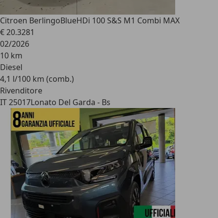
Citroen Berlingo
BlueHDi 100 S&S M1 Combi MAX
€ 20.328
1
02/2026
10 km
Diesel
4,1 l/100 km (comb.)
Rivenditore
IT 25017
Lonato Del Garda - Bs