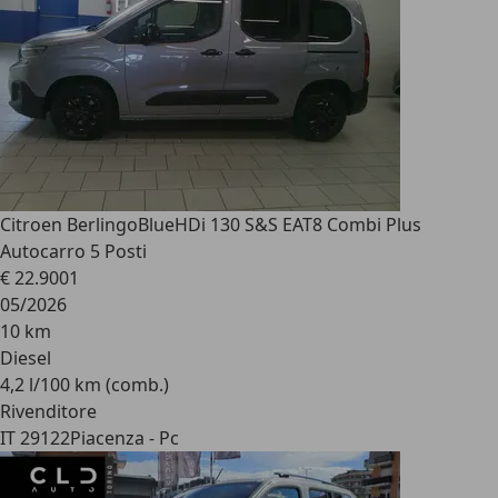
Citroen Berlingo
BlueHDi 130 S&S EAT8 Combi Plus
Autocarro 5 Posti
€ 22.900
1
05/2026
10 km
Diesel
4,2 l/100 km (comb.)
Rivenditore
IT 29122
Piacenza - Pc