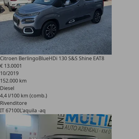
Citroen Berlingo
BlueHDi 130 S&S Shine EAT8
€ 13.000
1
10/2019
152.000 km
Diesel
4,4 l/100 km (comb.)
Rivenditore
IT 67100
L'aquila -aq