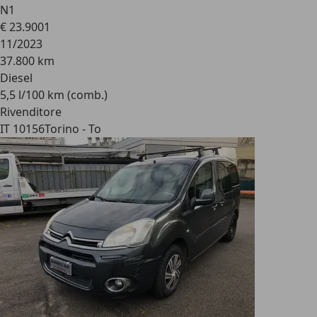
N1
€ 23.900
1
11/2023
37.800 km
Diesel
5,5 l/100 km (comb.)
Rivenditore
IT 10156
Torino - To