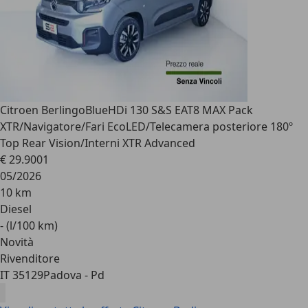
Citroen Berlingo
BlueHDi 130 S&S EAT8 MAX Pack
XTR/Navigatore/Fari EcoLED/Telecamera posteriore 180º
Top Rear Vision/Interni XTR Advanced
€ 29.900
1
05/2026
10 km
Diesel
- (l/100 km)
Novità
Rivenditore
IT 35129
Padova - Pd