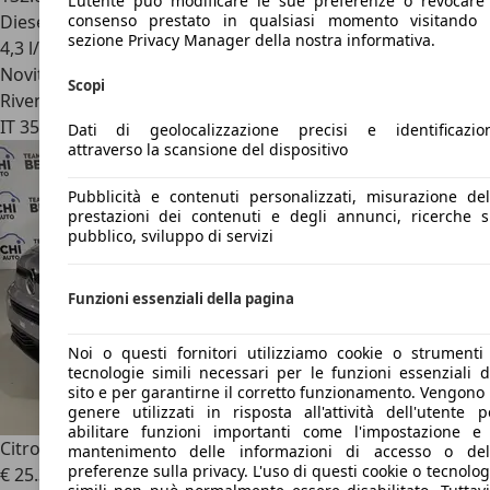
L’utente può modificare le sue preferenze o revocare 
Diesel
consenso prestato in qualsiasi momento visitando 
sezione Privacy Manager della nostra informativa.
4,3 l/100 km (comb.)
Novità
Scopi
Rivenditore
IT 35129
Padova - Pd
Dati di geolocalizzazione precisi e identificazio
attraverso la scansione del dispositivo
Pubblicità e contenuti personalizzati, misurazione del
prestazioni dei contenuti e degli annunci, ricerche s
pubblico, sviluppo di servizi
Funzioni essenziali della pagina
Noi o questi fornitori utilizziamo cookie o strumenti
tecnologie simili necessari per le funzioni essenziali d
sito e per garantirne il corretto funzionamento. Vengono 
genere utilizzati in risposta all'attività dell'utente p
abilitare funzioni importanti come l'impostazione e 
Citroen Berlingo
BlueHDi 100 S&S M1 Combi MAX
mantenimento delle informazioni di accesso o del
preferenze sulla privacy. L'uso di questi cookie o tecnolog
€ 25.300
1