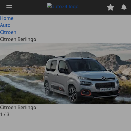
Passa
al
contenuto
Home
principale
Auto
Citroen
Citroen Berlingo
Citroen Berlingo
1
/
3