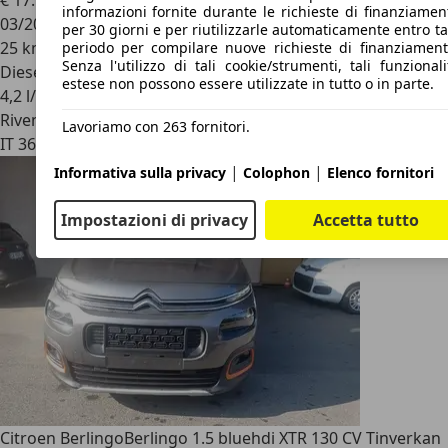
€ 17.980
informazioni fornite durante le richieste di finanziamen
03/2026
per 30 giorni e per riutilizzarle automaticamente entro ta
25 km
periodo per compilare nuove richieste di finanziament
Senza l'utilizzo di tali cookie/strumenti, tali funzionali
Diesel
estese non possono essere utilizzate in tutto o in parte.
4,2 l/100 km (comb.)
Rivenditore
Lavoriamo con 263 fornitori.
IT 36045
Alonte -vicenza - Vi
|
|
Informativa sulla privacy
Colophon
Elenco fornitori
Impostazioni di privacy
Accetta tutto
Citroen Berlingo
Berlingo 1.5 bluehdi XTR 130 CV Tinverkan