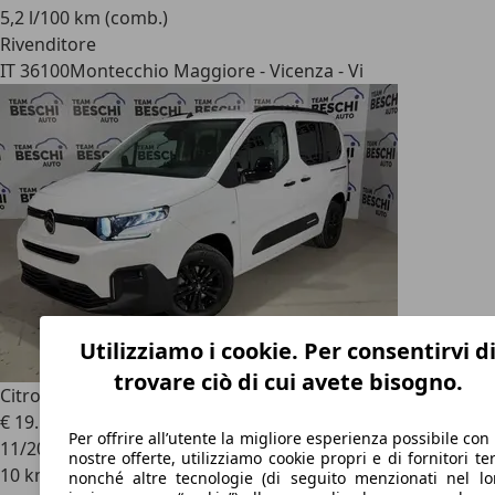
5,2 l/100 km (comb.)
Rivenditore
IT 36100
Montecchio Maggiore - Vicenza - Vi
Utilizziamo i cookie. Per consentirvi d
trovare ciò di cui avete bisogno.
Citroen Berlingo
BlueHDi 100 S&S M1 Combi MAX
€ 19.509
1
Per offrire all’utente la migliore esperienza possibile con 
11/2025
nostre offerte, utilizziamo cookie propri e di fornitori ter
10 km
nonché altre tecnologie (di seguito menzionati nel lo