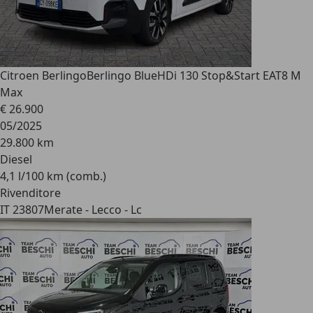
Citroen Berlingo
Berlingo BlueHDi 130 Stop&Start EAT8 M
Max
€ 26.900
05/2025
29.800 km
Diesel
4,1 l/100 km (comb.)
Rivenditore
IT 23807
Merate - Lecco - Lc