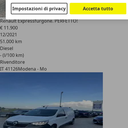
Impostazioni di privacy
Accetta tutto
Renault Express
furgone. PERFETTO!
€ 11.900
12/2021
51.000 km
Diesel
- (l/100 km)
Rivenditore
IT 41126
Modena - Mo