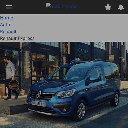
Passa
al
contenuto
Home
principale
Auto
Renault
Renault Express