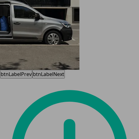
btnLabelPrev
btnLabelNext