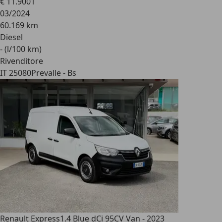
€ 11.900
1
03/2024
60.169 km
Diesel
- (l/100 km)
Rivenditore
IT 25080
Prevalle - Bs
Renault Express
1.4 Blue dCi 95CV Van - 2023