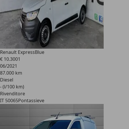
Renault Express
Blue
€ 10.300
1
06/2021
87.000 km
Diesel
- (l/100 km)
Rivenditore
IT 50065
Pontassieve