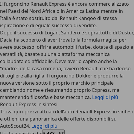
Il furgoncino Renault Express è ancora commercializzato
nei Paesi del Nord Africa o in America Latina mentre in
Italia è stato sostituito dal Renault Kangoo di stessa
ispirazione e di eguale successo di vendite.
Dopo il successo di Logan, Sandero e soprattutto di Duster,
Dacia ha scoperto di aver trovato la formula magica per
avere successo
: offrire automobili furbe, dotate di spazio e
versatilità, basate su una piattaforma meccanica
collaudata ed affidabile. Deve averlo capito anche la
“madre” della casa romena, ovvero Renault, che ha deciso
di togliere alla figlia il furgoncino Dokker e produrre la
nuova versione sotto il proprio marchio principale
cambiando nome e riesumando proprio Express, ma
mantenendo filosofia e base meccanica.
Leggi di più
Renault Express in sintesi
Trova qui i prezzi attuali dell’auto Renault Express in sintesi
e ottieni una panoramica delle offerte disponibili su
AutoScout24.
Leggi di più
Usato a partire da
:
3.483,- €*