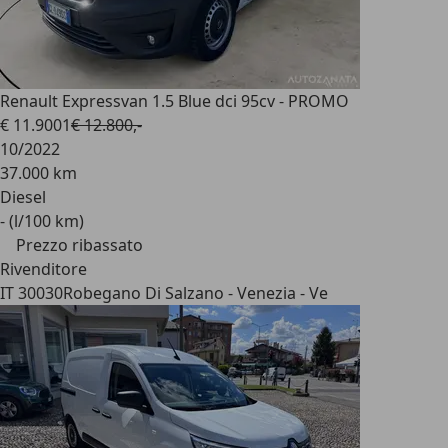
Renault Express
van 1.5 Blue dci 95cv - PROMO
€ 11.900
1
€ 12.800,-
10/2022
37.000 km
Diesel
- (l/100 km)
Prezzo ribassato
Rivenditore
IT 30030
Robegano Di Salzano - Venezia - Ve