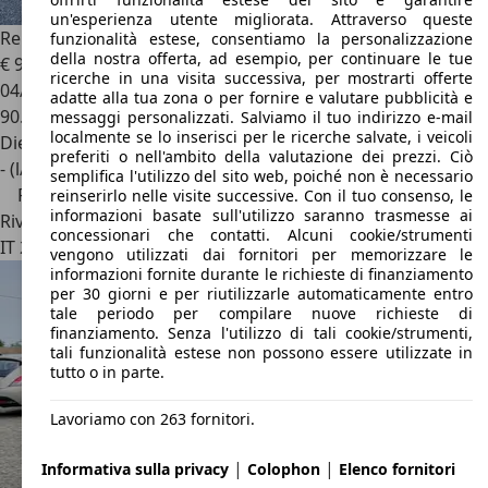
un'esperienza utente migliorata. Attraverso queste
Renault Express
VAN 1.5 blue dci 75 cv
funzionalità estese, consentiamo la personalizzazione
della nostra offerta, ad esempio, per continuare le tue
€ 9.900
€ 10.900,-
ricerche in una visita successiva, per mostrarti offerte
04/2022
adatte alla tua zona o per fornire e valutare pubblicità e
90.535 km
messaggi personalizzati. Salviamo il tuo indirizzo e-mail
localmente se lo inserisci per le ricerche salvate, i veicoli
Diesel
preferiti o nell'ambito della valutazione dei prezzi. Ciò
- (l/100 km)
semplifica l'utilizzo del sito web, poiché non è necessario
Prezzo ribassato
reinserirlo nelle visite successive. Con il tuo consenso, le
informazioni basate sull'utilizzo saranno trasmesse ai
Rivenditore
concessionari che contatti. Alcuni cookie/strumenti
IT 25031
Capriolo - Brescia - Bs
vengono utilizzati dai fornitori per memorizzare le
informazioni fornite durante le richieste di finanziamento
per 30 giorni e per riutilizzarle automaticamente entro
tale periodo per compilare nuove richieste di
finanziamento. Senza l'utilizzo di tali cookie/strumenti,
tali funzionalità estese non possono essere utilizzate in
tutto o in parte.
Lavoriamo con 263 fornitori.
|
|
Informativa sulla privacy
Colophon
Elenco fornitori