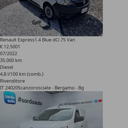
Renault Express
1.4 Blue dCi 75 Van
€ 12.500
1
07/2022
35.000 km
Diesel
4,8 l/100 km (comb.)
Rivenditore
IT 24020
Scanzorosciate - Bergamo - Bg