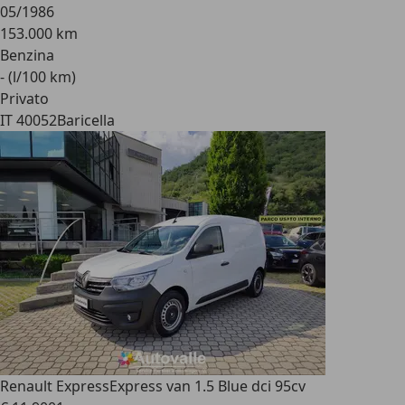
05/1986
153.000 km
Benzina
- (l/100 km)
Privato
IT 40052
Baricella
Renault Express
Express van 1.5 Blue dci 95cv