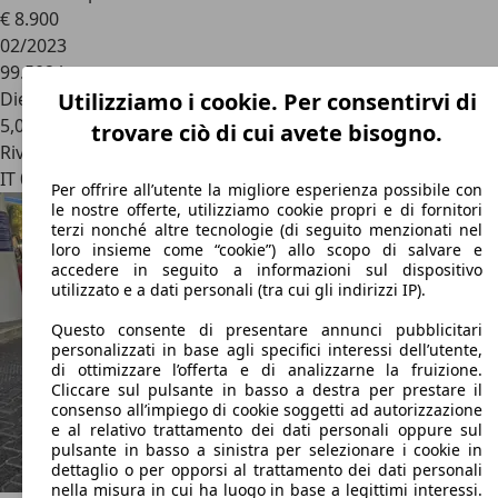
€ 8.900
02/2023
99.502 km
Diesel
Utilizziamo i cookie. Per consentirvi di
5,0 l/100 km (comb.)
trovare ciò di cui avete bisogno.
Rivenditore
IT 00156
Roma - Rm
Per offrire all’utente la migliore esperienza possibile con
le nostre offerte, utilizziamo cookie propri e di fornitori
terzi nonché altre tecnologie (di seguito menzionati nel
loro insieme come “cookie”) allo scopo di salvare e
accedere in seguito a informazioni sul dispositivo
utilizzato e a dati personali (tra cui gli indirizzi IP).
Questo consente di presentare annunci pubblicitari
personalizzati in base agli specifici interessi dell’utente,
di ottimizzare l’offerta e di analizzarne la fruizione.
Cliccare sul pulsante in basso a destra per prestare il
consenso all’impiego di cookie soggetti ad autorizzazione
e al relativo trattamento dei dati personali oppure sul
pulsante in basso a sinistra per selezionare i cookie in
dettaglio o per opporsi al trattamento dei dati personali
nella misura in cui ha luogo in base a legittimi interessi.