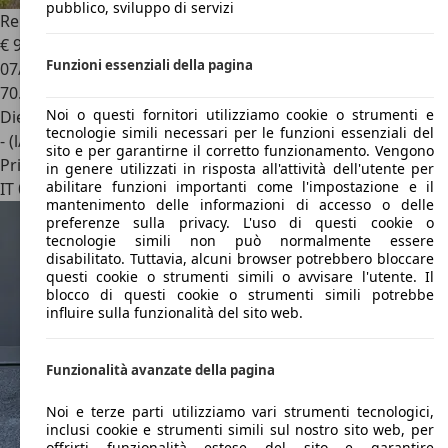
pubblico, sviluppo di servizi
Renault Express
renault express van 1.5dci 95cv
€ 9.500
Funzioni essenziali della pagina
07/2021
70.000 km
Noi o questi fornitori utilizziamo cookie o strumenti e
Diesel
tecnologie simili necessari per le funzioni essenziali del
- (l/100 km)
sito e per garantirne il corretto funzionamento. Vengono
Privato
in genere utilizzati in risposta all'attività dell'utente per
abilitare funzioni importanti come l'impostazione e il
IT 00125
Roma
mantenimento delle informazioni di accesso o delle
preferenze sulla privacy. L'uso di questi cookie o
tecnologie simili non può normalmente essere
disabilitato. Tuttavia, alcuni browser potrebbero bloccare
questi cookie o strumenti simili o avvisare l'utente. Il
blocco di questi cookie o strumenti simili potrebbe
influire sulla funzionalità del sito web.
Funzionalità avanzate della pagina
Noi e terze parti utilizziamo vari strumenti tecnologici,
inclusi cookie e strumenti simili sul nostro sito web, per
offrirti funzionalità estese del sito e garantire