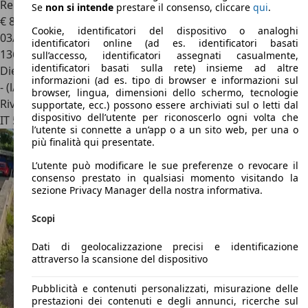
Renault Express
Se
non si intende
prestare il consenso, cliccare
qui
.
€ 8.900
Cookie, identificatori del dispositivo o analoghi
03/2022
identificatori online (ad es. identificatori basati
136.550 km
sull’accesso, identificatori assegnati casualmente,
identificatori basati sulla rete) insieme ad altre
Diesel
informazioni (ad es. tipo di browser e informazioni sul
- (l/100 km)
browser, lingua, dimensioni dello schermo, tecnologie
Rivenditore
supportate, ecc.) possono essere archiviati sul o letti dal
dispositivo dell’utente per riconoscerlo ogni volta che
IT 56121
Pisa
l’utente si connette a un’app o a un sito web, per una o
più finalità qui presentate.
L’utente può modificare le sue preferenze o revocare il
consenso prestato in qualsiasi momento visitando la
sezione Privacy Manager della nostra informativa.
Scopi
Dati di geolocalizzazione precisi e identificazione
attraverso la scansione del dispositivo
Pubblicità e contenuti personalizzati, misurazione delle
prestazioni dei contenuti e degli annunci, ricerche sul