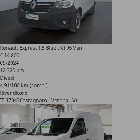
Renault Express
1.5 Blue dCi 95 Van
€ 14.800
1
05/2024
12.320 km
Diesel
4,9 l/100 km (comb.)
Rivenditore
IT 37043
Castagnaro - Verona - Vr