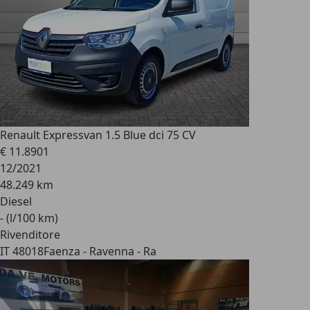
Renault Express
van 1.5 Blue dci 75 CV
€ 11.890
1
12/2021
48.249 km
Diesel
- (l/100 km)
Rivenditore
IT 48018
Faenza - Ravenna - Ra