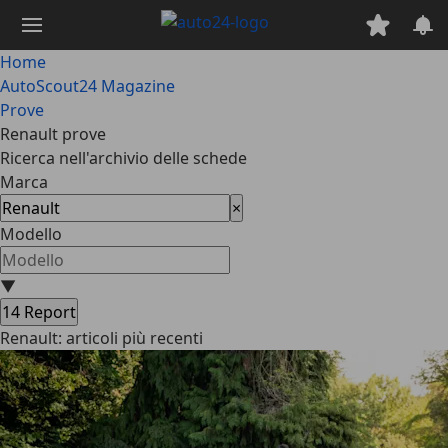
Passa
al
contenuto
Home
principale
AutoScout24 Magazine
Prove
Renault prove
Ricerca nell'archivio delle schede
Marca
×
Modello
▼
14
Report
Renault: articoli più recenti