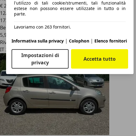
l'utilizzo di tali cookie/strumenti, tali funzionalità
€ 2.500
estese non possono essere utilizzate in tutto o in
12/2005
parte.
173.550 km
Lavoriamo con 263 fornitori.
Benzina
5,9 l/100 km (comb.)
|
|
Informativa sulla privacy
Colophon
Elenco fornitori
Rivenditore
IT 28078
Impostazioni di
Accetta tutto
privacy