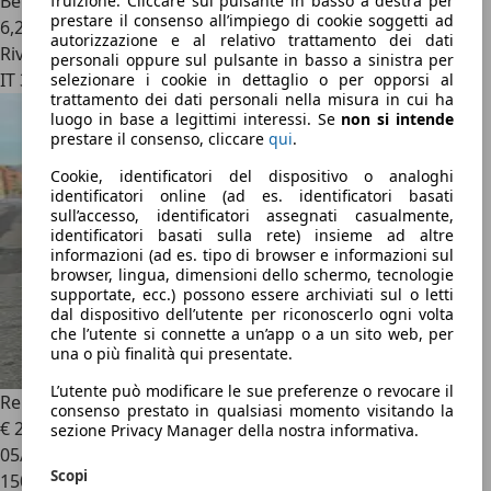
Benzina
fruizione. Cliccare sul pulsante in basso a destra per
prestare il consenso all’impiego di cookie soggetti ad
6,2 l/100 km (comb.)
autorizzazione e al relativo trattamento dei dati
Rivenditore
personali oppure sul pulsante in basso a sinistra per
IT 31020
selezionare i cookie in dettaglio o per opporsi al
trattamento dei dati personali nella misura in cui ha
luogo in base a legittimi interessi. Se
non si intende
prestare il consenso, cliccare
qui
.
Cookie, identificatori del dispositivo o analoghi
identificatori online (ad es. identificatori basati
sull’accesso, identificatori assegnati casualmente,
identificatori basati sulla rete) insieme ad altre
informazioni (ad es. tipo di browser e informazioni sul
browser, lingua, dimensioni dello schermo, tecnologie
supportate, ecc.) possono essere archiviati sul o letti
dal dispositivo dell’utente per riconoscerlo ogni volta
che l’utente si connette a un’app o a un sito web, per
una o più finalità qui presentate.
L’utente può modificare le sue preferenze o revocare il
Renault Megane
1.6 16V Gr.tour
consenso prestato in qualsiasi momento visitando la
€ 2.400
sezione Privacy Manager della nostra informativa.
05/2005
Scopi
150.000 km