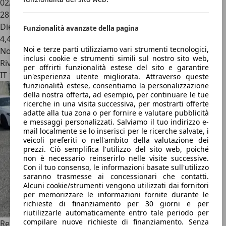
02/2010
281.000 km
Diesel
Funzionalità avanzate della pagina
4,4 l/100 km (comb.)
Noi e terze parti utilizziamo vari strumenti tecnologici,
Novità
inclusi cookie e strumenti simili sul nostro sito web,
Rivenditore
per offrirti funzionalità estese del sito e garantire
IT 10126
un'esperienza utente migliorata. Attraverso queste
funzionalità estese, consentiamo la personalizzazione
della nostra offerta, ad esempio, per continuare le tue
ricerche in una visita successiva, per mostrarti offerte
adatte alla tua zona o per fornire e valutare pubblicità
e messaggi personalizzati. Salviamo il tuo indirizzo e-
mail localmente se lo inserisci per le ricerche salvate, i
veicoli preferiti o nell'ambito della valutazione dei
prezzi. Ciò semplifica l'utilizzo del sito web, poiché
non è necessario reinserirlo nelle visite successive.
Con il tuo consenso, le informazioni basate sull'utilizzo
saranno trasmesse ai concessionari che contatti.
Alcuni cookie/strumenti vengono utilizzati dai fornitori
per memorizzare le informazioni fornite durante le
richieste di finanziamento per 30 giorni e per
riutilizzarle automaticamente entro tale periodo per
compilare nuove richieste di finanziamento. Senza
Renault Clio
Clio III 2005 5p 1.2 16v Dynamique