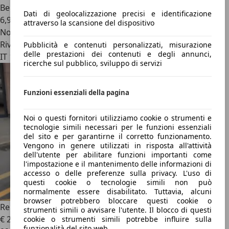
Benzina
Dati di geolocalizzazione precisi e identificazione
6,9 l/100 km (comb.)
attraverso la scansione del dispositivo
Novità
Rivenditore
Pubblicità e contenuti personalizzati, misurazione
delle prestazioni dei contenuti e degli annunci,
IT 10126
ricerche sul pubblico, sviluppo di servizi
Funzioni essenziali della pagina
Noi o questi fornitori utilizziamo cookie o strumenti e
tecnologie simili necessari per le funzioni essenziali
del sito e per garantirne il corretto funzionamento.
Vengono in genere utilizzati in risposta all'attività
dell'utente per abilitare funzioni importanti come
l'impostazione e il mantenimento delle informazioni di
accesso o delle preferenze sulla privacy. L'uso di
questi cookie o tecnologie simili non può
normalmente essere disabilitato. Tuttavia, alcuni
browser potrebbero bloccare questi cookie o
Renault Megane
1.5 dCi 110CV Luxe
strumenti simili o avvisare l'utente. Il blocco di questi
€ 2.400
cookie o strumenti simili potrebbe influire sulla
funzionalità del sito web.