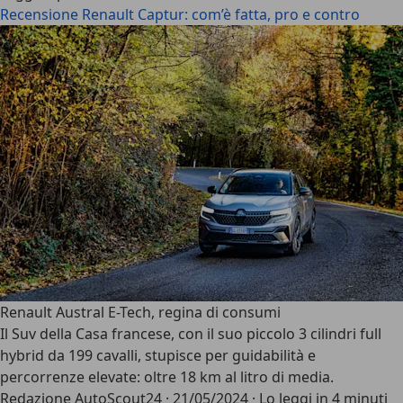
Recensione Renault Captur: com’è fatta, pro e contro
Renault Austral E-Tech, regina di consumi
Il Suv della Casa francese, con il suo piccolo 3 cilindri full
hybrid da 199 cavalli, stupisce per guidabilità e
percorrenze elevate: oltre 18 km al litro di media.
Redazione AutoScout24
·
21/05/2024
·
Lo leggi in 4 minuti