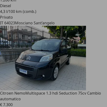
1.200 km
Diesel
4,3 l/100 km (comb.)
Privato
IT 64023
Mosciano Sant’angelo
Citroen Nemo
Multispace 1.3 hdi Seduction 75cv Cambio
automatico
€ 7.300