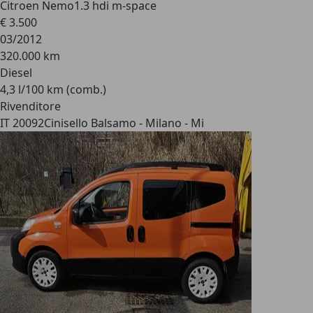
Citroen Nemo
1.3 hdi m-space
€ 3.500
03/2012
320.000 km
Diesel
4,3 l/100 km (comb.)
Rivenditore
IT 20092
Cinisello Balsamo - Milano - Mi