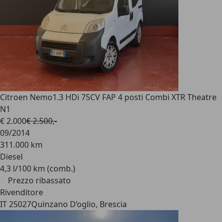
Citroen Nemo
1.3 HDi 75CV FAP 4 posti Combi XTR Theatre
N1
€ 2.000
€ 2.500,-
09/2014
311.000 km
Diesel
4,3 l/100 km (comb.)
Prezzo ribassato
Rivenditore
IT 25027
Quinzano D’oglio, Brescia