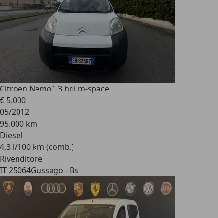
Citroen Nemo
1.3 hdi m-space
€ 5.000
05/2012
95.000 km
Diesel
4,3 l/100 km (comb.)
Rivenditore
IT 25064
Gussago - Bs