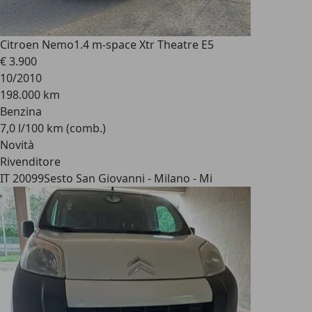
Citroen Nemo
1.4 m-space Xtr Theatre E5
€ 3.900
10/2010
198.000 km
Benzina
7,0 l/100 km (comb.)
Novità
Rivenditore
IT 20099
Sesto San Giovanni - Milano - Mi