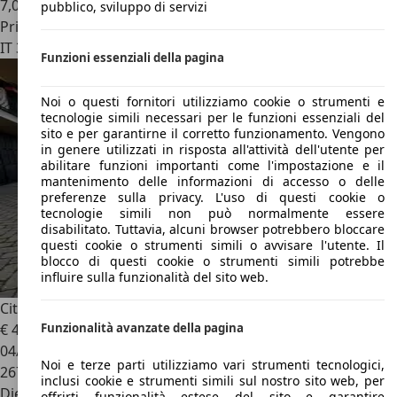
7,0 l/100 km (comb.)
pubblico, sviluppo di servizi
Privato
IT 39100
Bolzano
Funzioni essenziali della pagina
Noi o questi fornitori utilizziamo cookie o strumenti e
tecnologie simili necessari per le funzioni essenziali del
sito e per garantirne il corretto funzionamento. Vengono
in genere utilizzati in risposta all'attività dell'utente per
abilitare funzioni importanti come l'impostazione e il
mantenimento delle informazioni di accesso o delle
preferenze sulla privacy. L'uso di questi cookie o
tecnologie simili non può normalmente essere
disabilitato. Tuttavia, alcuni browser potrebbero bloccare
questi cookie o strumenti simili o avvisare l'utente. Il
blocco di questi cookie o strumenti simili potrebbe
influire sulla funzionalità del sito web.
Citroen Nemo
1.3 hdi Silver Selection
€ 4.200
Funzionalità avanzate della pagina
04/2016
Noi e terze parti utilizziamo vari strumenti tecnologici,
267.000 km
inclusi cookie e strumenti simili sul nostro sito web, per
Diesel
offrirti funzionalità estese del sito e garantire