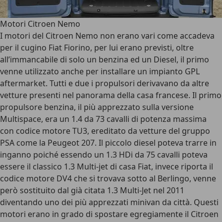
Motori Citroen Nemo
I motori del Citroen Nemo non erano vari come accadeva
per il cugino Fiat Fiorino, per lui erano previsti, oltre
all’immancabile di solo un benzina ed un Diesel, il primo
venne utilizzato anche per installare un impianto GPL
aftermarket. Tutti e due i propulsori derivavano da altre
vetture presenti nel panorama della casa francese. Il primo
propulsore benzina, il più apprezzato sulla versione
Multispace, era un 1.4 da 73 cavalli di potenza massima
con codice motore TU3, ereditato da vetture del gruppo
PSA come la Peugeot 207. Il piccolo diesel poteva trarre in
inganno poiché essendo un 1.3 HDi da 75 cavalli poteva
essere il classico 1.3 Multi-jet di casa Fiat, invece riporta il
codice motore DV4 che si trovava sotto al Berlingo, venne
però sostituito dal già citata 1.3 Multi-Jet nel 2011
diventando uno dei più apprezzati minivan da città. Questi
motori erano in grado di spostare egregiamente il Citroen