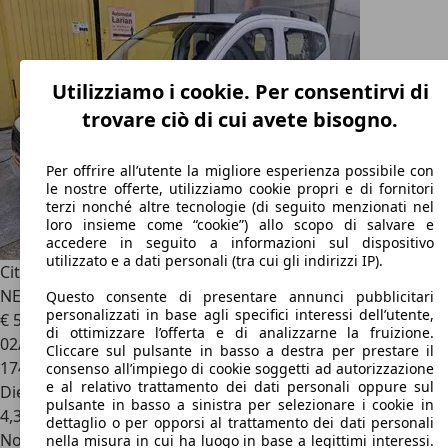
Utilizziamo i cookie. Per consentirvi di
trovare ciò di cui avete bisogno.
Per offrire all’utente la migliore esperienza possibile con
le nostre offerte, utilizziamo cookie propri e di fornitori
terzi nonché altre tecnologie (di seguito menzionati nel
loro insieme come “cookie”) allo scopo di salvare e
accedere in seguito a informazioni sul dispositivo
utilizzato e a dati personali (tra cui gli indirizzi IP).
Citroen Nemo
Multispace 1.3 HDi 75CV S&S Silver Selection
NEOPA
Questo consente di presentare annunci pubblicitari
personalizzati in base agli specifici interessi dell’utente,
€ 5.950
di ottimizzare l’offerta e di analizzarne la fruizione.
02/2013
Cliccare sul pulsante in basso a destra per prestare il
174.404 km
consenso all’impiego di cookie soggetti ad autorizzazione
e al relativo trattamento dei dati personali oppure sul
Diesel
pulsante in basso a sinistra per selezionare i cookie in
4,3 l/100 km (comb.)
dettaglio o per opporsi al trattamento dei dati personali
Novità
nella misura in cui ha luogo in base a legittimi interessi.