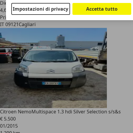
Diesel
Impostazioni di privacy
Accetta tutto
4,6 l/100 km (comb.)
Privato
IT 09121
Cagliari
Citroen Nemo
Multispace 1.3 hdi Silver Selection s/s&s
€ 5.500
01/2015