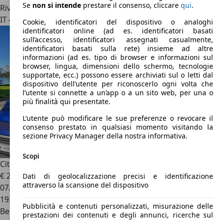
Se
non si intende
prestare il consenso, cliccare
qui
.
Rivenditore
IT 46047
Porto Mantovano - Mantova - Mn
Cookie, identificatori del dispositivo o analoghi
identificatori online (ad es. identificatori basati
sull’accesso, identificatori assegnati casualmente,
identificatori basati sulla rete) insieme ad altre
informazioni (ad es. tipo di browser e informazioni sul
browser, lingua, dimensioni dello schermo, tecnologie
supportate, ecc.) possono essere archiviati sul o letti dal
dispositivo dell’utente per riconoscerlo ogni volta che
l’utente si connette a un’app o a un sito web, per una o
più finalità qui presentate.
L’utente può modificare le sue preferenze o revocare il
consenso prestato in qualsiasi momento visitando la
sezione Privacy Manager della nostra informativa.
Scopi
Citroen Nemo
Nemo 1.4 m-space 75cv
€ 2.950
Dati di geolocalizzazione precisi e identificazione
attraverso la scansione del dispositivo
07/2009
192.000 km
Pubblicità e contenuti personalizzati, misurazione delle
Benzina
prestazioni dei contenuti e degli annunci, ricerche sul