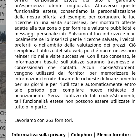
un'esperienza utente migliorata. Attraverso queste
4,3 l/100 km (comb.)
funzionalità estese, consentiamo la personalizzazione
Privato
della nostra offerta, ad esempio, per continuare le tue
IT 12030
Envie
ricerche in una visita successiva, per mostrarti offerte
adatte alla tua zona o per fornire e valutare pubblicità e
messaggi personalizzati. Salviamo il tuo indirizzo e-mail
localmente se lo inserisci per le ricerche salvate, i veicoli
preferiti o nell'ambito della valutazione dei prezzi. Ciò
semplifica l'utilizzo del sito web, poiché non è necessario
reinserirlo nelle visite successive. Con il tuo consenso, le
informazioni basate sull'utilizzo saranno trasmesse ai
concessionari che contatti. Alcuni cookie/strumenti
vengono utilizzati dai fornitori per memorizzare le
informazioni fornite durante le richieste di finanziamento
per 30 giorni e per riutilizzarle automaticamente entro
tale periodo per compilare nuove richieste di
finanziamento. Senza l'utilizzo di tali cookie/strumenti,
tali funzionalità estese non possono essere utilizzate in
tutto o in parte.
Citroen Nemo
Nemo 1.4 hdi m-space 70cv
Lavoriamo con 263 fornitori.
€ 3.700
09/2009
|
|
Informativa sulla privacy
Colophon
Elenco fornitori
250.000 km