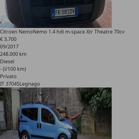
Citroen Nemo
Nemo 1.4 hdi m-space Xtr Theatre 70cv
€ 3.700
09/2017
248.000 km
Diesel
- (l/100 km)
Privato
IT 37045
Legnago