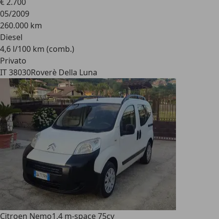
€ 2.700
05/2009
260.000 km
Diesel
4,6 l/100 km (comb.)
Privato
IT 38030
Roverè Della Luna
Citroen Nemo
1.4 m-space 75cv