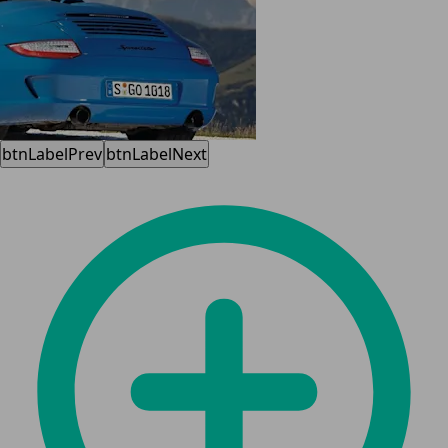
btnLabelPrev
btnLabelNext