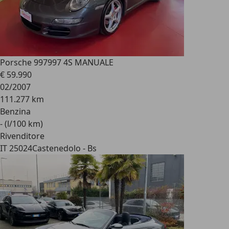
Porsche 997
997 4S MANUALE
€ 59.990
02/2007
111.277 km
Benzina
- (l/100 km)
Rivenditore
IT 25024
Castenedolo - Bs