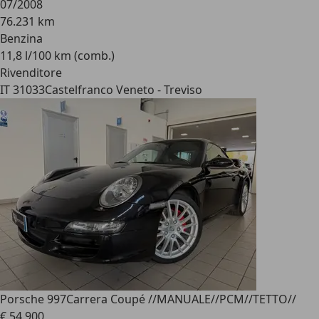
07/2008
76.231 km
Benzina
11,8 l/100 km (comb.)
Rivenditore
IT 31033
Castelfranco Veneto - Treviso
Porsche 997
Carrera Coupé //MANUALE//PCM//TETTO//
€ 54.900