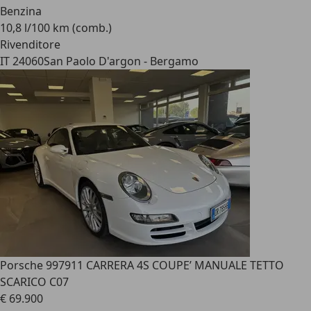
Benzina
10,8 l/100 km (comb.)
Rivenditore
IT 24060
San Paolo D'argon - Bergamo
Porsche 997
911 CARRERA 4S COUPE’ MANUALE TETTO
SCARICO C07
€ 69.900