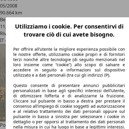
05/2008
90.664 km
Benzina
Utilizziamo i cookie. Per consentirvi di
11,3 l/100 km (comb.)
Rivenditore
trovare ciò di cui avete bisogno.
IT 43126
Parma - Pr
Per offrire all’utente la migliore esperienza possibile con
le nostre offerte, utilizziamo cookie propri e di fornitori
terzi nonché altre tecnologie (di seguito menzionati nel
loro insieme come “cookie”) allo scopo di salvare e
accedere in seguito a informazioni sul dispositivo
utilizzato e a dati personali (tra cui gli indirizzi IP).
Questo consente di presentare annunci pubblicitari
personalizzati in base agli specifici interessi dell’utente,
di ottimizzare l’offerta e di analizzarne la fruizione.
Cliccare sul pulsante in basso a destra per prestare il
consenso all’impiego di cookie soggetti ad autorizzazione
e al relativo trattamento dei dati personali oppure sul
pulsante in basso a sinistra per selezionare i cookie in
dettaglio o per opporsi al trattamento dei dati personali
Porsche 997
4S tagliandi Porsche splendida
nella misura in cui ha luogo in base a legittimi interessi.