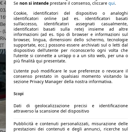
€ 48.997
Se
non si intende
prestare il consenso, cliccare
qui
.
03/2007
Cookie, identificatori del dispositivo o analoghi
169.900 km
identificatori online (ad es. identificatori basati
Benzina
sull’accesso, identificatori assegnati casualmente,
identificatori basati sulla rete) insieme ad altre
- (l/100 km)
informazioni (ad es. tipo di browser e informazioni sul
Rivenditore
browser, lingua, dimensioni dello schermo, tecnologie
IT 10020
Pecetto Torinese - Torino - To
supportate, ecc.) possono essere archiviati sul o letti dal
dispositivo dell’utente per riconoscerlo ogni volta che
l’utente si connette a un’app o a un sito web, per una o
più finalità qui presentate.
L’utente può modificare le sue preferenze o revocare il
consenso prestato in qualsiasi momento visitando la
sezione Privacy Manager della nostra informativa.
Scopi
Dati di geolocalizzazione precisi e identificazione
attraverso la scansione del dispositivo
Pubblicità e contenuti personalizzati, misurazione delle
prestazioni dei contenuti e degli annunci, ricerche sul