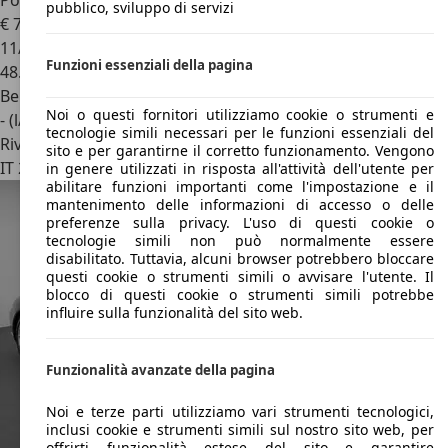
Porsche 997
911 3.8 CARRERA 4S CABRIOLET MANUALE
pubblico, sviluppo di servizi
€ 79.500
11/2005
Funzioni essenziali della pagina
48.602 km
Benzina
Noi o questi fornitori utilizziamo cookie o strumenti e
- (l/100 km)
tecnologie simili necessari per le funzioni essenziali del
Rivenditore
sito e per garantirne il corretto funzionamento. Vengono
IT 24040
Arcene - Bergamo - Bg
in genere utilizzati in risposta all'attività dell'utente per
abilitare funzioni importanti come l'impostazione e il
mantenimento delle informazioni di accesso o delle
preferenze sulla privacy. L'uso di questi cookie o
tecnologie simili non può normalmente essere
disabilitato. Tuttavia, alcuni browser potrebbero bloccare
questi cookie o strumenti simili o avvisare l'utente. Il
blocco di questi cookie o strumenti simili potrebbe
influire sulla funzionalità del sito web.
Funzionalità avanzate della pagina
Noi e terze parti utilizziamo vari strumenti tecnologici,
inclusi cookie e strumenti simili sul nostro sito web, per
offrirti funzionalità estese del sito e garantire