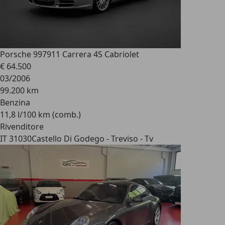
Porsche 997
911 Carrera 4S Cabriolet
€ 64.500
03/2006
99.200 km
Benzina
11,8 l/100 km (comb.)
Rivenditore
IT 31030
Castello Di Godego - Treviso - Tv