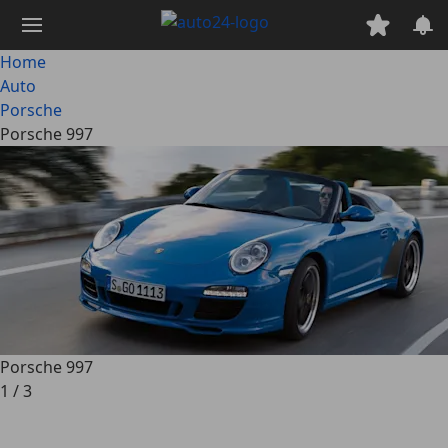
Passa
al
contenuto
Home
principale
Auto
Porsche
Porsche 997
Porsche 997
1
/
3