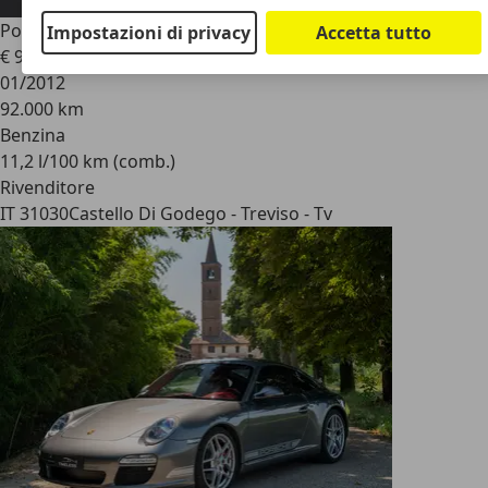
Porsche 997
911 Carrera 4 GTS Cabriolet pdk
Impostazioni di privacy
Accetta tutto
€ 91.500
01/2012
92.000 km
Benzina
11,2 l/100 km (comb.)
Rivenditore
IT 31030
Castello Di Godego - Treviso - Tv