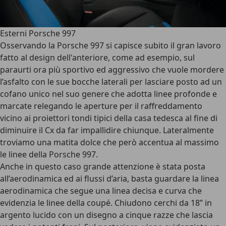
Esterni Porsche 997
Osservando la Porsche 997 si capisce subito il gran lavoro
fatto al design dell'anteriore, come ad esempio, sul
paraurti ora più sportivo ed aggressivo che vuole mordere
l’asfalto con le sue bocche laterali per lasciare posto ad un
cofano unico nel suo genere che
adotta linee profonde e
marcate
relegando le aperture per il raffreddamento
vicino ai proiettori tondi tipici della casa tedesca al fine di
diminuire il Cx da far impallidire chiunque. Lateralmente
troviamo una matita dolce che però accentua al massimo
le linee della Porsche 997.
Anche in questo caso grande attenzione è stata posta
all’aerodinamica ed ai flussi d’aria, basta guardare la linea
aerodinamica che segue una linea decisa e curva che
evidenzia le linee della coupé. Chiudono cerchi da 18” in
argento lucido con un disegno a cinque razze che lascia