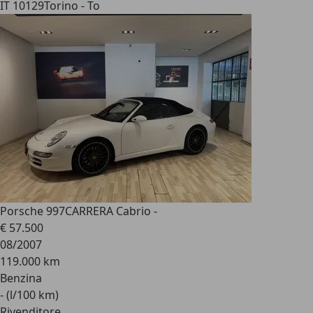
IT 10129
Torino - To
Porsche 997
CARRERA Cabrio -
€ 57.500
08/2007
119.000 km
Benzina
- (l/100 km)
Rivenditore