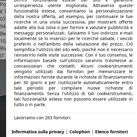
Porsche 997
911 Carrera S Cabriolet pdk
un'esperienza utente migliorata. Attraverso queste
funzionalità estese, consentiamo la personalizzazione
€ 73.000
della nostra offerta, ad esempio, per continuare le tue
07/2010
ricerche in una visita successiva, per mostrarti offerte
94.000 km
adatte alla tua zona o per fornire e valutare pubblicità e
messaggi personalizzati. Salviamo il tuo indirizzo e-mail
Benzina
localmente se lo inserisci per le ricerche salvate, i veicoli
10,8 l/100 km (comb.)
preferiti o nell'ambito della valutazione dei prezzi. Ciò
Rivenditore
semplifica l'utilizzo del sito web, poiché non è necessario
reinserirlo nelle visite successive. Con il tuo consenso, le
IT 31030
Castello Di Godego - Treviso - Tv
informazioni basate sull'utilizzo saranno trasmesse ai
concessionari che contatti. Alcuni cookie/strumenti
vengono utilizzati dai fornitori per memorizzare le
informazioni fornite durante le richieste di finanziamento
per 30 giorni e per riutilizzarle automaticamente entro
tale periodo per compilare nuove richieste di
finanziamento. Senza l'utilizzo di tali cookie/strumenti,
tali funzionalità estese non possono essere utilizzate in
tutto o in parte.
Lavoriamo con 263 fornitori.
|
|
Informativa sulla privacy
Colophon
Elenco fornitori