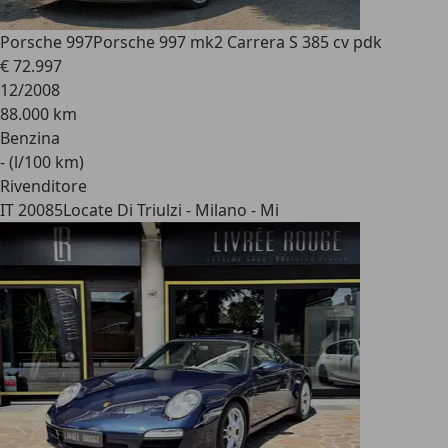
Porsche 997
Porsche 997 mk2 Carrera S 385 cv pdk
€ 72.997
12/2008
88.000 km
Benzina
- (l/100 km)
Rivenditore
IT 20085
Locate Di Triulzi - Milano - Mi