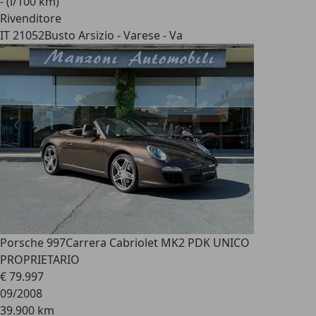
- (l/100 km)
Rivenditore
IT 21052
Busto Arsizio - Varese - Va
Porsche 997
Carrera Cabriolet MK2 PDK UNICO
PROPRIETARIO
€ 79.997
09/2008
39.900 km