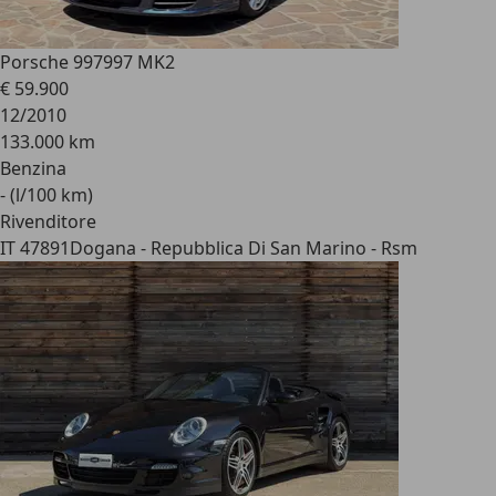
Porsche 997
997 MK2
€ 59.900
12/2010
133.000 km
Benzina
- (l/100 km)
Rivenditore
IT 47891
Dogana - Repubblica Di San Marino - Rsm