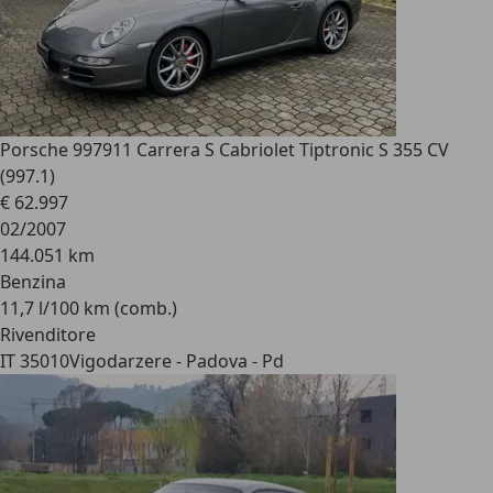
Porsche 997
911 Carrera S Cabriolet Tiptronic S 355 CV
(997.1)
€ 62.997
02/2007
144.051 km
Benzina
11,7 l/100 km (comb.)
Rivenditore
IT 35010
Vigodarzere - Padova - Pd