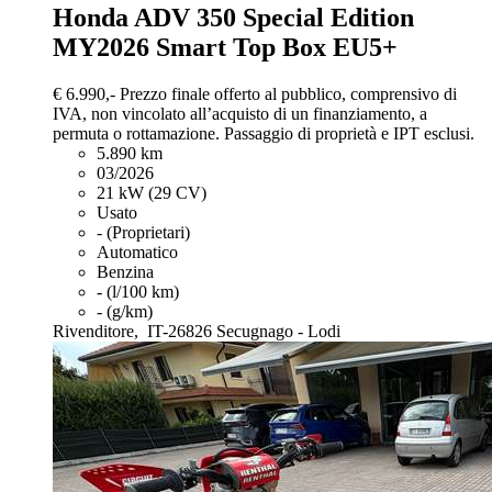
Honda ADV 350
Special Edition
MY2026 Smart Top Box EU5+
€ 6.990,-
Prezzo finale offerto al pubblico, comprensivo di
IVA, non vincolato all’acquisto di un finanziamento, a
permuta o rottamazione. Passaggio di proprietà e IPT esclusi.
5.890 km
03/2026
21 kW (29 CV)
Usato
- (Proprietari)
Automatico
Benzina
- (l/100 km)
- (g/km)
Rivenditore,
IT-26826 Secugnago - Lodi