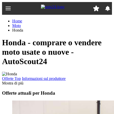
Passa
al
contenuto
principale
Home
Moto
Honda
Honda - comprare o vendere
moto usate o nuove -
AutoScout24
Offerte Top
Informazioni sul produttore
Mostra di più
Offerte attuali per Honda