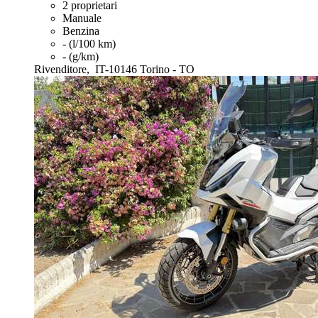
2 proprietari
Manuale
Benzina
- (l/100 km)
- (g/km)
Rivenditore,
IT-10146 Torino - TO