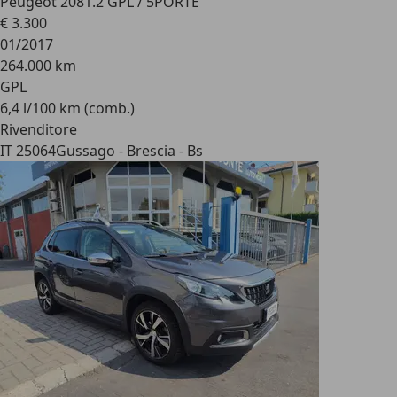
Peugeot 208
1.2 GPL / 5PORTE
€ 3.300
01/2017
264.000 km
GPL
6,4 l/100 km (comb.)
Rivenditore
IT 25064
Gussago - Brescia - Bs