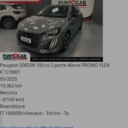
Peugeot 208
208 100 cv 5 porte Allure PROMO FLEX
€ 12.990
1
05/2025
19.362 km
Benzina
- (l/100 km)
Rivenditore
IT 10060
Bricherasio - Torino - To