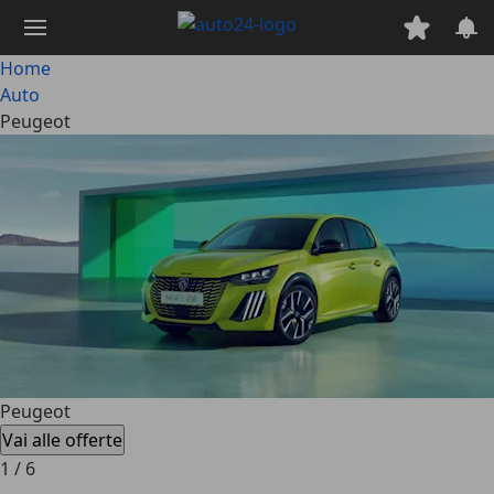
Passa
al
contenuto
Home
principale
Auto
Peugeot
Peugeot
Vai alle offerte
1
/
6