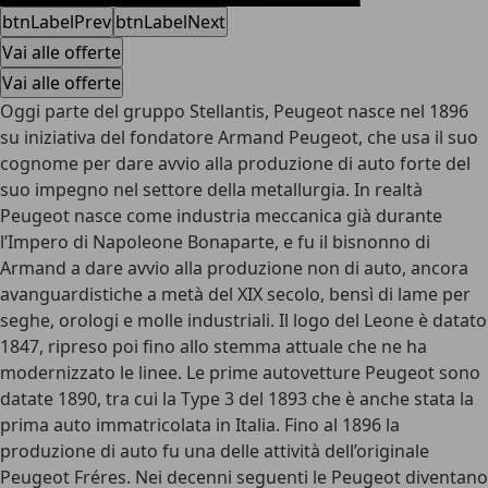
btnLabelPrev
btnLabelNext
Vai alle offerte
Vai alle offerte
Oggi parte del gruppo Stellantis, Peugeot nasce nel 1896
su iniziativa del fondatore Armand Peugeot, che usa il suo
cognome per dare avvio alla produzione di auto forte del
suo impegno nel settore della metallurgia. In realtà
Peugeot nasce come industria meccanica già durante
l’Impero di Napoleone Bonaparte, e fu il bisnonno di
Armand a dare avvio alla produzione non di auto, ancora
avanguardistiche a metà del XIX secolo, bensì di lame per
seghe, orologi e molle industriali. Il logo del Leone è datato
1847, ripreso poi fino allo stemma attuale che ne ha
modernizzato le linee. Le prime autovetture Peugeot sono
datate 1890, tra cui la Type 3 del 1893 che è anche stata la
prima auto immatricolata in Italia. Fino al 1896 la
produzione di auto fu una delle attività dell’originale
Peugeot Fréres. Nei decenni seguenti le Peugeot diventano