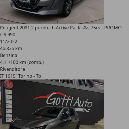
Peugeot 208
1.2 puretech Active Pack s&s 75cv - PROMO
€ 9.990
11/2022
46.836 km
Benzina
4,1 l/100 km (comb.)
Rivenditore
IT 10151
Torino - To