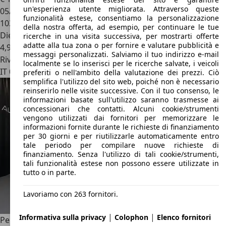
un'esperienza utente migliorata. Attraverso queste
05/2019
funzionalità estese, consentiamo la personalizzazione
103.547 km
della nostra offerta, ad esempio, per continuare le tue
Diesel
ricerche in una visita successiva, per mostrarti offerte
adatte alla tua zona o per fornire e valutare pubblicità e
4,9 l/100 km (comb.)
messaggi personalizzati. Salviamo il tuo indirizzo e-mail
Rivenditore
localmente se lo inserisci per le ricerche salvate, i veicoli
IT 00138
Roma - Rm
preferiti o nell'ambito della valutazione dei prezzi. Ciò
semplifica l'utilizzo del sito web, poiché non è necessario
reinserirlo nelle visite successive. Con il tuo consenso, le
informazioni basate sull'utilizzo saranno trasmesse ai
concessionari che contatti. Alcuni cookie/strumenti
vengono utilizzati dai fornitori per memorizzare le
informazioni fornite durante le richieste di finanziamento
per 30 giorni e per riutilizzarle automaticamente entro
tale periodo per compilare nuove richieste di
finanziamento. Senza l'utilizzo di tali cookie/strumenti,
tali funzionalità estese non possono essere utilizzate in
tutto o in parte.
Lavoriamo con 263 fornitori.
|
|
Informativa sulla privacy
Colophon
Elenco fornitori
Peugeot 208
Allure PureTech 100 S/S