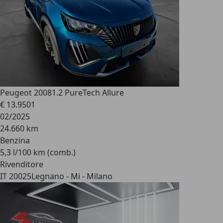
Peugeot 2008
1.2 PureTech Allure
€ 13.950
1
02/2025
24.660 km
Benzina
5,3 l/100 km (comb.)
Rivenditore
IT 20025
Legnano - Mi - Milano