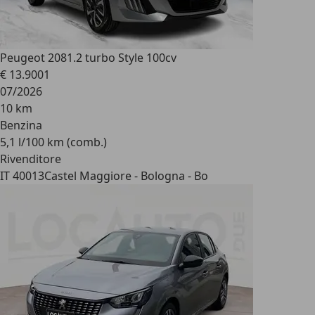
Peugeot 208
1.2 turbo Style 100cv
€ 13.900
1
07/2026
10 km
Benzina
5,1 l/100 km (comb.)
Rivenditore
IT 40013
Castel Maggiore - Bologna - Bo