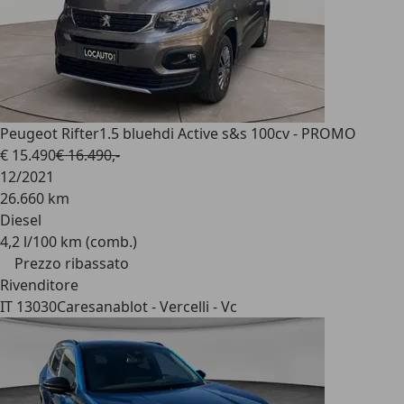
Peugeot Rifter
1.5 bluehdi Active s&s 100cv - PROMO
€ 15.490
€ 16.490,-
12/2021
26.660 km
Diesel
4,2 l/100 km (comb.)
Prezzo ribassato
Rivenditore
IT 13030
Caresanablot - Vercelli - Vc