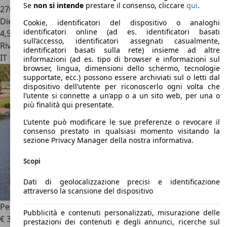
Se
non si intende
prestare il consenso, cliccare
qui
.
270.000 km
Diesel
Cookie, identificatori del dispositivo o analoghi
identificatori online (ad es. identificatori basati
4,5 l/100 km (comb.)
sull’accesso, identificatori assegnati casualmente,
Rivenditore
identificatori basati sulla rete) insieme ad altre
IT 13030
Caresanablot - Vercelli - Vc
informazioni (ad es. tipo di browser e informazioni sul
browser, lingua, dimensioni dello schermo, tecnologie
supportate, ecc.) possono essere archiviati sul o letti dal
dispositivo dell’utente per riconoscerlo ogni volta che
l’utente si connette a un’app o a un sito web, per una o
più finalità qui presentate.
L’utente può modificare le sue preferenze o revocare il
consenso prestato in qualsiasi momento visitando la
sezione Privacy Manager della nostra informativa.
Scopi
Dati di geolocalizzazione precisi e identificazione
attraverso la scansione del dispositivo
Peugeot e-208
208 5p 1.2 vti 12v Access
Pubblicità e contenuti personalizzati, misurazione delle
€ 3.500
prestazioni dei contenuti e degli annunci, ricerche sul