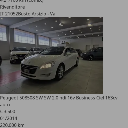
4,2 l/100 km (comb.)
Rivenditore
IT 21052
Busto Arsizio - Va
Peugeot 508
508 SW SW 2.0 hdi 16v Business Ciel 163cv
auto
€ 3.500
01/2014
220.000 km