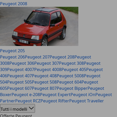
Peugeot 2008
Peugeot 205
Peugeot 206
Peugeot 207
Peugeot 208
Peugeot
3008
Peugeot 306
Peugeot 307
Peugeot 308
Peugeot
309
Peugeot 4007
Peugeot 4008
Peugeot 405
Peugeot
406
Peugeot 407
Peugeot 408
Peugeot 5008
Peugeot
504
Peugeot 505
Peugeot 508
Peugeot 604
Peugeot
605
Peugeot 607
Peugeot 807
Peugeot Bipper
Peugeot
Boxer
Peugeot e-208
Peugeot Expert
Peugeot iOn
Peugeot
Partner
Peugeot RCZ
Peugeot Rifter
Peugeot Traveller
Tutti i modelli
Offerte Peugeot