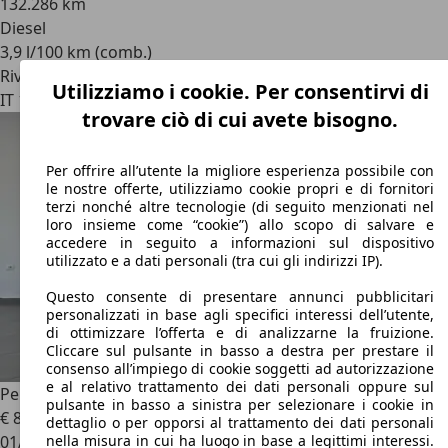
132.286 km
Diesel
3,9 l/100 km (comb.)
Rivenditore
Utilizziamo i cookie. Per consentirvi di
IT 13030
Caresanablot - Vercelli - Vc
trovare ciò di cui avete bisogno.
Per offrire all’utente la migliore esperienza possibile con
le nostre offerte, utilizziamo cookie propri e di fornitori
terzi nonché altre tecnologie (di seguito menzionati nel
loro insieme come “cookie”) allo scopo di salvare e
accedere in seguito a informazioni sul dispositivo
utilizzato e a dati personali (tra cui gli indirizzi IP).
Questo consente di presentare annunci pubblicitari
personalizzati in base agli specifici interessi dell’utente,
di ottimizzare l’offerta e di analizzarne la fruizione.
Cliccare sul pulsante in basso a destra per prestare il
consenso all’impiego di cookie soggetti ad autorizzazione
e al relativo trattamento dei dati personali oppure sul
Peugeot 508
BlueHDi 160 GT Line S/S EAT8 aut.
pulsante in basso a sinistra per selezionare i cookie in
€ 8.500
dettaglio o per opporsi al trattamento dei dati personali
01/2019
nella misura in cui ha luogo in base a legittimi interessi.