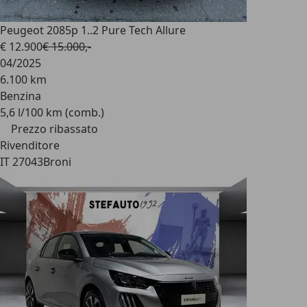
Peugeot 208
5p 1..2 Pure Tech Allure
€ 12.900
€ 15.000,-
04/2025
6.100 km
Benzina
5,6 l/100 km (comb.)
Prezzo ribassato
Rivenditore
IT 27043
Broni