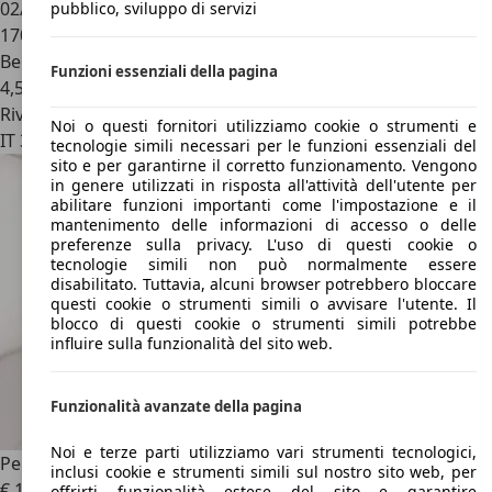
02/2013
pubblico, sviluppo di servizi
170.000 km
Benzina
Funzioni essenziali della pagina
4,5 l/100 km (comb.)
Rivenditore
Noi o questi fornitori utilizziamo cookie o strumenti e
IT 38061
Ala - Trento - Tn
tecnologie simili necessari per le funzioni essenziali del
sito e per garantirne il corretto funzionamento. Vengono
in genere utilizzati in risposta all'attività dell'utente per
abilitare funzioni importanti come l'impostazione e il
mantenimento delle informazioni di accesso o delle
preferenze sulla privacy. L'uso di questi cookie o
tecnologie simili non può normalmente essere
disabilitato. Tuttavia, alcuni browser potrebbero bloccare
questi cookie o strumenti simili o avvisare l'utente. Il
blocco di questi cookie o strumenti simili potrebbe
influire sulla funzionalità del sito web.
Funzionalità avanzate della pagina
Noi e terze parti utilizziamo vari strumenti tecnologici,
Peugeot 3008
2.0 bluehdi GT s&s 180cv eat8
inclusi cookie e strumenti simili sul nostro sito web, per
€ 12.900
offrirti funzionalità estese del sito e garantire