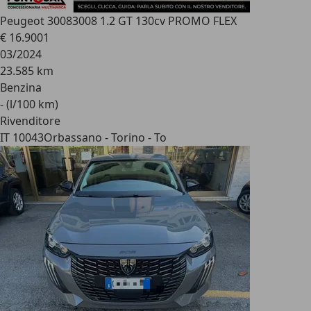
Peugeot 3008
3008 1.2 GT 130cv PROMO FLEX
€ 16.900
1
03/2024
23.585 km
Benzina
- (l/100 km)
Rivenditore
IT 10043
Orbassano - Torino - To