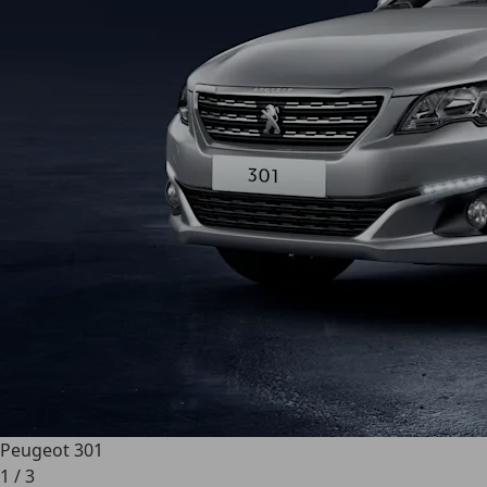
Peugeot 301
1
/
3