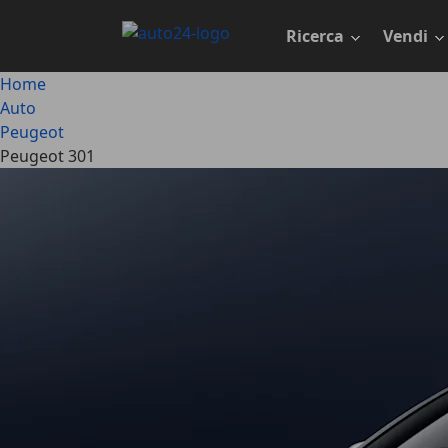
Passa
al
Ricerca
Vendi
contenuto
principale
Home
Auto
Peugeot
Peugeot 301