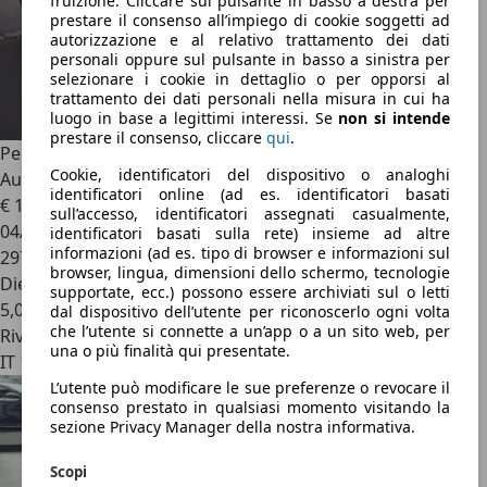
fruizione. Cliccare sul pulsante in basso a destra per
prestare il consenso all’impiego di cookie soggetti ad
autorizzazione e al relativo trattamento dei dati
personali oppure sul pulsante in basso a sinistra per
selezionare i cookie in dettaglio o per opporsi al
trattamento dei dati personali nella misura in cui ha
luogo in base a legittimi interessi. Se
non si intende
prestare il consenso, cliccare
qui
.
Peugeot 307
Peugeot 307 1.6 HDi 110CV Station Mix
Cookie, identificatori del dispositivo o analoghi
Australian Unicoproprietario
identificatori online (ad es. identificatori basati
€ 1.900
sull’accesso, identificatori assegnati casualmente,
04/2008
identificatori basati sulla rete) insieme ad altre
informazioni (ad es. tipo di browser e informazioni sul
297.000 km
browser, lingua, dimensioni dello schermo, tecnologie
Diesel
supportate, ecc.) possono essere archiviati sul o letti
5,0 l/100 km (comb.)
dal dispositivo dell’utente per riconoscerlo ogni volta
che l’utente si connette a un’app o a un sito web, per
Rivenditore
una o più finalità qui presentate.
IT 10143
L’utente può modificare le sue preferenze o revocare il
consenso prestato in qualsiasi momento visitando la
sezione Privacy Manager della nostra informativa.
Scopi