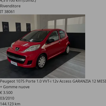
4,5 l/100 km (comb.)
Rivenditore
IT 38061
Peugeot 107
5 Porte 1.0 VVT-i 12v Access GARANZIA 12 MESI
+ Gomme nuove
€ 3.500
03/2010
144.123 km