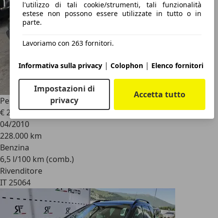
l'utilizzo di tali cookie/strumenti, tali funzionalità
estese non possono essere utilizzate in tutto o in
parte.
Lavoriamo con 263 fornitori.
|
|
Informativa sulla privacy
Colophon
Elenco fornitori
Impostazioni di
Accetta tutto
privacy
Peugeot 207
1.6 BENZINA / CABRIO / DA NEOPATENTATI
€ 2.700
04/2010
228.000 km
Benzina
6,5 l/100 km (comb.)
Rivenditore
IT 25064