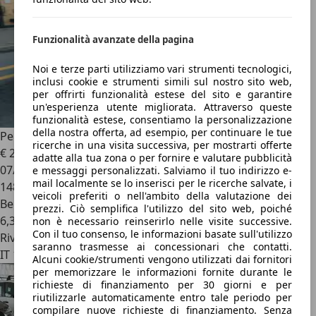
Funzionalità avanzate della pagina
Noi e terze parti utilizziamo vari strumenti tecnologici,
inclusi cookie e strumenti simili sul nostro sito web,
per offrirti funzionalità estese del sito e garantire
un'esperienza utente migliorata. Attraverso queste
funzionalità estese, consentiamo la personalizzazione
della nostra offerta, ad esempio, per continuare le tue
Peugeot 207
1.4 8V 75CV 5p. X Line - TASSO ZERO
ricerche in una visita successiva, per mostrarti offerte
€ 2.300
adatte alla tua zona o per fornire e valutare pubblicità
07/2009
e messaggi personalizzati. Salviamo il tuo indirizzo e-
mail localmente se lo inserisci per le ricerche salvate, i
148.000 km
veicoli preferiti o nell'ambito della valutazione dei
Benzina
prezzi. Ciò semplifica l'utilizzo del sito web, poiché
6,3 l/100 km (comb.)
non è necessario reinserirlo nelle visite successive.
Con il tuo consenso, le informazioni basate sull'utilizzo
Rivenditore
saranno trasmesse ai concessionari che contatti.
IT 10126
Alcuni cookie/strumenti vengono utilizzati dai fornitori
per memorizzare le informazioni fornite durante le
richieste di finanziamento per 30 giorni e per
riutilizzarle automaticamente entro tale periodo per
compilare nuove richieste di finanziamento. Senza