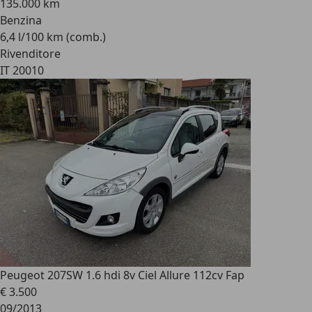
135.000 km
Benzina
6,4 l/100 km (comb.)
Rivenditore
IT 20010
Peugeot 207
SW 1.6 hdi 8v Ciel Allure 112cv Fap
€ 3.500
09/2013