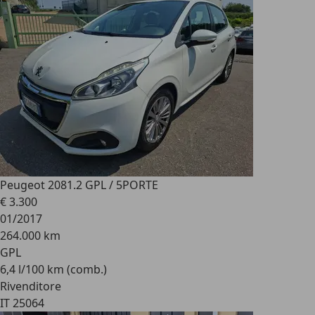
Peugeot 208
1.2 GPL / 5PORTE
€ 3.300
01/2017
264.000 km
GPL
6,4 l/100 km (comb.)
Rivenditore
IT 25064