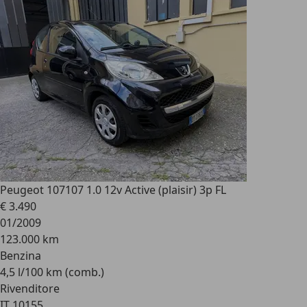
Peugeot 107
107 1.0 12v Active (plaisir) 3p FL
€ 3.490
01/2009
123.000 km
Benzina
4,5 l/100 km (comb.)
Rivenditore
IT 10155