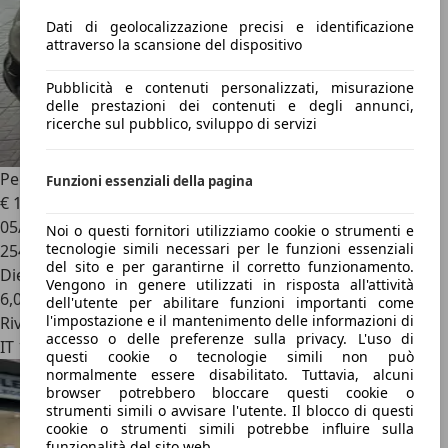
Dati di geolocalizzazione precisi e identificazione
attraverso la scansione del dispositivo
Pubblicità e contenuti personalizzati, misurazione
delle prestazioni dei contenuti e degli annunci,
ricerche sul pubblico, sviluppo di servizi
Peugeot 307
2.0 HDi FAP CC Tecno
Funzioni essenziali della pagina
€ 1.990
05/2006
Noi o questi fornitori utilizziamo cookie o strumenti e
tecnologie simili necessari per le funzioni essenziali
254.000 km
del sito e per garantirne il corretto funzionamento.
Diesel
Vengono in genere utilizzati in risposta all'attività
6,0 l/100 km (comb.)
dell'utente per abilitare funzioni importanti come
l'impostazione e il mantenimento delle informazioni di
Rivenditore
accesso o delle preferenze sulla privacy. L'uso di
IT 10148
questi cookie o tecnologie simili non può
normalmente essere disabilitato. Tuttavia, alcuni
browser potrebbero bloccare questi cookie o
strumenti simili o avvisare l'utente. Il blocco di questi
cookie o strumenti simili potrebbe influire sulla
funzionalità del sito web.