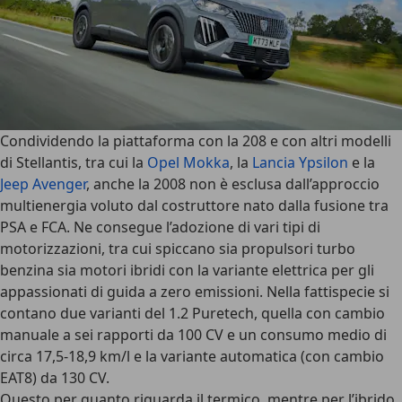
Condividendo la piattaforma con la 208 e con altri modelli
di Stellantis, tra cui la
Opel Mokka
, la
Lancia Ypsilon
e la
Jeep Avenger
, anche la 2008 non è esclusa dall’approccio
multienergia voluto dal costruttore nato dalla fusione tra
PSA e FCA. Ne consegue l’adozione di vari tipi di
motorizzazioni, tra cui spiccano sia propulsori turbo
benzina sia motori ibridi con la variante elettrica per gli
appassionati di guida a zero emissioni. Nella fattispecie si
contano due varianti del 1.2 Puretech, quella con cambio
manuale a sei rapporti da 100 CV e un consumo medio di
circa 17,5-18,9 km/l e la variante automatica (con cambio
EAT8) da 130 CV.
Questo per quanto riguarda il termico, mentre per l’ibrido