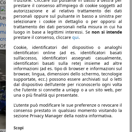
fruizione. Cliccare sul pulsante in basso a destra per
Condividi l'articolo
prestare il consenso all’impiego di cookie soggetti ad
autorizzazione e al relativo trattamento dei dati
personali oppure sul pulsante in basso a sinistra per
Leggi anche
selezionare i cookie in dettaglio o per opporsi al
Prova Peugeot 3008: il SUV-Coupé francese sa graffiare,
trattamento dei dati personali nella misura in cui ha
ma il 1.2 è all’altezza?
Recensione Peugeot 408: un
luogo in base a legittimi interessi. Se
non si intende
prestare il consenso, cliccare
qui
.
crossover fuori dagli schemi, ma che resta razionale
Offerte attuali
Cookie, identificatori del dispositivo o analoghi
identificatori online (ad es. identificatori basati
sull’accesso, identificatori assegnati casualmente,
identificatori basati sulla rete) insieme ad altre
informazioni (ad es. tipo di browser e informazioni sul
browser, lingua, dimensioni dello schermo, tecnologie
supportate, ecc.) possono essere archiviati sul o letti
dal dispositivo dell’utente per riconoscerlo ogni volta
che l’utente si connette a un’app o a un sito web, per
una o più finalità qui presentate.
L’utente può modificare le sue preferenze o revocare il
consenso prestato in qualsiasi momento visitando la
sezione Privacy Manager della nostra informativa.
Scopi