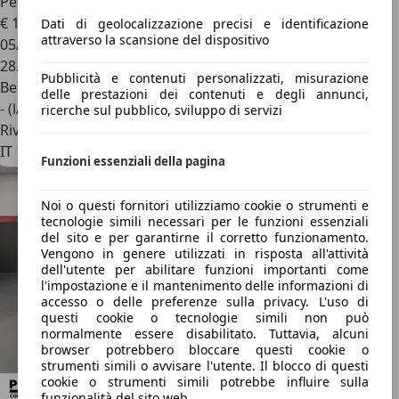
Peugeot 2008
1.2 100CV puretech Allure
€ 14.900
Dati di geolocalizzazione precisi e identificazione
attraverso la scansione del dispositivo
05/2025
28.000 km
Pubblicità e contenuti personalizzati, misurazione
Benzina
delle prestazioni dei contenuti e degli annunci,
- (l/100 km)
ricerche sul pubblico, sviluppo di servizi
Rivenditore
IT 10036
Funzioni essenziali della pagina
Noi o questi fornitori utilizziamo cookie o strumenti e
tecnologie simili necessari per le funzioni essenziali
del sito e per garantirne il corretto funzionamento.
Vengono in genere utilizzati in risposta all'attività
dell'utente per abilitare funzioni importanti come
l'impostazione e il mantenimento delle informazioni di
accesso o delle preferenze sulla privacy. L'uso di
questi cookie o tecnologie simili non può
normalmente essere disabilitato. Tuttavia, alcuni
browser potrebbero bloccare questi cookie o
strumenti simili o avvisare l'utente. Il blocco di questi
cookie o strumenti simili potrebbe influire sulla
funzionalità del sito web.