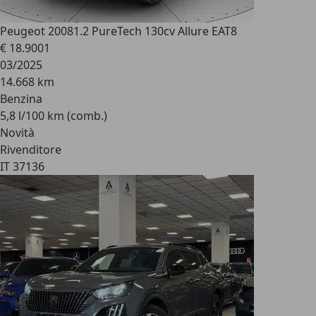
Peugeot 2008
1.2 PureTech 130cv Allure EAT8
€ 18.900
1
03/2025
14.668 km
Benzina
5,8 l/100 km (comb.)
Novità
Rivenditore
IT 37136