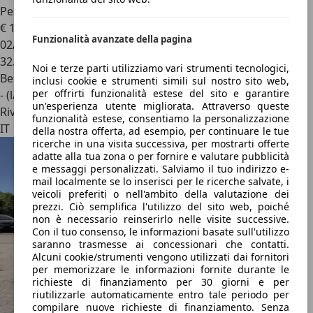
Peugeot 2008
100 Active Pack PROMO FLEX
€ 12.490
Funzionalità avanzate della pagina
02/2022
32.081 km
Noi e terze parti utilizziamo vari strumenti tecnologici,
Benzina
inclusi cookie e strumenti simili sul nostro sito web,
per offrirti funzionalità estese del sito e garantire
- (l/100 km)
un'esperienza utente migliorata. Attraverso queste
Rivenditore
funzionalità estese, consentiamo la personalizzazione
IT 10060
della nostra offerta, ad esempio, per continuare le tue
ricerche in una visita successiva, per mostrarti offerte
adatte alla tua zona o per fornire e valutare pubblicità
e messaggi personalizzati. Salviamo il tuo indirizzo e-
mail localmente se lo inserisci per le ricerche salvate, i
veicoli preferiti o nell'ambito della valutazione dei
prezzi. Ciò semplifica l'utilizzo del sito web, poiché
non è necessario reinserirlo nelle visite successive.
Con il tuo consenso, le informazioni basate sull'utilizzo
saranno trasmesse ai concessionari che contatti.
Alcuni cookie/strumenti vengono utilizzati dai fornitori
per memorizzare le informazioni fornite durante le
richieste di finanziamento per 30 giorni e per
riutilizzarle automaticamente entro tale periodo per
compilare nuove richieste di finanziamento. Senza