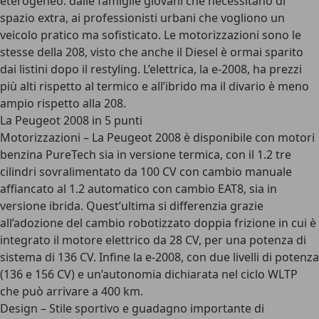
eterogeneo: dalle famiglie giovani che necessitano di
spazio extra, ai professionisti urbani che vogliono un
veicolo pratico ma sofisticato. Le motorizzazioni sono le
stesse della 208, visto che anche il Diesel è ormai sparito
dai listini dopo il restyling. L’elettrica, la e-2008, ha prezzi
più alti rispetto al termico e all’ibrido ma il divario è meno
ampio rispetto alla 208.
La Peugeot 2008 in 5 punti
Motorizzazioni – La Peugeot 2008 è disponibile con motori
benzina PureTech sia in versione termica, con il 1.2 tre
cilindri sovralimentato da 100 CV con cambio manuale
affiancato al 1.2 automatico con cambio EAT8, sia in
versione ibrida. Quest’ultima si differenzia grazie
all’adozione del cambio robotizzato doppia frizione in cui è
integrato il motore elettrico da 28 CV, per una potenza di
sistema di 136 CV. Infine la e-2008, con due livelli di potenza
(136 e 156 CV) e un’autonomia dichiarata nel ciclo WLTP
che può arrivare a 400 km.
Design – Stile sportivo e guadagno importante di