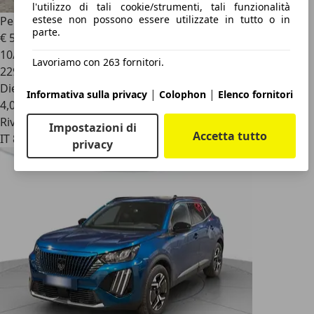
l'utilizzo di tali cookie/strumenti, tali funzionalità
estese non possono essere utilizzate in tutto o in
Peugeot 2008
1.5 bluehdi Style s&s 100cv 6marce
parte.
€ 5.500
10/2018
Lavoriamo con 263 fornitori.
229.000 km
Diesel
|
|
Informativa sulla privacy
Colophon
Elenco fornitori
4,0 l/100 km (comb.)
Rivenditore
Impostazioni di
Accetta tutto
IT 80143
privacy