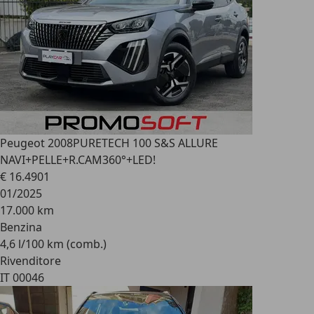
Peugeot 2008
PURETECH 100 S&S ALLURE
NAVI+PELLE+R.CAM360°+LED!
€ 16.490
1
01/2025
17.000 km
Benzina
4,6 l/100 km (comb.)
Rivenditore
IT 00046