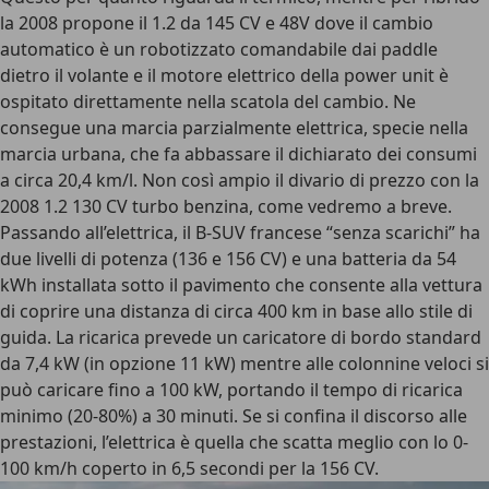
la 2008 propone il 1.2 da 145 CV e 48V dove il cambio
automatico è un robotizzato comandabile dai paddle
dietro il volante e il motore elettrico della power unit è
ospitato direttamente nella scatola del cambio. Ne
consegue una marcia parzialmente elettrica, specie nella
marcia urbana, che fa abbassare il dichiarato dei consumi
a circa 20,4 km/l. Non così ampio il divario di prezzo con la
2008 1.2 130 CV turbo benzina, come vedremo a breve.
Passando all’elettrica, il B-SUV francese “senza scarichi” ha
due livelli di potenza (136 e 156 CV) e una batteria da 54
kWh installata sotto il pavimento che consente alla vettura
di coprire una distanza di circa 400 km in base allo stile di
guida. La ricarica prevede un caricatore di bordo standard
da 7,4 kW (in opzione 11 kW) mentre alle colonnine veloci si
può caricare fino a 100 kW, portando il tempo di ricarica
minimo (20-80%) a 30 minuti. Se si confina il discorso alle
prestazioni, l’elettrica è quella che scatta meglio con lo 0-
100 km/h coperto in 6,5 secondi per la 156 CV.