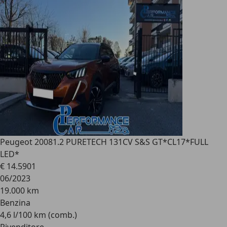
Peugeot 2008
1.2 PURETECH 131CV S&S GT*CL17*FULL
LED*
€ 14.590
1
06/2023
19.000 km
Benzina
4,6 l/100 km (comb.)