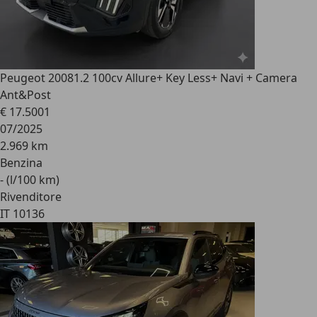
Peugeot 2008
1.2 100cv Allure+ Key Less+ Navi + Camera
Ant&Post
€ 17.500
1
07/2025
2.969 km
Benzina
- (l/100 km)
Rivenditore
IT 10136