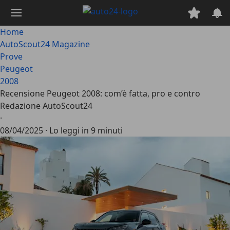
Passa
al
contenuto
Home
principale
AutoScout24 Magazine
Prove
Peugeot
2008
Recensione Peugeot 2008: com’è fatta, pro e contro
Redazione AutoScout24
·
08/04/2025
·
Lo leggi in 9 minuti