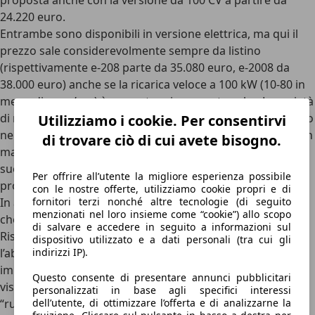
proposta anche con la versione da 100 CV a partire da
24.220 euro.
Entrambe sono disponibili in versione elettrica, ma qui il
prezzo sale considerevolmente sempre da listino
(rispettivamente e-208 parte da 35.080 euro, e-2008 da
38.000 euro) anche se la ricarica veloce a 100 kW (10-80 in
meno di mezz’ora) è un vantaggio per entrambe. La varietà
di motorizzazioni rende questo modello molto competitivo
Utilizziamo i cookie. Per consentirvi
nell’affollato segmento dei B-SUV, dove la concorrenza non
di trovare ciò di cui avete bisogno.
manca di certo.
Tra i B-SUV è tra i più sportiveggianti e il
suo prezzo è relativamente in media con le altre rivali
che
Per offrire all’utente la migliore esperienza possibile
propongono dimensioni e cavallerie simili.
con le nostre offerte, utilizziamo cookie propri e di
In abitacolo viene premiata la tecnologia con l’i-Cockpit 3D
fornitori terzi nonché altre tecnologie (di seguito
menzionati nel loro insieme come “cookie”) allo scopo
che rende più tech la plancia del crossover francese.
di salvare e accedere in seguito a informazioni sul
Rispetto a 208, però, aumenta considerevolmente
dispositivo utilizzato e a dati personali (tra cui gli
l’abitabilità della seconda fila, anche se non bisogna farsi
indirizzi IP).
impressionare dalle dimensioni, quasi 30 centimetri in più,
Questo consente di presentare annunci pubblicitari
visto che il paraurti posteriore è piuttosto sporgente e
personalizzati in base agli specifici interessi
“ruba” centimetri nel conto finale.
dell’utente, di ottimizzare l’offerta e di analizzarne la