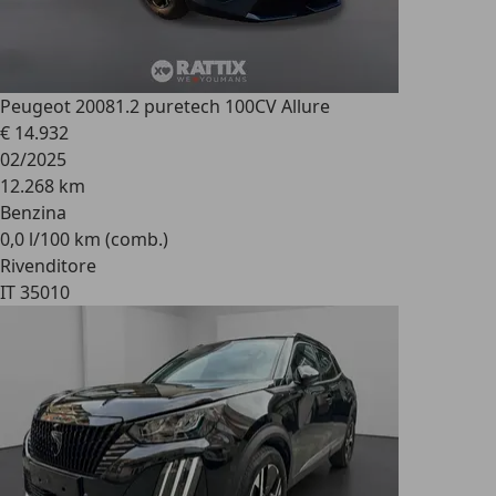
Peugeot 2008
1.2 puretech 100CV Allure
€ 14.932
02/2025
12.268 km
Benzina
0,0 l/100 km (comb.)
Rivenditore
IT 35010