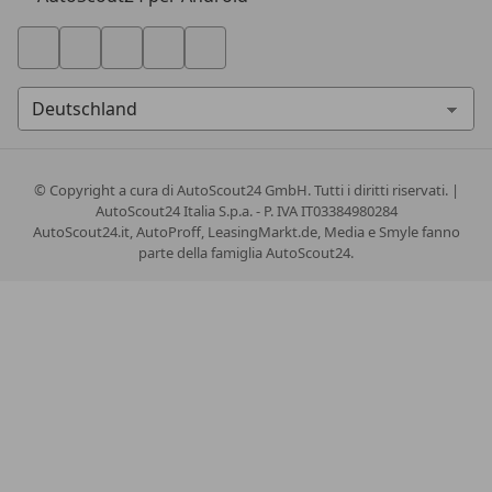
© Copyright
a cura di AutoScout24 GmbH. Tutti i diritti riservati. |
AutoScout24 Italia S.p.a. - P. IVA IT03384980284
AutoScout24.it, AutoProff, LeasingMarkt.de, Media e Smyle fanno
parte della famiglia AutoScout24.