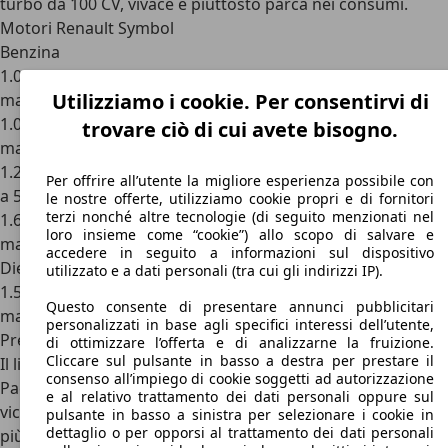
turbo da 100 CV, vivace e piuttosto parca nei consumi.
Motori Renault Symbol
Benzina
1.0 SCe, 1.0 tre cilindri aspirato, 75 CV, cambio manuale a 5
Utilizziamo i cookie. Per consentirvi di
marce, trazione anteriore
1.0 TCe, 1.0 tre cilindri turbo, 100 CV, cambio manuale a 5
trovare ciò di cui avete bisogno.
marce, trazione anteriore
1.2 16v, 1.2 quattro cilindri aspirato, 75 CV, cambio manuale
Per offrire all’utente la migliore esperienza possibile con
a 5 marce, trazione anteriore
le nostre offerte, utilizziamo cookie propri e di fornitori
terzi nonché altre tecnologie (di seguito menzionati nel
1.6 SCe, 1.6 quattro cilindri aspirato, 83 CV, cambio
loro insieme come “cookie”) allo scopo di salvare e
manuale a 5 marce, trazione anteriore
accedere in seguito a informazioni sul dispositivo
Diesel
utilizzato e a dati personali (tra cui gli indirizzi IP).
1.5 dCi, 1.5 quattro cilindri turbodiesel, 90 CV, cambio
Questo consente di presentare annunci pubblicitari
manuale a 5 marce, trazione anteriore
personalizzati in base agli specifici interessi dell’utente,
Prezzi Renault Symbol
di ottimizzare l’offerta e di analizzarne la fruizione.
Cliccare sul pulsante in basso a destra per prestare il
Il listino prezzi di Renault Symbol non è più proposto in
consenso all’impiego di cookie soggetti ad autorizzazione
Paesi dell’Europa occidentale o dell’Europa dell’Est più
e al relativo trattamento dei dati personali oppure sul
vicina a noi, dove oggi spicca la cugina Dacia Logan. I Paesi
pulsante in basso a sinistra per selezionare i cookie in
dettaglio o per opporsi al trattamento dei dati personali
più vicini dove è stata o è tutt’oggi proposta Renault