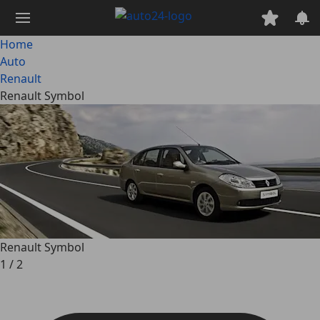
Passa
al
contenuto
Home
principale
Auto
Renault
Renault Symbol
Renault Symbol
1
/
2