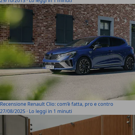
29/10/2013
·
Lo leggi in 1 minuti
Recensione Renault Clio: com’è fatta, pro e contro
27/08/2025
·
Lo leggi in 1 minuti