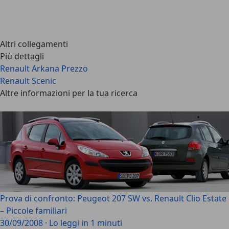
Altri collegamenti
Più dettagli
Renault Arkana Prezzo
Renault Scenic
Altre informazioni per la tua ricerca
Prova di confronto: Peugeot 207 SW vs. Renault Clio Estate
– Piccole familiari
30/09/2008
·
Lo leggi in 1 minuti