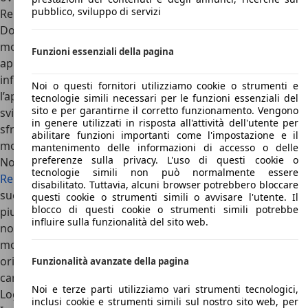
pubblico, sviluppo di servizi
Renault Symbol: concorrenti e conclusioni
Dopo due generazioni apprezzate ma non troppo a livello
mondiale, Renault ha deciso di cambiare completamente
Funzioni essenziali della pagina
approccio. Dopo le prime due generazioni “originali”,
infatti, la Losanga ha deciso di adattare come Symbol
Noi o questi fornitori utilizziamo cookie o strumenti e
l’apprezzatissima
Dacia Logan
, risparmiando sui costi di
tecnologie simili necessari per le funzioni essenziali del
sito e per garantirne il corretto funzionamento. Vengono
sviluppo di un modello altrimenti realizzato da zero, e
in genere utilizzati in risposta all'attività dell'utente per
sfruttando un progetto che, seppur non sia tra i più
abilitare funzioni importanti come l'impostazione e il
moderni e innovativi, è robusto, collaudato e spazioso.
mantenimento delle informazioni di accesso o delle
preferenze sulla privacy. L'uso di questi cookie o
Nonostante le migliorie estetiche e qualitative, però,
tecnologie simili non può normalmente essere
Renault Symbol
è ancora una Logan, con i suoi pregi e i
disabilitato. Tuttavia, alcuni browser potrebbero bloccare
suoi difetti. La guida è comoda e rilassata, ma anche
questi cookie o strumenti simili o avvisare l'utente. Il
blocco di questi cookie o strumenti simili potrebbe
piuttosto imprecisa e poco precisa nel misto, l’abitacolo
influire sulla funzionalità del sito web.
nonostante le migliorie è ancora parecchio spartano e le
modifiche estetiche non hanno reso un modello così
originale Symbol, che infatti nell’ultimo periodo ha
Funzionalità avanzate della pagina
cambiato nome in America Latina diventando di nuovo
Noi e terze parti utilizziamo vari strumenti tecnologici,
Logan.
inclusi cookie e strumenti simili sul nostro sito web, per