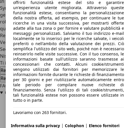
In un mercato ancora pieno di concorrenti però Renault
offrirti funzionalità estese del sito e garantire
Symbol è un’auto valida, robusta, spaziosa, affidabile e
un'esperienza utente migliorata. Attraverso queste
funzionalità estese, consentiamo la personalizzazione
generosa, che si adatta alle esigenze di spazio, stile e
della nostra offerta, ad esempio, per continuare le tue
robustezza dei mercati sui quali è proposta. Concludiamo
ricerche in una visita successiva, per mostrarti offerte
quindi, come di consueto, con le dirette concorrenti di
adatte alla tua zona o per fornire e valutare pubblicità e
messaggi personalizzati. Salviamo il tuo indirizzo e-mail
Renault Symbol, tra le quali troviamo le Lada Granta e
localmente se lo inserisci per le ricerche salvate, i veicoli
Vesta, la Mitsubishi Mirage G4/Attrage, le Volkswagen Polo
preferiti o nell'ambito della valutazione dei prezzi. Ciò
Sedan e Virtus, le FIAT Cronos e Grand Siena, la
KIA Rio
e la
semplifica l'utilizzo del sito web, poiché non è necessario
reinserirlo nelle visite successive. Con il tuo consenso, le
Nissan Versa/
Sunny
/
Almera
.
informazioni basate sull'utilizzo saranno trasmesse ai
Ti interessa la Renault Symbol
concessionari che contatti. Alcuni cookie/strumenti
vengono utilizzati dai fornitori per memorizzare le
Renault Symbol usata
Renault Symbol nuova auto
informazioni fornite durante le richieste di finanziamento
Renault Symbol offerte concessionario
per 30 giorni e per riutilizzarle automaticamente entro
tale periodo per compilare nuove richieste di
FAQ
finanziamento. Senza l'utilizzo di tali cookie/strumenti,
Che vettura è la Renault Symbol?
tali funzionalità estese non possono essere utilizzate in
tutto o in parte.
Lavoriamo con 263 fornitori.
|
|
Informativa sulla privacy
Colophon
Elenco fornitori