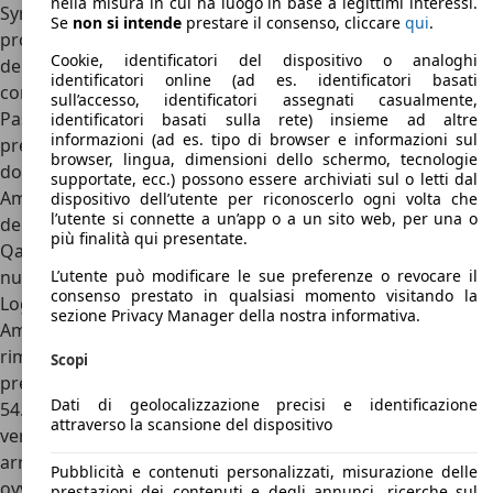
nella misura in cui ha luogo in base a legittimi interessi.
Symbol sono la Turchia e la Russia, dove però non è più
Se
non si intende
prestare il consenso, cliccare
qui
.
proposta dai primi mesi del 2022 come conseguenza
Cookie, identificatori del dispositivo o analoghi
dell’abbandono di Renault dal mercato russo in seguito al
identificatori online (ad es. identificatori basati
conflitto russo-ucraino del febbraio 2022.
sull’accesso, identificatori assegnati casualmente,
Passando al resto del mondo, invece, per trovare un listino
identificatori basati sulla rete) insieme ad altre
informazioni (ad es. tipo di browser e informazioni sul
prezzi di Renault Symbol ufficiale basta recarsi nei Paesi
browser, lingua, dimensioni dello schermo, tecnologie
dove è proposta Renault Sandero, come l’intero Sud
supportate, ecc.) possono essere archiviati sul o letti dal
America, il Medio Oriente, il Nord Africa e in diversi Paesi
dispositivo dell’utente per riconoscerlo ogni volta che
l’utente si connette a un’app o a un sito web, per una o
del Golfo Persico come Emirati Arabi, Arabia Saudita e
più finalità qui presentate.
Qatar. In Turchia, però, è appena stata sostituita dalla
L’utente può modificare le sue preferenze o revocare il
nuova Renault Taliant (la versione Renault della Dacia
consenso prestato in qualsiasi momento visitando la
Logan di terza generazione), in diversi Paesi del Sud
sezione Privacy Manager della nostra informativa.
America è ora chiamata semplicemente Renault Logan e
rimane Symbol solo in Nord Africa e in Medio Oriente. Il
Scopi
prezzo? In Colombia una Renault Logan parte da
Dati di geolocalizzazione precisi e identificazione
54.400.000 pesos colombiani (circa 12.000 euro) per la
attraverso la scansione del dispositivo
versione d’attacco Life, mentre la top di gamma Intens
arriva a costare circa 66.000.000 di pesos colombiani,
Pubblicità e contenuti personalizzati, misurazione delle
ovvero circa 14.800 euro.
prestazioni dei contenuti e degli annunci, ricerche sul