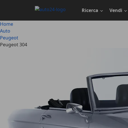
Passa
al
Ricerca
Vendi
contenuto
principale
Home
Auto
Peugeot
Peugeot 304