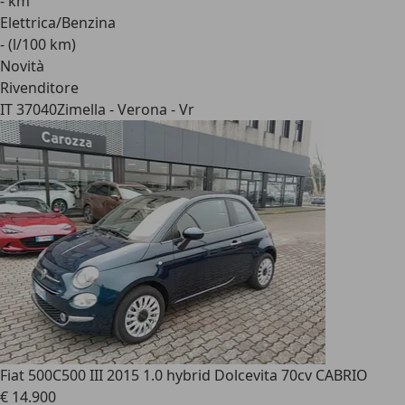
- km
Elettrica/Benzina
- (l/100 km)
Novità
Rivenditore
IT 37040
Zimella - Verona - Vr
Fiat 500C
500 III 2015 1.0 hybrid Dolcevita 70cv CABRIO
€ 14.900