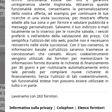
Novità
un'esperienza utente migliorata. Attraverso queste
Rivenditore
funzionalità estese, consentiamo la personalizzazione
della nostra offerta, ad esempio, per continuare le tue
IT 86079
Venafro - Isernia - Is
ricerche in una visita successiva, per mostrarti offerte
adatte alla tua zona o per fornire e valutare pubblicità e
messaggi personalizzati. Salviamo il tuo indirizzo e-mail
localmente se lo inserisci per le ricerche salvate, i veicoli
preferiti o nell'ambito della valutazione dei prezzi. Ciò
semplifica l'utilizzo del sito web, poiché non è necessario
reinserirlo nelle visite successive. Con il tuo consenso, le
informazioni basate sull'utilizzo saranno trasmesse ai
concessionari che contatti. Alcuni cookie/strumenti
vengono utilizzati dai fornitori per memorizzare le
informazioni fornite durante le richieste di finanziamento
per 30 giorni e per riutilizzarle automaticamente entro
tale periodo per compilare nuove richieste di
finanziamento. Senza l'utilizzo di tali cookie/strumenti,
tali funzionalità estese non possono essere utilizzate in
tutto o in parte.
Fiat 500C
500C III 1.2 Lounge 69cv
€ 9.900
Lavoriamo con 263 fornitori.
05/2013
20.320 km
|
|
Informativa sulla privacy
Colophon
Elenco fornitori
Benzina