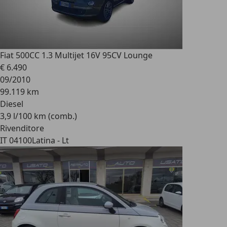
Fiat 500C
C 1.3 Multijet 16V 95CV Lounge
€ 6.490
09/2010
99.119 km
Diesel
3,9 l/100 km (comb.)
Rivenditore
IT 04100
Latina - Lt