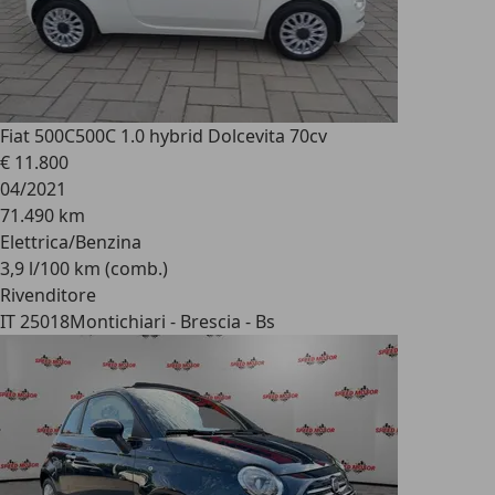
Fiat 500C
500C 1.0 hybrid Dolcevita 70cv
€ 11.800
04/2021
71.490 km
Elettrica/Benzina
3,9 l/100 km (comb.)
Rivenditore
IT 25018
Montichiari - Brescia - Bs