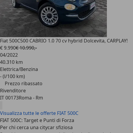
Fiat 500C
500 CABRIO 1.0 70 cv hybrid Dolcevita, CARPLAY!
€ 9.990
€ 10.990,-
04/2022
40.310 km
Elettrica/Benzina
- (l/100 km)
Prezzo ribassato
Rivenditore
IT 00173
Roma - Rm
Visualizza tutte le offerte FIAT 500C
FIAT 500C: Target e Punti di Forza
Per chi cerca una citycar sfiziosa