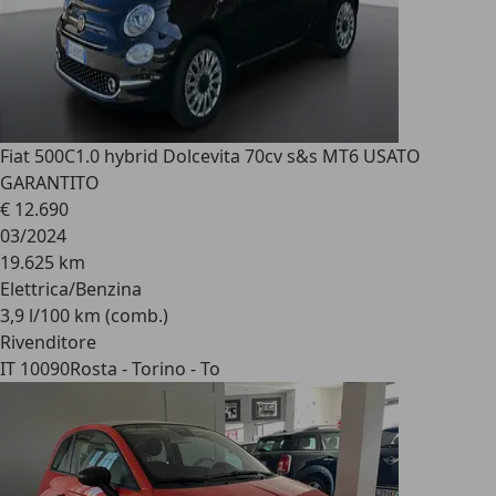
Fiat 500C
1.0 hybrid Dolcevita 70cv s&s MT6 USATO
GARANTITO
€ 12.690
03/2024
19.625 km
Elettrica/Benzina
3,9 l/100 km (comb.)
Rivenditore
IT 10090
Rosta - Torino - To