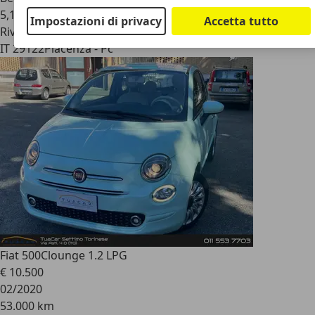
5,1 l/100 km (comb.)
Impostazioni di privacy
Accetta tutto
Rivenditore
IT 29122
Piacenza - Pc
Fiat 500C
lounge 1.2 LPG
€ 10.500
02/2020
53.000 km