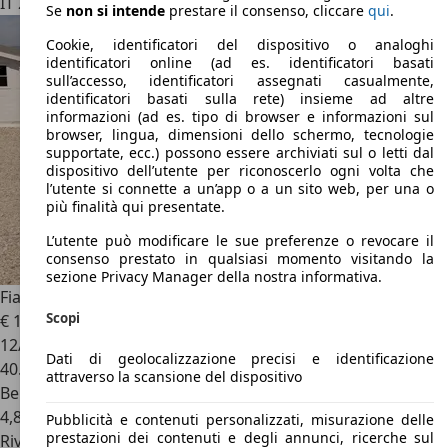
IT 20087
Robecco Sul Naviglio - Milano - Mi
Se
non si intende
prestare il consenso, cliccare
qui
.
Cookie, identificatori del dispositivo o analoghi
identificatori online (ad es. identificatori basati
sull’accesso, identificatori assegnati casualmente,
identificatori basati sulla rete) insieme ad altre
informazioni (ad es. tipo di browser e informazioni sul
browser, lingua, dimensioni dello schermo, tecnologie
supportate, ecc.) possono essere archiviati sul o letti dal
dispositivo dell’utente per riconoscerlo ogni volta che
l’utente si connette a un’app o a un sito web, per una o
più finalità qui presentate.
L’utente può modificare le sue preferenze o revocare il
consenso prestato in qualsiasi momento visitando la
sezione Privacy Manager della nostra informativa.
Fiat 500C
500C 1.2 S 69cv dualogic my18
Scopi
€ 12.200
12/2018
Dati di geolocalizzazione precisi e identificazione
40.000 km
attraverso la scansione del dispositivo
Benzina
4,8 l/100 km (comb.)
Pubblicità e contenuti personalizzati, misurazione delle
prestazioni dei contenuti e degli annunci, ricerche sul
Rivenditore