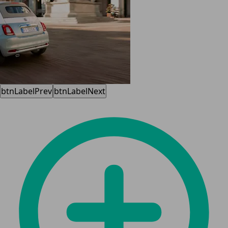
btnLabelPrev
btnLabelNext