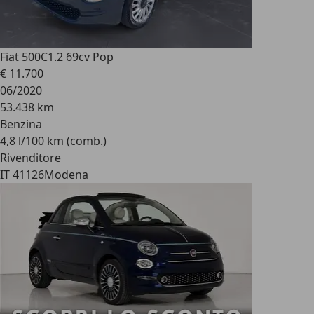
Fiat 500C
1.2 69cv Pop
€ 11.700
06/2020
53.438 km
Benzina
4,8 l/100 km (comb.)
Rivenditore
IT 41126
Modena