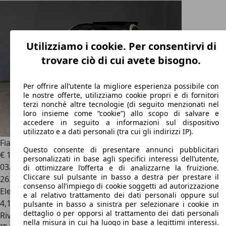
Utilizziamo i cookie. Per consentirvi di
trovare ciò di cui avete bisogno.
Per offrire all’utente la migliore esperienza possibile con
le nostre offerte, utilizziamo cookie propri e di fornitori
terzi nonché altre tecnologie (di seguito menzionati nel
loro insieme come “cookie”) allo scopo di salvare e
accedere in seguito a informazioni sul dispositivo
utilizzato e a dati personali (tra cui gli indirizzi IP).
Fiat 500C
1.0 Hybrid 70cv Dolcevita
Questo consente di presentare annunci pubblicitari
€ 12.890
1
personalizzati in base agli specifici interessi dell’utente,
03/2022
di ottimizzare l’offerta e di analizzarne la fruizione.
Cliccare sul pulsante in basso a destra per prestare il
26.337 km
consenso all’impiego di cookie soggetti ad autorizzazione
Elettrica/Benzina
e al relativo trattamento dei dati personali oppure sul
4,1 l/100 km (comb.)
pulsante in basso a sinistra per selezionare i cookie in
dettaglio o per opporsi al trattamento dei dati personali
Rivenditore
nella misura in cui ha luogo in base a legittimi interessi.