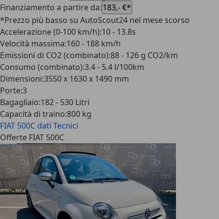
Finanziamento a partire da
:
183,- €*
*Prezzo più basso su AutoScout24 nel mese scorso
Accelerazione (0-100 km/h)
:
10 - 13.8s
Velocità massima
:
160 - 188 km/h
Emissioni di CO2 (combinato)
:
88 - 126 g CO2/km
Consumo (combinato)
:
3.4 - 5.4 l/100km
Dimensioni
:
3550 x 1630 x 1490 mm
Porte
:
3
Bagagliaio
:
182 - 530 Litri
Capacità di traino
:
800 kg
FIAT 500C
dati Tecnici
Offerte FIAT 500C