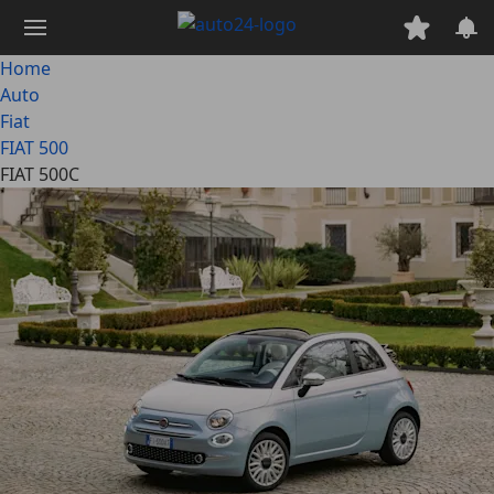
Passa
al
contenuto
Home
principale
Auto
Fiat
FIAT 500
FIAT 500C