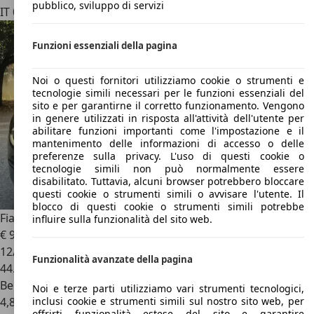
pubblico, sviluppo di servizi
IT 00030
San Cesareo
Funzioni essenziali della pagina
Noi o questi fornitori utilizziamo cookie o strumenti e
tecnologie simili necessari per le funzioni essenziali del
sito e per garantirne il corretto funzionamento. Vengono
in genere utilizzati in risposta all'attività dell'utente per
abilitare funzioni importanti come l'impostazione e il
mantenimento delle informazioni di accesso o delle
preferenze sulla privacy. L'uso di questi cookie o
tecnologie simili non può normalmente essere
disabilitato. Tuttavia, alcuni browser potrebbero bloccare
questi cookie o strumenti simili o avvisare l'utente. Il
blocco di questi cookie o strumenti simili potrebbe
Fiat 500C
500C III 2015 1.2 Lounge 69cv my20
influire sulla funzionalità del sito web.
€ 9.300
12/2019
Funzionalità avanzate della pagina
44.000 km
Benzina
Noi e terze parti utilizziamo vari strumenti tecnologici,
inclusi cookie e strumenti simili sul nostro sito web, per
4,8 l/100 km (comb.)
offrirti funzionalità estese del sito e garantire