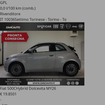
GPL
0,0 l/100 km (comb.)
Rivenditore
IT 10036
Settimo Torinese - Torino - To
Fiat 500C
Hybrid Dolcevita MY26
€ 19.850
1
-