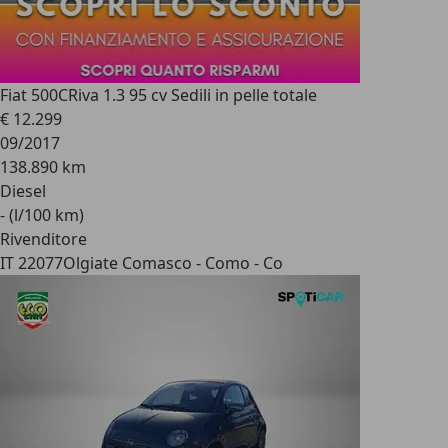
Fiat 500C
Riva 1.3 95 cv Sedili in pelle totale
€ 12.299
09/2017
138.890 km
Diesel
- (l/100 km)
Rivenditore
IT 22077
Olgiate Comasco - Como - Co