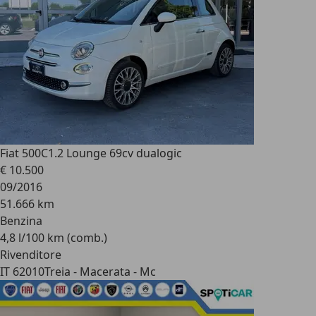
Fiat 500C
1.2 Lounge 69cv dualogic
€ 10.500
09/2016
51.666 km
Benzina
4,8 l/100 km (comb.)
Rivenditore
IT 62010
Treia - Macerata - Mc