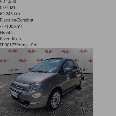
€ 11.500
03/2021
62.243 km
Elettrica/Benzina
- (l/100 km)
Novità
Rivenditore
IT 00173
Roma - Rm