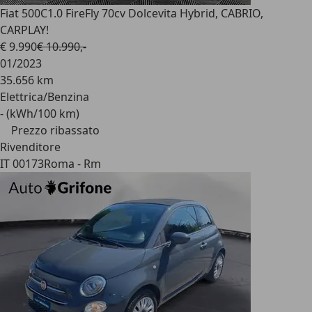
Fiat 500C
1.0 FireFly 70cv Dolcevita Hybrid, CABRIO,
CARPLAY!
€ 9.990
€ 10.990,-
01/2023
35.656 km
Elettrica/Benzina
- (kWh/100 km)
Prezzo ribassato
Rivenditore
IT 00173
Roma - Rm