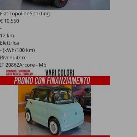
Fiat Topolino
Sporting
€ 10.550
-
12 km
Elettrica
- (kWh/100 km)
Rivenditore
IT 20862
Arcore - Mb