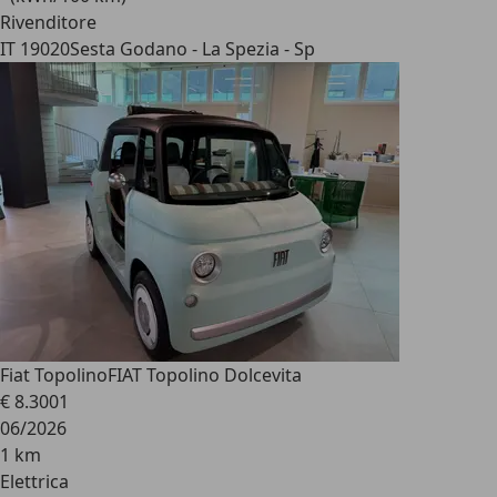
Rivenditore
IT 19020
Sesta Godano - La Spezia - Sp
Fiat Topolino
FIAT Topolino Dolcevita
€ 8.300
1
06/2026
1 km
Elettrica