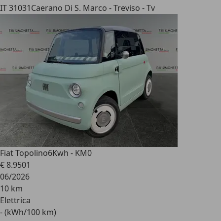
IT 31031
Caerano Di S. Marco - Treviso - Tv
Fiat Topolino
6Kwh - KM0
€ 8.950
1
06/2026
10 km
Elettrica
- (kWh/100 km)