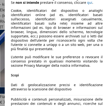
Se
non si intende
prestare il consenso, cliccare
qui
.
- km
Elettrica
Cookie, identificatori del dispositivo o analoghi
identificatori online (ad es. identificatori basati
- (kWh/100 km)
sull’accesso, identificatori assegnati casualmente,
Rivenditore
identificatori basati sulla rete) insieme ad altre
IT 10044
Pianezza - Torino - To
informazioni (ad es. tipo di browser e informazioni sul
browser, lingua, dimensioni dello schermo, tecnologie
supportate, ecc.) possono essere archiviati sul o letti dal
dispositivo dell’utente per riconoscerlo ogni volta che
l’utente si connette a un’app o a un sito web, per una o
più finalità qui presentate.
L’utente può modificare le sue preferenze o revocare il
consenso prestato in qualsiasi momento visitando la
sezione Privacy Manager della nostra informativa.
Scopi
Dati di geolocalizzazione precisi e identificazione
attraverso la scansione del dispositivo
Fiat Topolino
Fiat Topolino 6kw
Pubblicità e contenuti personalizzati, misurazione delle
€ 7.450
1
prestazioni dei contenuti e degli annunci, ricerche sul