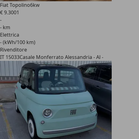
Fiat Topolino
6kw
€ 9.300
1
-
- km
Elettrica
- (kWh/100 km)
Rivenditore
IT 15033
Casale Monferrato Alessandria - Al -