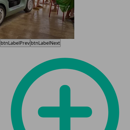
btnLabelPrev
btnLabelNext