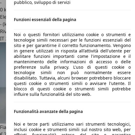
-
pubblico, sviluppo di servizi
0 km
Elettrica
Funzioni essenziali della pagina
- (kWh/100 km)
Rivenditore
Noi o questi fornitori utilizziamo cookie o strumenti e
IT 22060
San Paolo D'argon- Bg
tecnologie simili necessari per le funzioni essenziali del
sito e per garantirne il corretto funzionamento. Vengono
in genere utilizzati in risposta all'attività dell'utente per
abilitare funzioni importanti come l'impostazione e il
mantenimento delle informazioni di accesso o delle
preferenze sulla privacy. L'uso di questi cookie o
tecnologie simili non può normalmente essere
disabilitato. Tuttavia, alcuni browser potrebbero bloccare
questi cookie o strumenti simili o avvisare l'utente. Il
blocco di questi cookie o strumenti simili potrebbe
influire sulla funzionalità del sito web.
Funzionalità avanzate della pagina
Noi e terze parti utilizziamo vari strumenti tecnologici,
Fiat Topolino
CORALLO
inclusi cookie e strumenti simili sul nostro sito web, per
€ 7.650
offrirti funzionalità estese del sito e garantire