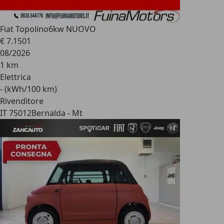
Fiat Topolino
6kw NUOVO
€ 7.150
1
08/2026
1 km
Elettrica
- (kWh/100 km)
Rivenditore
IT 75012
Bernalda - Mt