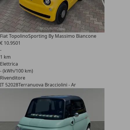
Fiat Topolino
Sporting By Massimo Biancone
€ 10.950
1
-
1 km
Elettrica
- (kWh/100 km)
Rivenditore
IT 52028
Terranuova Bracciolini - Ar