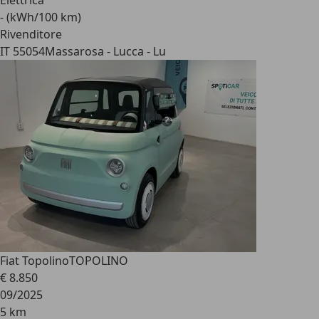
Elettrica
- (kWh/100 km)
Rivenditore
IT 55054
Massarosa - Lucca - Lu
Fiat Topolino
TOPOLINO
€ 8.850
09/2025
5 km