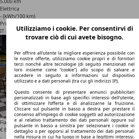
5.000 km
Elettrica
- (kWh/100 km)
Privato
Utilizziamo i cookie. Per consentirvi di
IT 82037
Telese Terme
trovare ciò di cui avete bisogno.
Per offrire all’utente la migliore esperienza possibile con
le nostre offerte, utilizziamo cookie propri e di fornitori
terzi nonché altre tecnologie (di seguito menzionati nel
loro insieme come “cookie”) allo scopo di salvare e
accedere in seguito a informazioni sul dispositivo
utilizzato e a dati personali (tra cui gli indirizzi IP).
Questo consente di presentare annunci pubblicitari
personalizzati in base agli specifici interessi dell’utente,
di ottimizzare l’offerta e di analizzarne la fruizione.
Cliccare sul pulsante in basso a destra per prestare il
consenso all’impiego di cookie soggetti ad autorizzazione
e al relativo trattamento dei dati personali oppure sul
Fiat Topolino
6kw
pulsante in basso a sinistra per selezionare i cookie in
€ 8.600
dettaglio o per opporsi al trattamento dei dati personali
-
nella misura in cui ha luogo in base a legittimi interessi.