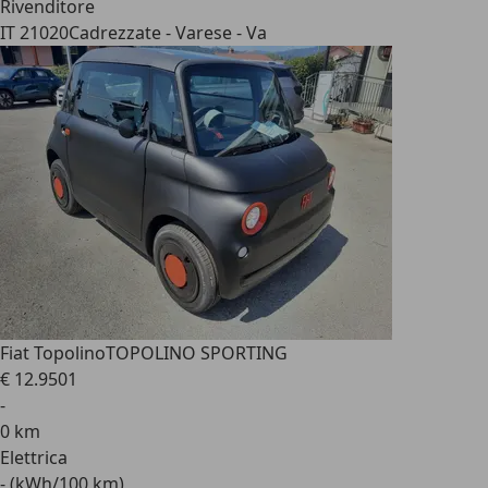
Rivenditore
IT 21020
Cadrezzate - Varese - Va
Fiat Topolino
TOPOLINO SPORTING
€ 12.950
1
-
0 km
Elettrica
- (kWh/100 km)