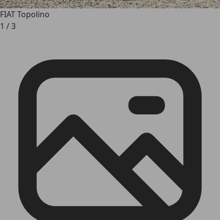
FIAT Topolino
1
/
3