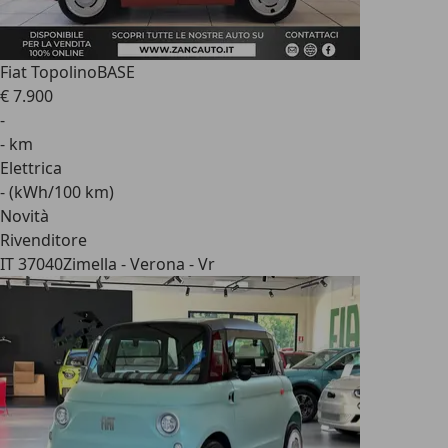
Fiat Topolino
BASE
€ 7.900
-
- km
Elettrica
- (kWh/100 km)
Novità
Rivenditore
IT 37040
Zimella - Verona - Vr