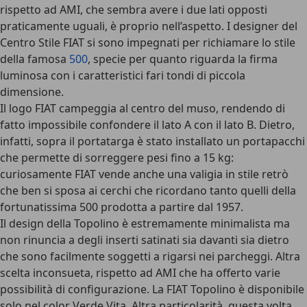
rispetto ad AMI, che sembra avere i due lati opposti
praticamente uguali, è proprio nell’aspetto. I designer del
Centro Stile FIAT si sono impegnati per richiamare lo stile
della famosa
500
, specie per quanto riguarda la firma
luminosa con i caratteristici fari tondi di piccola
dimensione.
Il logo FIAT campeggia al centro del muso, rendendo di
fatto impossibile confondere il lato A con il lato B. Dietro,
infatti, sopra il portatarga è stato installato un portapacchi
che permette di sorreggere pesi fino a 15 kg:
curiosamente FIAT vende anche una valigia in stile retrò
che ben si sposa ai cerchi che ricordano tanto quelli della
fortunatissima 500 prodotta a partire dal 1957.
Il design della Topolino è estremamente minimalista ma
non rinuncia a degli inserti satinati sia davanti sia dietro
che sono facilmente soggetti a rigarsi nei parcheggi. Altra
scelta inconsueta, rispetto ad AMI che ha offerto varie
possibilità di configurazione. La FIAT Topolino è disponibile
solo nel color Verde Vita. Altra particolarità, questa volta