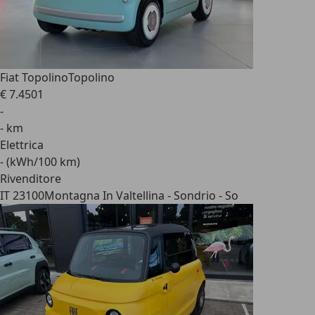
Fiat Topolino
Topolino
€ 7.450
1
-
- km
Elettrica
- (kWh/100 km)
Rivenditore
IT 23100
Montagna In Valtellina - Sondrio - So