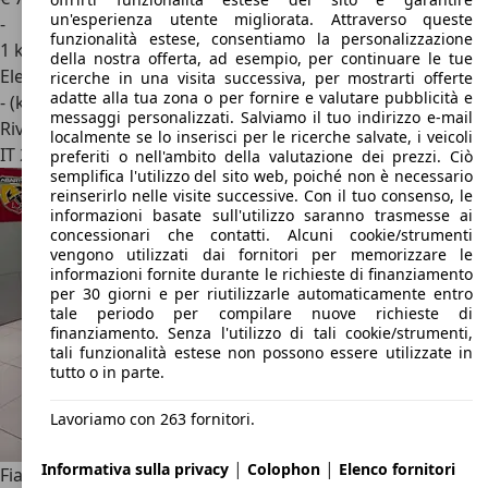
un'esperienza utente migliorata. Attraverso queste
-
funzionalità estese, consentiamo la personalizzazione
1 km
della nostra offerta, ad esempio, per continuare le tue
Elettrica
ricerche in una visita successiva, per mostrarti offerte
adatte alla tua zona o per fornire e valutare pubblicità e
- (kWh/100 km)
messaggi personalizzati. Salviamo il tuo indirizzo e-mail
Rivenditore
localmente se lo inserisci per le ricerche salvate, i veicoli
IT 20862
Arcore - Mb
preferiti o nell'ambito della valutazione dei prezzi. Ciò
semplifica l'utilizzo del sito web, poiché non è necessario
reinserirlo nelle visite successive. Con il tuo consenso, le
informazioni basate sull'utilizzo saranno trasmesse ai
concessionari che contatti. Alcuni cookie/strumenti
vengono utilizzati dai fornitori per memorizzare le
informazioni fornite durante le richieste di finanziamento
per 30 giorni e per riutilizzarle automaticamente entro
tale periodo per compilare nuove richieste di
finanziamento. Senza l'utilizzo di tali cookie/strumenti,
tali funzionalità estese non possono essere utilizzate in
tutto o in parte.
Lavoriamo con 263 fornitori.
|
|
Informativa sulla privacy
Colophon
Elenco fornitori
Fiat Topolino