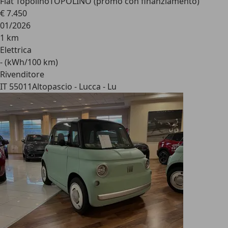
Fiat Topolino
TOPOLINO (promo con finanziamento)
€ 7.450
01/2026
1 km
Elettrica
- (kWh/100 km)
Rivenditore
IT 55011
Altopascio - Lucca - Lu