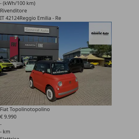
- (kWh/100 km)
Rivenditore
IT 42124
Reggio Emilia - Re
Fiat Topolino
topolino
€ 9.990
-
- km