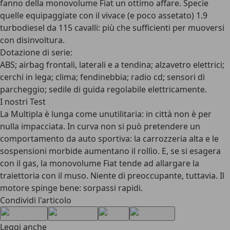
fanno della monovolume Fiat un ottimo affare. Specie
quelle equipaggiate con il vivace (e poco assetato) 1.9
turbodiesel da 115 cavalli: più che sufficienti per muoversi
con disinvoltura.
Dotazione di serie:
ABS; airbag frontali, laterali e a tendina; alzavetro elettrici;
cerchi in lega; clima; fendinebbia; radio cd; sensori di
parcheggio; sedile di guida regolabile elettricamente.
I nostri Test
La Multipla è lunga come unutilitaria: in città non è per
nulla impacciata. In curva non si può pretendere un
comportamento da auto sportiva: la carrozzeria alta e le
sospensioni morbide aumentano il rollìo. E, se si esagera
con il gas, la monovolume Fiat tende ad allargare la
traiettoria con il muso. Niente di preoccupante, tuttavia. Il
motore spinge bene: sorpassi rapidi.
Condividi l'articolo
Leggi anche