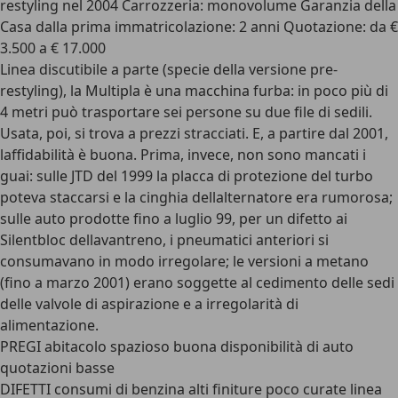
restyling nel 2004 Carrozzeria: monovolume Garanzia della
Casa dalla prima immatricolazione: 2 anni Quotazione: da €
3.500 a € 17.000
Linea discutibile a parte (specie della versione pre-
restyling), la Multipla è una macchina furba: in poco più di
4 metri può trasportare sei persone su due file di sedili.
Usata, poi, si trova a prezzi stracciati. E, a partire dal 2001,
laffidabilità è buona. Prima, invece, non sono mancati i
guai: sulle JTD del 1999 la placca di protezione del turbo
poteva staccarsi e la cinghia dellalternatore era rumorosa;
sulle auto prodotte fino a luglio 99, per un difetto ai
Silentbloc dellavantreno, i pneumatici anteriori si
consumavano in modo irregolare; le versioni a metano
(fino a marzo 2001) erano soggette al cedimento delle sedi
delle valvole di aspirazione e a irregolarità di
alimentazione.
PREGI abitacolo spazioso buona disponibilità di auto
quotazioni basse
DIFETTI consumi di benzina alti finiture poco curate linea