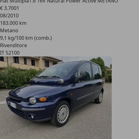
Fiat Multipla
1.6 16V Natural Power Active METANO
€ 3.700
1
08/2010
183.000 km
Metano
9,1 kg/100 km (comb.)
Rivenditore
IT 52100