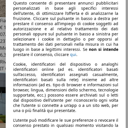
Questo consente di presentare annunci pubblicitari
personalizzati in base agli specifici interessi
dell’utente, di ottimizzare l’offerta e di analizzarne la
fruizione. Cliccare sul pulsante in basso a destra per
Fiat Multipla
Multipla II 2004 1.6 16v natural power Active
prestare il consenso all’impiego di cookie soggetti ad
€ 1.500
autorizzazione e al relativo trattamento dei dati
personali oppure sul pulsante in basso a sinistra per
07/2008
selezionare i cookie in dettaglio o per opporsi al
237.000 km
trattamento dei dati personali nella misura in cui ha
Metano
luogo in base a legittimi interessi. Se
non si intende
prestare il consenso, cliccare
qui
.
6,3 kg/100 km (comb.)
Rivenditore
Cookie, identificatori del dispositivo o analoghi
IT 00159
identificatori online (ad es. identificatori basati
sull’accesso, identificatori assegnati casualmente,
identificatori basati sulla rete) insieme ad altre
informazioni (ad es. tipo di browser e informazioni sul
browser, lingua, dimensioni dello schermo, tecnologie
supportate, ecc.) possono essere archiviati sul o letti
dal dispositivo dell’utente per riconoscerlo ogni volta
che l’utente si connette a un’app o a un sito web, per
una o più finalità qui presentate.
L’utente può modificare le sue preferenze o revocare il
consenso prestato in qualsiasi momento visitando la