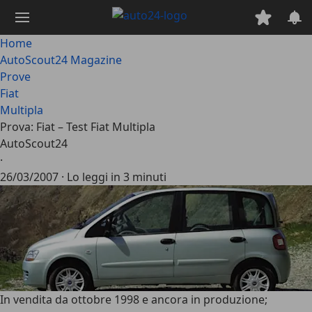
Passa
al
contenuto
Home
principale
AutoScout24 Magazine
Prove
Fiat
Multipla
Prova: Fiat – Test Fiat Multipla
AutoScout24
·
26/03/2007
·
Lo leggi in 3 minuti
In vendita da ottobre 1998 e ancora in produzione;