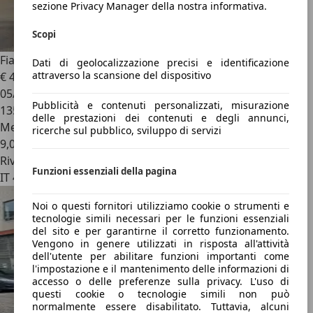
sezione Privacy Manager della nostra informativa.
Scopi
Fiat Multipla
Multipla 1.6 16v METANO-KM CERTIFICATI
Dati di geolocalizzazione precisi e identificazione
attraverso la scansione del dispositivo
€ 4.850
05/2006
Pubblicità e contenuti personalizzati, misurazione
135.421 km
delle prestazioni dei contenuti e degli annunci,
Metano
ricerche sul pubblico, sviluppo di servizi
9,0 kg/100 km (comb.)
Rivenditore
Funzioni essenziali della pagina
IT 41122
Noi o questi fornitori utilizziamo cookie o strumenti e
tecnologie simili necessari per le funzioni essenziali
del sito e per garantirne il corretto funzionamento.
Vengono in genere utilizzati in risposta all'attività
dell'utente per abilitare funzioni importanti come
l'impostazione e il mantenimento delle informazioni di
accesso o delle preferenze sulla privacy. L'uso di
questi cookie o tecnologie simili non può
normalmente essere disabilitato. Tuttavia, alcuni