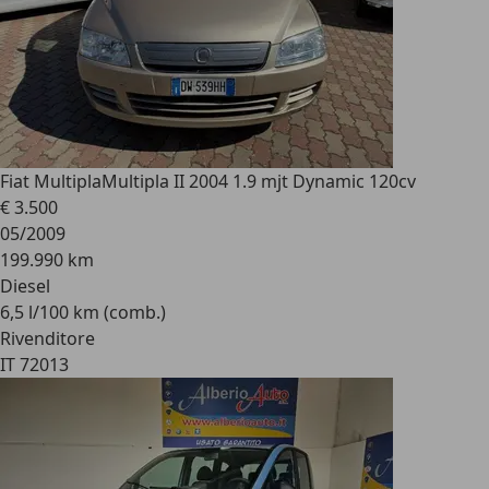
Fiat Multipla
Multipla II 2004 1.9 mjt Dynamic 120cv
€ 3.500
05/2009
199.990 km
Diesel
6,5 l/100 km (comb.)
Rivenditore
IT 72013