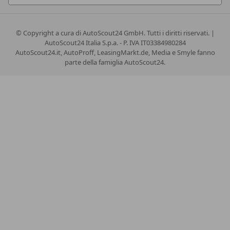
© Copyright
a cura di AutoScout24 GmbH. Tutti i diritti riservati. |
AutoScout24 Italia S.p.a. - P. IVA IT03384980284
AutoScout24.it, AutoProff, LeasingMarkt.de, Media e Smyle fanno
parte della famiglia AutoScout24.