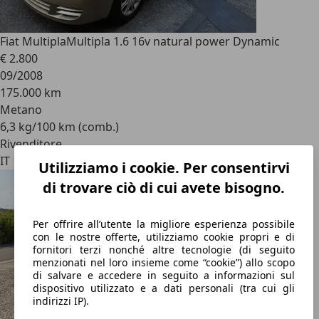
Fiat Multipla
Multipla 1.6 16v natural power Dynamic
€ 2.800
09/2008
175.000 km
Metano
6,3 kg/100 km (comb.)
Rivenditore
IT 10129
Utilizziamo i cookie. Per consentirvi
di trovare ciò di cui avete bisogno.
Per offrire all’utente la migliore esperienza possibile
con le nostre offerte, utilizziamo cookie propri e di
fornitori terzi nonché altre tecnologie (di seguito
menzionati nel loro insieme come “cookie”) allo scopo
di salvare e accedere in seguito a informazioni sul
dispositivo utilizzato e a dati personali (tra cui gli
indirizzi IP).