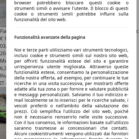
browser potrebbero bloccare questi cookie o
strumenti simili o avvisare l'utente. Il blocco di questi
cookie o strumenti simili potrebbe influire sulla
funzionalità del sito web.
Fiat Multipla
Multipla II 2004 1.6 16v natural power Dynamic
Funzionalità avanzate della pagina
€ 1.990
03/2007
Noi e terze parti utilizziamo vari strumenti tecnologici,
204.000 km
inclusi cookie e strumenti simili sul nostro sito web,
Metano
per offrirti funzionalità estese del sito e garantire
un'esperienza utente migliorata. Attraverso queste
6,3 kg/100 km (comb.)
funzionalità estese, consentiamo la personalizzazione
Rivenditore
della nostra offerta, ad esempio, per continuare le tue
IT 40131
ricerche in una visita successiva, per mostrarti offerte
adatte alla tua zona o per fornire e valutare pubblicità
e messaggi personalizzati. Salviamo il tuo indirizzo e-
mail localmente se lo inserisci per le ricerche salvate, i
veicoli preferiti o nell'ambito della valutazione dei
prezzi. Ciò semplifica l'utilizzo del sito web, poiché
non è necessario reinserirlo nelle visite successive.
Con il tuo consenso, le informazioni basate sull'utilizzo
saranno trasmesse ai concessionari che contatti.
Alcuni cookie/strumenti vengono utilizzati dai fornitori