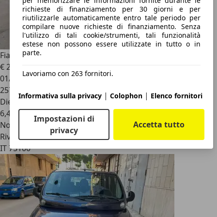
per memorizzare le informazioni fornite durante le
richieste di finanziamento per 30 giorni e per
riutilizzarle automaticamente entro tale periodo per
compilare nuove richieste di finanziamento. Senza
l'utilizzo di tali cookie/strumenti, tali funzionalità
estese non possono essere utilizzate in tutto o in
parte.
Fiat Multipla
1.9 jtd
€ 2.900
Lavoriamo con 263 fornitori.
01/2003
257.000 km
|
|
Informativa sulla privacy
Colophon
Elenco fornitori
Diesel
6,4 l/100 km (comb.)
Impostazioni di
Accetta tutto
Novità
privacy
Rivenditore
IT 75100