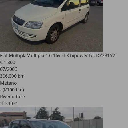
Fiat Multipla
Multipla 1.6 16v ELX bipower tg. DY281SV
€ 1.800
07/2006
306.000 km
Metano
- (l/100 km)
Rivenditore
IT 33031