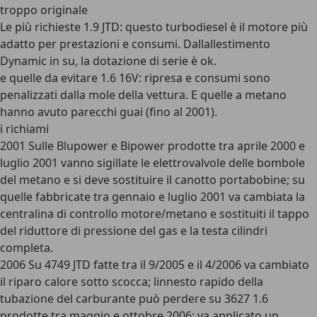
troppo originale
Le più richieste 1.9 JTD: questo turbodiesel è il motore più
adatto per prestazioni e consumi. Dallallestimento
Dynamic in su, la dotazione di serie è ok.
e quelle da evitare 1.6 16V: ripresa e consumi sono
penalizzati dalla mole della vettura. E quelle a metano
hanno avuto parecchi guai (fino al 2001).
i richiami
2001 Sulle Blupower e Bipower prodotte tra aprile 2000 e
luglio 2001 vanno sigillate le elettrovalvole delle bombole
del metano e si deve sostituire il canotto portabobine; su
quelle fabbricate tra gennaio e luglio 2001 va cambiata la
centralina di controllo motore/metano e sostituiti il tappo
del riduttore di pressione del gas e la testa cilindri
completa.
2006 Su 4749 JTD fatte tra il 9/2005 e il 4/2006 va cambiato
il riparo calore sotto scocca; linnesto rapido della
tubazione del carburante può perdere su 3627 1.6
prodotte tra maggio e ottobre 2006: va applicato un