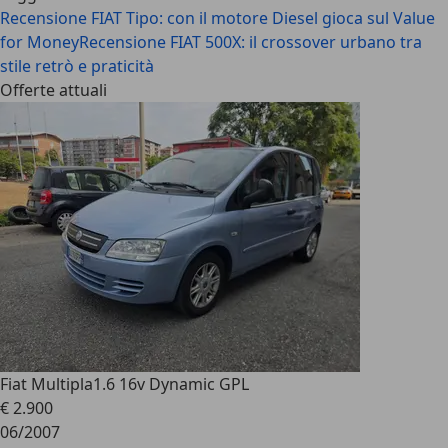
Recensione FIAT Tipo: con il motore Diesel gioca sul Value
for Money
Recensione FIAT 500X: il crossover urbano tra
stile retrò e praticità
Offerte attuali
Fiat Multipla
1.6 16v Dynamic GPL
€ 2.900
06/2007