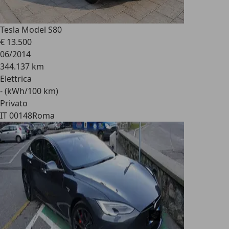
Tesla Model S
80
€ 13.500
06/2014
344.137 km
Elettrica
- (kWh/100 km)
Privato
IT 00148
Roma