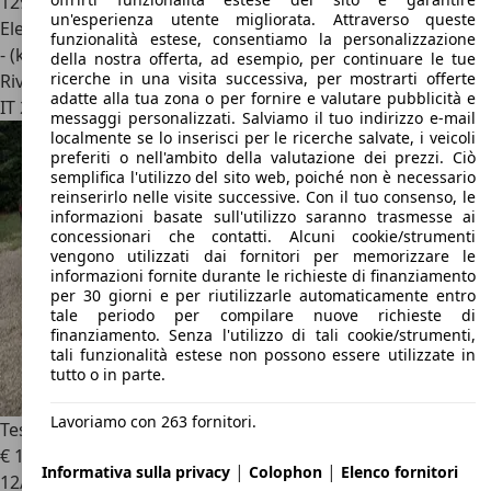
129.000 km
un'esperienza utente migliorata. Attraverso queste
Elettrica
funzionalità estese, consentiamo la personalizzazione
- (kWh/100 km)
della nostra offerta, ad esempio, per continuare le tue
ricerche in una visita successiva, per mostrarti offerte
Rivenditore
adatte alla tua zona o per fornire e valutare pubblicità e
IT 20093
Cologno Monzese - Milano - Mi
messaggi personalizzati. Salviamo il tuo indirizzo e-mail
localmente se lo inserisci per le ricerche salvate, i veicoli
preferiti o nell'ambito della valutazione dei prezzi. Ciò
semplifica l'utilizzo del sito web, poiché non è necessario
reinserirlo nelle visite successive. Con il tuo consenso, le
informazioni basate sull'utilizzo saranno trasmesse ai
concessionari che contatti. Alcuni cookie/strumenti
vengono utilizzati dai fornitori per memorizzare le
informazioni fornite durante le richieste di finanziamento
per 30 giorni e per riutilizzarle automaticamente entro
tale periodo per compilare nuove richieste di
finanziamento. Senza l'utilizzo di tali cookie/strumenti,
tali funzionalità estese non possono essere utilizzate in
tutto o in parte.
Lavoriamo con 263 fornitori.
Tesla Model S
85 Performance Plus ! BATTERIA SOSTITUITA !
€ 19.000
|
|
Informativa sulla privacy
Colophon
Elenco fornitori
12/2013