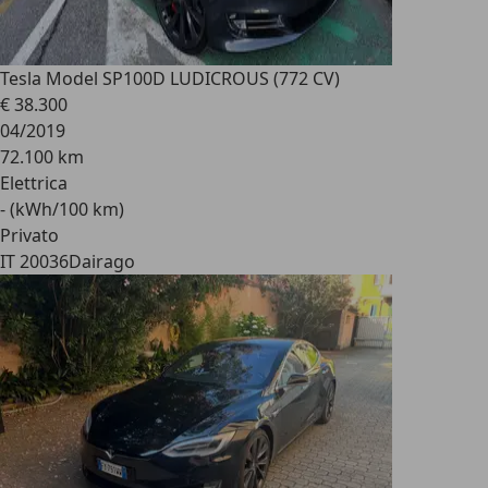
Tesla Model S
P100D LUDICROUS (772 CV)
€ 38.300
04/2019
72.100 km
Elettrica
- (kWh/100 km)
Privato
IT 20036
Dairago