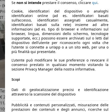
Se
non si intende
prestare il consenso, cliccare
qui
.
- (kWh/100 km)
Privato
Cookie, identificatori del dispositivo o analoghi
identificatori online (ad es. identificatori basati
IT 38122
Trento
sull’accesso, identificatori assegnati casualmente,
identificatori basati sulla rete) insieme ad altre
informazioni (ad es. tipo di browser e informazioni sul
browser, lingua, dimensioni dello schermo, tecnologie
supportate, ecc.) possono essere archiviati sul o letti dal
dispositivo dell’utente per riconoscerlo ogni volta che
l’utente si connette a un’app o a un sito web, per una o
più finalità qui presentate.
L’utente può modificare le sue preferenze o revocare il
consenso prestato in qualsiasi momento visitando la
sezione Privacy Manager della nostra informativa.
Scopi
Dati di geolocalizzazione precisi e identificazione
Tesla Model S
Model S Long Range Plus awd
attraverso la scansione del dispositivo
€ 29.000
1
11/2020
Pubblicità e contenuti personalizzati, misurazione delle
105.400 km
prestazioni dei contenuti e degli annunci, ricerche sul