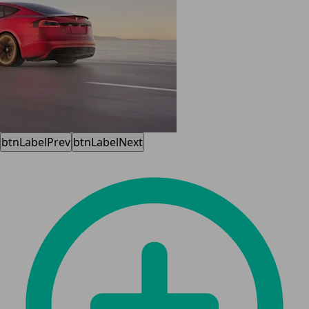
btnLabelPrev
btnLabelNext