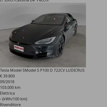
IT 20051
Cassina De' Pecchi
Tesla Model S
Model S P100 D 722CV LUDICRUS
€ 39.800
09/2018
103.000 km
Elettrica
- (kWh/100 km)
Rivenditore