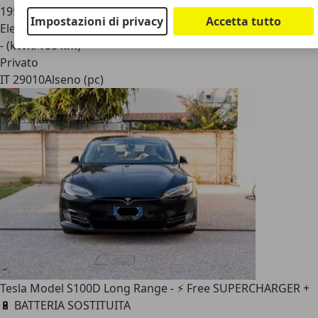
195.000 km
Impostazioni di privacy
Accetta tutto
Elettrica
- (kWh/100 km)
Privato
IT 29010
Alseno (pc)
Tesla Model S
100D Long Range - ⚡ Free SUPERCHARGER +
🔋 BATTERIA SOSTITUITA