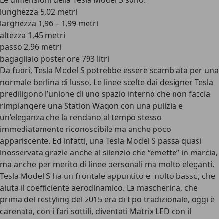
Le dimensioni della Tesla Model S sono:
lunghezza 5,02 metri
larghezza 1,96 – 1,99 metri
altezza 1,45 metri
passo 2,96 metri
bagagliaio posteriore 793 litri
Da fuori, Tesla Model S potrebbe essere scambiata per una
normale berlina di lusso. Le linee scelte dai designer Tesla
prediligono l’unione di uno spazio interno che non faccia
rimpiangere una Station Wagon con una pulizia e
un’eleganza che la rendano al tempo stesso
immediatamente riconoscibile ma anche poco
appariscente. Ed infatti, una Tesla Model S
passa quasi
inosservata grazie anche al silenzio che “emette” in marcia
,
ma anche per merito di linee personali ma molto eleganti.
Tesla Model S ha un frontale appuntito e molto basso, che
aiuta il coefficiente aerodinamico. La mascherina, che
prima del restyling del 2015 era di tipo tradizionale, oggi è
carenata, con i fari sottili, diventati Matrix LED con il