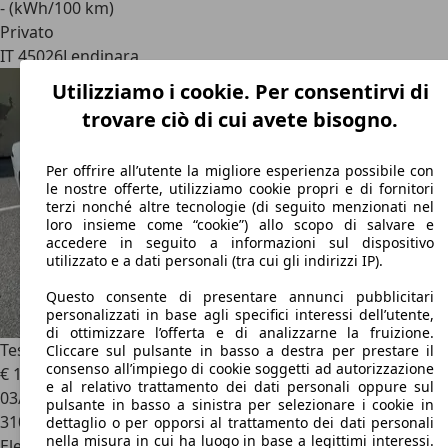
- (kWh/100 km)
Privato
IT 45026
Lendinara
Utilizziamo i cookie. Per consentirvi di
trovare ciò di cui avete bisogno.
Per offrire all’utente la migliore esperienza possibile con
le nostre offerte, utilizziamo cookie propri e di fornitori
terzi nonché altre tecnologie (di seguito menzionati nel
loro insieme come “cookie”) allo scopo di salvare e
accedere in seguito a informazioni sul dispositivo
utilizzato e a dati personali (tra cui gli indirizzi IP).
Questo consente di presentare annunci pubblicitari
personalizzati in base agli specifici interessi dell’utente,
di ottimizzare l’offerta e di analizzarne la fruizione.
Tesla Model S
Model S 75
Cliccare sul pulsante in basso a destra per prestare il
consenso all’impiego di cookie soggetti ad autorizzazione
€ 15.300
e al relativo trattamento dei dati personali oppure sul
03/2018
pulsante in basso a sinistra per selezionare i cookie in
310.000 km
dettaglio o per opporsi al trattamento dei dati personali
nella misura in cui ha luogo in base a legittimi interessi.
Elettrica