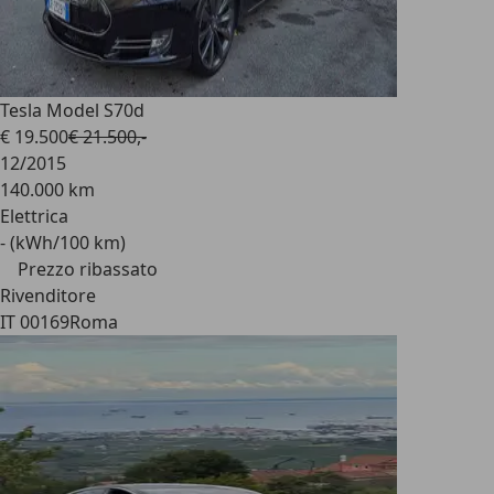
Tesla Model S
70d
€ 19.500
€ 21.500,-
12/2015
140.000 km
Elettrica
- (kWh/100 km)
Prezzo ribassato
Rivenditore
IT 00169
Roma