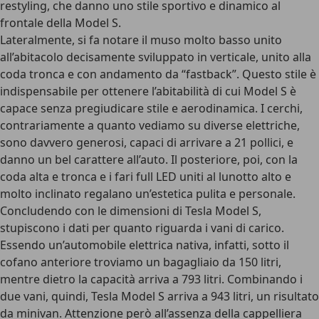
restyling, che danno uno stile sportivo e dinamico al
frontale della Model S.
Lateralmente, si fa notare il muso molto basso unito
all’abitacolo decisamente sviluppato in verticale, unito alla
coda tronca e con andamento da “fastback”. Questo stile è
indispensabile per ottenere l’abitabilità di cui Model S è
capace senza pregiudicare stile e aerodinamica. I cerchi,
contrariamente a quanto vediamo su diverse elettriche,
sono davvero generosi, capaci di arrivare a 21 pollici, e
danno un bel carattere all’auto. Il posteriore, poi, con la
coda alta e tronca e i fari full LED uniti al lunotto alto e
molto inclinato regalano un’estetica pulita e personale.
Concludendo con le dimensioni di Tesla Model S,
stupiscono i dati per quanto riguarda i vani di carico.
Essendo un’automobile elettrica nativa, infatti, sotto il
cofano anteriore troviamo un bagagliaio da 150 litri,
mentre dietro la capacità arriva a 793 litri. Combinando i
due vani, quindi, Tesla Model S arriva a 943 litri, un risultato
da minivan. Attenzione però all’assenza della cappelliera