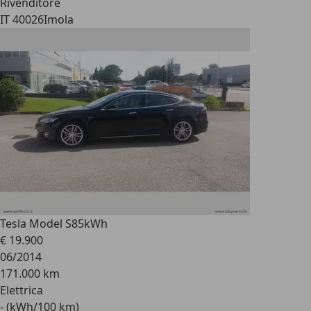
Rivenditore
IT 40026
Imola
Tesla Model S
85kWh
€ 19.900
06/2014
171.000 km
Elettrica
- (kWh/100 km)