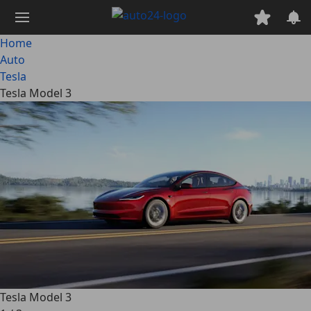
Passa
al
contenuto
Home
principale
Auto
Tesla
Tesla Model 3
Tesla Model 3