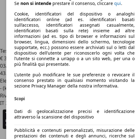
Se
non si intende
prestare il consenso, cliccare
qui
.
Cookie, identificatori del dispositivo o analoghi
identificatori online (ad es. identificatori basati
sull’accesso, identificatori assegnati casualmente,
identificatori basati sulla rete) insieme ad altre
informazioni (ad es. tipo di browser e informazioni sul
browser, lingua, dimensioni dello schermo, tecnologie
supportate, ecc.) possono essere archiviati sul o letti dal
Tesla Model 3
Rear-Wheel Drive
dispositivo dell’utente per riconoscerlo ogni volta che
€ 33.400
l’utente si connette a un’app o a un sito web, per una o
più finalità qui presentate.
03/2023
43.295 km
L’utente può modificare le sue preferenze o revocare il
Elettrica
consenso prestato in qualsiasi momento visitando la
sezione Privacy Manager della nostra informativa.
- (kWh/100 km)
Rivenditore
Scopi
IT 20010
Arluno - Milano - Mi
Dati di geolocalizzazione precisi e identificazione
attraverso la scansione del dispositivo
Pubblicità e contenuti personalizzati, misurazione delle
prestazioni dei contenuti e degli annunci, ricerche sul