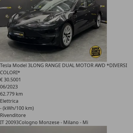
Tesla Model 3
LONG RANGE DUAL MOTOR AWD *DIVERSI
COLORI*
€ 30.500
1
06/2023
62.779 km
Elettrica
- (kWh/100 km)
Rivenditore
IT 20093
Cologno Monzese - Milano - Mi