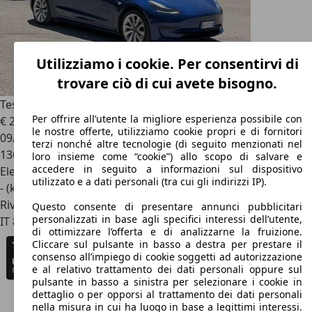
Utilizziamo i cookie. Per consentirvi di
trovare ciò di cui avete bisogno.
Tesla Model 3
Model 3 Standard rwd Plus
Per offrire all’utente la migliore esperienza possibile con
€ 20.499
le nostre offerte, utilizziamo cookie propri e di fornitori
09/2020
terzi nonché altre tecnologie (di seguito menzionati nel
136.000 km
loro insieme come “cookie”) allo scopo di salvare e
accedere in seguito a informazioni sul dispositivo
Elettrica
utilizzato e a dati personali (tra cui gli indirizzi IP).
- (kWh/100 km)
Rivenditore
Questo consente di presentare annunci pubblicitari
personalizzati in base agli specifici interessi dell’utente,
IT 83027
Mugnano Del Cardinale - Avellino - Av
di ottimizzare l’offerta e di analizzarne la fruizione.
Cliccare sul pulsante in basso a destra per prestare il
consenso all’impiego di cookie soggetti ad autorizzazione
e al relativo trattamento dei dati personali oppure sul
pulsante in basso a sinistra per selezionare i cookie in
dettaglio o per opporsi al trattamento dei dati personali
nella misura in cui ha luogo in base a legittimi interessi.