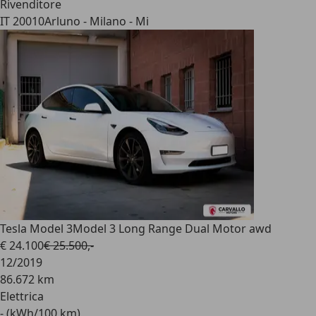
Rivenditore
IT 20010
Arluno - Milano - Mi
Tesla Model 3
Model 3 Long Range Dual Motor awd
€ 24.100
€ 25.500,-
12/2019
86.672 km
Elettrica
- (kWh/100 km)