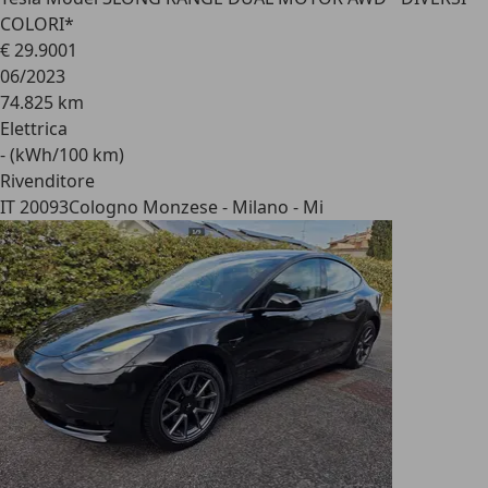
COLORI*
€ 29.900
1
06/2023
74.825 km
Elettrica
- (kWh/100 km)
Rivenditore
IT 20093
Cologno Monzese - Milano - Mi