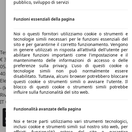
pubblico, sviluppo di servizi
Funzioni essenziali della pagina
Noi o questi fornitori utilizziamo cookie o strumenti e
tecnologie simili necessari per le funzioni essenziali del
sito e per garantirne il corretto funzionamento. Vengono
in genere utilizzati in risposta all'attività dell'utente per
Tesla Model 3
Rear-Wheel Drive
abilitare funzioni importanti come l'impostazione e il
€ 31.100
mantenimento delle informazioni di accesso o delle
preferenze sulla privacy. L'uso di questi cookie o
05/2023
tecnologie simili non può normalmente essere
40.105 km
disabilitato. Tuttavia, alcuni browser potrebbero bloccare
Elettrica
questi cookie o strumenti simili o avvisare l'utente. Il
blocco di questi cookie o strumenti simili potrebbe
- (kWh/100 km)
influire sulla funzionalità del sito web.
Rivenditore
IT 00133
Roma - Rm
Funzionalità avanzate della pagina
Noi e terze parti utilizziamo vari strumenti tecnologici,
inclusi cookie e strumenti simili sul nostro sito web, per
offrirti funzionalità estese del sito e garantire