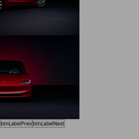
btnLabelPrev
btnLabelNext