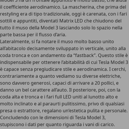
Model 3 ha un frontale appuntito e molto basso, che aiuta
il coefficiente aerodinamico. La mascherina, che prima del
restyling era di tipo tradizionale, oggi è carenata, con i fari
sottili e appuntiti, diventati Matrix LED che chiudono del
tutto il muso della Model 3 lasciando solo lo spazio nella
parte bassa per il flusso d’aria.
Lateralmente, si fa notare il muso molto basso unito
all’abitacolo decisamente sviluppato in verticale, unito alla
coda tronca e con andamento da “fastback”. Questo stile è
indispensabile per ottenere l’abitabilità di cui Tesla Model 3
è capace senza pregiudicare stile e aerodinamica. I cerchi,
contrariamente a quanto vediamo su diverse elettriche,
sono davvero generosi, capaci di arrivare a 20 pollici, e
danno un bel carattere all’auto. Il posteriore, poi, con la
coda alta e tronca e i fari full LED uniti al lunotto alto e
molto inclinato e al paraurti pulitissimo, privo di qualsiasi
presa o estrattore, regalano un’estetica pulita e personale.
Concludendo con le dimensioni di Tesla Model 3,
stupiscono i dati per quanto riguarda i vani di carico.