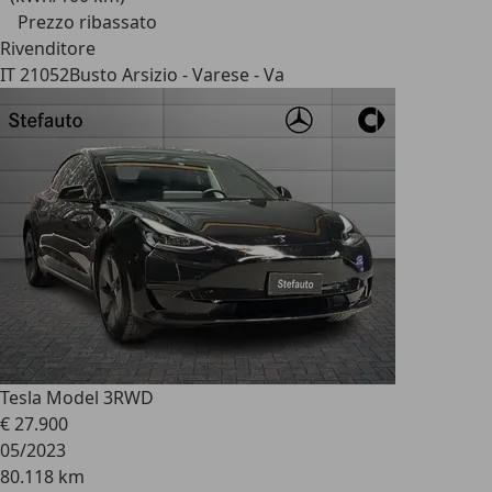
Prezzo ribassato
Rivenditore
IT 21052
Busto Arsizio - Varese - Va
Tesla Model 3
RWD
€ 27.900
05/2023
80.118 km