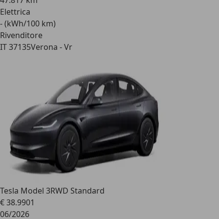
47.817 km
Elettrica
- (kWh/100 km)
Rivenditore
IT 37135
Verona - Vr
Tesla Model 3
RWD Standard
€ 38.990
1
06/2026