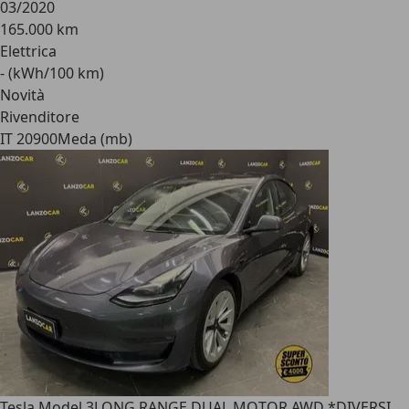
03/2020
165.000 km
Elettrica
- (kWh/100 km)
Novità
Rivenditore
IT 20900
Meda (mb)
Tesla Model 3
LONG RANGE DUAL MOTOR AWD *DIVERSI