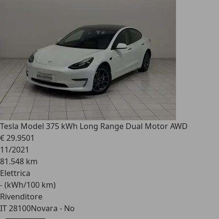
Tesla Model 3
75 kWh Long Range Dual Motor AWD
€ 29.950
1
11/2021
81.548 km
Elettrica
- (kWh/100 km)
Rivenditore
IT 28100
Novara - No