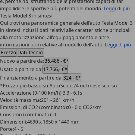
e, perché no, sfruttando delle prestazioni capaci di far
impallidire le sportive più potenti del mondo.
Leggi di più
Tesla Model 3 in sintesi
Qui trovi una panoramica generale dell’auto Tesla Model 3
in sintesi inclusi i dati relativi alle caratteristiche principali,
alla motorizzazione, all’equipaggiamento e altre
informazioni utili relative al modello dell’auto.
Leggi di più
Prezzo
Dati Tecnici
Nuovo a partire da
:
36.486,- €*
Usato a partire da
:
17.766,- €*
Finanziamento a partire da
:
324,- €*
*Prezzo più basso su AutoScout24 nel mese scorso
Accelerazione (0-100 km/h)
:
3.3 - 6.1s
Velocità massima
:
201 - 261 km/h
Emissioni di CO2 (combinato)
:
0 - 0 g CO2/km
Consumo (combinato)
:
0
Dimensioni
:
4690 x 1850 x 1440 mm
Porte
:
4 - 5