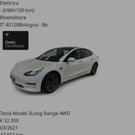
Elettrica
- (kWh/100 km)
Rivenditore
IT 40128
Bologna - Bo
Tesla Model 3
Long Range AWD
€ 32.300
03/2021