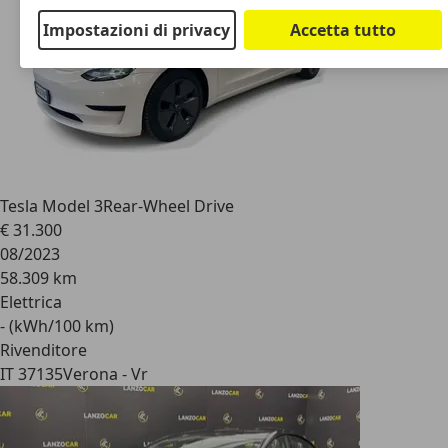
Impostazioni di privacy
Accetta tutto
Tesla Model 3
Rear-Wheel Drive
€ 31.300
08/2023
58.309 km
Elettrica
- (kWh/100 km)
Rivenditore
IT 37135
Verona - Vr