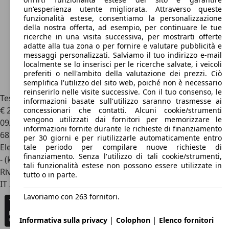
un'esperienza utente migliorata. Attraverso queste
funzionalità estese, consentiamo la personalizzazione
della nostra offerta, ad esempio, per continuare le tue
ricerche in una visita successiva, per mostrarti offerte
adatte alla tua zona o per fornire e valutare pubblicità e
messaggi personalizzati. Salviamo il tuo indirizzo e-mail
localmente se lo inserisci per le ricerche salvate, i veicoli
preferiti o nell'ambito della valutazione dei prezzi. Ciò
semplifica l'utilizzo del sito web, poiché non è necessario
reinserirlo nelle visite successive. Con il tuo consenso, le
Tesla Model 3
Long Range AWD
informazioni basate sull'utilizzo saranno trasmesse ai
€ 27.500
concessionari che contatti. Alcuni cookie/strumenti
vengono utilizzati dai fornitori per memorizzare le
09/2020
informazioni fornite durante le richieste di finanziamento
68.994 km
per 30 giorni e per riutilizzarle automaticamente entro
Elettrica
tale periodo per compilare nuove richieste di
finanziamento. Senza l'utilizzo di tali cookie/strumenti,
- (kWh/100 km)
tali funzionalità estese non possono essere utilizzate in
Rivenditore
tutto o in parte.
IT 37135
Verona - Vr
Lavoriamo con 263 fornitori.
|
|
Informativa sulla privacy
Colophon
Elenco fornitori