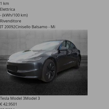
1 km
Elettrica
- (kWh/100 km)
Rivenditore
IT 20092
Cinisello Balsamo - Mi
Tesla Model 3
Model 3
€ 42.950
1