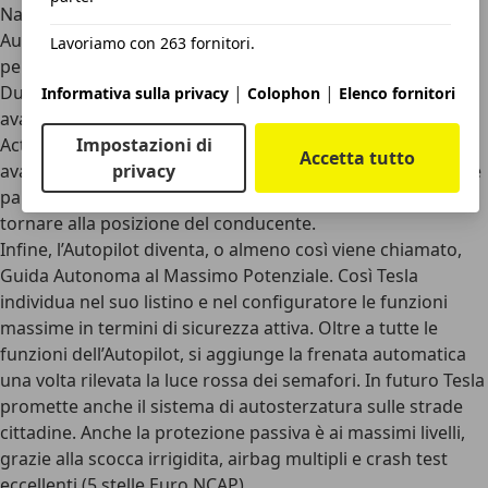
Navigate on Autopilot (Beta)
Autopark: parcheggio automatico, sia in parallelo sia in
Lavoriamo con 263 fornitori.
perpendicolare
|
|
Dumb Summon: tramite l’app l’auto può essere spostata
Informativa sulla privacy
Colophon
Elenco fornitori
avanti e indietro in spazi stretti
Impostazioni di
Actually Smart Summon: funzione di guida autonoma
Accetta tutto
privacy
avanzata, con questa tecnologia la Model Y può affrontare
parcheggi più complessi e muoversi tra oggetti per
tornare alla posizione del conducente.
Infine, l’Autopilot diventa, o almeno così viene chiamato,
Guida Autonoma al Massimo Potenziale
. Così Tesla
individua nel suo listino e nel configuratore le funzioni
massime in termini di sicurezza attiva. Oltre a tutte le
funzioni dell’Autopilot, si aggiunge la frenata automatica
una volta rilevata la
luce rossa dei semafori
. In futuro Tesla
promette anche il sistema di autosterzatura sulle strade
cittadine. Anche la
protezione passiva
è ai massimi livelli,
grazie alla scocca irrigidita, airbag multipli e crash test
eccellenti (5 stelle Euro NCAP).