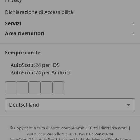
Dichiarazione di Accessibilità
Servizi
Area rivenditori
Sempre con te
AutoScout24 per iOS
AutoScout24 per Android
© Copyright
a cura di AutoScout24 GmbH. Tutti i diritti riservati. |
AutoScout24 Italia S.p.a. - P. IVA IT03384980284
AutoScout24.it, AutoProff, LeasingMarkt.de, Media e Smyle fanno