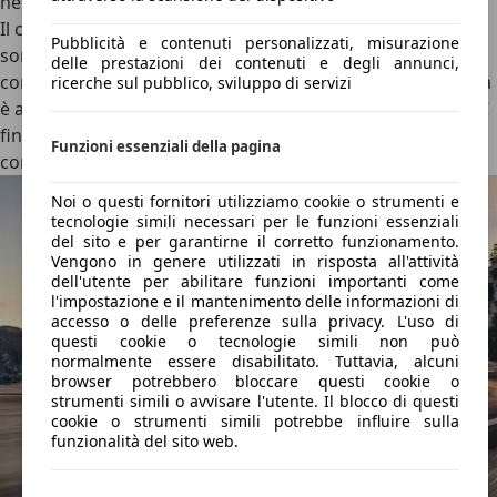
nelle versioni più potenti.
Il
consumo
della versione base con i cerchi da 19 pollici è
Pubblicità e contenuti personalizzati, misurazione
sorprendente: 13,9 kWh/100 km, meno di molte city car,
delle prestazioni dei contenuti e degli annunci,
con un’autonomia adatta anche ai lunghi viaggi. La ricarica
ricerche sul pubblico, sviluppo di servizi
è altrettanto rapida: con la batteria da 60 kWh carica in DC
fino a 175 kW, mentre le 75 kWh fino a 250 kW in corrente
Funzioni essenziali della pagina
continua, grazie alla
rete Supercharger
.
Noi o questi fornitori utilizziamo cookie o strumenti e
tecnologie simili necessari per le funzioni essenziali
del sito e per garantirne il corretto funzionamento.
Vengono in genere utilizzati in risposta all'attività
dell'utente per abilitare funzioni importanti come
l'impostazione e il mantenimento delle informazioni di
accesso o delle preferenze sulla privacy. L'uso di
questi cookie o tecnologie simili non può
normalmente essere disabilitato. Tuttavia, alcuni
browser potrebbero bloccare questi cookie o
strumenti simili o avvisare l'utente. Il blocco di questi
cookie o strumenti simili potrebbe influire sulla
funzionalità del sito web.