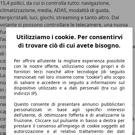
15,4 pollici
, da cui si controlla tutto: navigazione,
climatizzazione, media, ADAS, modalità di guida,
tergicristalli, luci, giochi, streaming e tanto altro. Dal
volante si possono controllare le telecamere, una nuova
funzione, così come adoperare le funzioni di base come
Utilizziamo i cookie. Per consentirvi
l’aumento del volume o il settaggio della velocità di
di trovare ciò di cui avete bisogno.
crociera. Anche i
passeggeri posteriori
ora dispongono ora
di un display da 8 pollici con funzioni multimediali e
comandi clima dedicati, oltre a porte USB-C da 65W che
Per offrire all’utente la migliore esperienza possibile
con le nostre offerte, utilizziamo cookie propri e di
rendono più veloce la ricarica dei device.
fornitori terzi nonché altre tecnologie (di seguito
La
qualità della vita a bordo
è elevata anche grazie al
menzionati nel loro insieme come “cookie”) allo scopo
nuovo tetto in vetro
che riflette il calore solare sette volte
di salvare e accedere in seguito a informazioni sul
dispositivo utilizzato e a dati personali (tra cui gli
in più, migliorando il comfort termico. I sedili anteriori
indirizzi IP).
sono ventilati, mentre quelli posteriori ora includono
reclinazione elettrica
e ripiegamento automatico. Infine, la
Questo consente di presentare annunci pubblicitari
personalizzati in base agli specifici interessi
cappelliera ora si può rimuovere e riporre in un
dell’utente, di ottimizzare l’offerta e di analizzarne la
compartimento specifico sotto il vano di carico. Una novità
fruizione. Cliccare sul pulsante in basso a destra per
apparentemente banale ma molto utile quando si deve
prestare il consenso all’impiego di cookie soggetti ad
autorizzazione e al relativo trattamento dei dati
caricare pesantemente il bagagliaio, che supera i 2.000 litri