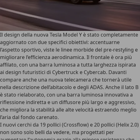
Il design della
nuova Tesla Model Y
è stato completamente
aggiornato con due specifici obiettivi: accentuarne
l’aspetto sportivo, viste le linee morbide del pre-restyling e
migliorare l’efficienza aerodinamica. Il frontale è ora più
affilato, con una
barra luminosa a tutta larghezza
ispirata
ai design futuristici di Cybertruck e Cybercab. Davanti
compare anche una nuova telecamera che tornerà utile
nella descrizione dell’abitacolo e degli ADAS. Anche il
lato B
è stato rielaborato, con una barra luminosa innovativa a
riflessione indiretta e un diffusore più largo e aggressivo,
che migliora la stabilità alle alte velocità estraendo meglio
l’aria dal fondo carenato.
I
nuovi cerchi
da 19 pollici (Crossflow) e 20 pollici (Helix 2.0)
non sono solo belli da vedere, ma progettati per
aumentare l’autonomia grazie alla minore resistenza che