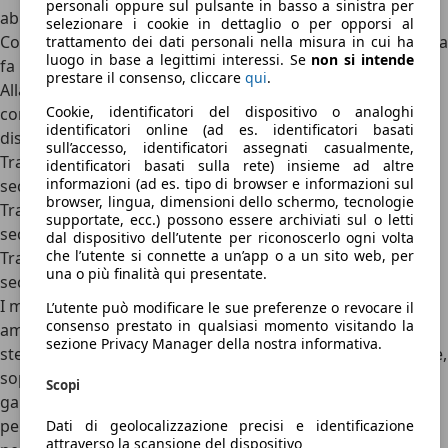
personali oppure sul pulsante in basso a sinistra per
abbattendo gli schienali della seconda fila.
selezionare i cookie in dettaglio o per opporsi al
Come si guida la Tesla Model Y: RWD o AWD, la differenza la
trattamento dei dati personali nella misura in cui ha
luogo in base a legittimi interessi. Se
non si intende
fa la batteria
prestare il consenso, cliccare
qui
.
Alla guida, la nuova Model Y non presenta differenze
Cookie, identificatori del dispositivo o analoghi
consistenti rispetto al vecchio modello. Tre le versioni
identificatori online (ad es. identificatori basati
disponibili:
sull’accesso, identificatori assegnati casualmente,
Trazione posteriore, batteria 60 kWh, 0-100 km/h in 5,9
identificatori basati sulla rete) insieme ad altre
informazioni (ad es. tipo di browser e informazioni sul
secondi, autonomia 500 km (con cerchi Crossflow)
browser, lingua, dimensioni dello schermo, tecnologie
Trazione posteriore, batteria 75 kWh, 0-100 km/h in 5,6
supportate, ecc.) possono essere archiviati sul o letti
secondi, autonomia 622 km (con cerchi Helix 2.0)
dal dispositivo dell’utente per riconoscerlo ogni volta
che l’utente si connette a un’app o a un sito web, per
Trazione integrale, batteria 75 kWh, 0-100 km/h in 4,8
una o più finalità qui presentate.
secondi, autonomia 576 km (con cerchi Crossflow)
I miglioramenti al telaio, alle
sospensioni
(ora con
L’utente può modificare le sue preferenze o revocare il
consenso prestato in qualsiasi momento visitando la
ammortizzatori a frequenza variabile) e alla scatola dello
sezione Privacy Manager della nostra informativa.
sterzo rendono la guida più precisa, lineare e confortevole,
soprattutto su lunghe percorrenze. Il
baricentro basso
Scopi
garantito
dalle batterie e la ripartizione ottimale dei pesi
permettono un comportamento dinamico e sicuro, anche
Dati di geolocalizzazione precisi e identificazione
attraverso la scansione del dispositivo