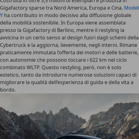
Costruita in oltre
3,5 milioni di esemplari
e prodotta in
Gigafactory
sparse tra Nord America, Europa e Cina,
Model
Y
ha contribuito in modo decisivo alla diffusione globale
della mobilità sostenibile. In Europa viene assemblata
presso la Gigafactory di Berlino, mentre il restyling la
avvicina in un certo senso al design fuori dagli schemi della
Cybertruck e la aggiorna, lievemente, negli interni. Rimane
praticamente immutata l’offerta dei motori e delle batterie,
con
autonomie
che possono toccare i 622 km nel ciclo
combinato WLTP. Questo restyling, però, non è solo
estetico, tanto da introdurre
numerose soluzioni capaci di
migliorare la qualità dell’esperienza di guida e della vita a
bordo
.