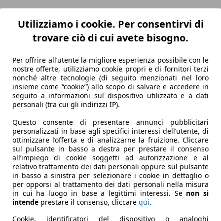
 qualcuno che sta pensando di acquistare una Macan o una M
Utilizziamo i cookie. Per consentirvi di
 dovrebbe costare almeno 122.033 euro. Certo, è una “Turbo
1.990 euro, non è significativamente più lenta. Né nello 0–1
trovare ciò di cui avete bisogno.
i valgono davvero un sovrapprezzo di 60.043 euro?
già mormorare dal palchetto Porsche. E anche qui alziamo la
Per offrire all’utente la migliore esperienza possibile con le
nostre offerte, utilizziamo cookie propri e di fornitori terzi
montagna di mezzo mondo. Se la cava piuttosto con le noiose
nonché altre tecnologie (di seguito menzionati nel loro
saltare il marciapiede davanti alla boutique per bambini o al
insieme come “cookie”) allo scopo di salvare e accedere in
re così sovraingegnerizzato. Chi non è particolarmente adde
seguito a informazioni sul dispositivo utilizzato e a dati
personali (tra cui gli indirizzi IP).
ale e posteriore ridisegnati, diffusore, piccolo spoiler sul po
Questo consente di presentare annunci pubblicitari
personalizzati in base agli specifici interessi dell’utente, di
ottimizzare l’offerta e di analizzarne la fruizione. Cliccare
e
sul pulsante in basso a destra per prestare il consenso
le? Non ne siamo del tutto certi nemmeno noi. Dopo il resty
all’impiego di cookie soggetti ad autorizzazione e al
stema in meno rispetto a prima. La coppia massima resta inva
relativo trattamento dei dati personali oppure sul pulsante
in basso a sinistra per selezionare i cookie in dettaglio o
Performance, sembra essere in grado, in determinate condiz
per opporsi al trattamento dei dati personali nella misura
potenza continua sarebbe aumentata fino al 22% rispetto al
in cui ha luogo in base a legittimi interessi. Se
non si
oni.
intende
prestare il consenso, cliccare
qui
.
Cookie, identificatori del dispositivo o analoghi