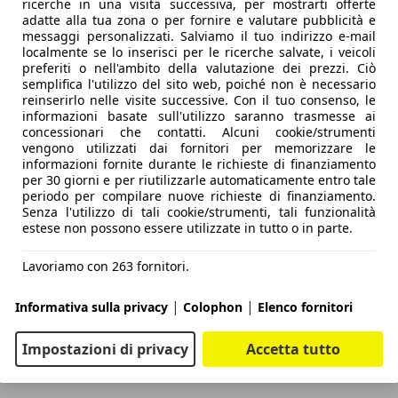
 di Porsche — almeno finché la strada non diventa troppo to
ricerche in una visita successiva, per mostrarti offerte
adatte alla tua zona o per fornire e valutare pubblicità e
a fiducia necessaria per una guida davvero sportiva.
messaggi personalizzati. Salviamo il tuo indirizzo e-mail
co si trova tra le mani un SUV familiare ben riuscito: confo
localmente se lo inserisci per le ricerche salvate, i veicoli
za. Il tutto a un prezzo che, in questo segmento, appare qua
preferiti o nell'ambito della valutazione dei prezzi. Ciò
semplifica l'utilizzo del sito web, poiché non è necessario
noti provenienti dalla Corea del Sud hanno ormai pochi argo
reinserirlo nelle visite successive. Con il tuo consenso, le
informazioni basate sull'utilizzo saranno trasmesse ai
gliotti
concessionari che contatti. Alcuni cookie/strumenti
vengono utilizzati dai fornitori per memorizzare le
informazioni fornite durante le richieste di finanziamento
per 30 giorni e per riutilizzarle automaticamente entro tale
nce (2025)
periodo per compilare nuove richieste di finanziamento.
Senza l'utilizzo di tali cookie/strumenti, tali funzionalità
estese non possono essere utilizzate in tutto o in parte.
Lavoriamo con 263 fornitori.
|
|
Informativa sulla privacy
Colophon
Elenco fornitori
Impostazioni di privacy
Accetta tutto