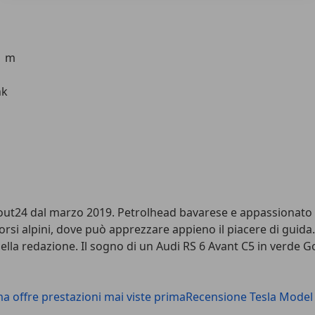
61 m
nk
t24 dal marzo 2019. Petrolhead bavarese e appassionato d
si alpini, dove può apprezzare appieno il piacere di guida. N
 della redazione. Il sogno di un Audi RS 6 Avant C5 in verde 
a offre prestazioni mai viste prima
Recensione Tesla Model Y