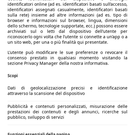
lità
identificatori online (ad es. identificatori basati sull’accesso,
identificatori assegnati casualmente, identificatori basati
rare la necessaria fiducia alla guida del Model Y Performance
sulla rete) insieme ad altre informazioni (ad es. tipo di
to sopra il sedile. Un vantaggio in termini di visibilità, ce
browser e informazioni sul browser, lingua, dimensioni
reare connessione con l’avantreno.
dello schermo, tecnologie supportate, ecc.) possono essere
archiviati sul o letti dal dispositivo dell’utente per
sulla Model 3 Performance, manca un punto di pressione chi
riconoscerlo ogni volta che l’utente si connette a un’app o a
un sito web, per una o più finalità qui presentate.
mpio del salone per cani: dove vengono utilizzate, nella mag
L’utente può modificare le sue preferenze o revocare il
sla, che infatti rinunciano a un Track Mode dedicato (prese
consenso prestato in qualsiasi momento visitando la
t e qualità nei lunghi viaggi. Gli ammortizzatori possono e
sezione Privacy Manager della nostra informativa.
ade perfettamente lisce. Buona anche l’insonorizzazione, men
Scopi
 concedersi troppi errori. In particolare, il mantenimento di
Dati di geolocalizzazione precisi e identificazione
uidi in modo “autonomo”? Meglio di no.
attraverso la scansione del dispositivo
Pubblicità e contenuti personalizzati, misurazione delle
ia non si registrano grandi salti tecnologici. Almeno a un pr
prestazioni dei contenuti e degli annunci, ricerche sul
pubblico, sviluppo di servizi
etica, Tesla dichiara però di essere riuscita ad aumentare
o traffico urbano — oppure fidandosi del computer di bordo,
Funzioni essenziali della pagina