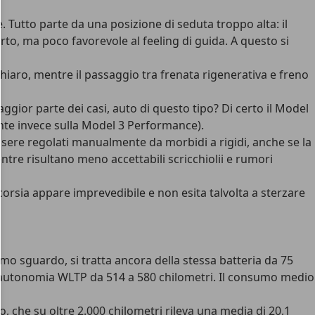
. Tutto parte da una posizione di seduta troppo alta: il
rto, ma poco favorevole al feeling di guida. A questo si
aro, mentre il passaggio tra frenata rigenerativa e freno
gior parte dei casi, auto di questo tipo? Di certo il Model
nte invece sulla Model 3 Performance).
ssere regolati manualmente da morbidi a rigidi, anche se la
tre risultano meno accettabili scricchiolii e rumori
 corsia appare imprevedibile e non esita talvolta a sterzare
imo sguardo, si tratta ancora della stessa batteria da 75
 l’autonomia WLTP da 514 a 580 chilometri. Il consumo medio
 che su oltre 2.000 chilometri rileva una media di 20,1