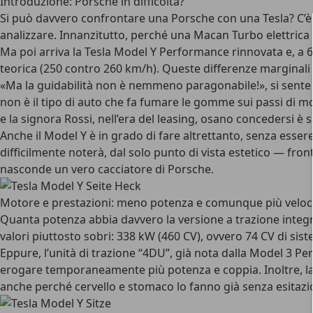
Introduzione: Porsche in difficoltà?
Si può davvero confrontare una Porsche con una Tesla? C’è
analizzare. Innanzitutto, perché una Macan Turbo elettrica
Ma poi arriva la Tesla Model Y Performance rinnovata e, a 6
teorica (250 contro 260 km/h). Queste differenze marginal
«Ma la guidabilità non è nemmeno paragonabile!», si sente 
non è il tipo di auto che fa fumare le gomme sui passi di 
e la signora Rossi, nell’era del leasing, osano concedersi è 
Anche il Model Y è in grado di fare altrettanto, senza esse
difficilmente noterà, dal solo punto di vista estetico — front
nasconde un vero cacciatore di Porsche.
Motore e prestazioni: meno potenza e comunque più veloc
Quanta potenza abbia davvero la versione a trazione integra
valori piuttosto sobri: 338 kW (460 CV), ovvero 74 CV di si
Eppure, l’unità di trazione “4DU”, già nota dalla Model 3 
erogare temporaneamente più potenza e coppia. Inoltre, la 
anche perché cervello e stomaco lo fanno già senza esitazi