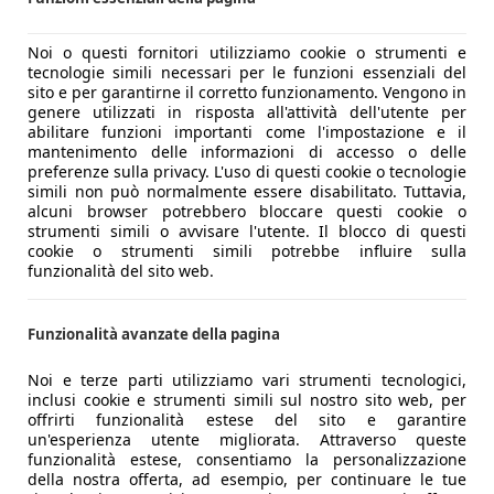
o alle prestazioni offerte.
seggero inizia a guardare con apprensione l’indicatore dell
Noi o questi fornitori utilizziamo cookie o strumenti e
all’80% è avvenuto in poco meno di 30 minuti. Meno magia, p
tecnologie simili necessari per le funzioni essenziali del
sito e per garantirne il corretto funzionamento. Vengono in
genere utilizzati in risposta all'attività dell'utente per
lay
abilitare funzioni importanti come l'impostazione e il
n il restyling della Model 3, anche la Model Y Juniper adotta
mantenimento delle informazioni di accesso o delle
preferenze sulla privacy. L'uso di questi cookie o tecnologie
 la fascia luminosa perimetrale contribuiscono a creare un a
simili non può normalmente essere disabilitato. Tuttavia,
alcuni browser potrebbero bloccare questi cookie o
o in alto. In compenso, per la prima volta i sedili sportivi 
strumenti simili o avvisare l'utente. Il blocco di questi
cookie o strumenti simili potrebbe influire sulla
touchscreen centrale da 16 pollici, molto definito, che visual
funzionalità del sito web.
isico del cambio. Tesla ha però fatto un passo indietro: dop
Funzionalità avanzate della pagina
o dopo un po’, perché l’integrazione dei servizi di streamin
a problemi.
Noi e terze parti utilizziamo vari strumenti tecnologici,
o i passeggeri posteriori, che possono contare su un touchsc
inclusi cookie e strumenti simili sul nostro sito web, per
ile giocare o guardare film. L’unico vero appunto riguarda 
offrirti funzionalità estese del sito e garantire
un'esperienza utente migliorata. Attraverso queste
funzionalità estese, consentiamo la personalizzazione
della nostra offerta, ad esempio, per continuare le tue