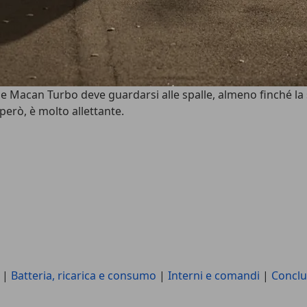
Macan Turbo deve guardarsi alle spalle, almeno finché la s
 però, è molto allettante.
|
Batteria, ricarica e consumo
|
Interni e comandi
|
Conclu