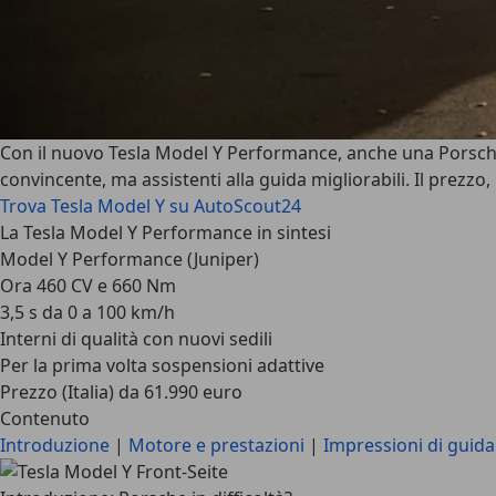
Con il nuovo Tesla Model Y Performance, anche una Porsche 
convincente, ma assistenti alla guida migliorabili. Il prezzo,
Trova Tesla Model Y su AutoScout24
La Tesla Model Y Performance in sintesi
Model Y Performance (Juniper)
Ora 460 CV e 660 Nm
3,5 s da 0 a 100 km/h
Interni di qualità con nuovi sedili
Per la prima volta sospensioni adattive
Prezzo (Italia) da 61.990 euro
Contenuto
Introduzione
|
Motore e prestazioni
|
Impressioni di guida