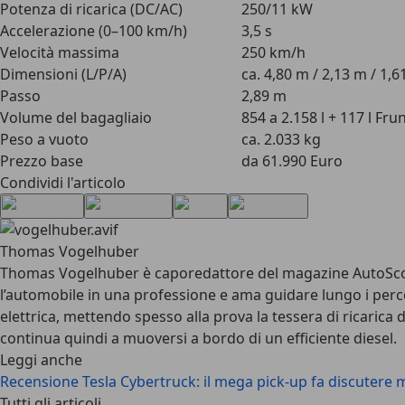
Potenza di ricarica (DC/AC)
250/11 kW
Accelerazione (0–100 km/h)
3,5 s
Velocità massima
250 km/h
Dimensioni (L/P/A)
ca. 4,80 m / 2,13 m / 1,
Passo
2,89 m
Volume del bagagliaio
854 a 2.158 l + 117 l Fru
Peso a vuoto
ca. 2.033 kg
Prezzo base
da 61.990 Euro
Condividi l'articolo
Thomas Vogelhuber
Thomas Vogelhuber è caporedattore del magazine AutoScou
l’automobile in una professione e ama guidare lungo i percor
elettrica, mettendo spesso alla prova la tessera di ricarica
continua quindi a muoversi a bordo di un efficiente diesel.
Leggi anche
Recensione Tesla Cybertruck: il mega pick-up fa discutere m
Tutti gli articoli