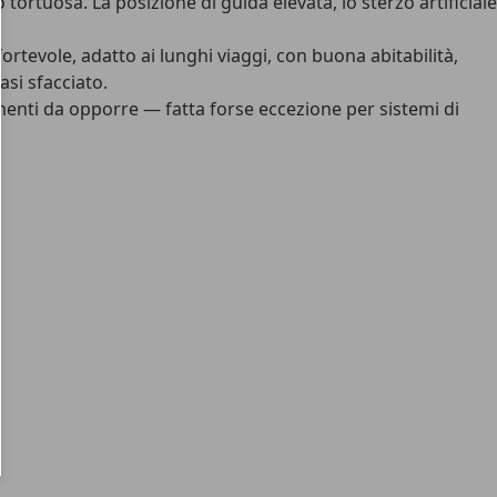
rtuosa. La posizione di guida elevata, lo sterzo artificiale
rtevole, adatto ai lunghi viaggi, con buona abitabilità,
si sfacciato.
menti da opporre — fatta forse eccezione per sistemi di