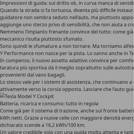
Impressioni di guida: sul dritto ok, in curva manca di sensibi
Quando la strada si fa tortuosa, diventa più difficile instau
guidatore non sembra seduto nell’auto, ma piuttosto appoggia
aggiunge uno sterzo privo di sensibilità, che non aiuta a c
Nemmeno l’impianto frenante convince del tutto: come già 
meccanico risulta piuttosto sfumato.
Sono quindi le sfumature a non tornare. Ma torniamo all’ese
Y Performance non nasce per la pista. Lo sanno anche in Te
In compenso, il nuovo assetto adattivo convince per comfor
taratura più sportiva dà il meglio soprattutto sulle autostr
provenienti dal vano bagagli.
Lo stesso vale per i sistemi di assistenza, che continuano a
attivamente verso la corsia opposta. Lasciare che l’auto g
Batteria, ricarica e consumo: tutto in regola
Come già per il sistema di trazione, anche sul fronte batter
kWh netti. Grazie a nuove celle con maggiore densità energ
dichiarato scende a 16,2 kWh/100 km.
Un valore credibile solo con una guida molto attenta e tant