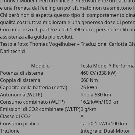
Il nuovo Model Y Performance è effettivamente un cacciatore
e una frenata dal feeling un po’ sfumato non trasmettono l
Chi però non si aspetta questo tipo di comportamento dinami
qualità costruttiva migliorata e una generosa dose di poten
Con un prezzo di partenza di 61.990 euro, persino i soliti 
assistenza alla guida più evoluti.
Testo e foto: Thomas Vogelhuber – Traduzione: Carlotta Ghi
Dati tecnici
Modello
Tesla Model Y Performa
Potenza di sistema
460 CV (338 kW)
Coppia di sistema
660 Nm
Capacità della batteria (netta)
75 kWh
Autonomia (WLTP)
fino a 580 km
Consumo combinato (WLTP)
16,2 kWh/100 km
Emissioni di CO2 combinate (WLTP)
0 g/km
Classe di CO2
A
Consumo pratico
ca. 20,1 kWh/100 km
Trazione
Integrale, Dual-Motor