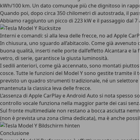
kWh/100 km. Un dato comunque più che dignitoso in rapport
Quando poi, dopo circa 350 chilometri di autostrada, il pas
Abbiamo raggiunto un picco di 223 kW e il passaggio dal 7 
Interni e comandi: sì alla leva delle frecce, no ad Apple CarP
In chiusura, uno sguardo all’abitacolo. Come già avvenuto co
buona qualità, inserti nelle porte dall’effetto Alcantara e
vetro, di serie, garantisce la giusta luminosità.
I sedili anteriori, come già accennato, sono montati piuttost
cosce. Tutte le funzioni del Model Y sono gestite tramite il 
previsto un quadro strumenti tradizionale, né un selettore f
mantenuta la classica leva delle frecce.
L’assenza di Apple CarPlay e Android Auto si nota spesso sol
controllo vocale funziona nella maggior parte dei casi senz
Sul fronte multimediale non restano a bocca asciutta nemmen
(non è prevista una zona clima dedicata), ma è anche possib
Conclusione