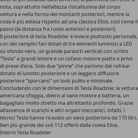
nota, soprattutto nell’altezza risicatissima del corpo
vettura e nella forma dei montanti posteriori, mentre la
coda è più estesa rispetto ad una classica Elise, così come il
passo (la distanza fra ruote anteriori e posteriori).
Il posteriore di tesla Roadster è invece piuttosto personale,
con dei semplici fari dotati di tre elementi luminosi a LED
su sfondo nero, un grande paraurti verticali con scritto
“Tesla” a grandi lettere e un cofano motore piatto e privo
di prese d’aria. Solo due “pinne” che partono dal roll-bar
dotato di lunotto posteriore e un leggero diffusore
posteriore “sporcano” un look pulito e minimale.
Concludendo con le dimensioni di Tesla Roadster, la vettura
americana sfoggia, dietro al vano motore e batteria, un
bagagliaio molto stretto ma altrettanto profondo. Grazie
all’assenza di scarichi e altri organi meccanici, infatti, i
tecnici Tesla hanno ricavato un vano posteriore da 170 litri,
ben più grande dei soli 112 offerti dalla coeva Elise.
Interni Tesla Roadster