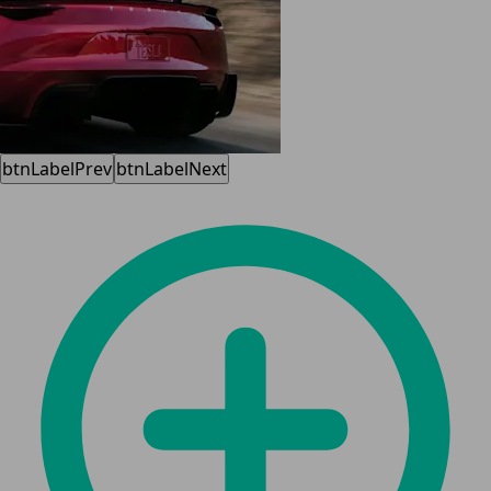
btnLabelPrev
btnLabelNext