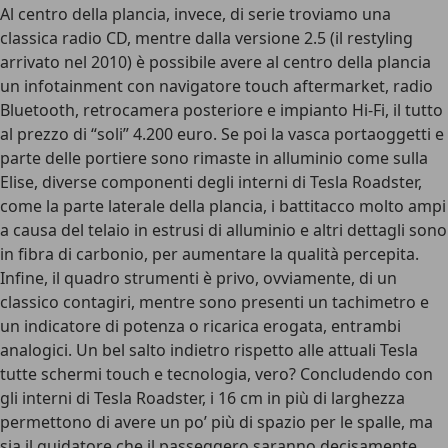
Al centro della plancia, invece, di serie troviamo una
classica radio CD, mentre dalla versione 2.5 (il restyling
arrivato nel 2010) è possibile avere al centro della plancia
un infotainment con navigatore touch aftermarket, radio
Bluetooth, retrocamera posteriore e impianto Hi-Fi, il tutto
al prezzo di “soli” 4.200 euro. Se poi la vasca portaoggetti e
parte delle portiere sono rimaste in alluminio come sulla
Elise, diverse componenti degli interni di Tesla Roadster,
come la parte laterale della plancia, i battitacco molto ampi
a causa del telaio in estrusi di alluminio e altri dettagli sono
in fibra di carbonio, per aumentare la qualità percepita.
Infine, il quadro strumenti è privo, ovviamente, di un
classico contagiri, mentre sono presenti un tachimetro e
un indicatore di potenza o ricarica erogata, entrambi
analogici. Un bel salto indietro rispetto alle attuali Tesla
tutte schermi touch e tecnologia, vero? Concludendo con
gli interni di Tesla Roadster, i 16 cm in più di larghezza
permettono di avere un po’ più di spazio per le spalle, ma
sia il guidatore che il passeggero saranno decisamente