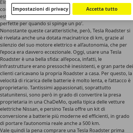
Elise regala a Tesla Roadster una guidabilità eccezionale,
Impostazioni di privacy
Accetta tutto
con un’agilità eccellente, uno sterzo duro ma
estremamente diretto e delle sospensioni rigide, dure ma
perfette per quando si spinge un po’.
Nonostante queste caratteristiche, però, Tesla Roadster si
è rivelata anche una dotata macinatrice di km, grazie al
silenzio del suo motore elettrico e all’autonomia, che per
l’epoca era davvero eccezionale. Oggi, usare una Tesla
Roadster è una bella sfida: all’epoca, infatti, le
infrastrutture erano pressochè inesistenti, e gran parte dei
clienti caricavano la propria Roadster a casa. Per questo, la
velocità di ricarica delle batterie è molto lenta, e l’attacco è
proprietario. Tantissimi appassionati, soprattutto
statunitensi, sono però in grado di convertire la presa
proprietaria in una ChaDeMo, quella tipica delle vetture
elettriche Nissan, e persino Tesla offre un kit di
conversione a batterie più moderne ed efficienti, in grado
di portare l’autonomia reale anche a 500 km.
Vale quindi la pena comprare una Tesla Roadster prima