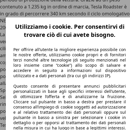
contenuto a 1.235 kg in ordine di marcia, Tesla Roadster è
in grado di percorrere 340 km secondo il ciclo omologativo
NEDC, che si traduce in un’autonomia reale compresa tra i
Utilizziamo i cookie. Per consentirvi di
200 e i 250 km a seconda del piede.
trovare ciò di cui avete bisogno.
La gamma motori di Tesla Roadster ha poi visto due
versioni, la 2.0 e la 2.5. Queste sigle non indicano la
cilindrata, ovviamente, ma bensì la “versione” della sportiva
Per offrire all’utente la migliore esperienza possibile con
le nostre offerte, utilizziamo cookie propri e di fornitori
americana. La 2.0 eroga infatti circa 250 CV e 270 Nm di
terzi nonché altre tecnologie (di seguito menzionati nel
coppia, ed è stata prodotta tra il 2008 e il 2010. Nel 2010
loro insieme come “cookie”) allo scopo di salvare e
poi Tesla ha introdotto la Roadster 2.5, che porta la
accedere in seguito a informazioni sul dispositivo
utilizzato e a dati personali (tra cui gli indirizzi IP).
potenza del motore elettrico a 292 CV e 380 Nm. Insieme
alla 2.5, però, Tesla ha introdotto anche la Roadster 2.5
Questo consente di presentare annunci pubblicitari
Sport, un’antesignana delle attuali Tesla Performance.
personalizzati in base agli specifici interessi dell’utente,
di ottimizzare l’offerta e di analizzarne la fruizione.
Sebbene il motore fosse infatti lo stesso e la potenza
Cliccare sul pulsante in basso a destra per prestare il
rimanesse di 292 CV, la coppia passava da 380 a 400 Nm,
consenso all’impiego di cookie soggetti ad autorizzazione
portando lo 0-100 km/h da 4,1 a soli 3,9 secondi, per una
e al relativo trattamento dei dati personali oppure sul
pulsante in basso a sinistra per selezionare i cookie in
velocità massima di 212 km/h. Sebbene poi nei piani di
dettaglio o per opporsi al trattamento dei dati personali
Tesla ci fosse l’idea di offrire un cambio sequenziale a due
nella misura in cui ha luogo in base a legittimi interessi.