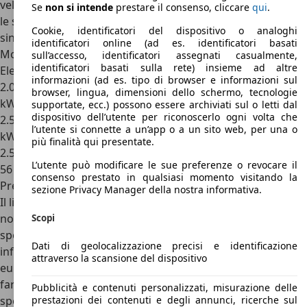
velocità, alla fine la Casa americana decise di dotare tutte
Se
non si intende
prestare il consenso, cliccare
qui
.
le sue Tesla di un cambio BorgWarner con rapporto
Cookie, identificatori del dispositivo o analoghi
singolo, fissato ad un rapporto di 8.27:1.
identificatori online (ad es. identificatori basati
Motori Tesla Roadster
sull’accesso, identificatori assegnati casualmente,
identificatori basati sulla rete) insieme ad altre
Elettrica
informazioni (ad es. tipo di browser e informazioni sul
2.0, motore elettrico posteriore, 250 CV, batteria da 56
browser, lingua, dimensioni dello schermo, tecnologie
kWh, trazione posteriore
supportate, ecc.) possono essere archiviati sul o letti dal
dispositivo dell’utente per riconoscerlo ogni volta che
2.5, motore elettrico posteriore, 292 CV, batteria da 56
l’utente si connette a un’app o a un sito web, per una o
kWh, trazione posteriore
più finalità qui presentate.
2.5 Sport, motore elettrico posteriore, 292 CV, batteria da
L’utente può modificare le sue preferenze o revocare il
56 kWh, trazione posteriore
consenso prestato in qualsiasi momento visitando la
Prezzi Tesla Roadster
sezione Privacy Manager della nostra informativa.
Il listino prezzi di Tesla Roadster era piuttosto salato,
nonostante si trattasse a tutti gli effetti della prima
Scopi
sportiva elettrica realmente utilizzabile e guidabile. Tesla
Dati di geolocalizzazione precisi e identificazione
infatti dedicava circa 250 Roadster all’anno per il mercato
attraverso la scansione del dispositivo
europeo, prodotte con specifiche dell’Unione Europea per
fari, luci e interni. Le cosiddette “EU Spec” erano quindi
Pubblicità e contenuti personalizzati, misurazione delle
prestazioni dei contenuti e degli annunci, ricerche sul
spedite direttamente a casa del cliente, essendo ancora la