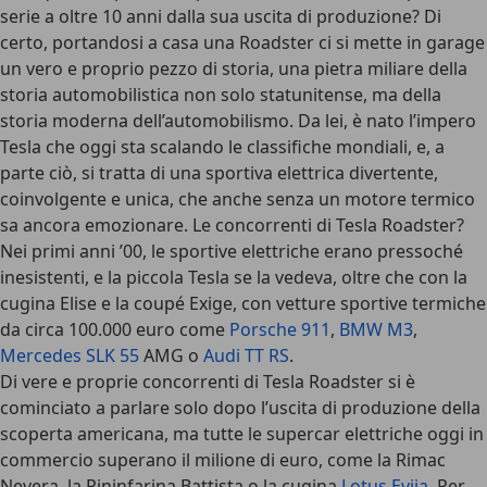
serie a oltre 10 anni dalla sua uscita di produzione? Di
certo, portandosi a casa una Roadster ci si mette in garage
un vero e proprio pezzo di storia, una pietra miliare della
storia automobilistica non solo statunitense, ma della
storia moderna dell’automobilismo. Da lei, è nato l’impero
Tesla che oggi sta scalando le classifiche mondiali, e, a
parte ciò, si tratta di una sportiva elettrica divertente,
coinvolgente e unica, che anche senza un motore termico
sa ancora emozionare. Le concorrenti di Tesla Roadster?
Nei primi anni ’00, le sportive elettriche erano pressoché
inesistenti, e la piccola Tesla se la vedeva, oltre che con la
cugina Elise e la coupé Exige, con vetture sportive termiche
da circa 100.000 euro come
Porsche 911
,
BMW M3
,
Mercedes SLK 55
AMG o
Audi TT RS
.
Di vere e proprie concorrenti di Tesla Roadster si è
cominciato a parlare solo dopo l’uscita di produzione della
scoperta americana, ma tutte le supercar elettriche oggi in
commercio superano il milione di euro, come la Rimac
Nevera, la Pininfarina Battista o la cugina
Lotus Evija
. Per