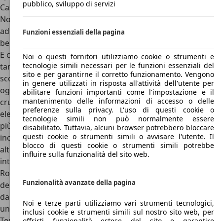
pubblico, sviluppo di servizi
Casa priva di una vera e propria rete di vendita.
Nonostante questo, però, Tesla offriva la sua Roadster 2.5
ad un prezzo, nel 2011, di 100.800 euro, che diventavano
Funzioni essenziali della pagina
ben 118.800 euro per la più veloce Sport.
E cosa offriva a questi prezzi Tesla Roadster? Beh, non
Noi o questi fornitori utilizziamo cookie o strumenti e
tecnologie simili necessari per le funzioni essenziali del
tantissimo: essendo basata sulla piattaforma di Lotus Elise,
sito e per garantirne il corretto funzionamento. Vengono
scordatevi l’Autopilot e la tecnologia per cui Tesla è famosa
in genere utilizzati in risposta all'attività dell'utente per
oggi. Di serie, tutte le Roadster sono dotate di tetto in tela,
abilitare funzioni importanti come l'impostazione e il
mantenimento delle informazioni di accesso o delle
cruise control, sedili riscaldabili, controllo di trazione, vetri
preferenze sulla privacy. L'uso di questi cookie o
elettrici, radio, clima manuale e sensori di parcheggio. La
tecnologie simili non può normalmente essere
più dotata Sport, invece, offriva anche una dotazione più
disabilitato. Tuttavia, alcuni browser potrebbero bloccare
questi cookie o strumenti simili o avvisare l'utente. Il
incentrata sulla sportività: cerchi forgiati, pneumatici ad
blocco di questi cookie o strumenti simili potrebbe
alte prestazioni, sospensioni regolabili manualmente e
influire sulla funzionalità del sito web.
interni in pelle sono infatti di serie. Per rendere la propria
Roadster unica, poi, Tesla offriva anche modanature e parti
Funzionalità avanzate della pagina
della carrozzeria in fibra di carbonio, compreso l'hard top
da mettere al posto del tetto in tela. E oggi, quanto vale
Noi e terze parti utilizziamo vari strumenti tecnologici,
una Tesla Roadster? Al momento, ci sono solamente 4
inclusi cookie e strumenti simili sul nostro sito web, per
Tesla Roadster in vendita in tutta Europa, con un prezzo
offrirti funzionalità estese del sito e garantire