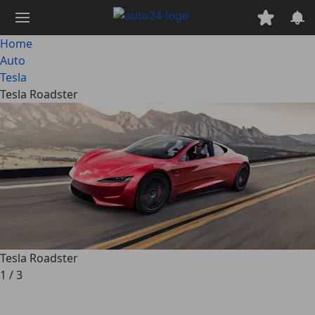
Passa
al
contenuto
Home
principale
Auto
Tesla
Tesla Roadster
Tesla Roadster
1
/
3