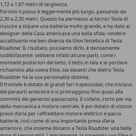
1,72 a 1,87 metri di larghezza.
Persino il passo è leggermente più lungo, passando da
2,30 a 2,35 metri. Questo ha permesso ai tecnici Tesla di
riuscire a stipare una batteria molto grande, e ha dato ai
designer della Casa americana una bella sfida: rendere
accattivante ma ben diversa da Elise l’estetica di Tesla
Roadster. IL risultato, possiamo dirlo, è decisamente
soddisfacente: sebbene infatti alcune parti, come i
montanti posteriori del tetto, il tetto in tela e le portiere
richiamino alla coeva Elise, sia davanti che dietro Tesla
Roadster ha la sua personalità distinta.
Il frontale è dotato di grandi fari trapezoidali, che iniziano
dal paraurti anteriore e si protraggono fino quasi alla
sommità dei generosi passaruota. Il cofano, corto per via
della meccanica a motore centrale, è poi dotato di vistose
prese d’aria per raffreddare motore elettrico e pacco
batterie, così come di una importante presa d’aria
anteriore, che insieme donano a Tesla Roadster una bella
dose di personalità. Lateralmente, la parentela con Elise si