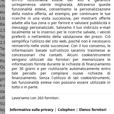
un'esperienza utente migliorata. Attraverso queste
che parte da 111.000 euro e può arrivare anche a 150.000
funzionalità estese, consentiamo la personalizzazione
euro.
della nostra offerta, ad esempio, per continuare le tue
Listino prezzi Tesla Roadster nel 2011
ricerche in una visita successiva, per mostrarti offerte
adatte alla tua zona o per fornire e valutare pubblicità e
Base
messaggi personalizzati. Salviamo il tuo indirizzo e-mail
2.5, 100.800 euro
localmente se lo inserisci per le ricerche salvate, i veicoli
Sport
preferiti o nell'ambito della valutazione dei prezzi. Ciò
semplifica l'utilizzo del sito web, poiché non è necessario
2.5 Sport, 118.800 euro
reinserirlo nelle visite successive. Con il tuo consenso, le
Tesla Roadster: concorrenti e conclusioni
informazioni basate sull'utilizzo saranno trasmesse ai
Sebbene fosse poco più di un progetto prototipale, Tesla
concessionari che contatti. Alcuni cookie/strumenti
vengono utilizzati dai fornitori per memorizzare le
Roadster è oggi un’automobile che ha segnato un’era.
informazioni fornite durante le richieste di finanziamento
Questa piccola sportiva senza compromessi, senza
per 30 giorni e per riutilizzarle automaticamente entro
servosterzo e dotata solo dei minimi comfort, è stata la
tale periodo per compilare nuove richieste di
finanziamento. Senza l'utilizzo di tali cookie/strumenti,
prima vettura di quella che oggi è una delle Case più amate
tali funzionalità estese non possono essere utilizzate in
e desiderate del mondo. E tutto quello che è venuto dopo,
tutto o in parte.
dalla Model S, la prima berlina elettrica realmente
utilizzabile nel mondo reale, la vendutissima Model 3 e le
Lavoriamo con 263 fornitori.
SUV Model X e Model Y, nascono tutte da questa piccola e
|
|
leggera sportiva elettrica. La base meccanica della Lotus
Informativa sulla privacy
Colophon
Elenco fornitori