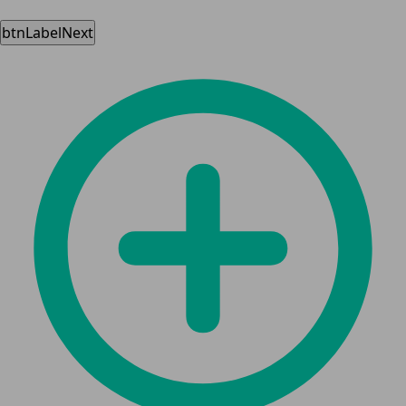
btnLabelNext