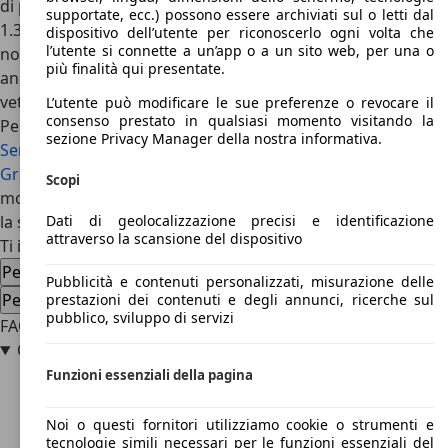
di produzione, dal 1979 al 1990, vennero venduti all’incirca
supportate, ecc.) possono essere archiviati sul o letti dal
1.350.798 esemplari, cifra che, per un’auto sicuramente
dispositivo dell’utente per riconoscerlo ogni volta che
l’utente si connette a un’app o a un sito web, per una o
non economica, erano di tutto rispetto. Oltre a ciò, la 505 si
più finalità qui presentate.
andò ad innestare in un mercato già abbastanza pieno di
vetture, modelli molto simili e quindi concorrenti della
L’utente può modificare le sue preferenze o revocare il
consenso prestato in qualsiasi momento visitando la
Peugeot 505 erano ad esempio
l’Alfa 90
,
l’Audi 100
, la
BMW
sezione Privacy Manager della nostra informativa.
Serie 5
, la
Citroen CX
, le
Fiat 132
e
Argenta
, la
Ford
Granada
, la
Lancia Gamma
, le Mercedes W123 e W124 e
Scopi
molte altre. Nonostante ciò la Peugeot riuscì a conquistarsi
Dati di geolocalizzazione precisi e identificazione
la sua buona fetta di mercato e riscosse un buon successo.
attraverso la scansione del dispositivo
Ti interessa la Peugeot 505
Peugeot 505 usata
Peugeot 505 nuova auto
Pubblicità e contenuti personalizzati, misurazione delle
Peugeot 505 offerte concessionario
prestazioni dei contenuti e degli annunci, ricerche sul
pubblico, sviluppo di servizi
FAQ
Quanto è grande la Peugeot 505?
Funzioni essenziali della pagina
Noi o questi fornitori utilizziamo cookie o strumenti e
tecnologie simili necessari per le funzioni essenziali del