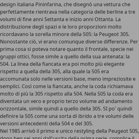
design italiana Pininfarina, che disegnò una vettura che
perfettamente rientrava nella categoria delle berline a tre
volumi di fine anni Settanta e inizio anni Ottanta. La
distribuzione degli spazi e le loro proporzioni molto
ricordavano la sorella minore della 505: la Peugeot 305.
Nonostante ciò, vi erano comunque diverse differenze. Per
prima cosa si poteva notare quanto il frontale, specie nei
gruppi ottici, fosse simile a quello della sua antenata: la
504. La linea della fiancata era poi molto più elegante
rispetto a quella della 305, alla quale la 505 era
accomunata solo nelle versioni base, meno impreziosite e
semplici. Così come la fiancata, anche la coda richiamava
molto di più la 305 rispetto alla 504. Nella 505 la coda era
diventata un vero e proprio terzo volume ad andamento
orizzontale, simile quindi a quello della 305. SI po' quindi
definire la 505 come una sorta di ibrido a tre volumi delle
versioni antecedenti della 504 e del 305.
Nel 1985 arrivò il primo e unico restyling della Peugeot 505,
dopo ben sei anni dall'uscita della prima serie, complice il