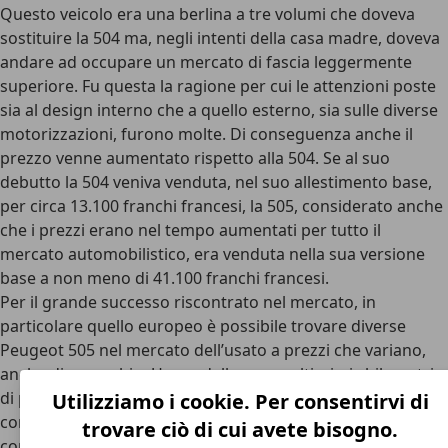
Questo veicolo era una berlina a tre volumi che doveva
sostituire la 504 ma, negli intenti della casa madre, doveva
andare ad occupare un mercato di fascia leggermente
superiore. Fu questa la ragione per cui le attenzioni poste
sia al design interno che a quello esterno, sia sulle diverse
motorizzazioni, furono molte. Di conseguenza anche il
prezzo venne aumentato rispetto alla 504. Se al suo
debutto la 504 veniva venduta, nel suo allestimento base,
per circa 13.100 franchi francesi, la 505, considerato anche
che i prezzi erano nel tempo aumentati per tutto il
mercato automobilistico, era venduta nella sua versione
base a non meno di 41.100 franchi francesi.
Per il grande successo riscontrato nel mercato, in
particolare quello europeo è possibile trovare diverse
Peugeot 505 nel mercato dell’usato a prezzi che variano,
anche di parecchio. Un modello con moltissimi chilometri e
di poco interesse collezionistico può essere portato a casa
Utilizziamo i cookie. Per consentirvi di
con appena 1.000 euro, al contrario un modello in ottime
trovare ciò di cui avete bisogno.
condizioni e facente parte di combinazioni tra allestimenti