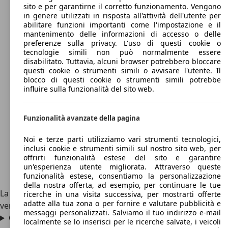
sito e per garantirne il corretto funzionamento. Vengono
in genere utilizzati in risposta all'attività dell'utente per
abilitare funzioni importanti come l'impostazione e il
mantenimento delle informazioni di accesso o delle
preferenze sulla privacy. L'uso di questi cookie o
tecnologie simili non può normalmente essere
disabilitato. Tuttavia, alcuni browser potrebbero bloccare
questi cookie o strumenti simili o avvisare l'utente. Il
blocco di questi cookie o strumenti simili potrebbe
influire sulla funzionalità del sito web.
Funzionalità avanzate della pagina
Noi e terze parti utilizziamo vari strumenti tecnologici,
inclusi cookie e strumenti simili sul nostro sito web, per
offrirti funzionalità estese del sito e garantire
un'esperienza utente migliorata. Attraverso queste
funzionalità estese, consentiamo la personalizzazione
della nostra offerta, ad esempio, per continuare le tue
La Peugeot 505 berlina è lunga 4,60 metri, mentre la
ricerche in una visita successiva, per mostrarti offerte
adatte alla tua zona o per fornire e valutare pubblicità e
versione station raggiunge i 4,90 metri.
messaggi personalizzati. Salviamo il tuo indirizzo e-mail
Che motori monta la Peugeot 505?
localmente se lo inserisci per le ricerche salvate, i veicoli