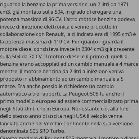
riguarda la benzina la prima versione, un 2 litri da 1971
cm3, già montato sulla 504, in grado di erogare una
potenza massima di 96 CV. L’altro motore benzina godeva
invece di iniezione elettronica e venne prodotto in
collaborazione con Renault, la cilindrata era di 1995 cm3 e
la potenza massima di 110 CV. Per quanto riguarda il
motore diesel consisteva invece in 2304 cm3 già presente
sulla 504 da 70 CV. Il motore diesel e il primo di quelli a
benzina erano accoppiati ad un cambio manuale a 4 marce
mentre, il motore benzina da 2 litri a iniezione veniva
proposto in abbinamento ad un cambio manuale a 5
marce. Era anche possibile richiedere un cambio
automatico a tre rapporti. La Peugeot 505 fu anche il
primo modello europeo ad essere commercializzato prima
negli Stati Uniti che in Europa. Nonostante ciò, alla fine
dello stesso anno di uscita negli USA il veicolo venne
lanciato anche nel Vecchio Continente nella sua versione
denominata 505 SRD Turbo.
Questo modello di Peugeot 505 montava il motore a diesel