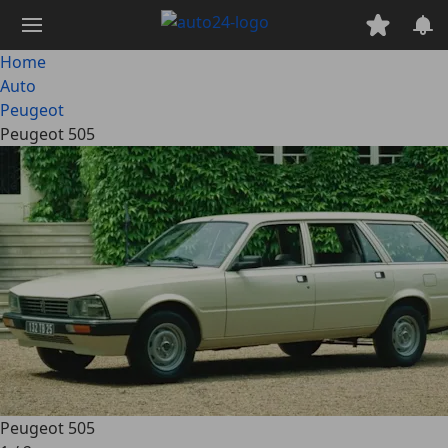
Passa
al
contenuto
Home
principale
Auto
Peugeot
Peugeot 505
Peugeot 505