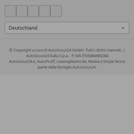
© Copyright
a cura di AutoScout24 GmbH. Tutti i diritti riservati. |
AutoScout24 Italia S.p.a. - P. IVA IT03384980284
AutoScout24.it, AutoProff, LeasingMarkt.de, Media e Smyle fanno
parte della famiglia AutoScout24.