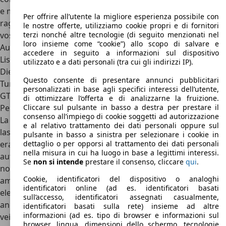
e motorizzazioni particolarmente apprezzate può
Per offrire all’utente la migliore esperienza possibile con
raggiungere anche i 18.000 euro. Per scoprire i prezzi della
le nostre offerte, utilizziamo cookie propri e di fornitori
vostra Peugeot 505 potete confrontarli sul portale
terzi nonché altre tecnologie (di seguito menzionati nel
loro insieme come “cookie”) allo scopo di salvare e
AutoScout24.
accedere in seguito a informazioni sul dispositivo
Listino prezzi Peugeot 505
utilizzato e a dati personali (tra cui gli indirizzi IP).
Diesel GRD da 11.714 euro
Questo consente di presentare annunci pubblicitari
Turbodiesel GTD da 17.829 euro
personalizzati in base agli specifici interessi dell’utente,
GTI da 16.692 euro
di ottimizzare l’offerta e di analizzarne la fruizione.
Peugeot 505: concorrenti e conclusioni
Cliccare sul pulsante in basso a destra per prestare il
consenso all’impiego di cookie soggetti ad autorizzazione
La Peugeot 505 nacque per raccogliere la pesante eredità
e al relativo trattamento dei dati personali oppure sul
lasciata dalla versione precedente: la 504. Il compito non
pulsante in basso a sinistra per selezionare i cookie in
era certo facile ma, grazie all’impegno di tutta la casa
dettaglio o per opporsi al trattamento dei dati personali
nella misura in cui ha luogo in base a legittimi interessi.
automobilistica francese, la 505 fu una vettura degna di
Se
non si intende
prestare il consenso, cliccare
qui
.
nota. Come già detto, sia gli esterni che gli interni vennero
Cookie, identificatori del dispositivo o analoghi
ammodernati e dotati di un design più moderno ed
identificatori online (ad es. identificatori basati
elegante. Le motorizzazioni offrivano buone prestazioni e
sull’accesso, identificatori assegnati casualmente,
anche una buona affidabilità. Il risultato fu che questo
identificatori basati sulla rete) insieme ad altre
informazioni (ad es. tipo di browser e informazioni sul
veicolo ebbe un relativo successo sul mercato e negli anni
browser, lingua, dimensioni dello schermo, tecnologie