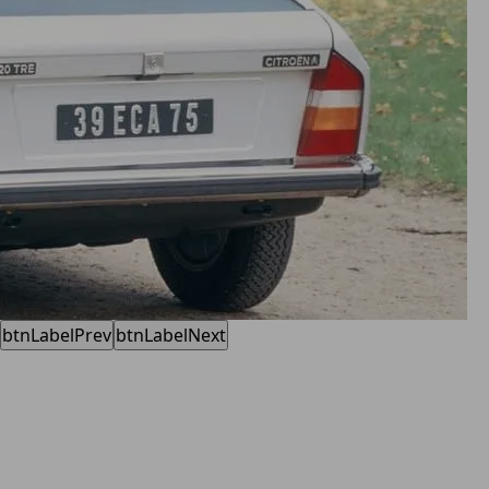
btnLabelPrev
btnLabelNext