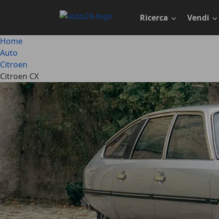
Passa
al
Ricerca
Vendi
contenuto
principale
Home
Auto
Citroen
Citroen CX