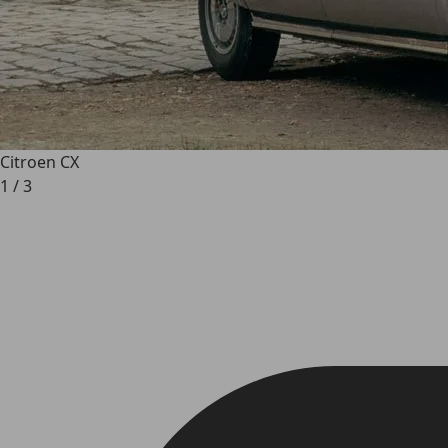
Citroen CX
1
/
3