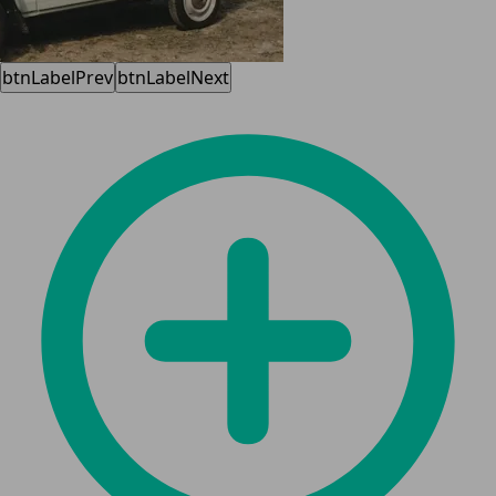
btnLabelPrev
btnLabelNext