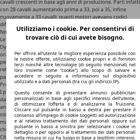
cavalli crescenti in base agli anni di produzione. Partì infatti
con 28 cavalli aumentando prima a 33, poi a 35, infine
nuovamente a 33 cavalli, questi motori avevano codici
differenti in base agli anni di produzione una potenza in
Utilizziamo i cookie. Per consentirvi di
Nm che oscillava tra i 41 ed i 46 Nm.
trovare ciò di cui avete bisogno.
Le velocità che era in grado di raggiungere la Citroen
Dyane oscillava tra i 100 ed un massimo di 120 chilometri
Per offrire all’utente la migliore esperienza possibile con
orari, che per poco meno di 600 chili complessivi, un vero
le nostre offerte, utilizziamo cookie propri e di fornitori
peso piuma, il cambio era un manuale a 3 e 4 marce, più la
terzi nonché altre tecnologie (di seguito menzionati nel
retromarcia, inoltre anche i consumi risultavano irrisori, si
loro insieme come “cookie”) allo scopo di salvare e
accedere in seguito a informazioni sul dispositivo
parla di 5,5 litri per 100 chilometri.
utilizzato e a dati personali (tra cui gli indirizzi IP).
Prezzi Citroen Dyane
I prezzi della Citroen Dyane risultano essere i più disparati,
Questo consente di presentare annunci pubblicitari
personalizzati in base agli specifici interessi dell’utente,
dato che si trovano numerose vetture in circolazione di
di ottimizzare l’offerta e di analizzarne la fruizione.
anni differenti ed allestimenti diversi. Molte di queste cifre
Cliccare sul pulsante in basso a destra per prestare il
sono dettate da diversi parametri: dall’età, dallo stato di
consenso all’impiego di cookie soggetti ad autorizzazione
e al relativo trattamento dei dati personali oppure sul
mantenimento o di restauro della vettura, dal
pulsante in basso a sinistra per selezionare i cookie in
chilometraggio e, cosa non da poco per la carrozzeria di
dettaglio o per opporsi al trattamento dei dati personali
Citroen, lo stato dei diversi organi di meccanica, in
nella misura in cui ha luogo in base a legittimi interessi.