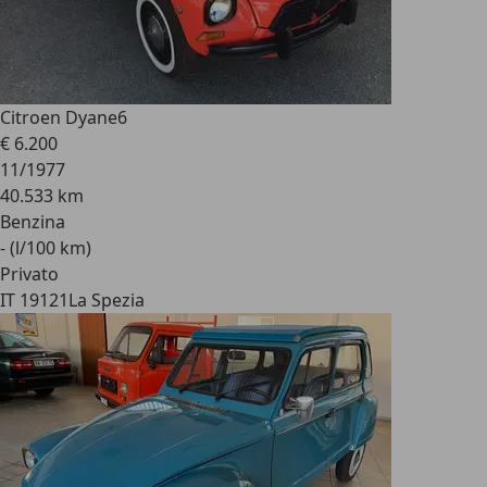
Citroen Dyane
6
€ 6.200
11/1977
40.533 km
Benzina
- (l/100 km)
Privato
IT 19121
La Spezia