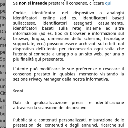
Se
non si intende
prestare il consenso, cliccare
qui
.
particolare proprio dell’organo sospensioni in quanto i
pezzi di ricambio sono assai rari e decisamente costosi.
Cookie, identificatori del dispositivo o analoghi
Risulta infatti difficile collocarle un prezzo reale generale
identificatori online (ad es. identificatori basati
sull’accesso, identificatori assegnati casualmente,
per il modello.
identificatori basati sulla rete) insieme ad altre
Da ricerche di mercato è emerso che tra i 3.000 ed i 8000
informazioni (ad es. tipo di browser e informazioni sul
euro si può portare a casa una Citroen Dyane ultima serie,
browser, lingua, dimensioni dello schermo, tecnologie
supportate, ecc.) possono essere archiviati sul o letti dal
mentre sono necessari circa il doppio, dai 6.000 ai 20.000
dispositivo dell’utente per riconoscerlo ogni volta che
per le versioni più datate o per quelle speciali come la
l’utente si connette a un’app o a un sito web, per una o
Special o in perfetto restauro. La Citroen Dyane usciva
più finalità qui presentate.
nelle versioni base, Az, Dyane 4 Dyane 6 e altri modelli rari
L’utente può modificare le sue preferenze o revocare il
le quali volevano identificare con l’anno di produzione il
consenso prestato in qualsiasi momento visitando la
motore corrispondente, al fine di identificare versioni
sezione Privacy Manager della nostra informativa.
uniche e rare a potenze crescenti.
Scopi
Citroen Dyane: concorrenti e conclusioni
La Citroen Dyane, nei suoi lunghi anni di carriera, dal 1967
Dati di geolocalizzazione precisi e identificazione
al 1984, è stata eletta da alcune riviste di settore l’auto più
attraverso la scansione del dispositivo
bella di sempre com’e accaduto per la sorellina 2Cv che è
Pubblicità e contenuti personalizzati, misurazione delle
indubbiamente una delle icone motoristiche dello scorso
prestazioni dei contenuti e degli annunci, ricerche sul
secolo che lanciarono la casa del Double Chevron. La linea