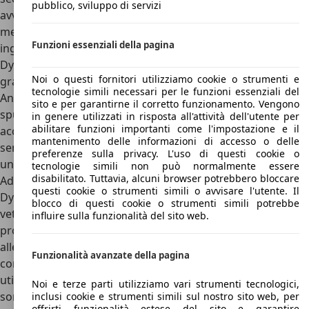
pubblico, sviluppo di servizi
avveniristica, la tecnologia semplice per l’epoca, la solidità
meccanica, ne fanno forse il più celebre esempio di
Funzioni essenziali della pagina
ingegneria e design applicati all’automobile e qui, sulla
Dyane la situazione si replica in formato leggermente più
Noi o questi fornitori utilizziamo cookie o strumenti e
grande.
tecnologie simili necessari per le funzioni essenziali del
Ancor’oggi, con le sue linee avveniristiche e sinuose offre
sito e per garantirne il corretto funzionamento. Vengono
spunto ai designer moderni, per non parlare di cosa
in genere utilizzati in risposta all'attività dell'utente per
abilitare funzioni importanti come l'impostazione e il
accadde nel 1967, anno della sua presentazione, quando
mantenimento delle informazioni di accesso o delle
sembrava un branchia della Citroen 2Cv, ma era in realtà
preferenze sulla privacy. L'uso di questi cookie o
una delle pagine che hanno fatto la storia di
Citroen
.
tecnologie simili non può normalmente essere
disabilitato. Tuttavia, alcuni browser potrebbero bloccare
Ad oggi parlare di rivali di una macchina come la Citroen
questi cookie o strumenti simili o avvisare l'utente. Il
Dyane può far sorridere, in quanto risulta essere una delle
blocco di questi cookie o strumenti simili potrebbe
vetture più iconiche e strabilianti del secolo scorso, ed è
influire sulla funzionalità del sito web.
proprio da quel preciso periodo storica dal quale attingere
alle vetture che potevano essere considerate le sue
Funzionalità avanzate della pagina
concorrenti. Stiamo parlando di vetture iconiche ed
utilitarie, dato il pubblico a cui si riferiva: il primis la
Noi e terze parti utilizziamo vari strumenti tecnologici,
sorellina la Citroen 2CV, seguita dalla francese Renault 4 e
inclusi cookie e strumenti simili sul nostro sito web, per
offrirti funzionalità estese del sito e garantire