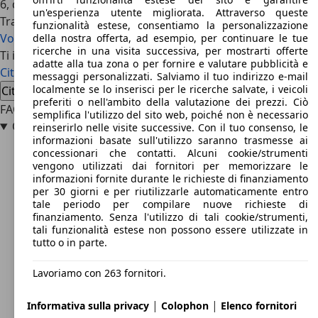
6, dalle italianissime
Fiat 500
e
600
, la
Panda
, la AWZ
un'esperienza utente migliorata. Attraverso queste
Trabant, la NSU Printz, la
Mini Cooper
, la BMW 600 e 700, il
funzionalità estese, consentiamo la personalizzazione
Volkswagen Maggiolino
.
della nostra offerta, ad esempio, per continuare le tue
ricerche in una visita successiva, per mostrarti offerte
Ti interessa la Citroen Dyane
adatte alla tua zona o per fornire e valutare pubblicità e
Citroen Dyane usata
Citroen Dyane nuova auto
messaggi personalizzati. Salviamo il tuo indirizzo e-mail
localmente se lo inserisci per le ricerche salvate, i veicoli
Citroen Dyane offerte concessionario
preferiti o nell'ambito della valutazione dei prezzi. Ciò
FAQ
semplifica l'utilizzo del sito web, poiché non è necessario
Quanto pesa una Citroen Dyane?
reinserirlo nelle visite successive. Con il tuo consenso, le
informazioni basate sull'utilizzo saranno trasmesse ai
concessionari che contatti. Alcuni cookie/strumenti
vengono utilizzati dai fornitori per memorizzare le
informazioni fornite durante le richieste di finanziamento
per 30 giorni e per riutilizzarle automaticamente entro
tale periodo per compilare nuove richieste di
finanziamento. Senza l'utilizzo di tali cookie/strumenti,
tali funzionalità estese non possono essere utilizzate in
tutto o in parte.
Lavoriamo con 263 fornitori.
|
|
Informativa sulla privacy
Colophon
Elenco fornitori