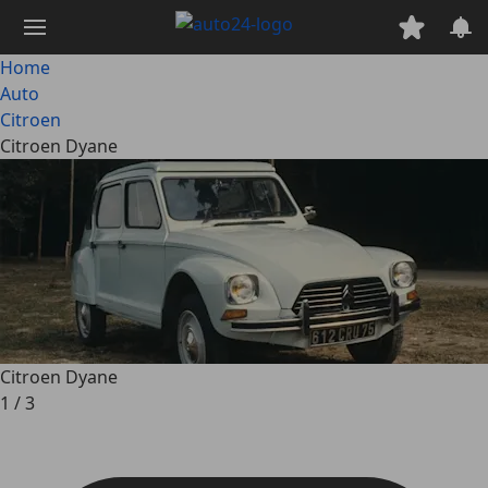
Passa
al
contenuto
Home
principale
Auto
Citroen
Citroen Dyane
Citroen Dyane
1
/
3