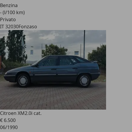
Benzina
- (l/100 km)
Privato
IT 32030
Fonzaso
Citroen XM
2.0i cat.
€ 6.500
06/1990