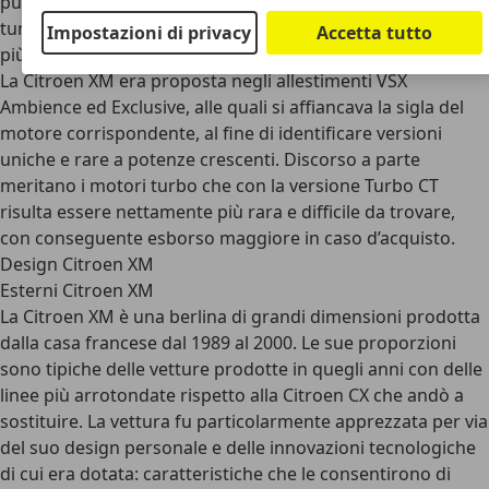
può acquistare a 5.490 euro mentre per le più potenti 2.0
turbo occorre preventivare qualche centinaia di euro in
Impostazioni di privacy
Accetta tutto
più.
La Citroen XM era proposta negli allestimenti VSX
Ambience ed Exclusive, alle quali si affiancava la sigla del
motore corrispondente, al fine di identificare versioni
uniche e rare a potenze crescenti. Discorso a parte
meritano i motori turbo che con la versione Turbo CT
risulta essere nettamente più rara e difficile da trovare,
con conseguente esborso maggiore in caso d’acquisto.
Design Citroen XM
Esterni Citroen XM
La Citroen XM è una berlina di grandi dimensioni prodotta
dalla casa francese dal 1989 al 2000. Le sue proporzioni
sono tipiche delle vetture prodotte in quegli anni con delle
linee più arrotondate rispetto alla Citroen CX che andò a
sostituire.
La vettura fu particolarmente apprezzata per via
del suo design personale e delle innovazioni tecnologiche
di cui era dotata: caratteristiche che le consentirono di