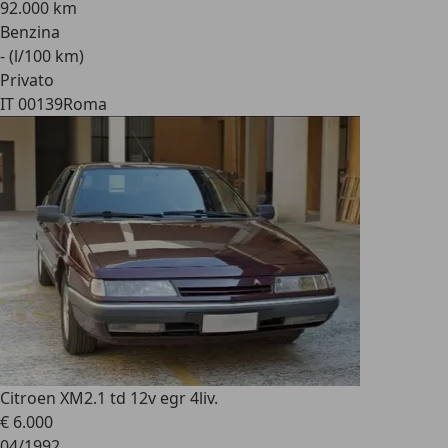
92.000 km
Benzina
- (l/100 km)
Privato
IT 00139
Roma
Citroen XM
2.1 td 12v egr 4liv.
€ 6.000
04/1992