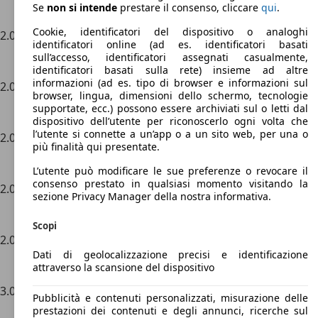
kW/115
Anteriore
manuale
Se
non si intende
prestare il consenso, cliccare
qui
.
CV
Cookie, identificatori del dispositivo o analoghi
2.0 i
1998
88
Trazione
Cambio
identificatori online (ad es. identificatori basati
kW/121
Anteriore
manuale
sull’accesso, identificatori assegnati casualmente,
CV
identificatori basati sulla rete) insieme ad altre
informazioni (ad es. tipo di browser e informazioni sul
2.0 i
1998
94
Trazione
Cambio
browser, lingua, dimensioni dello schermo, tecnologie
kW/128
Anteriore
manuale
supportate, ecc.) possono essere archiviati sul o letti dal
CV
dispositivo dell’utente per riconoscerlo ogni volta che
l’utente si connette a un’app o a un sito web, per una o
2.0 i 16 V
1998
99
Trazione
Cambio
più finalità qui presentate.
kW/132
Anteriore
manuale
CV
L’utente può modificare le sue preferenze o revocare il
consenso prestato in qualsiasi momento visitando la
2.0 i 16 V
1998
103
Trazione
Cambio
sezione Privacy Manager della nostra informativa.
kW/141
Anteriore
automatico
CV
Scopi
2.0 turbo CT
1998
108
Trazione
Cambio
Dati di geolocalizzazione precisi e identificazione
kW/147
Anteriore
automatico
attraverso la scansione del dispositivo
CV
3.0 V6
2975
122
Trazione
Cambio
Pubblicità e contenuti personalizzati, misurazione delle
kW/167
Anteriore
manuale
prestazioni dei contenuti e degli annunci, ricerche sul