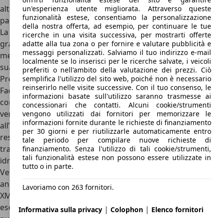
altezza 1,39 metri
un'esperienza utente migliorata. Attraverso queste
funzionalità estese, consentiamo la personalizzazione
passo 2,85 metri
della nostra offerta, ad esempio, per continuare le tue
La Citroen XM si è sempre imposta come una
berlina di
ricerche in una visita successiva, per mostrarti offerte
gran lusso dalla linee avveniristiche
in grado di piacere o
adatte alla tua zona o per fornire e valutare pubblicità e
messaggi personalizzati. Salviamo il tuo indirizzo e-mail
meno, regalava linee rigide e davvero fuori dai canoni della
localmente se lo inserisci per le ricerche salvate, i veicoli
sua epoca.
preferiti o nell'ambito della valutazione dei prezzi. Ciò
Prezzi Citroen XM
semplifica l'utilizzo del sito web, poiché non è necessario
reinserirlo nelle visite successive. Con il tuo consenso, le
Facendo apposite ricerche sul mercato dell’usato si nota
informazioni basate sull'utilizzo saranno trasmesse ai
come non siano molti gli esemplari di Citroen XM in
concessionari che contatti. Alcuni cookie/strumenti
vendita. I prezzi a cui si possono trovare le XM sono legati
vengono utilizzati dai fornitori per memorizzare le
informazioni fornite durante le richieste di finanziamento
all’età della vettura, allo stato di mantenimento o di
per 30 giorni e per riutilizzarle automaticamente entro
restauro della vettura, al chilometraggio e, cosa non
tale periodo per compilare nuove richieste di
trascurabile, dalle condizioni delle sospensioni
finanziamento. Senza l'utilizzo di tali cookie/strumenti,
tali funzionalità estese non possono essere utilizzate in
idropneumatiche Citroen.
tutto o in parte.
Vetture in condizioni non ottimali si possono trovare
anche a meno di 1.000 euro ma per mettersi in garage una
Lavoriamo con 263 fornitori.
XM in buone condizioni occorrono almeno 5.000 euro
. Ad
esempio, una XM equipaggiata con il 2.0 da 121 cavalli si
|
|
Informativa sulla privacy
Colophon
Elenco fornitori