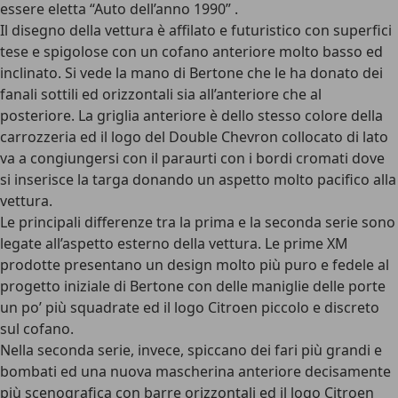
essere eletta “Auto dell’anno 1990” .
Il disegno della vettura è affilato e futuristico con superfici
tese e spigolose con un cofano anteriore molto basso ed
inclinato. Si vede la
mano di Bertone che le ha donato dei
fanali sottili ed orizzontali
sia all’anteriore che al
posteriore. La griglia anteriore è dello stesso colore della
carrozzeria ed il logo del Double Chevron collocato di lato
va a congiungersi con il paraurti con i bordi cromati dove
si inserisce la targa donando un aspetto molto pacifico alla
vettura.
Le principali differenze tra la prima e la seconda serie sono
legate all’aspetto esterno della vettura. Le prime XM
prodotte presentano un design molto più puro e fedele al
progetto iniziale di Bertone con delle maniglie delle porte
un po’ più squadrate ed il logo Citroen piccolo e discreto
sul cofano.
Nella seconda serie, invece,
spiccano dei fari più grandi e
bombati
ed una nuova mascherina anteriore decisamente
più scenografica con barre orizzontali ed il logo Citroen