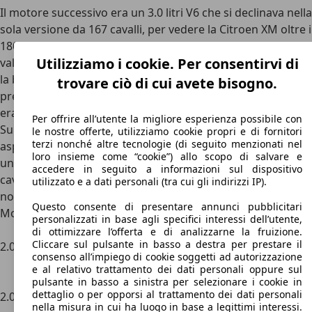
Il motore successivo era un 3.0 litri V6 che si declinava nella
sola versione da 167 cavalli, per vedere la Citroen XM oltre i
180 cavalli occorreva scegliere il
propulsore 3.0 V6 con 24
Utilizziamo i cookie. Per consentirvi di
valvole
che era in grado di portare la berlina a 200 cavalli o
la break da 190 CV. Tutte le versioni più potenti vedevano la
trovare ciò di cui avete bisogno.
presenza della Break, ovvero della station, mentre le altre
erano disponibili solo nella variante berlina.
Per offrire all’utente la migliore esperienza possibile con
Sul fronte Diesel troviamo un propulsore da 2.1 litri
le nostre offerte, utilizziamo cookie propri e di fornitori
terzi nonché altre tecnologie (di seguito menzionati nel
aspirato da 82 cavalli, un 2.1 turbodiesel da 109 cavalli e
loro insieme come “cookie”) allo scopo di salvare e
una vecchia conoscenza, ovvero il 2.5 litri turbo da 129
accedere in seguito a informazioni sul dispositivo
cavalli, questi erano decisamente più poveri di cavalli, ma
utilizzato e a dati personali (tra cui gli indirizzi IP).
non per questo meno potenti o duraturi.
Questo consente di presentare annunci pubblicitari
Motorizzazione
Cilindrata
Potenza
Trazione
Cambio
personalizzati in base agli specifici interessi dell’utente,
kW/CV
di ottimizzare l’offerta e di analizzarne la fruizione.
Cliccare sul pulsante in basso a destra per prestare il
2.0 i
1998
78
Trazione
Cambio
consenso all’impiego di cookie soggetti ad autorizzazione
kW/107
Anteriore
manuale
e al relativo trattamento dei dati personali oppure sul
CV
pulsante in basso a sinistra per selezionare i cookie in
dettaglio o per opporsi al trattamento dei dati personali
2.0 i
1998
84
Trazione
Cambio
nella misura in cui ha luogo in base a legittimi interessi.