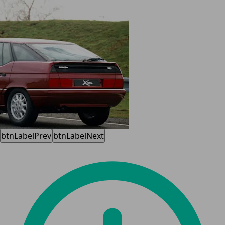
btnLabelPrev
btnLabelNext