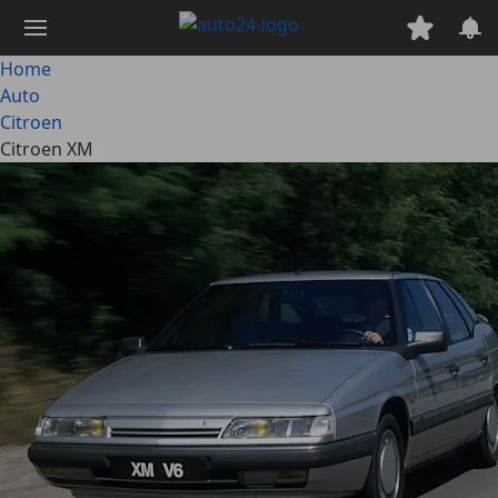
Passa
al
contenuto
Home
principale
Auto
Citroen
Citroen XM