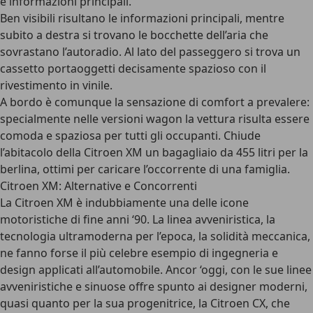
e informazioni principali.
Ben visibili risultano le informazioni principali, mentre
subito a destra si trovano le bocchette dell’aria che
sovrastano l’autoradio. Al lato del passeggero si trova un
cassetto portaoggetti decisamente spazioso con il
rivestimento in vinile.
A bordo è comunque la sensazione di comfort a prevalere:
specialmente nelle versioni wagon la vettura risulta essere
comoda e spaziosa per tutti gli occupanti. Chiude
l’abitacolo della Citroen XM un
bagagliaio da 455 litri per la
berlina
, ottimi per caricare l’occorrente di una famiglia.
Citroen XM: Alternative e Concorrenti
La Citroen XM è indubbiamente una delle icone
motoristiche di fine anni ‘90
. La linea avveniristica, la
tecnologia ultramoderna per l’epoca, la solidità meccanica,
ne fanno forse il più
celebre esempio di ingegneria e
design applicati all’automobile
. Ancor ‘oggi, con le sue linee
avveniristiche e sinuose offre spunto ai designer moderni,
quasi quanto per la sua progenitrice, la Citroen CX, che