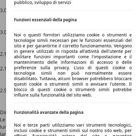
pubblico, sviluppo di servizi
CV
3.0 V6
2975
125
Trazione
Cambio
kW/190
Anteriore
automatico
Funzioni essenziali della pagina
CV
3.0 V6 24 V
2975
147
Trazione
Cambio
Noi o questi fornitori utilizziamo cookie o strumenti e
kW/200
Anteriore
automatico
tecnologie simili necessari per le funzioni essenziali del
sito e per garantirne il corretto funzionamento. Vengono
CV
in genere utilizzati in risposta all'attività dell'utente per
2.1 D
2138
52 kW/82
Trazione
Cambio
abilitare funzioni importanti come l'impostazione e il
CV
Anteriore
manuale
mantenimento delle informazioni di accesso o delle
preferenze sulla privacy. L'uso di questi cookie o
2.1 TD
2088
80
Trazione
Cambio
tecnologie simili non può normalmente essere
kW/109
Anteriore
manuale
disabilitato. Tuttavia, alcuni browser potrebbero bloccare
CV
questi cookie o strumenti simili o avvisare l'utente. Il
blocco di questi cookie o strumenti simili potrebbe
2.5 TD
2446
94
Trazione
Cambio
influire sulla funzionalità del sito web.
kW/129
Anteriore
manuale
CV
Dimensioni Citroen XM
Funzionalità avanzate della pagina
Le dimensioni della Citroen XM sono:
Noi e terze parti utilizziamo vari strumenti tecnologici,
lunghezza 4,81 metri
inclusi cookie e strumenti simili sul nostro sito web, per
larghezza 1,79 metri
offrirti funzionalità estese del sito e garantire