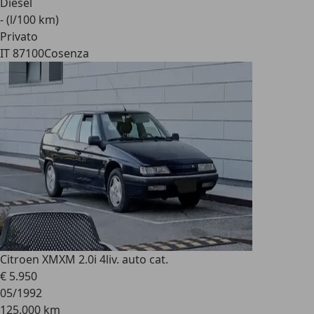
Diesel
- (l/100 km)
Privato
IT 87100
Cosenza
Citroen XM
XM 2.0i 4liv. auto cat.
€ 5.950
05/1992
125.000 km