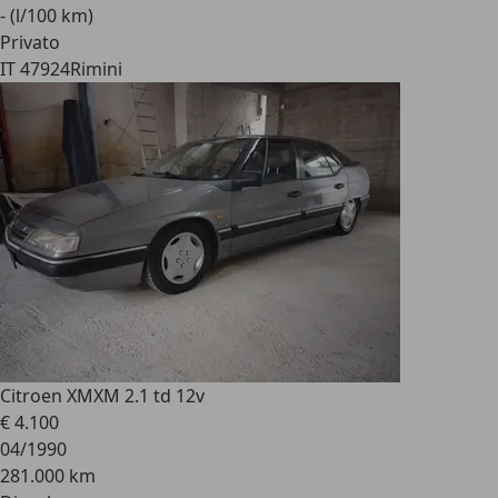
- (l/100 km)
Privato
IT 47924
Rimini
Citroen XM
XM 2.1 td 12v
€ 4.100
04/1990
281.000 km