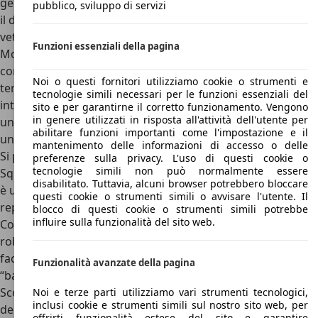
generaliste che alla fine degli anni ’90 stava andando verso
pubblico, sviluppo di servizi
il declino che oggi ha fatto scomparire tutte queste
vetture.
Scorpio è stata infatti sostituita dalla più piccola
Funzioni essenziali della pagina
Mondeo
, lei stessa ormai abbandonata, mentre diverse
concorrenti di Ford Scorpio non sono arrivate a vedere il
Noi o questi fornitori utilizziamo cookie o strumenti e
terzo millennio. A causa del suo stile discutibile, di un
tecnologie simili necessari per le funzioni essenziali del
interno che non trasmetteva troppo lusso e all’assenza di
sito e per garantirne il corretto funzionamento. Vengono
in genere utilizzati in risposta all'attività dell'utente per
un motore turbodiesel di piccola cilindrata, Ford Scorpio fu
abilitare funzioni importanti come l'impostazione e il
un vero e proprio flop commerciale, e fu un vero peccato.
mantenimento delle informazioni di accesso o delle
Si perché Scorpio non è solo l’auto che tantissimi cattivi di
preferenze sulla privacy. L'uso di questi cookie o
tecnologie simili non può normalmente essere
Squadra Speciale Cobra 11 hanno distrutto negli anni, ma
disabilitato. Tuttavia, alcuni browser potrebbero bloccare
è una berlina davvero sorprendente vista la sua
questi cookie o strumenti simili o avvisare l'utente. Il
reputazione.
blocco di questi cookie o strumenti simili potrebbe
influire sulla funzionalità del sito web.
Comoda, spaziosa, dotata di tutto ciò che serve, piuttosto
robusta e affidabile e soprattutto capace di essere molto
facile e rilassante alla
guida ma più dinamica e meno
Funzionalità avanzate della pagina
“barcollante”
di altre rivali dirette. Rispetto all’apprezzata
Scorpio di prima generazione, questa seconda serie fu
Noi e terze parti utilizziamo vari strumenti tecnologici,
inclusi cookie e strumenti simili sul nostro sito web, per
decisamente migliore su tantissimi aspetti, tranne che sul
offrirti funzionalità estese del sito e garantire