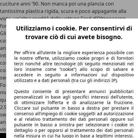
cuciture anni ’90. Non manca poi una plancia con
tantissima plastica rigida, scura e poco appagante alla
vista, un'altra eredità delle vetture Ford d’Oltreoceano,
forse quella meno desiderata.
Utilizziamo i cookie. Per consentirvi di
Gli interni di Ford Scorpio però brillano per spazio interno,
trovare ciò di cui avete bisogno.
con tantissimi centimetri a disposizione sia dei passeggeri
anteriori che di quelli posteriori, mentre la plancia è
Per offrire all’utente la migliore esperienza possibile con
interrotta nelle sue morbide linee tondeggianti da una
le nostre offerte, utilizziamo cookie propri e di fornitori
consolle centrale a sbalzo disegnata attorno al
terzi nonché altre tecnologie (di seguito menzionati nel
loro insieme come “cookie”) allo scopo di salvare e
conducente. Qui troviamo i comandi per il clima, la radio e i
accedere in seguito a informazioni sul dispositivo
sedili riscaldati, quando presenti. Dietro al classico volante
utilizzato e a dati personali (tra cui gli indirizzi IP).
Ford con airbag, infine, troviamo un quadro strumenti
Questo consente di presentare annunci pubblicitari
molto classico e facile da leggere, che riprende nello stile
personalizzati in base agli specifici interessi dell’utente,
quello delle coeve Ford europee. Le
versioni con motore
di ottimizzare l’offerta e di analizzarne la fruizione.
2.9 V6 Cosworth
, poi, ospitano un volante in pelle e radica,
Cliccare sul pulsante in basso a destra per prestare il
consenso all’impiego di cookie soggetti ad autorizzazione
sedili più sportivi e una finitura in finta radica, comune
e al relativo trattamento dei dati personali oppure sul
anche ad altre versioni della gamma, davvero cheap alla
pulsante in basso a sinistra per selezionare i cookie in
vista.
dettaglio o per opporsi al trattamento dei dati personali
nella misura in cui ha luogo in base a legittimi interessi.