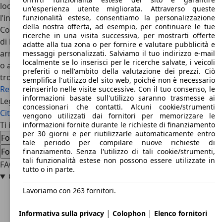
look. E questo, sfortunatamente, ne ha decretato
un'esperienza utente migliorata. Attraverso queste
l’insuccesso.
funzionalità estese, consentiamo la personalizzazione
della nostra offerta, ad esempio, per continuare le tue
Concludiamo come di consueto con le dirette concorrenti
ricerche in una visita successiva, per mostrarti offerte
di Ford Scorpio, le ammiraglie generaliste che come lei
adatte alla tua zona o per fornire e valutare pubblicità e
arrivarono all’ultima generazione prima di essere sostituite
messaggi personalizzati. Salviamo il tuo indirizzo e-mail
localmente se lo inserisci per le ricerche salvate, i veicoli
o abbandonate. Tra le più vendute in quel periodo
preferiti o nell'ambito della valutazione dei prezzi. Ciò
troviamo infatti l’
Alfa Romeo 164
, la
Opel Omega
, la
semplifica l'utilizzo del sito web, poiché non è necessario
Renault Safrane
, l’ottima Honda 800 e la sua cugina Honda
reinserirlo nelle visite successive. Con il tuo consenso, le
informazioni basate sull'utilizzo saranno trasmesse ai
Legend, senza dimenticare le altre francesi
Peugeot 605
e
concessionari che contatti. Alcuni cookie/strumenti
Citroen XM
.
vengono utilizzati dai fornitori per memorizzare le
Ti interessa la Ford Scorpio
informazioni fornite durante le richieste di finanziamento
per 30 giorni e per riutilizzarle automaticamente entro
Ford Scorpio usata
Ford Scorpio nuova auto
tale periodo per compilare nuove richieste di
Ford Scorpio offerte concessionario
finanziamento. Senza l'utilizzo di tali cookie/strumenti,
tali funzionalità estese non possono essere utilizzate in
FAQ
tutto o in parte.
Che vettura è la Ford Scorpio?
Lavoriamo con 263 fornitori.
|
|
Informativa sulla privacy
Colophon
Elenco fornitori