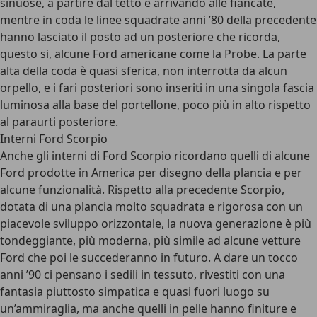
sinuose, a partire dal tetto e arrivando alle fiancate,
mentre in coda le linee squadrate anni ’80 della precedente
hanno lasciato il posto ad un posteriore che ricorda,
questo si, alcune Ford americane come la Probe. La parte
alta della coda è quasi sferica, non interrotta da alcun
orpello, e i fari posteriori sono inseriti in una singola fascia
luminosa alla base del portellone, poco più in alto rispetto
al paraurti posteriore.
Interni Ford Scorpio
Anche gli interni di Ford Scorpio ricordano quelli di alcune
Ford prodotte in America per disegno della plancia e per
alcune funzionalità. Rispetto alla precedente Scorpio,
dotata di una
plancia molto squadrata e rigorosa con un
piacevole sviluppo orizzontale
, la nuova generazione è più
tondeggiante, più moderna, più simile ad alcune vetture
Ford che poi le succederanno in futuro. A dare un tocco
anni ’90 ci pensano i sedili in tessuto, rivestiti con una
fantasia piuttosto simpatica e quasi fuori luogo su
un’ammiraglia, ma anche quelli in pelle hanno finiture e