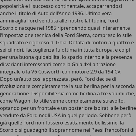
popolarità e il successo continentale, accaparrandosi
anche il
titolo di Auto dell’Anno 1986
. Ultima vera
ammiraglia Ford venduta alle nostre latitudini, Ford
Scorpio nacque nel 1985 riprendendo quasi interamente
l’impostazione tecnica della Ford Sierra, compreso lo stile
squadrato e rigoroso di Ghia. Dotata di motori a quattro e
sei cilindri, l’accoglienza fu ottima in tutta Europa, e colpì
per una buona guidabilità, lo spazio interno e la presenza
di varianti interessanti come la
Ghia 4x4
a trazione
integrale o la V6 Cosworth con motore 2.9 da 194 CV.
Dopo un’auto così apprezzata, però, Ford decise di
rivoluzionare completamente la sua berlina per la seconda
generazione. Disponibile sia come berlina a tre volumi che,
come Wagon,, lo stile venne completamente stravolto,
optando per un frontale e un posteriore ispirati alle berline
vendute da Ford negli USA in quel periodo. Sebbene però
già quelle Ford non fossero esattamente bellissime, la
Scorpio si guadagnò il soprannome nei Paesi francofoni di