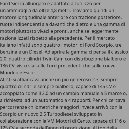
Ford Sierra allungato e adattato all’utilizzo per
un’ammiraglia da oltre 4,8 metri
. Troviamo quindi un
motore longitudinale anteriore con trazione posteriore,
ruote indipendenti sia davanti che dietro e una gamma di
motori piuttosto vivaci e pronti, anche se leggermente
razionalizzati rispetto alla precedente. Per il mercato
italiano infatti sono quattro i motori di Ford Scorpio, tre
benzina e un Diesel. Ad aprire la gamma ci pensa il classico
2.0i quattro cilindri Twin Cam con distribuzione bialbero e
136 CV, visto sia sulle Ford precedenti che sulle coeve
Mondeo e Escort.
Al 2.0 si affiancava anche un più generoso 2.3, sempre
quattro cilindri e sempre bialbero, capace di 145 CV e
accoppiato come il 2.0 ad un cambio manuale a 5 marce o,
a richiesta, ad un automatico a 4 rapporti. Per chi cercava
percorrenze chilometriche maggiori invece arrivò con la
Scorpio un nuovo 2.5 Turbodiesel sviluppato in
collaborazione con la VM Motori di Cento, capace di 116 o
125 CV a seconda dell’anno di produzione. Al top della