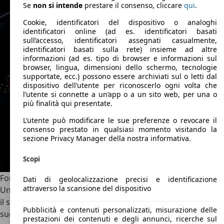
Se
non si intende
prestare il consenso, cliccare
qui
.
Cookie, identificatori del dispositivo o analoghi
identificatori online (ad es. identificatori basati
sull’accesso, identificatori assegnati casualmente,
identificatori basati sulla rete) insieme ad altre
informazioni (ad es. tipo di browser e informazioni sul
browser, lingua, dimensioni dello schermo, tecnologie
supportate, ecc.) possono essere archiviati sul o letti dal
dispositivo dell’utente per riconoscerlo ogni volta che
l’utente si connette a un’app o a un sito web, per una o
più finalità qui presentate.
L’utente può modificare le sue preferenze o revocare il
consenso prestato in qualsiasi momento visitando la
sezione Privacy Manager della nostra informativa.
Scopi
Ford Scorpio: Alternative e Concorrenti
Dati di geolocalizzazione precisi e identificazione
attraverso la scansione del dispositivo
Uno dei grandi limiti di Ford Scorpio è stato, senza dubbio,
il suo stile. Il look triste della vettura ne ha pregiudicato il
Pubblicità e contenuti personalizzati, misurazione delle
successo in un mercato come quello delle ammiraglie
prestazioni dei contenuti e degli annunci, ricerche sul