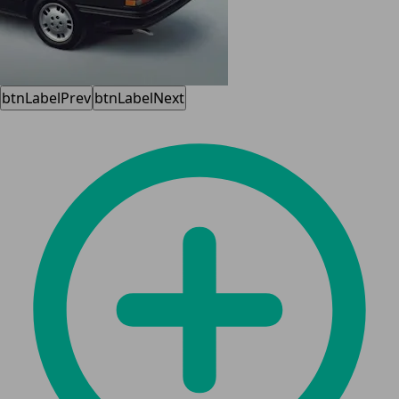
btnLabelPrev
btnLabelNext