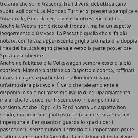
tre anni che sono trascorsi fra i diversi debutti saltano
subito agli occhi. La Mondeo Turnier si presenta semplice e
funzionale, è inutile cercare elementi estetici raffinati.
Anche la Vectra non è ricca di fronzoli, ma ha un aspetto
leggermente più vivace. La Passat è quella che si fa più
notare, con la sua appariscente griglia cromata e la doppia
linea dei batticalcagno che sale verso la parte posteriore.
Spazio e ambiente
Anche nell'abitacolo la Volkswagen sembra essere la più
spaziosa. Materie plastiche dall'aspetto elegante, raffinati
intarsi in legno e particolari in alluminio creano
un'atmosfera piacevole. È vero che tale ambiente è
disponibile solo nel massimo livello di equipaggiamento,
ma anche le concorrenti scendono in campo in tale
versione. Anche l'Opel e la Ford hanno un aspetto ben
solido, ma emanano piuttosto un fascino spassionato e
impersonale. Per quanto riguarda lo spazio per i
passeggeri - senza dubbio il criterio più importante per le
station wagon per la famiglia - la posizione di testa viene