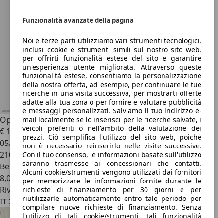
Funzionalità avanzate della pagina
Noi e terze parti utilizziamo vari strumenti tecnologici,
inclusi cookie e strumenti simili sul nostro sito web,
per offrirti funzionalità estese del sito e garantire
un'esperienza utente migliorata. Attraverso queste
funzionalità estese, consentiamo la personalizzazione
della nostra offerta, ad esempio, per continuare le tue
ricerche in una visita successiva, per mostrarti offerte
adatte alla tua zona o per fornire e valutare pubblicità
e messaggi personalizzati. Salviamo il tuo indirizzo e-
Opel Vectra
1.8 16V S.W. CDX
mail localmente se lo inserisci per le ricerche salvate, i
veicoli preferiti o nell'ambito della valutazione dei
€ 1.000
prezzi. Ciò semplifica l'utilizzo del sito web, poiché
05/2002
non è necessario reinserirlo nelle visite successive.
210.349 km
Con il tuo consenso, le informazioni basate sull'utilizzo
saranno trasmesse ai concessionari che contatti.
Benzina
Alcuni cookie/strumenti vengono utilizzati dai fornitori
8,0 l/100 km (comb.)
per memorizzare le informazioni fornite durante le
Rivenditore
richieste di finanziamento per 30 giorni e per
riutilizzarle automaticamente entro tale periodo per
IT 38050
compilare nuove richieste di finanziamento. Senza
l'utilizzo di tali cookie/strumenti, tali funzionalità