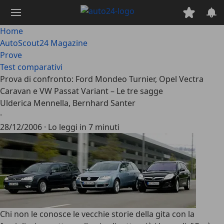
Passa
al
contenuto
Home
principale
AutoScout24 Magazine
Prove
Test comparativi
Prova di confronto: Ford Mondeo Turnier, Opel Vectra
Caravan e VW Passat Variant – Le tre sagge
Ulderica Mennella, Bernhard Santer
·
28/12/2006
·
Lo leggi in 7 minuti
Chi non le conosce le vecchie storie della gita con la