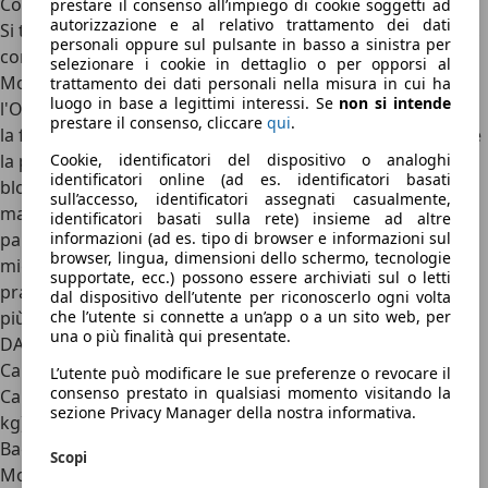
Conclusione
prestare il consenso all’impiego di cookie soggetti ad
autorizzazione e al relativo trattamento dei dati
Si tratta di nuovo di auto veramente ragionevoli. Spaziose,
personali oppure sul pulsante in basso a sinistra per
confortevoli e allo stesso tempo parsimoniose: la Ford
selezionare i cookie in dettaglio o per opporsi al
Mondeo Turnier 2.0 TDCI, la VW Passat Variant 2.0 TDI e
trattamento dei dati personali nella misura in cui ha
luogo in base a legittimi interessi. Se
non si intende
l'Opel Vectra Caravan 1.9 CDTI sono ottime auto per tutta
prestare il consenso, cliccare
qui
.
la famiglia. La dinamica Ford è la più economica, ma anche
la più vecchia rispetto alle altre. Il nuovo modello è già ai
Cookie, identificatori del dispositivo o analoghi
identificatori online (ad es. identificatori basati
blocchi di partenza. Lo spazio maggiore e la maggiore
sull’accesso, identificatori assegnati casualmente,
maneggevolezza sono offerte dall'Opel che, per dirla in
identificatori basati sulla rete) insieme ad altre
parole povere, è la macchina più pratica. Il pacchetto
informazioni (ad es. tipo di browser e informazioni sul
browser, lingua, dimensioni dello schermo, tecnologie
migliore in fatto di piacere di guida, atmosfera e vantaggi
supportate, ecc.) possono essere archiviati sul o letti
pratici è invece quello della VW. E il fatto che cosi un po' di
dal dispositivo dell’utente per riconoscerlo ogni volta
più, a quanto pare, non è un problema per i clienti.
che l’utente si connette a un’app o a un sito web, per
una o più finalità qui presentate.
DATI TECNICI VW Passat Variant 2.0 TDI - Opel Vectra
Caravan 1.9 CDTI - Ford Mondeo Turnier 2.0
L’utente può modificare le sue preferenze o revocare il
consenso prestato in qualsiasi momento visitando la
Carrozzeria Peso a vuoto (kg; compreso conducente di 75
sezione Privacy Manager della nostra informativa.
kg): 1.510 - 1.600 - 1.564 Carico utile (kg): 630 - 555 - 631
Bagagliaio (litri): 603 - 1.731/ 530 - 1.850 / 540 - 1.700
Scopi
Motore e trazione Motore: iniettore-pompa a quattro