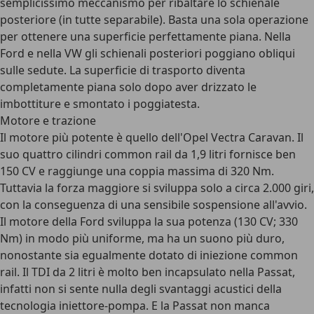
semplicissimo meccanismo per ribaltare lo schienale
posteriore (in tutte separabile). Basta una sola operazione
per ottenere una superficie perfettamente piana. Nella
Ford e nella VW gli schienali posteriori poggiano obliqui
sulle sedute. La superficie di trasporto diventa
completamente piana solo dopo aver drizzato le
imbottiture e smontato i poggiatesta.
Motore e trazione
Il motore più potente è quello dell'Opel Vectra Caravan. Il
suo quattro cilindri common rail da 1,9 litri fornisce ben
150 CV e raggiunge una coppia massima di 320 Nm.
Tuttavia la forza maggiore si sviluppa solo a circa 2.000 giri,
con la conseguenza di una sensibile sospensione all'avvio.
Il motore della Ford sviluppa la sua potenza (130 CV; 330
Nm) in modo più uniforme, ma ha un suono più duro,
nonostante sia egualmente dotato di iniezione common
rail. Il TDI da 2 litri è molto ben incapsulato nella Passat,
infatti non si sente nulla degli svantaggi acustici della
tecnologia iniettore-pompa. E la Passat non manca