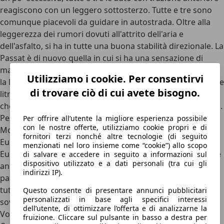
reagiscono con un leggero sottosterzo. Tutte e tre sono
comunque piacevoli da guidare in autostrada. Oltre alla
leggerezza dei rumori dovuti all'attrito dell'aria e
dell'asfalto, si ha in tutte una buona stabilità direzionale. La
Passat è di nuovo quella in cui si ha una sensazione di
maggiore consistenza. In tema di consumo di carburante
Utilizziamo i cookie. Per consentirvi
la Mondeo e la Passat, tutte e due con qualcosa più di sette
di trovare ciò di cui avete bisogno.
litri per 100 chilometri, superano leggermente la Vectra
che per il nostro giro di prova non ha raggiunto i sette litri.
Per quanto riguarda il prezzo la gerarchia è chiara: la Ford
Per offrire all’utente la migliore esperienza possibile
con le nostre offerte, utilizziamo cookie propri e di
Mondeo Turnier 2.0 TDCI è disponibile a partire da 25.800
fornitori terzi nonché altre tecnologie (di seguito
Euro, l'Opel Vectra Caravan 1.9 CDTI costa almeno 27.010
menzionati nel loro insieme come “cookie”) allo scopo
Euro e per la VW Passat Variant 2.0 TDI (come tutte le altre
di salvare e accedere in seguito a informazioni sul
dispositivo utilizzato e a dati personali (tra cui gli
anche il modello con filtro antiparticolato) si devono
indirizzi IP).
pagare 27.950 Euro. L'equipaggiamento è sufficiente in
tutte già nella versione base. Il lusso richiede un
Questo consente di presentare annunci pubblicitari
personalizzati in base agli specifici interessi
sovrapprezzo moderato nell'Opel e nella Ford, la
dell’utente, di ottimizzare l’offerta e di analizzarne la
Volkswagen esige di più.
fruizione. Cliccare sul pulsante in basso a destra per