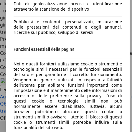
cilindri da 2,0 litricommon rail - a quattro cilindri da 1,9 litri
Dati di geolocalizzazione precisi e identificazione
attraverso la scansione del dispositivo
- common rail a quattro cilindri da 2,0 litri Potenza (cv a
giri/min): 140/4.000 - 150 / 4.000 - 130 / 3.500 Coppia (Nm a
Pubblicità e contenuti personalizzati, misurazione
giri/min): 320 / 1.800 - 320 / 2.000 - 330 / 1.800 Trazione:
delle prestazioni dei contenuti e degli annunci,
trazione anteriore
ricerche sul pubblico, sviluppo di servizi
Prestazioni da 0 a 100 km/h (s): 10,1 - 10,3 - 10,1 Velocità
massima (km/h): 206 - 210 - 204
Funzioni essenziali della pagina
Consumo e ambiente Carburante: diesel Consumo in prova
(l/100 km): 7,1 - 6,9 - 7,2
Noi o questi fornitori utilizziamo cookie o strumenti e
Costi Prezzo base (€): 27.950 - 27.010 - 25.800
tecnologie simili necessari per le funzioni essenziali
Condividi l'articolo
del sito e per garantirne il corretto funzionamento.
Vengono in genere utilizzati in risposta all'attività
dell'utente per abilitare funzioni importanti come
Leggi anche
l'impostazione e il mantenimento delle informazioni di
accesso o delle preferenze sulla privacy. L'uso di
Audi RS 3 e Giulia Quadrifoglio: l’ultimo viaggio in Italia
Audi
questi cookie o tecnologie simili non può
Q6 e-tron vs. BMW iX3 vs. Mercedes GLC EQ – Confronto
normalmente essere disabilitato. Tuttavia, alcuni
tra SUV elettrici premium
browser potrebbero bloccare questi cookie o
strumenti simili o avvisare l'utente. Il blocco di questi
Offerte attuali
cookie o strumenti simili potrebbe influire sulla
funzionalità del sito web.