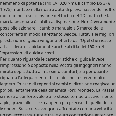
nemmeno di potenza (140 CV; 320 Nm). Il cambio DSG (€
1.975) montato nella nostra auto di prova nasconde inoltre
molto bene la sospensione del turbo del TDI, dato che la
marcia adeguata è subito a disposizione. Non è veramente
possibile azionare il cambio manuale a 5 marce delle
concorrenti in modo altrettanto veloce. Tuttavia le migliori
prestazioni di guida vengono offerte dall'Opel che riesce
ad accelerare rapidamente anche al di là dei 160 km/h.
Impressioni di guida e costi
Per quanto riguarda le caratteristiche di guida invece
l'impressione è opposta: nella Vectra gli ingegneri hanno
mirato soprattutto al massimo comfort, sia per quanto
riguarda l'adeguamento del telaio che lo sterzo molto
leggero. In caso di repentini cambi di direzione reagisce un
po' più lentamente della dinamica Ford Mondeo. La Passat
si mostra confortevole e allo stesso tempo piacevolmente
agile, grazie allo sterzo appena più preciso di quello della
Mondeo. Se le curve vengono affrontate con una velocità
un po' eccessiva, tutte e tre le auto con trazione anteriore