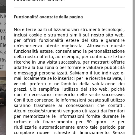
Nissan Qashqai
Qashqai MHEV 140 CV Acenta
Funzionalità avanzate della pagina
€ 21.800
Noi e terze parti utilizziamo vari strumenti tecnologici,
07/2025
inclusi cookie e strumenti simili sul nostro sito web,
14.050 km
per offrirti funzionalità estese del sito e garantire
Elettrica/Benzina
un'esperienza utente migliorata. Attraverso queste
funzionalità estese, consentiamo la personalizzazione
5,4 l/100 km (comb.)
della nostra offerta, ad esempio, per continuare le tue
Rivenditore
ricerche in una visita successiva, per mostrarti offerte
IT 10156
adatte alla tua zona o per fornire e valutare pubblicità
e messaggi personalizzati. Salviamo il tuo indirizzo e-
mail localmente se lo inserisci per le ricerche salvate, i
veicoli preferiti o nell'ambito della valutazione dei
prezzi. Ciò semplifica l'utilizzo del sito web, poiché
non è necessario reinserirlo nelle visite successive.
Con il tuo consenso, le informazioni basate sull'utilizzo
saranno trasmesse ai concessionari che contatti.
Alcuni cookie/strumenti vengono utilizzati dai fornitori
per memorizzare le informazioni fornite durante le
richieste di finanziamento per 30 giorni e per
riutilizzarle automaticamente entro tale periodo per
compilare nuove richieste di finanziamento. Senza