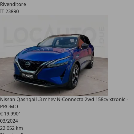
Rivenditore
IT 23890
Nissan Qashqai
1.3 mhev N-Connecta 2wd 158cv xtronic -
PROMO
€ 19.990
1
03/2024
22.052 km