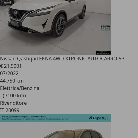
Nissan Qashqai
TEKNA 4WD XTRONIC AUTOCARRO 5P
€ 21.900
1
07/2022
44.750 km
Elettrica/Benzina
- (l/100 km)
Rivenditore
IT 20099