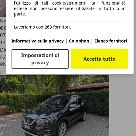
l'utilizzo di tali cookie/strumenti, tali funzionalità
estese non possono essere utilizzate in tutto o in
parte.
Nissan Qashqai
dCi 130 2WD Tekna
Lavoriamo con 263 fornitori.
€ 8.500
07/2014
|
|
Informativa sulla privacy
Colophon
Elenco fornitori
139.087 km
Diesel
Impostazioni di
4,4 l/100 km (comb.)
Accetta tutto
privacy
Rivenditore
IT 00166