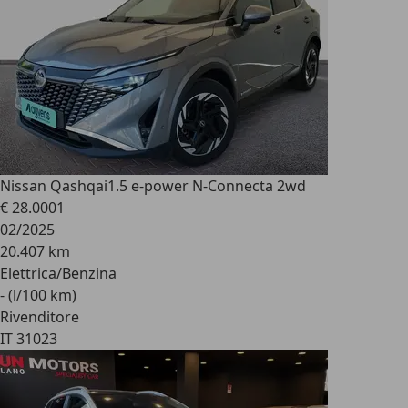
Nissan Qashqai
1.5 e-power N-Connecta 2wd
€ 28.000
1
02/2025
20.407 km
Elettrica/Benzina
- (l/100 km)
Rivenditore
IT 31023