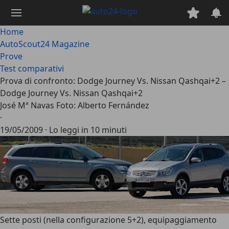
Passa
al
contenuto
Home
principale
AutoScout24 Magazine
Prove
Test comparativi
Prova di confronto: Dodge Journey Vs. Nissan Qashqai+2 –
Dodge Journey Vs. Nissan Qashqai+2
José Mª Navas Foto: Alberto Fernández
·
19/05/2009
·
Lo leggi in 10 minuti
Sette posti (nella configurazione 5+2), equipaggiamento