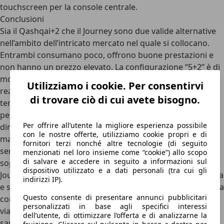
touchscreen per la console centrale.
Conclusioni
Sia il Qashqai+2 che il Journey sono due valide alternative
nell’ambito dell’intricato mercato nel quale si collocano.
Entrambi consumano poco, offrono buone prestazioni e
non hanno un prezzo elevato. La configurazione “5+2” è di
moda e ogni costruttore ha una maniera particolare di
Utilizziamo i cookie. Per consentirvi
realizzare questa proposta. Il Qashqai+2 sfrutta la
di trovare ciò di cui avete bisogno.
tendenza commerciale e la reputazione conquistata di
peso dal Qashqai 5 posti, ereditandone l’eccellente
Per offrire all’utente la migliore esperienza possibile
dinamismo e il comportamento esemplare, offrendo
con le nostre offerte, utilizziamo cookie propri e di
maggiore spazio e più soluzioni alle famiglie numerose,
fornitori terzi nonché altre tecnologie (di seguito
senza rinunciare assolutamente alla sua essenza e,
menzionati nel loro insieme come “cookie”) allo scopo
di salvare e accedere in seguito a informazioni sul
soprattutto, alla sua più grande qualità: la sua agilità. Il
dispositivo utilizzato e a dati personali (tra cui gli
Journey richiama l’attenzione per la sua particolare estetica
indirizzi IP).
e sportività, è un’auto che si concentra maggiormente sulla
Questo consente di presentare annunci pubblicitari
comodità e, sebbene lasci da parte certi aspetti dinamici,
personalizzati in base agli specifici interessi
viaggiare con tutti i nostri cari a bordo di quest’auto, non
dell’utente, di ottimizzare l’offerta e di analizzarne la
sarà un problema grazie all’enorme versatilità del suo