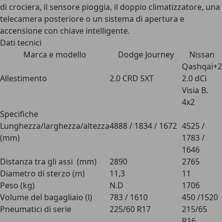
di crociera, il sensore pioggia, il doppio climatizzatore, una
telecamera posteriore o un sistema di apertura e
accensione con chiave intelligente.
Dati tecnici
Marca e modello
Dodge Journey
Nissan
Qashqai+2
Allestimento
2.0 CRD SXT
2.0 dCi
Visia B.
4x2
Specifiche
Lunghezza/larghezza/altezza
4888 / 1834 / 1672
4525 /
(mm)
1783 /
1646
Distanza tra gli assi (mm)
2890
2765
Diametro di sterzo (m)
11,3
11
Peso (kg)
N.D
1706
Volume del bagagliaio (l)
783 / 1610
450 /1520
Pneumatici di serie
225/60 R17
215/65
R16