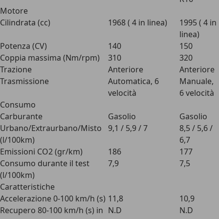
Motore
Cilindrata (cc)
1968 ( 4 in linea)
1995 ( 4 in
linea)
Potenza (CV)
140
150
Coppia massima (Nm/rpm)
310
320
Trazione
Anteriore
Anteriore
Trasmissione
Automatica, 6
Manuale,
velocità
6 velocità
Consumo
Carburante
Gasolio
Gasolio
Urbano/Extraurbano/Misto
9,1 / 5,9 / 7
8,5 / 5,6 /
(l/100km)
6,7
Emissioni CO2 (gr/km)
186
177
Consumo durante il test
7,9
7,5
(l/100km)
Caratteristiche
Accelerazione 0-100 km/h (s)
11,8
10,9
Recupero 80-100 km/h (s) in
N.D
N.D