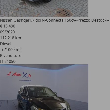
Nissan Qashqai
1.7 dci N-Connecta 150cv--Prezzo Destock--
€ 13.490
09/2020
112.218 km
Diesel
- (l/100 km)
Rivenditore
IT 21050