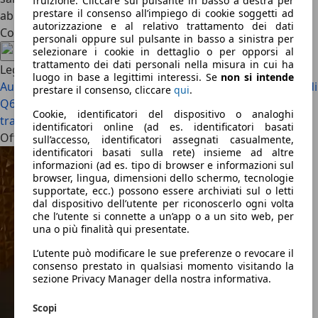
fruizione. Cliccare sul pulsante in basso a destra per
prestare il consenso all’impiego di cookie soggetti ad
abitacolo.
autorizzazione e al relativo trattamento dei dati
Condividi l'articolo
personali oppure sul pulsante in basso a sinistra per
selezionare i cookie in dettaglio o per opporsi al
trattamento dei dati personali nella misura in cui ha
Leggi anche
luogo in base a legittimi interessi. Se
non si intende
Audi RS 3 e Giulia Quadrifoglio: l’ultimo viaggio in Italia
Audi
prestare il consenso, cliccare
qui
.
Q6 e-tron vs. BMW iX3 vs. Mercedes GLC EQ – Confronto
Cookie, identificatori del dispositivo o analoghi
tra SUV elettrici premium
identificatori online (ad es. identificatori basati
Offerte attuali
sull’accesso, identificatori assegnati casualmente,
identificatori basati sulla rete) insieme ad altre
informazioni (ad es. tipo di browser e informazioni sul
browser, lingua, dimensioni dello schermo, tecnologie
supportate, ecc.) possono essere archiviati sul o letti
dal dispositivo dell’utente per riconoscerlo ogni volta
che l’utente si connette a un’app o a un sito web, per
una o più finalità qui presentate.
L’utente può modificare le sue preferenze o revocare il
consenso prestato in qualsiasi momento visitando la
sezione Privacy Manager della nostra informativa.
Scopi