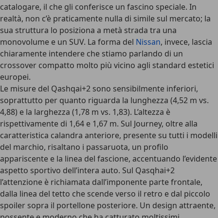
catalogare, il che gli conferisce un fascino speciale. In
realtà, non c’è praticamente nulla di simile sul mercato; la
sua struttura lo posiziona a metà strada tra una
monovolume e un SUV. La forma del
Nissan
, invece, lascia
chiaramente intendere che stiamo parlando di un
crossover compatto molto più vicino agli standard estetici
europei.
Le misure del Qashqai+2 sono sensibilmente inferiori,
soprattutto per quanto riguarda la lunghezza (4,52 m vs.
4,88) e la larghezza (1,78 m vs. 1,83). L’altezza è
rispettivamente di 1,64 e 1,67 m. Sul Journey, oltre alla
caratteristica calandra anteriore, presente su tutti i modelli
del marchio, risaltano i passaruota, un profilo
appariscente e la linea del fascione, accentuando l’evidente
aspetto sportivo dell’intera auto. Sul Qasqhai+2
l’attenzione è richiamata dall’imponente parte frontale,
dalla linea del tetto che scende verso il retro e dal piccolo
spoiler sopra il portellone posteriore. Un design attraente,
possente e moderno che ha catturato moltissimi