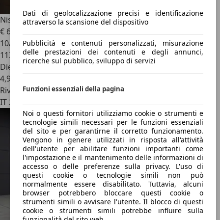
Dati di geolocalizzazione precisi e identificazione
Nissan Qashqai
Qashqai 1.6 dci Acenta
attraverso la scansione del dispositivo
€ 6.600
10/2012
Pubblicità e contenuti personalizzati, misurazione
delle prestazioni dei contenuti e degli annunci,
113.000 km
ricerche sul pubblico, sviluppo di servizi
Diesel
4,9 l/100 km (comb.)
Funzioni essenziali della pagina
Rivenditore
IT 25135
Noi o questi fornitori utilizziamo cookie o strumenti e
tecnologie simili necessari per le funzioni essenziali
del sito e per garantirne il corretto funzionamento.
Vengono in genere utilizzati in risposta all'attività
dell'utente per abilitare funzioni importanti come
l'impostazione e il mantenimento delle informazioni di
accesso o delle preferenze sulla privacy. L'uso di
questi cookie o tecnologie simili non può
normalmente essere disabilitato. Tuttavia, alcuni
browser potrebbero bloccare questi cookie o
strumenti simili o avvisare l'utente. Il blocco di questi
cookie o strumenti simili potrebbe influire sulla
funzionalità del sito web.