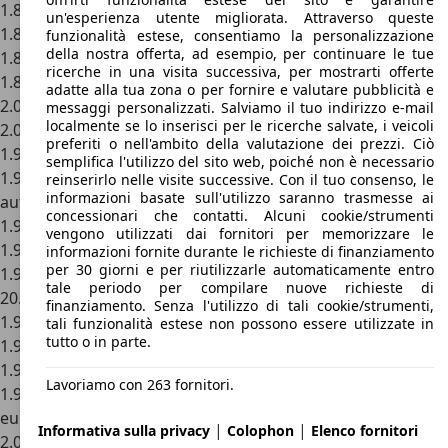
1.8i 16V cat automatica SX Plus da 21.382 euro
un'esperienza utente migliorata. Attraverso queste
1.8i 16V cat Millesime 1.8i 16V cat Millesime da 19.259 euro
funzionalità estese, consentiamo la personalizzazione
della nostra offerta, ad esempio, per continuare le tue
1.8i 16V cat SX 1.8i 16V cat SX da 17.818 euro
ricerche in una visita successiva, per mostrarti offerte
1.8i 16V cat SX Plus 1.8i 16V cat SX Plus da 19.936 euro
adatte alla tua zona o per fornire e valutare pubblicità e
2.0i 16V cat Exclusive2.0i 16V cat Exclusive da 23.086 euro
messaggi personalizzati. Salviamo il tuo indirizzo e-mail
localmente se lo inserisci per le ricerche salvate, i veicoli
2.0i 16V cat SX Plus 2.0i 16V cat SX Plus da 20.989 euro
preferiti o nell'ambito della valutazione dei prezzi. Ciò
1.9 diesel X 1.9 diesel X da 16.346 euro
semplifica l'utilizzo del sito web, poiché non è necessario
1.9 turbodiesel cat automatica SX Plus 1.9 turbodiesel cat
reinserirlo nelle visite successive. Con il tuo consenso, le
informazioni basate sull'utilizzo saranno trasmesse ai
automatica SX Plus da 21.950 euro
concessionari che contatti. Alcuni cookie/strumenti
1.9 turbodiesel cat SX 1.9 turbodiesel cat SX da 18.748 euro
vengono utilizzati dai fornitori per memorizzare le
1.9 turbodiesel cat SX 1.9 turbodiesel cat SX da 17.922 euro
informazioni fornite durante le richieste di finanziamento
per 30 giorni e per riutilizzarle automaticamente entro
1.9 turbodiesel cat SX Plus 1.9 turbodiesel cat SX Plus da
tale periodo per compilare nuove richieste di
20.039 euro
finanziamento. Senza l'utilizzo di tali cookie/strumenti,
1.9 turbodiesel SX 1.9 turbodiesel SX da 18.175 euro
tali funzionalità estese non possono essere utilizzate in
tutto o in parte.
1.9 turbodiesel SX Vip 1.9 turbodiesel SX Vip da 21.382 euro
1.9 turbodiesel VSX 1.9 turbodiesel VSX da 23.499 euro
Lavoriamo con 263 fornitori.
1.9 turbodiesel/75CV X 1.9 turbodiesel/75CV X da 17.133
euro
|
|
Informativa sulla privacy
Colophon
Elenco fornitori
2.0 HDi/90CV cat SX Plus 2.0 HDi/90CV cat SX Plus da 21.588