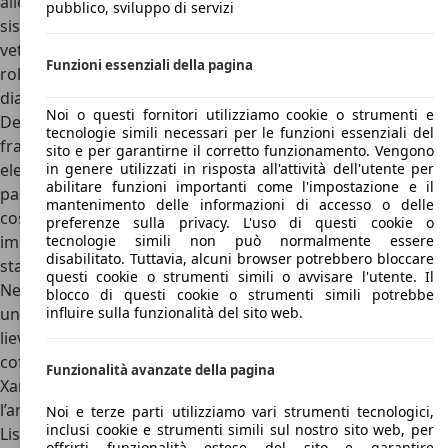
allestimento caratterizzato da una nuova evoluzione del
pubblico, sviluppo di servizi
sistema di sospensioni Idrattiva II, che consentiva alla
vettura di affrontare le curve riducendo ulteriormente il
Funzioni essenziali della pagina
rollio, grazie anche all'utilizzo di barre antirollio di maggior
diametro e di martinetti idraulici supplementari.
Noi o questi fornitori utilizziamo cookie o strumenti e
Dell’allestimento top di un’Activa facevano parte di serie,
tecnologie simili necessari per le funzioni essenziali del
fra l’altro, ABS, SC-CAR, specchietti esterni regolabili
sito e per garantirne il corretto funzionamento. Vengono
elettricamente, vetri oscurati, airbag per conducente,
in genere utilizzati in risposta all'attività dell'utente per
abilitare funzioni importanti come l'impostazione e il
passeggero e laterali (variabili a seconda dell’anno di
mantenimento delle informazioni di accesso o delle
costruzione), volante in pelle, sistema di protezione dagli
preferenze sulla privacy. L'uso di questi cookie o
impatti laterali e altri optional. Nel 2001 la Citroen Xantia è
tecnologie simili non può normalmente essere
disabilitato. Tuttavia, alcuni browser potrebbero bloccare
stata rimpiazzata dalla Citroen C5.
questi cookie o strumenti simili o avvisare l'utente. Il
Nel Luglio del 1994, invece, la Xantia venne sottoposta ad
blocco di questi cookie o strumenti simili potrebbe
un leggero aggiornamento dove la calandra venne
influire sulla funzionalità del sito web.
lievemente ridisegnata e il double chevron si spostò dal
cofano motore alla calandra, il listino prezzi della Citroen
Funzionalità avanzate della pagina
Xantia non venne ritoccato, come tuttavia avvenne con
l’arrivo della moneta unica.
Noi e terze parti utilizziamo vari strumenti tecnologici,
inclusi cookie e strumenti simili sul nostro sito web, per
Listino prezzi Citroen Xantia
offrirti funzionalità estese del sito e garantire