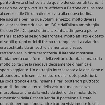
punto di vista stilistico sia da quello dei contenuti tecnici. Il
design del corpo vettura fu affidato a Bertone che insieme
al centro stile Citroen diedero vita alla nuova berlina.
Ne uscì una berlina due volumi e mezzo, molto diversa
dalla precedente due volumi BX, e dall'allora ammiraglia
Citroen XM. Da quest’ultima la Xantia attingeva a piene
mani rispetto al design del frontale, molto affilato e dotato
di sottili gruppi ottici di forma rettangolare. La calandra
era costituita da un sottile elemento anch’esso
rettangolare in tinta carrozzeria. Il laterale mostrava
l’andamento cuneiforme della vettura, dotata di una coda
molto corta che la rendeva decisamente dinamica e
sportiveggiante. Un dettaglio interessante è la decisione di
abbandonare le semicarenature delle ruote posteriori.
La coda tronca e alta, insieme ai fari posteriori piuttosto
grandi, donano al retro della vettura una presenza
muscolosa anche dalla vista da dietro, dissimulando le
dimensioni della Citroen Xantia. Il portellone è stato
pensato per non appesantire troppo visivamente lo stile