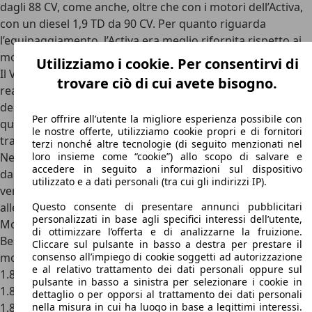
dagli 88 CV, come anche, oltre che con i motori dell’Activa,
con un diesel 1,9 TD da 90 CV. Per quanto riguarda
l’equipaggiamento, l’Activa era meglio rifornita rispetto ai
modelli base Citroen Xantia.
Utilizziamo i cookie. Per consentirvi di
Il V6 fu proposto all’inizio del 1997, questo propulsore fu
trovare ciò di cui avete bisogno.
realizzato in collaborazione con Renault e rappresenta uno
dei propulsori più ricercati per questo modello. Purtroppo
Per offrire all’utente la migliore esperienza possibile con
questo motore fu proposto solo in alcuni mercati italiani
le nostre offerte, utilizziamo cookie propri e di fornitori
tra cui inizialmente non figurava quello italiano.
terzi nonché altre tecnologie (di seguito menzionati nel
Nello stesso periodo il motore da 1.6 litri venne sostituito
loro insieme come “cookie”) allo scopo di salvare e
accedere in seguito a informazioni sul dispositivo
da un 1.8 monoalbero depotenziato a 90 CV. Questa
utilizzato e a dati personali (tra cui gli indirizzi IP).
versione venne sempre proposta unicamente in
allestimento X.
Questo consente di presentare annunci pubblicitari
personalizzati in base agli specifici interessi dell’utente,
Motori Citroen Xantia
di ottimizzare l’offerta e di analizzarne la fruizione.
Benzina
Cliccare sul pulsante in basso a destra per prestare il
motore 1.6i da 88 CV
consenso all’impiego di cookie soggetti ad autorizzazione
e al relativo trattamento dei dati personali oppure sul
1.8i X da 90 CV
pulsante in basso a sinistra per selezionare i cookie in
1.8i da 101 CV
dettaglio o per opporsi al trattamento dei dati personali
1.8i 16v da 110 CV
nella misura in cui ha luogo in base a legittimi interessi.