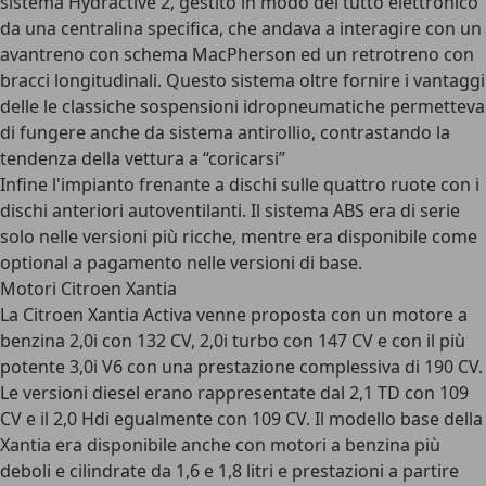
sistema Hydractive 2, gestito in modo del tutto elettronico
da una centralina specifica, che andava a interagire con un
avantreno con schema MacPherson ed un retrotreno con
bracci longitudinali. Questo sistema oltre fornire i vantaggi
delle le classiche sospensioni idropneumatiche permetteva
di fungere anche da sistema antirollio, contrastando la
tendenza della vettura a “coricarsi”
Infine l'impianto frenante a dischi sulle quattro ruote con i
dischi anteriori autoventilanti. Il sistema ABS era di serie
solo nelle versioni più ricche, mentre era disponibile come
optional a pagamento nelle versioni di base.
Motori Citroen Xantia
La Citroen Xantia Activa venne proposta con un motore a
benzina 2,0i con 132 CV, 2,0i turbo con 147 CV e con il più
potente 3,0i V6 con una prestazione complessiva di 190 CV.
Le versioni diesel erano rappresentate dal 2,1 TD con 109
CV e il 2,0 Hdi egualmente con 109 CV. Il modello base della
Xantia era disponibile anche con motori a benzina più
deboli e cilindrate da 1,6 e 1,8 litri e prestazioni a partire