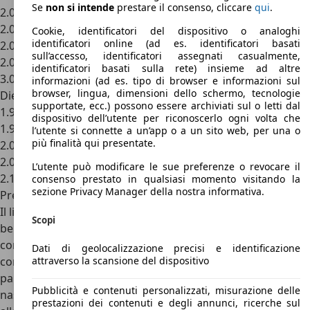
Se
non si intende
prestare il consenso, cliccare
qui
.
2.0i da 121 CV
2.0i 16v da 132 CV
Cookie, identificatori del dispositivo o analoghi
identificatori online (ad es. identificatori basati
2.0i 16v da 152 CV
sull’accesso, identificatori assegnati casualmente,
2.0i Turbo da 147 CV
identificatori basati sulla rete) insieme ad altre
3.0i V6 da 194 CV
informazioni (ad es. tipo di browser e informazioni sul
browser, lingua, dimensioni dello schermo, tecnologie
Diesel
supportate, ecc.) possono essere archiviati sul o letti dal
1.9 da 69 CV
dispositivo dell’utente per riconoscerlo ogni volta che
1.9 TD da 90 CV
l’utente si connette a un’app o a un sito web, per una o
più finalità qui presentate.
2.0 Hdi da 90 CV
2.0 Hdi da 109 CV
L’utente può modificare le sue preferenze o revocare il
2.1 TD da 109 CV
consenso prestato in qualsiasi momento visitando la
sezione Privacy Manager della nostra informativa.
Prezzi Citroen Xantia
Il listino prezzi della Citroen Xantia riflette quello di una
Scopi
berlina media del tempo, è curioso notare come ad oggi
con i 21.000 euro richiesti per il modello base si riesca a
Dati di geolocalizzazione precisi e identificazione
attraverso la scansione del dispositivo
comprare appena una segmento B, e qualche B-SUV
particolarmente conveniente. Nel 1994 Xantia vide la
Pubblicità e contenuti personalizzati, misurazione delle
nascita della versione Activa, un vero e proprio livello di
prestazioni dei contenuti e degli annunci, ricerche sul