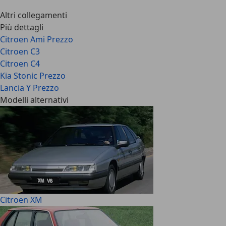
Altri collegamenti
Più dettagli
Citroen Ami Prezzo
Citroen C3
Citroen C4
Kia Stonic Prezzo
Lancia Y Prezzo
Modelli alternativi
Citroen XM