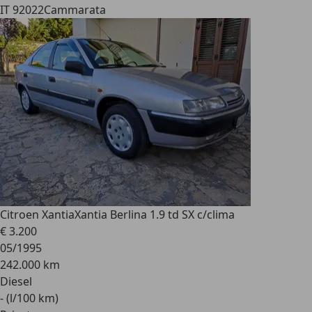
IT 92022
Cammarata
Citroen Xantia
Xantia Berlina 1.9 td SX c/clima
€ 3.200
05/1995
242.000 km
Diesel
- (l/100 km)