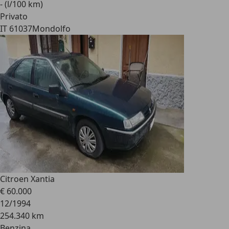
- (l/100 km)
Privato
IT 61037
Mondolfo
Citroen Xantia
€ 60.000
12/1994
254.340 km
Benzina