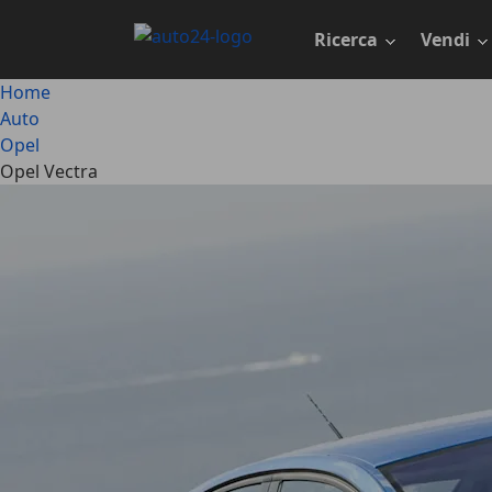
Passa
al
Ricerca
Vendi
contenuto
principale
Home
Auto
Opel
Opel Vectra