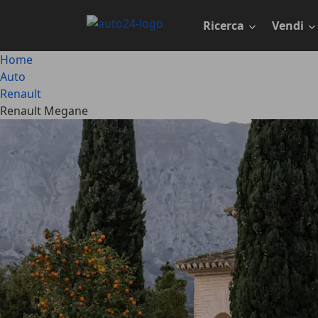
Passa
al
Ricerca
Vendi
contenuto
principale
Home
Auto
Renault
Renault Megane