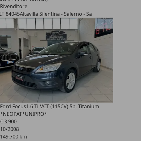
Rivenditore
IT 84045
Altavilla Silentina - Salerno - Sa
Ford Focus
1.6 Ti-VCT (115CV) 5p. Titanium
*NEOPAT*UNIPRO*
€ 3.900
10/2008
149.700 km