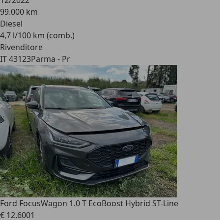
12/2022
99.000 km
Diesel
4,7 l/100 km (comb.)
Rivenditore
IT 43123
Parma - Pr
Ford Focus
Wagon 1.0 T EcoBoost Hybrid ST-Line
€ 12.600
1