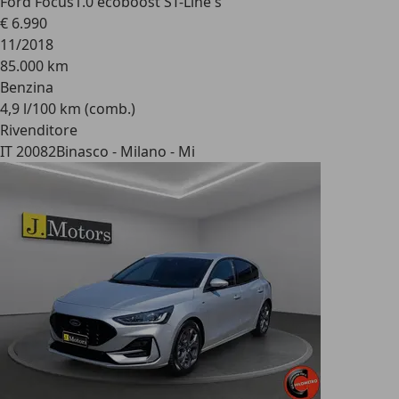
Ford Focus
1.0 ecoboost ST-Line s
€ 6.990
11/2018
85.000 km
Benzina
4,9 l/100 km (comb.)
Rivenditore
IT 20082
Binasco - Milano - Mi