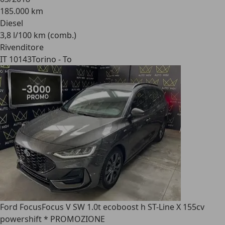
185.000 km
Diesel
3,8 l/100 km (comb.)
Rivenditore
IT 10143
Torino - To
Ford Focus
Focus V SW 1.0t ecoboost h ST-Line X 155cv
powershift * PROMOZIONE