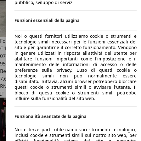
pubblico, sviluppo di servizi
Funzioni essenziali della pagina
Noi o questi fornitori utilizziamo cookie o strumenti e
Ford Focus
2.3 ECOBOOST ST 280CV *MANUALE*
tecnologie simili necessari per le funzioni essenziali del
sito e per garantirne il corretto funzionamento. Vengono
€ 17.900
1
in genere utilizzati in risposta all'attività dell'utente per
07/2020
abilitare funzioni importanti come l'impostazione e il
95.435 km
mantenimento delle informazioni di accesso o delle
preferenze sulla privacy. L'uso di questi cookie o
Benzina
tecnologie simili non può normalmente essere
7,6 l/100 km (comb.)
disabilitato. Tuttavia, alcuni browser potrebbero bloccare
Rivenditore
questi cookie o strumenti simili o avvisare l'utente. Il
blocco di questi cookie o strumenti simili potrebbe
IT 20093
Cologno Monzese - Milano - Mi
influire sulla funzionalità del sito web.
Funzionalità avanzate della pagina
Noi e terze parti utilizziamo vari strumenti tecnologici,
inclusi cookie e strumenti simili sul nostro sito web, per
offrirti funzionalità estese del sito e garantire