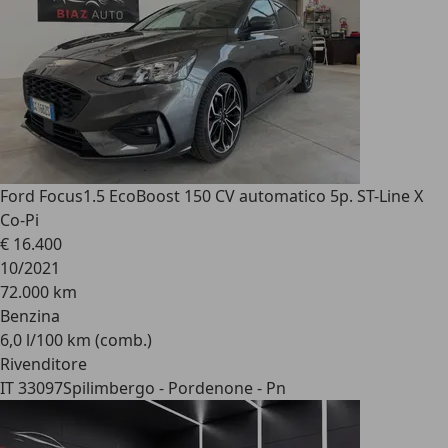
Ford Focus
1.5 EcoBoost 150 CV automatico 5p. ST-Line X
Co-Pi
€ 16.400
10/2021
72.000 km
Benzina
6,0 l/100 km (comb.)
Rivenditore
IT 33097
Spilimbergo - Pordenone - Pn