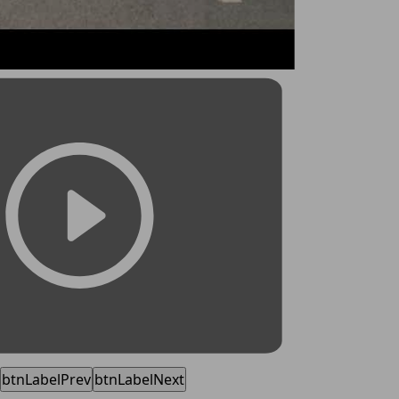
btnLabelPrev
btnLabelNext