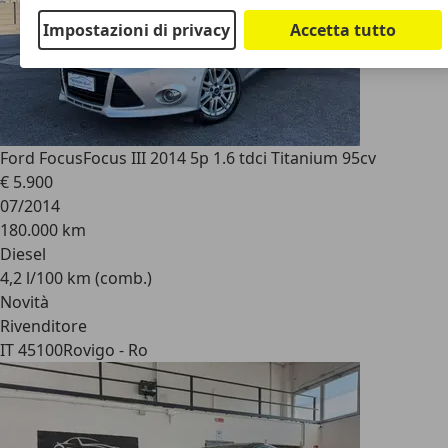
Impostazioni di privacy
Accetta tutto
Ford Focus
Focus III 2014 5p 1.6 tdci Titanium 95cv
€ 5.900
07/2014
180.000 km
Diesel
4,2 l/100 km (comb.)
Novità
Rivenditore
IT 45100
Rovigo - Ro