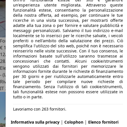
un'esperienza utente migliorata. Attraverso queste
funzionalità estese, consentiamo la personalizzazione
della nostra offerta, ad esempio, per continuare le tue
ricerche in una visita successiva, per mostrarti offerte
adatte alla tua zona o per fornire e valutare pubblicità e
messaggi personalizzati. Salviamo il tuo indirizzo e-mail
localmente se lo inserisci per le ricerche salvate, i veicoli
Ford Focus
Focus V 1.0t ecoboost h ST-Line 125cv
preferiti o nell'ambito della valutazione dei prezzi. Ciò
semplifica l'utilizzo del sito web, poiché non è necessario
€ 16.990
reinserirlo nelle visite successive. Con il tuo consenso, le
12/2024
informazioni basate sull'utilizzo saranno trasmesse ai
28.000 km
concessionari che contatti. Alcuni cookie/strumenti
vengono utilizzati dai fornitori per memorizzare le
Elettrica/Benzina
informazioni fornite durante le richieste di finanziamento
- (l/100 km)
per 30 giorni e per riutilizzarle automaticamente entro
Rivenditore
tale periodo per compilare nuove richieste di
finanziamento. Senza l'utilizzo di tali cookie/strumenti,
IT 24030
Mozzo - Bergamo
tali funzionalità estese non possono essere utilizzate in
tutto o in parte.
Lavoriamo con 263 fornitori.
|
|
Informativa sulla privacy
Colophon
Elenco fornitori