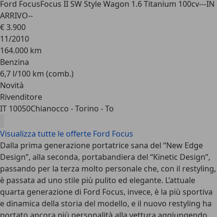
Ford Focus
Focus II SW Style Wagon 1.6 Titanium 100cv---IN
ARRIVO--
€ 3.900
11/2010
164.000 km
Benzina
6,7 l/100 km (comb.)
Novità
Rivenditore
IT 10050
Chianocco - Torino - To
Visualizza tutte le offerte Ford Focus
Dalla prima generazione portatrice sana del “New Edge
Design”, alla seconda, portabandiera del “Kinetic Design”,
passando per la terza molto personale che, con il restyling,
è passata ad uno stile più pulito ed elegante. L’attuale
quarta generazione di Ford Focus, invece, è la più sportiva
e dinamica della storia del modello, e il nuovo restyling ha
portato ancora più personalità alla vettura aggiungendo