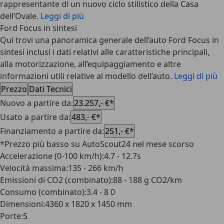
rappresentante di un nuovo ciclo stilistico della Casa
dell’Ovale.
Leggi di più
Ford Focus in sintesi
Qui trovi una panoramica generale dell’auto Ford Focus in
sintesi inclusi i dati relativi alle caratteristiche principali,
alla motorizzazione, all’equipaggiamento e altre
informazioni utili relative al modello dell’auto.
Leggi di più
Prezzo
Dati Tecnici
Nuovo a partire da
:
23.257,- €*
Usato a partire da
:
483,- €*
Finanziamento a partire da
:
251,- €*
*Prezzo più basso su AutoScout24 nel mese scorso
Accelerazione (0-100 km/h)
:
4.7 - 12.7s
Velocità massima
:
135 - 266 km/h
Emissioni di CO2 (combinato)
:
88 - 188 g CO2/km
Consumo (combinato)
:
3.4 - 8 0
Dimensioni
:
4360 x 1820 x 1450 mm
Porte
:
5