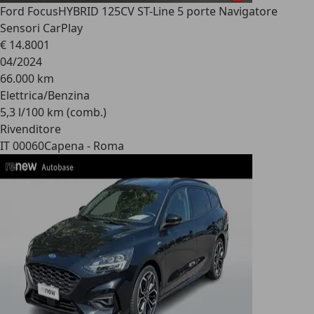
Ford Focus
HYBRID 125CV ST-Line 5 porte Navigatore
Sensori CarPlay
€ 14.800
1
04/2024
66.000 km
Elettrica/Benzina
5,3 l/100 km (comb.)
Rivenditore
IT 00060
Capena - Roma