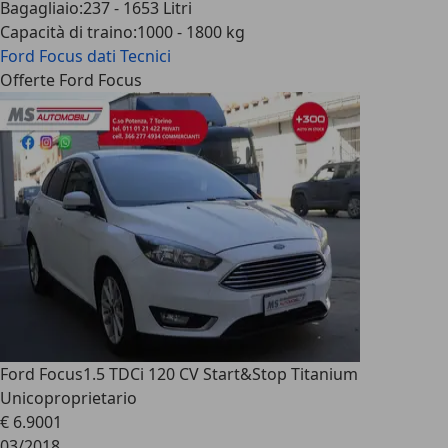
Bagagliaio
:
237 - 1653 Litri
Capacità di traino
:
1000 - 1800 kg
Ford Focus
dati Tecnici
Offerte Ford Focus
Ford Focus
1.5 TDCi 120 CV Start&Stop Titanium
Unicoproprietario
€ 6.900
1
03/2018