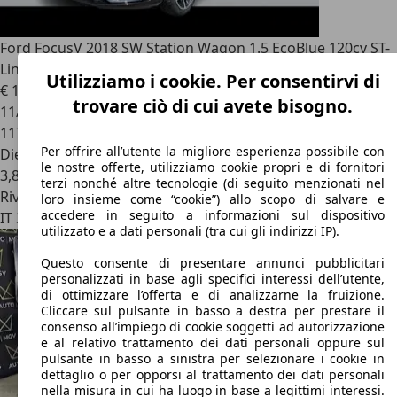
Ford Focus
V 2018 SW Station Wagon 1.5 EcoBlue 120cv ST-
Line S&S
Utilizziamo i cookie. Per consentirvi di
€ 10.490
trovare ciò di cui avete bisogno.
11/2019
117.711 km
Per offrire all’utente la migliore esperienza possibile con
Diesel
le nostre offerte, utilizziamo cookie propri e di fornitori
3,8 l/100 km (comb.)
terzi nonché altre tecnologie (di seguito menzionati nel
Rivenditore
loro insieme come “cookie”) allo scopo di salvare e
accedere in seguito a informazioni sul dispositivo
IT 35135
Padova
utilizzato e a dati personali (tra cui gli indirizzi IP).
Questo consente di presentare annunci pubblicitari
personalizzati in base agli specifici interessi dell’utente,
di ottimizzare l’offerta e di analizzarne la fruizione.
Cliccare sul pulsante in basso a destra per prestare il
consenso all’impiego di cookie soggetti ad autorizzazione
e al relativo trattamento dei dati personali oppure sul
pulsante in basso a sinistra per selezionare i cookie in
dettaglio o per opporsi al trattamento dei dati personali
nella misura in cui ha luogo in base a legittimi interessi.