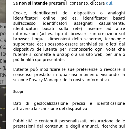
Se
non si intende
prestare il consenso, cliccare
qui
.
Cookie, identificatori del dispositivo o analoghi
identificatori online (ad es. identificatori basati
sull’accesso, identificatori assegnati casualmente,
Ford Focus
Focus V SW 1.0t ecoboost h ST-Line 155cv
identificatori basati sulla rete) insieme ad altre
powershift * PROMOZIONE
informazioni (ad es. tipo di browser e informazioni sul
browser, lingua, dimensioni dello schermo, tecnologie
€ 9.900
1
supportate, ecc.) possono essere archiviati sul o letti dal
06/2023
dispositivo dell’utente per riconoscerlo ogni volta che
100.000 km
l’utente si connette a un’app o a un sito web, per una o
più finalità qui presentate.
Elettrica/Benzina
- (l/100 km)
L’utente può modificare le sue preferenze o revocare il
Rivenditore
consenso prestato in qualsiasi momento visitando la
sezione Privacy Manager della nostra informativa.
IT 10040
La Loggia- Torino
Scopi
Dati di geolocalizzazione precisi e identificazione
attraverso la scansione del dispositivo
Pubblicità e contenuti personalizzati, misurazione delle
prestazioni dei contenuti e degli annunci, ricerche sul