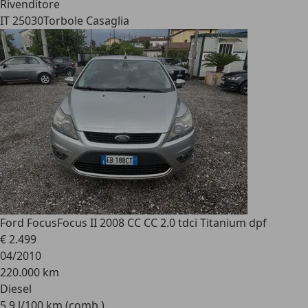
Rivenditore
IT 25030
Torbole Casaglia
Ford Focus
Focus II 2008 CC CC 2.0 tdci Titanium dpf
€ 2.499
04/2010
220.000 km
Diesel
5,9 l/100 km (comb.)