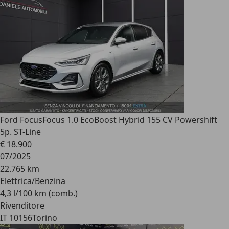
Ford Focus
Focus 1.0 EcoBoost Hybrid 155 CV Powershift
5p. ST-Line
€ 18.900
07/2025
22.765 km
Elettrica/Benzina
4,3 l/100 km (comb.)
Rivenditore
IT 10156
Torino