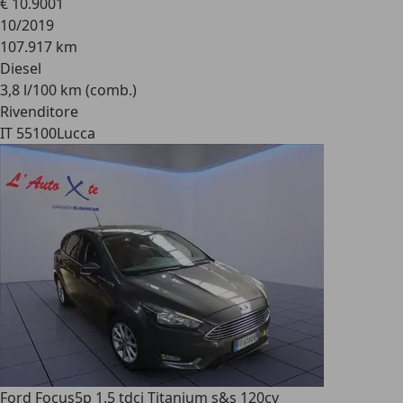
€ 10.900
1
10/2019
107.917 km
Diesel
3,8 l/100 km (comb.)
Rivenditore
IT 55100
Lucca
Ford Focus
5p 1.5 tdci Titanium s&s 120cv