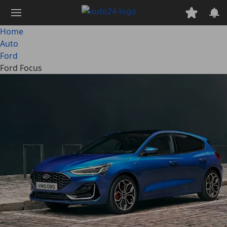
Passa
al
contenuto
Home
principale
Auto
Ford
Ford Focus