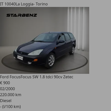
IT 10040
La Loggia- Torino
Ford Focus
Focus SW 1.8 tdci 90cv Zetec
€ 900
02/2000
220.000 km
Diesel
- (l/100 km)