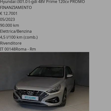
Hyundai i30
1.0 t-gdi 48V Prime 120cv PROMO
FINANZIAMENTO
€ 12.700
1
05/2023
90.000 km
Elettrica/Benzina
4,5 l/100 km (comb.)
Rivenditore
IT 00148
Roma - Rm