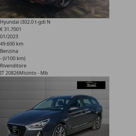
Hyundai i30
2.0 t-gdi N
€ 31.700
1
01/2023
49.600 km
Benzina
- (l/100 km)
Rivenditore
IT 20826
Misinto - Mb