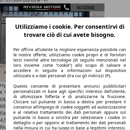
IT 03100
Frosinone - Fr
Utilizziamo i cookie. Per consentirvi di
trovare ciò di cui avete bisogno.
Per offrire all’utente la migliore esperienza possibile con
le nostre offerte, utilizziamo cookie propri e di fornitori
terzi nonché altre tecnologie (di seguito menzionati nel
loro insieme come “cookie”) allo scopo di salvare e
accedere in seguito a informazioni sul dispositivo
utilizzato e a dati personali (tra cui gli indirizzi IP).
Hyundai i30
Wagon 1.0 T-GDI iMT 48V Prime
Questo consente di presentare annunci pubblicitari
personalizzati in base agli specifici interessi dell’utente,
€ 13.990
di ottimizzare l’offerta e di analizzarne la fruizione.
04/2023
Cliccare sul pulsante in basso a destra per prestare il
69.900 km
consenso all’impiego di cookie soggetti ad autorizzazione
e al relativo trattamento dei dati personali oppure sul
Elettrica/Benzina
pulsante in basso a sinistra per selezionare i cookie in
4,5 l/100 km (comb.)
dettaglio o per opporsi al trattamento dei dati personali
Rivenditore
nella misura in cui ha luogo in base a legittimi interessi.