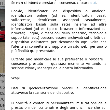
Se
non si intende
prestare il consenso, cliccare
qui
.
IT 30031
Dolo - Venezia
Cookie, identificatori del dispositivo o analoghi
identificatori online (ad es. identificatori basati
sull’accesso, identificatori assegnati casualmente,
identificatori basati sulla rete) insieme ad altre
informazioni (ad es. tipo di browser e informazioni sul
browser, lingua, dimensioni dello schermo, tecnologie
supportate, ecc.) possono essere archiviati sul o letti dal
dispositivo dell’utente per riconoscerlo ogni volta che
l’utente si connette a un’app o a un sito web, per una o
più finalità qui presentate.
L’utente può modificare le sue preferenze o revocare il
consenso prestato in qualsiasi momento visitando la
sezione Privacy Manager della nostra informativa.
Hyundai i30
Fastback 2.0 T-GDI 275 CV N Performance -
Scopi
TETTO
€ 22.990
Dati di geolocalizzazione precisi e identificazione
attraverso la scansione del dispositivo
08/2020
70.000 km
Pubblicità e contenuti personalizzati, misurazione delle
Benzina
prestazioni dei contenuti e degli annunci, ricerche sul