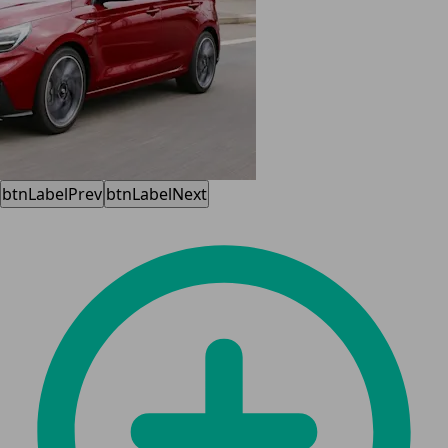
btnLabelPrev
btnLabelNext