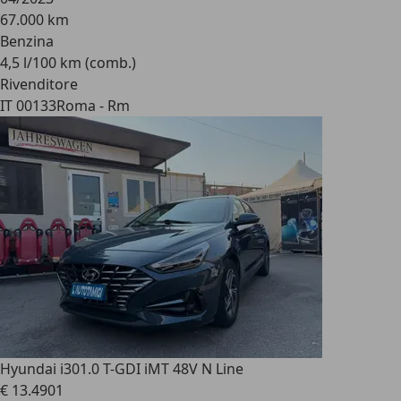
67.000 km
Benzina
4,5 l/100 km (comb.)
Rivenditore
IT 00133
Roma - Rm
Hyundai i30
1.0 T-GDI iMT 48V N Line
€ 13.490
1