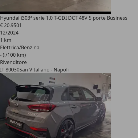
Hyundai i30
3ª serie 1.0 T-GDI DCT 48V 5 porte Business
€ 20.950
1
12/2024
1 km
Elettrica/Benzina
- (l/100 km)
Rivenditore
IT 80030
San Vitaliano - Napoli