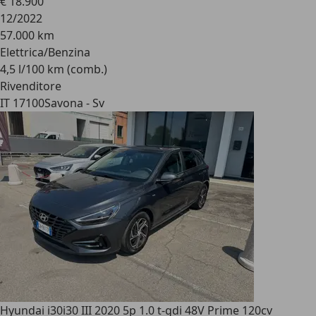
€ 18.900
12/2022
57.000 km
Elettrica/Benzina
4,5 l/100 km (comb.)
Rivenditore
IT 17100
Savona - Sv
Hyundai i30
i30 III 2020 5p 1.0 t-gdi 48V Prime 120cv