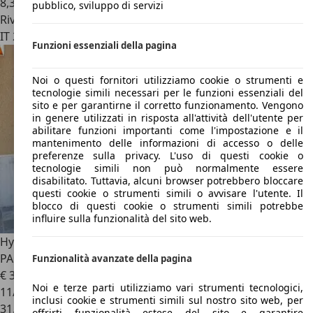
8,3 l/100 km (comb.)
pubblico, sviluppo di servizi
Rivenditore
IT 23900
Lecco
Funzioni essenziali della pagina
Noi o questi fornitori utilizziamo cookie o strumenti e
tecnologie simili necessari per le funzioni essenziali del
sito e per garantirne il corretto funzionamento. Vengono
in genere utilizzati in risposta all'attività dell'utente per
abilitare funzioni importanti come l'impostazione e il
mantenimento delle informazioni di accesso o delle
preferenze sulla privacy. L'uso di questi cookie o
tecnologie simili non può normalmente essere
disabilitato. Tuttavia, alcuni browser potrebbero bloccare
questi cookie o strumenti simili o avvisare l'utente. Il
blocco di questi cookie o strumenti simili potrebbe
influire sulla funzionalità del sito web.
Hyundai i30
N Performance 280 CV DCT LIMITED 160/800-
PANO
Funzionalità avanzate della pagina
€ 32.990
Noi e terze parti utilizziamo vari strumenti tecnologici,
11/2022
inclusi cookie e strumenti simili sul nostro sito web, per
31.172 km
offrirti funzionalità estese del sito e garantire