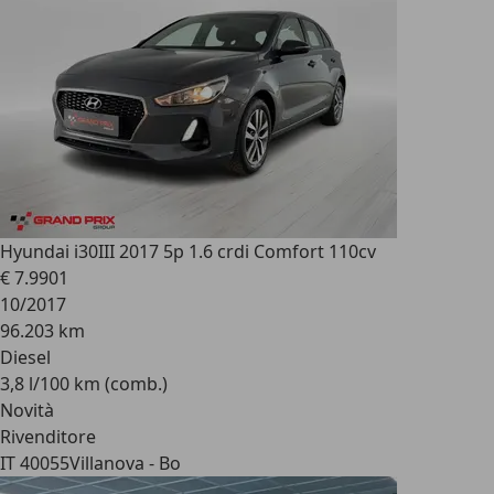
Hyundai i30
III 2017 5p 1.6 crdi Comfort 110cv
€ 7.990
1
10/2017
96.203 km
Diesel
3,8 l/100 km (comb.)
Novità
Rivenditore
IT 40055
Villanova - Bo