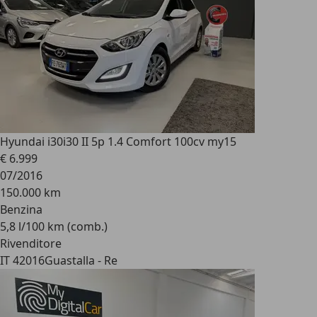
Hyundai i30
i30 II 5p 1.4 Comfort 100cv my15
€ 6.999
07/2016
150.000 km
Benzina
5,8 l/100 km (comb.)
Rivenditore
IT 42016
Guastalla - Re