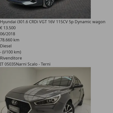
Hyundai i30
1.6 CRDi VGT 16V 115CV 5p Dynamic wagon
€ 13.500
06/2018
78.660 km
Diesel
- (l/100 km)
Rivenditore
IT 05035
Narni Scalo - Terni