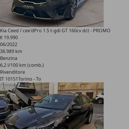
Kia Ceed / cee'd
Pro 1.5 t-gdi GT 160cv dct - PROMO
€ 19.990
06/2022
36.989 km
Benzina
6,2 l/100 km (comb.)
Rivenditore
IT 10151
Torino - To