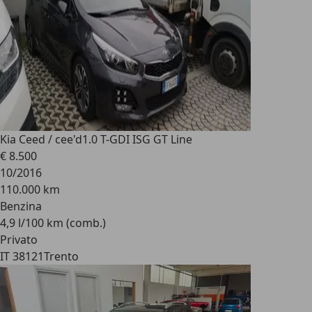
Kia Ceed / cee'd
1.0 T-GDI ISG GT Line
€ 8.500
10/2016
110.000 km
Benzina
4,9 l/100 km (comb.)
Privato
IT 38121
Trento