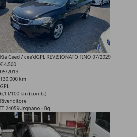
Kia Ceed / cee'd
GPL REVISIONATO FINO 07/2029
€ 4.500
05/2013
130.000 km
GPL
6,1 l/100 km (comb.)
Rivenditore
IT 24059
Urgnano - Bg