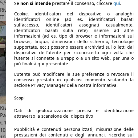
5,5 l/100 km (comb.)
Se
non si intende
prestare il consenso, cliccare
qui
.
Rivenditore
Cookie, identificatori del dispositivo o analoghi
IT 00188
Roma - Rm
identificatori online (ad es. identificatori basati
sull’accesso, identificatori assegnati casualmente,
identificatori basati sulla rete) insieme ad altre
informazioni (ad es. tipo di browser e informazioni sul
browser, lingua, dimensioni dello schermo, tecnologie
supportate, ecc.) possono essere archiviati sul o letti dal
dispositivo dell’utente per riconoscerlo ogni volta che
l’utente si connette a un’app o a un sito web, per una o
più finalità qui presentate.
L’utente può modificare le sue preferenze o revocare il
consenso prestato in qualsiasi momento visitando la
sezione Privacy Manager della nostra informativa.
Scopi
Kia Ceed / cee'd
Ceed III 2019 1.4 mpi Business Class Adas
Dati di geolocalizzazione precisi e identificazione
Pack eco gpl 96cv
attraverso la scansione del dispositivo
€ 12.490
Pubblicità e contenuti personalizzati, misurazione delle
10/2020
prestazioni dei contenuti e degli annunci, ricerche sul
109.999 km