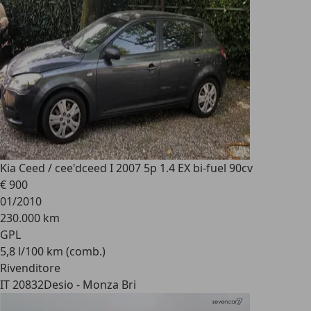
Kia Ceed / cee'd
ceed I 2007 5p 1.4 EX bi-fuel 90cv
€ 900
01/2010
230.000 km
GPL
5,8 l/100 km (comb.)
Rivenditore
IT 20832
Desio - Monza Bri