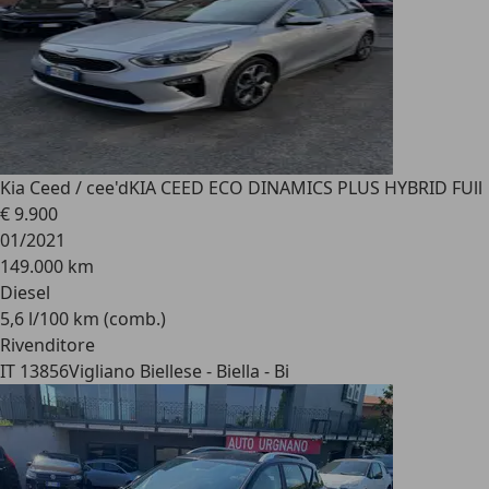
Kia Ceed / cee'd
KIA CEED ECO DINAMICS PLUS HYBRID FUll
€ 9.900
01/2021
149.000 km
Diesel
5,6 l/100 km (comb.)
Rivenditore
IT 13856
Vigliano Biellese - Biella - Bi