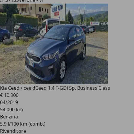
IT 37135
Verone - Vr
Kia Ceed / cee'd
Ceed 1.4 T-GDi 5p. Business Class
€ 10.900
04/2019
54.000 km
Benzina
5,9 l/100 km (comb.)
Rivenditore