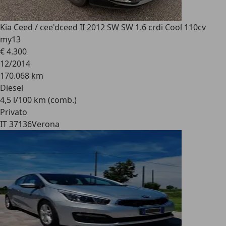
Kia Ceed / cee'd
ceed II 2012 SW SW 1.6 crdi Cool 110cv
my13
€ 4.300
12/2014
170.068 km
Diesel
4,5 l/100 km (comb.)
Privato
IT 37136
Verona