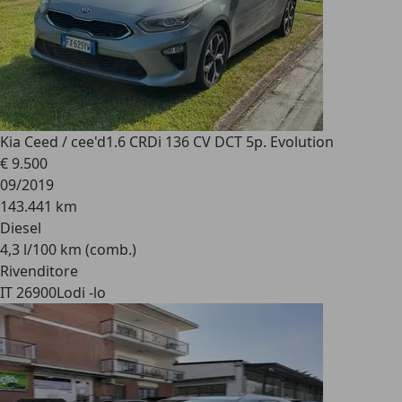
Kia Ceed / cee'd
1.6 CRDi 136 CV DCT 5p. Evolution
€ 9.500
09/2019
143.441 km
Diesel
4,3 l/100 km (comb.)
Rivenditore
IT 26900
Lodi -lo