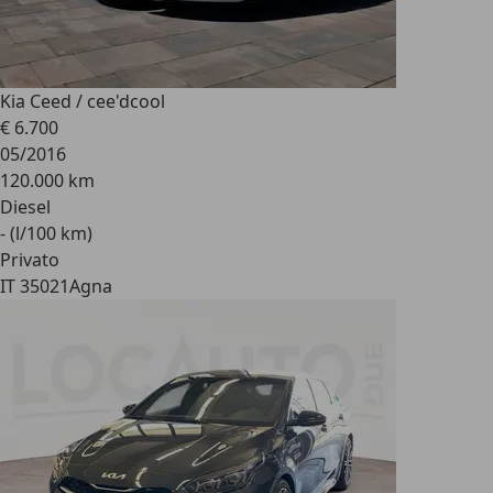
Kia Ceed / cee'd
cool
€ 6.700
05/2016
120.000 km
Diesel
- (l/100 km)
Privato
IT 35021
Agna