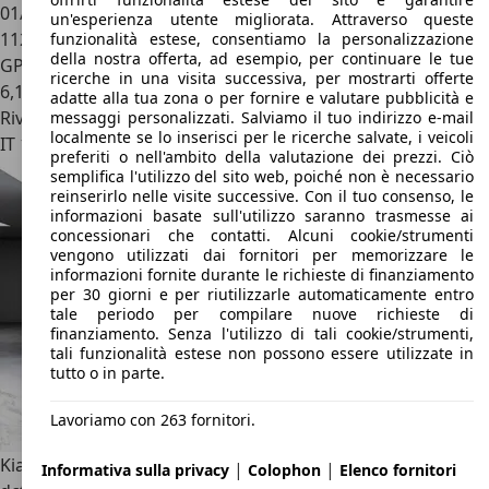
01/2009
un'esperienza utente migliorata. Attraverso queste
112.000 km
funzionalità estese, consentiamo la personalizzazione
della nostra offerta, ad esempio, per continuare le tue
GPL
ricerche in una visita successiva, per mostrarti offerte
6,1 l/100 km (comb.)
adatte alla tua zona o per fornire e valutare pubblicità e
Rivenditore
messaggi personalizzati. Salviamo il tuo indirizzo e-mail
localmente se lo inserisci per le ricerche salvate, i veicoli
IT 10143
Torino - To
preferiti o nell'ambito della valutazione dei prezzi. Ciò
semplifica l'utilizzo del sito web, poiché non è necessario
reinserirlo nelle visite successive. Con il tuo consenso, le
informazioni basate sull'utilizzo saranno trasmesse ai
concessionari che contatti. Alcuni cookie/strumenti
vengono utilizzati dai fornitori per memorizzare le
informazioni fornite durante le richieste di finanziamento
per 30 giorni e per riutilizzarle automaticamente entro
tale periodo per compilare nuove richieste di
finanziamento. Senza l'utilizzo di tali cookie/strumenti,
tali funzionalità estese non possono essere utilizzate in
tutto o in parte.
Lavoriamo con 263 fornitori.
Kia Ceed / cee'd
- Ceed 1.6 crdi GT Line Adas Pack Plus 136cv
|
|
Informativa sulla privacy
Colophon
Elenco fornitori