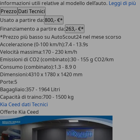
informazioni utili relative al modello dell’auto.
Leggi di più
Prezzo
Dati Tecnici
Usato a partire da
:
800,- €*
Finanziamento a partire da
:
263,- €*
*Prezzo più basso su AutoScout24 nel mese scorso
Accelerazione (0-100 km/h)
:
7.4 - 13.9s
Velocità massima
:
170 - 230 km/h
Emissioni di CO2 (combinato)
:
30 - 155 g CO2/km
Consumo (combinato)
:
1.3 - 8.9 0
Dimensioni
:
4310 x 1780 x 1420 mm
Porte
:
5
Bagagliaio
:
357 - 1964 Litri
Capacità di traino
:
700 - 1500 kg
Kia Ceed
dati Tecnici
Offerte Kia Ceed