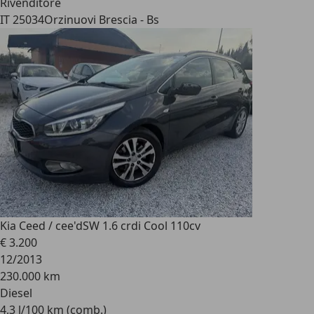
Rivenditore
IT 25034
Orzinuovi Brescia - Bs
Kia Ceed / cee'd
SW 1.6 crdi Cool 110cv
€ 3.200
12/2013
230.000 km
Diesel
4,3 l/100 km (comb.)