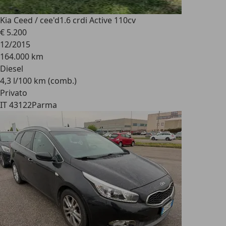
Kia Ceed / cee'd
1.6 crdi Active 110cv
€ 5.200
12/2015
164.000 km
Diesel
4,3 l/100 km (comb.)
Privato
IT 43122
Parma