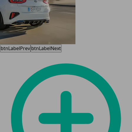
btnLabelPrev
btnLabelNext