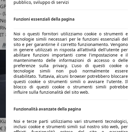
pubblico, sviluppo di servizi
GPL
- (l/100 km)
Funzioni essenziali della pagina
Novità
Rivenditore
Noi o questi fornitori utilizziamo cookie o strumenti e
IT 80143
Napoli - Na
tecnologie simili necessari per le funzioni essenziali del
sito e per garantirne il corretto funzionamento. Vengono
in genere utilizzati in risposta all'attività dell'utente per
abilitare funzioni importanti come l'impostazione e il
mantenimento delle informazioni di accesso o delle
preferenze sulla privacy. L'uso di questi cookie o
tecnologie simili non può normalmente essere
disabilitato. Tuttavia, alcuni browser potrebbero bloccare
questi cookie o strumenti simili o avvisare l'utente. Il
blocco di questi cookie o strumenti simili potrebbe
influire sulla funzionalità del sito web.
Funzionalità avanzate della pagina
Kia Ceed / cee'd
KIA Ceed 5p 1.4 EX bi-fuel 80KW ANNO 2009
Noi e terze parti utilizziamo vari strumenti tecnologici,
inclusi cookie e strumenti simili sul nostro sito web, per
€ 3.300
offrirti funzionalità estese del sito e garantire