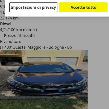
dct
€ 13.900
€ 14.900,-
Impostazioni di privacy
Accetta tutto
11/2019
22.174 km
Diesel
4,2 l/100 km (comb.)
Prezzo ribassato
Rivenditore
IT 40013
Castel Maggiore - Bologna - Bo