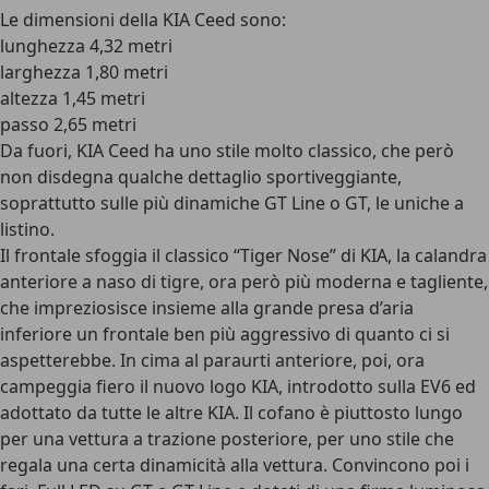
Le
dimensioni della KIA Ceed
sono:
lunghezza 4,32 metri
larghezza 1,80 metri
altezza 1,45 metri
passo 2,65 metri
Da fuori, KIA Ceed ha uno stile molto classico, che però
non disdegna qualche dettaglio sportiveggiante,
soprattutto sulle più dinamiche GT Line o GT, le uniche a
listino.
Il frontale sfoggia il
classico “Tiger Nose” di KIA
, la calandra
anteriore a naso di tigre, ora però più moderna e tagliente,
che impreziosisce insieme alla grande presa d’aria
inferiore un frontale ben più aggressivo di quanto ci si
aspetterebbe. In cima al paraurti anteriore, poi, ora
campeggia fiero il nuovo logo KIA, introdotto sulla EV6 ed
adottato da tutte le altre KIA. Il cofano è piuttosto lungo
per una vettura a trazione posteriore, per uno stile che
regala una certa dinamicità alla vettura. Convincono poi i