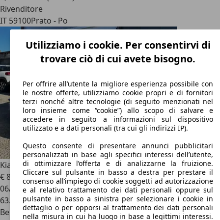
Rivenditore
IT 59100
Prato - Po
Utilizziamo i cookie. Per consentirvi di
trovare ciò di cui avete bisogno.
Per offrire all’utente la migliore esperienza possibile con
le nostre offerte, utilizziamo cookie propri e di fornitori
terzi nonché altre tecnologie (di seguito menzionati nel
loro insieme come “cookie”) allo scopo di salvare e
accedere in seguito a informazioni sul dispositivo
utilizzato e a dati personali (tra cui gli indirizzi IP).
Questo consente di presentare annunci pubblicitari
personalizzati in base agli specifici interessi dell’utente,
di ottimizzare l’offerta e di analizzarne la fruizione.
Kia Ceed / cee'd
ceed II SW 1.4 cvvt Active
Cliccare sul pulsante in basso a destra per prestare il
€ 8.500
consenso all’impiego di cookie soggetti ad autorizzazione
06/2014
e al relativo trattamento dei dati personali oppure sul
pulsante in basso a sinistra per selezionare i cookie in
63.344 km
dettaglio o per opporsi al trattamento dei dati personali
Benzina
nella misura in cui ha luogo in base a legittimi interessi.