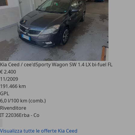
Kia Ceed / cee'd
Sporty Wagon SW 1.4 LX bi-fuel FL
€ 2.400
11/2009
191.466 km
GPL
6,0 l/100 km (comb.)
Rivenditore
IT 22036
Erba - Co
Visualizza tutte le offerte Kia Ceed