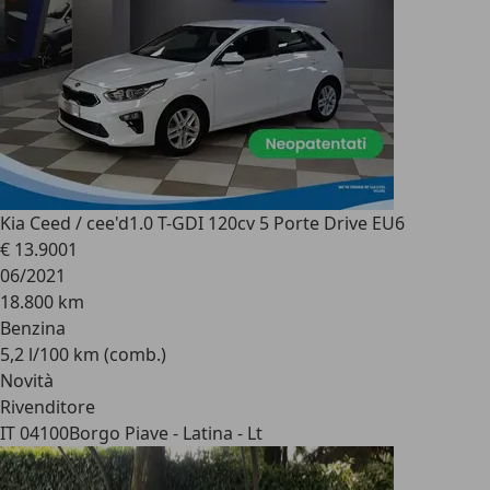
Kia Ceed / cee'd
1.0 T-GDI 120cv 5 Porte Drive EU6
€ 13.900
1
06/2021
18.800 km
Benzina
5,2 l/100 km (comb.)
Novità
Rivenditore
IT 04100
Borgo Piave - Latina - Lt