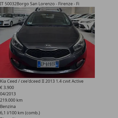
IT 50032
Borgo San Lorenzo - Firenze - Fi
Kia Ceed / cee'd
ceed II 2013 1.4 cvvt Active
€ 3.900
04/2013
219.000 km
Benzina
6,1 l/100 km (comb.)