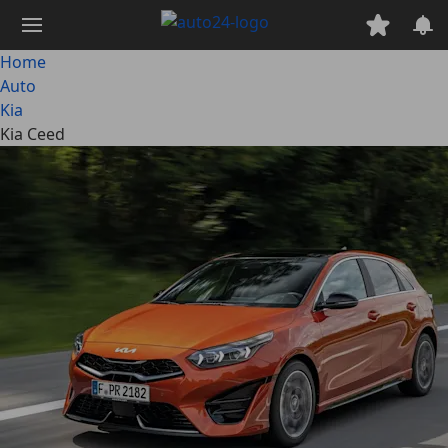
Passa
al
contenuto
Home
principale
Auto
Kia
Kia Ceed