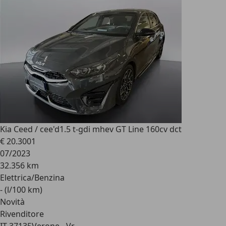
Kia Ceed / cee'd
1.5 t-gdi mhev GT Line 160cv dct
€ 20.300
1
07/2023
32.356 km
Elettrica/Benzina
- (l/100 km)
Novità
Rivenditore