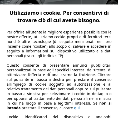
Utilizziamo i cookie. Per consentirvi di
trovare ciò di cui avete bisogno.
Per offrire all’utente la migliore esperienza possibile con le
nostre offerte, utilizziamo cookie propri e di fornitori terzi
nonché altre tecnologie (di seguito menzionati nel loro
insieme come “cookie”) allo scopo di salvare e accedere in
seguito a informazioni sul dispositivo utilizzato e a dati
personali (tra cui gli indirizzi IP).
Questo consente di presentare annunci pubblicitari
personalizzati in base agli specifici interessi dell’utente, di
ottimizzare l’offerta e di analizzarne la fruizione. Cliccare
sul pulsante in basso a destra per prestare il consenso
all’impiego di cookie soggetti ad autorizzazione e al
relativo trattamento dei dati personali oppure sul pulsante
in basso a sinistra per selezionare i cookie in dettaglio o
per opporsi al trattamento dei dati personali nella misura
stessi vincoli definiti dalla presenza di un motore termico, l
in cui ha luogo in base a legittimi interessi. Se
non si
questa evoluzione elettrificata, palesando di fatto la forma
intende
prestare il consenso, cliccare
qui
.
affreddamento. Il "Digital Tiger Face" è una evoluzione impo
Cookie, identificatori del dispositivo o analoghi