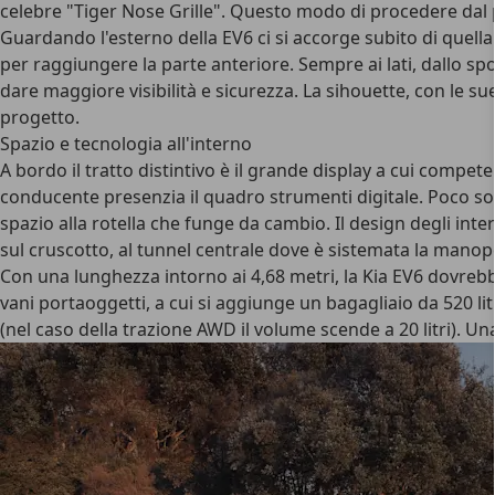
celebre "Tiger Nose Grille". Questo modo di procedere dal p
Guardando l'esterno della EV6 ci si accorge subito di quella
per raggiungere la parte anteriore. Sempre ai lati, dallo spo
dare maggiore visibilità e sicurezza. La sihouette, con le su
progetto.
Spazio e tecnologia all'interno
A bordo il tratto distintivo è il grande display a cui compete
conducente presenzia il quadro strumenti digitale. Poco sott
spazio alla rotella che funge da cambio. Il design degli inte
sul cruscotto, al tunnel centrale dove è sistemata la manop
Con una lunghezza intorno ai 4,68 metri, la Kia EV6 dovrebbe 
vani portaoggetti, a cui si aggiunge un bagagliaio da 520 lit
(nel caso della trazione AWD il volume scende a 20 litri). Un