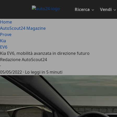
Passa
al
Ricerca
Vendi
contenuto
principale
Home
AutoScout24 Magazine
Prove
Kia
EV6
Kia EV6, mobilità avanzata in direzione futuro
Redazione AutoScout24
·
05/05/2022
·
Lo leggi in 5 minuti