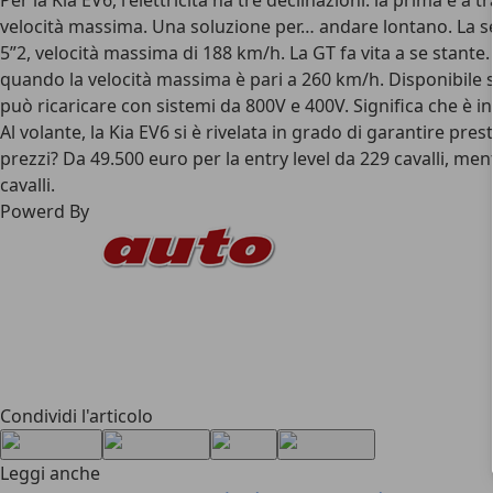
Per la Kia EV6, l'elettricità ha tre declinazioni: la prima è
velocità massima. Una soluzione per… andare lontano. La sec
5”2, velocità massima di 188 km/h. La GT fa vita a se stant
quando la velocità massima è pari a 260 km/h. Disponibile so
può ricaricare con sistemi da 800V e 400V. Significa che è in 
Al volante, la Kia EV6 si è rivelata in grado di garantire p
prezzi? Da 49.500 euro per la entry level da 229 cavalli, me
cavalli.
Powerd By
Condividi l'articolo
Leggi anche