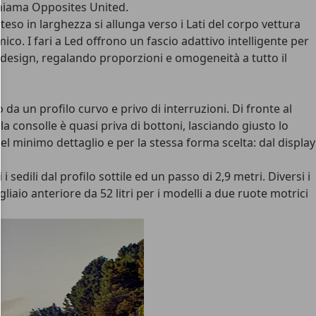
chiama Opposites United.
teso in larghezza si allunga verso i Lati del corpo vettura
ico. I fari a Led offrono un fascio adattivo intelligente per
el design, regalando proporzioni e omogeneità a tutto il
 da un profilo curvo e privo di interruzioni. Di fronte al
a consolle è quasi priva di bottoni, lasciando giusto lo
del minimo dettaglio e per la stessa forma scelta: dal display
edili dal profilo sottile ed un passo di 2,9 metri. Diversi i
iaio anteriore da 52 litri per i modelli a due ruote motrici