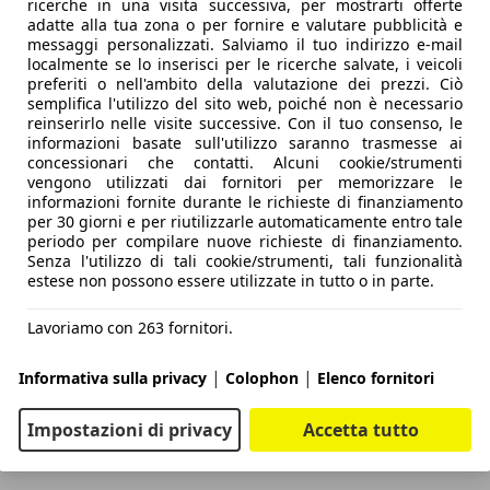
 a trazione posteriore e consente di percorrere fino a 528 km,
ricerche in una visita successiva, per mostrarti offerte
adatte alla tua zona o per fornire e valutare pubblicità e
onda è il massimo della sintesi: trazione integrale, autono
messaggi personalizzati. Salviamo il tuo indirizzo e-mail
e. Mette in campo 430 kW (585 cv) e 740 Nm, numeri che le p
localmente se lo inserisci per le ricerche salvate, i veicoli
lo nel formato AWD, ha pure un differenziale a slittamento l
preferiti o nell'ambito della valutazione dei prezzi. Ciò
semplifica l'utilizzo del sito web, poiché non è necessario
grado di effettuare una ricarica ad alta velocità dal 10 all’80
reinserirlo nelle visite successive. Con il tuo consenso, le
restazioni brillanti, ma anche maneggevolezza e spunto nonost
informazioni basate sull'utilizzo saranno trasmesse ai
ntre per la versione intermedia da 325 cv ne sono necessari 5
concessionari che contatti. Alcuni cookie/strumenti
vengono utilizzati dai fornitori per memorizzare le
informazioni fornite durante le richieste di finanziamento
per 30 giorni e per riutilizzarle automaticamente entro tale
periodo per compilare nuove richieste di finanziamento.
Senza l'utilizzo di tali cookie/strumenti, tali funzionalità
estese non possono essere utilizzate in tutto o in parte.
Lavoriamo con 263 fornitori.
|
|
Informativa sulla privacy
Colophon
Elenco fornitori
Impostazioni di privacy
Accetta tutto