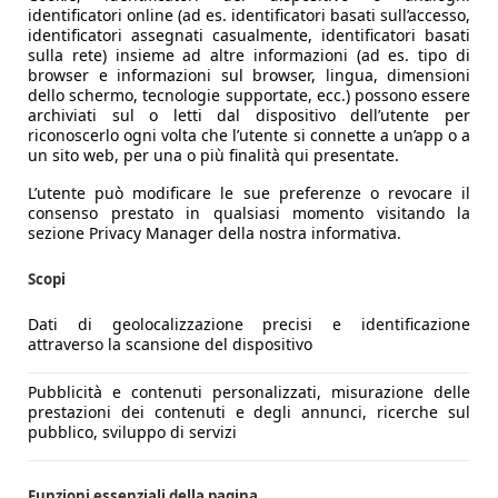
unto di vista stilistico, ha un “nome” e un “cognome” e si 
identificatori online (ad es. identificatori basati sull’accesso,
identificatori assegnati casualmente, identificatori basati
 linea che partendo dal posteriore e dall'effetto luminoso es
sulla rete) insieme ad altre informazioni (ad es. tipo di
iler partono vetrate profilate a sottolineare il disegno dinam
browser e informazioni sul browser, lingua, dimensioni
e linee semplici, si armonizza alla perfezione con il resto d
dello schermo, tecnologie supportate, ecc.) possono essere
archiviati sul o letti dal dispositivo dell’utente per
riconoscerlo ogni volta che l’utente si connette a un’app o a
un sito web, per una o più finalità qui presentate.
 la parte multimediale e quella di navigazione, caratterizzato
L’utente può modificare le sue preferenze o revocare il
o lo schermo centrale i tasti della climatizzazione, mentre l
consenso prestato in qualsiasi momento visitando la
rni di Kia EV6 è proporzionato a quello esterno, per la cura 
sezione Privacy Manager della nostra informativa.
ola della trasmissione.
garantire una buona abitabilità. Ad avvalorare questa tesi i s
Scopi
ri in configurazione cinque posti. C’è pure un secondo bagagl
Dati di geolocalizzazione precisi e identificazione
a capacità discreta per essere una vettura elettrica.
attraverso la scansione del dispositivo
Pubblicità e contenuti personalizzati, misurazione delle
prestazioni dei contenuti e degli annunci, ricerche sul
pubblico, sviluppo di servizi
Funzioni essenziali della pagina