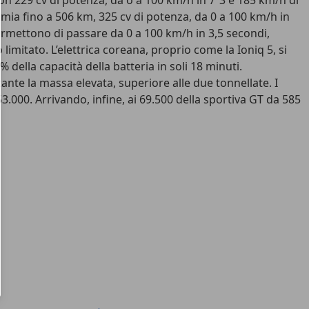
 con 229 cv di potenza, da o a 100 km/h in 7”3 e 185 km/h di
mia fino a 506 km, 325 cv di potenza, da 0 a 100 km/h in
ermettono di passare da 0 a 100 km/h in 3,5 secondi,
imitato. L’elettrica coreana, proprio come la Ioniq 5, si
% della capacità della batteria in soli 18 minuti.
ante la massa elevata, superiore alle due tonnellate. I
3.000. Arrivando, infine, ai 69.500 della sportiva GT da 585