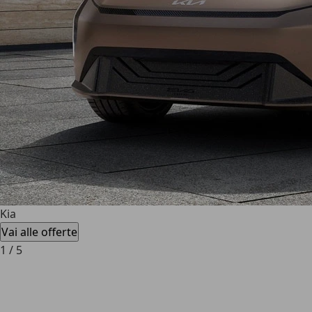
Kia
Vai alle offerte
1
/
5