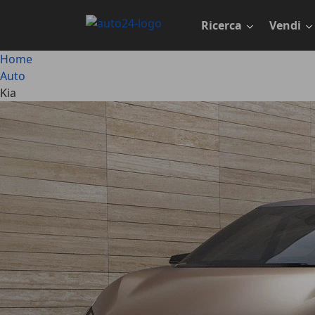
Passa
al
Ricerca
Vendi
contenuto
principale
Home
Auto
Kia