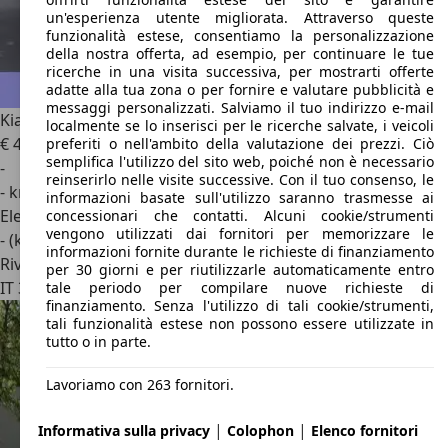
un'esperienza utente migliorata. Attraverso queste
funzionalità estese, consentiamo la personalizzazione
della nostra offerta, ad esempio, per continuare le tue
ricerche in una visita successiva, per mostrarti offerte
adatte alla tua zona o per fornire e valutare pubblicità e
messaggi personalizzati. Salviamo il tuo indirizzo e-mail
Kia EV4
81.4 kWh Long range GT-line
localmente se lo inserisci per le ricerche salvate, i veicoli
€ 45.500
1
preferiti o nell'ambito della valutazione dei prezzi. Ciò
semplifica l'utilizzo del sito web, poiché non è necessario
-
reinserirlo nelle visite successive. Con il tuo consenso, le
- km
informazioni basate sull'utilizzo saranno trasmesse ai
Elettrica
concessionari che contatti. Alcuni cookie/strumenti
vengono utilizzati dai fornitori per memorizzare le
- (kWh/100 km)
informazioni fornite durante le richieste di finanziamento
Rivenditore
per 30 giorni e per riutilizzarle automaticamente entro
IT 33100
Feletto Umberto - Udine - Ud
tale periodo per compilare nuove richieste di
finanziamento. Senza l'utilizzo di tali cookie/strumenti,
tali funzionalità estese non possono essere utilizzate in
tutto o in parte.
Lavoriamo con 263 fornitori.
|
|
Informativa sulla privacy
Colophon
Elenco fornitori