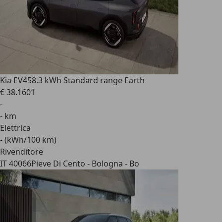
Kia EV4
58.3 kWh Standard range Earth
€ 38.160
1
-
- km
Elettrica
- (kWh/100 km)
Rivenditore
IT 40066
Pieve Di Cento - Bologna - Bo