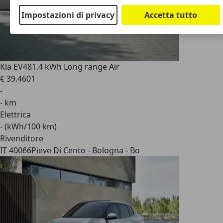
Impostazioni di privacy
Accetta tutto
Kia EV4
81.4 kWh Long range Air
€ 39.460
1
-
- km
Elettrica
- (kWh/100 km)
Rivenditore
IT 40066
Pieve Di Cento - Bologna - Bo