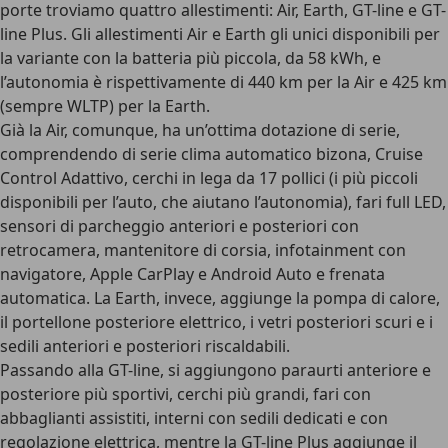
porte troviamo
quattro allestimenti: Air, Earth, GT-line e GT-
line Plus
. Gli allestimenti Air e Earth gli unici disponibili per
la variante con la batteria più piccola, da 58 kWh, e
l’autonomia è rispettivamente di 440 km per la Air e 425 km
(sempre WLTP) per la Earth.
Già la
Air
, comunque, ha un’ottima dotazione di serie,
comprendendo di serie clima automatico bizona, Cruise
Control Adattivo, cerchi in lega da 17 pollici (i più piccoli
disponibili per l’auto, che aiutano l’autonomia), fari full LED,
sensori di parcheggio anteriori e posteriori con
retrocamera, mantenitore di corsia, infotainment con
navigatore, Apple CarPlay e Android Auto e frenata
automatica. La
Earth
, invece, aggiunge la pompa di calore,
il portellone posteriore elettrico, i vetri posteriori scuri e i
sedili anteriori e posteriori riscaldabili.
Passando alla
GT-line,
si aggiungono paraurti anteriore e
posteriore più sportivi, cerchi più grandi, fari con
abbaglianti assistiti, interni con sedili dedicati e con
regolazione elettrica, mentre la
GT-line Plus
aggiunge il