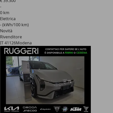
€ 39.300
-
0 km
Elettrica
- (kWh/100 km)
Novità
Rivenditore
IT 41126
Modena