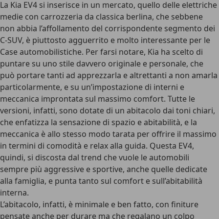
La
Kia EV4
si inserisce in un mercato, quello delle elettriche
medie con carrozzeria da classica berlina, che sebbene
non abbia l’affollamento del corrispondente segmento dei
C-SUV, è piuttosto agguerrito e molto interessante per le
Case automobilistiche. Per farsi notare, Kia ha scelto di
puntare su uno
stile davvero originale e personale
, che
può portare tanti ad apprezzarla e altrettanti a non amarla
particolarmente, e su un’impostazione di interni e
meccanica improntata sul massimo comfort. Tutte le
versioni, infatti, sono dotate di un
abitacolo dai toni chiari
,
che enfatizza la sensazione di spazio e abitabilità, e la
meccanica è allo stesso modo tarata per offrire il massimo
in termini di
comodità e relax alla guida
. Questa EV4,
quindi, si discosta dal trend che vuole le automobili
sempre più aggressive e sportive, anche quelle dedicate
alla famiglia, e
punta tanto sul comfort e sull’abitabilità
interna
.
L’abitacolo, infatti, è minimale e ben fatto, con finiture
pensate anche per durare ma che regalano un colpo