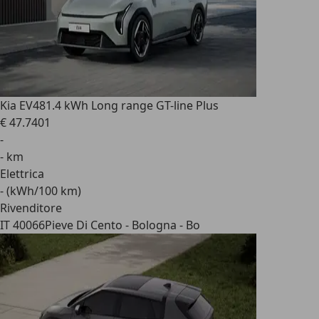
Kia EV4
81.4 kWh Long range GT-line Plus
€ 47.740
1
-
- km
Elettrica
- (kWh/100 km)
Rivenditore
IT 40066
Pieve Di Cento - Bologna - Bo