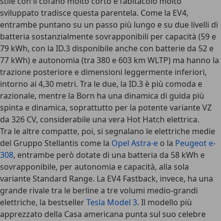
stile con il cofano molto corto e l’abitacolo molto
sviluppato tradisce questa parentela. Come la EV4,
entrambe puntano su un
passo più lungo e su due livelli di
batteria
sostanzialmente sovrapponibili per capacità (59 e
79 kWh, con la ID.3 disponibile anche con batterie da 52 e
77 kWh) e autonomia (tra 380 e 603 km WLTP) ma hanno la
trazione posteriore e dimensioni leggermente inferiori,
intorno ai 4,30 metri. Tra le due,
la ID.3 è più comoda e
razionale
, mentre
la Born ha una dinamica di guida più
spinta e dinamica
, soprattutto per la potente variante VZ
da 326 CV, considerabile una vera Hot Hatch elettrica.
Tra le altre compatte, poi, si segnalano le
elettriche medie
del Gruppo Stellantis
come la
Opel Astra-e
o la
Peugeot e-
308
, entrambe però dotate di una batteria da 58 kWh e
sovrapponibile, per autonomia e capacità, alla sola
variante Standard Range. La EV4 Fastback, invece, ha una
grande rivale tra le
berline a tre volumi medio-grandi
elettriche
, la bestseller
Tesla Model 3
. Il modello più
apprezzato della Casa americana punta sul suo celebre