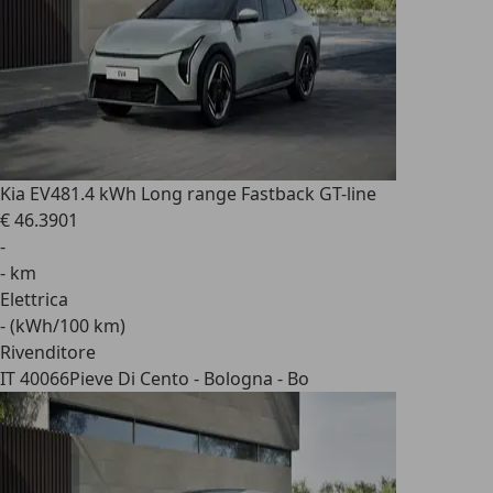
Kia EV4
81.4 kWh Long range Fastback GT-line
€ 46.390
1
-
- km
Elettrica
- (kWh/100 km)
Rivenditore
IT 40066
Pieve Di Cento - Bologna - Bo