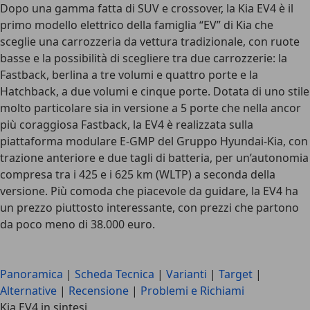
Dopo una gamma fatta di SUV e crossover,
la Kia EV4 è il
primo modello elettrico della famiglia “EV” di Kia che
sceglie una carrozzeria da vettura tradizionale
, con ruote
basse e la possibilità di scegliere tra
due carrozzerie
: la
Fastback
, berlina a tre volumi e quattro porte e la
Hatchback
, a due volumi e cinque porte. Dotata di uno stile
molto particolare sia in versione a 5 porte che nella ancor
più coraggiosa Fastback,
la EV4 è realizzata sulla
piattaforma modulare E-GMP del Gruppo Hyundai-Kia
, con
trazione anteriore e due tagli di batteria, per un’autonomia
compresa tra i 425 e i 625 km (WLTP) a seconda della
versione. Più comoda che piacevole da guidare, la EV4 ha
un prezzo piuttosto interessante, con prezzi che partono
da
poco meno di 38.000 euro
.
Panoramica
|
Scheda Tecnica
|
Varianti
|
Target
|
Alternative
|
Recensione
|
Problemi e Richiami
Kia EV4 in sintesi