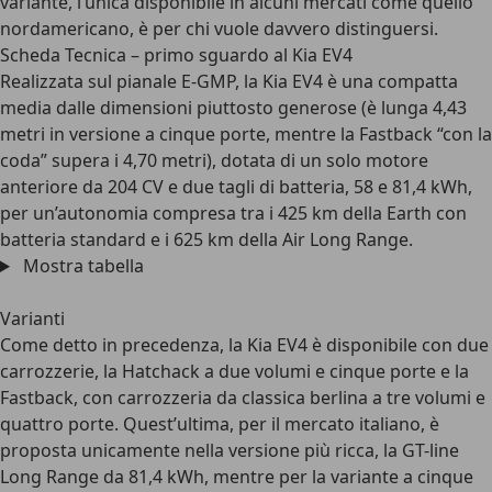
variante, l’unica disponibile in alcuni mercati come quello
nordamericano,
è per chi vuole davvero distinguersi
.
Scheda Tecnica – primo sguardo al Kia EV4
Realizzata sul pianale E-GMP
, la Kia EV4 è una compatta
media dalle dimensioni piuttosto generose (è lunga 4,43
metri in versione a cinque porte, mentre la Fastback “con la
coda” supera i 4,70 metri), dotata di
un solo motore
anteriore da 204 CV
e
due tagli di batteria, 58 e 81,4 kWh
,
per un’autonomia compresa tra i 425 km della Earth con
batteria standard e i 625 km della Air Long Range.
Mostra tabella
Varianti
Come detto in precedenza,
la Kia EV4 è disponibile con due
carrozzerie, la Hatchack
a due volumi e cinque porte
e la
Fastback
, con carrozzeria da classica berlina a tre volumi e
quattro porte. Quest’ultima, per il mercato italiano, è
proposta unicamente nella versione più ricca, la GT-line
Long Range da 81,4 kWh, mentre per la variante a cinque