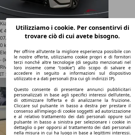
Kia EV4
GT-LINE
Utilizziamo i cookie. Per consentirvi di
€ 43.400
trovare ciò di cui avete bisogno.
07/2026
0 km
Per offrire all’utente la migliore esperienza possibile con
Elettrica
le nostre offerte, utilizziamo cookie propri e di fornitori
- (kWh/100 km)
terzi nonché altre tecnologie (di seguito menzionati nel
Rivenditore
loro insieme come “cookie”) allo scopo di salvare e
accedere in seguito a informazioni sul dispositivo
IT 52100
Arezzo -
utilizzato e a dati personali (tra cui gli indirizzi IP).
Questo consente di presentare annunci pubblicitari
personalizzati in base agli specifici interessi dell’utente,
di ottimizzare l’offerta e di analizzarne la fruizione.
Cliccare sul pulsante in basso a destra per prestare il
consenso all’impiego di cookie soggetti ad autorizzazione
e al relativo trattamento dei dati personali oppure sul
pulsante in basso a sinistra per selezionare i cookie in
dettaglio o per opporsi al trattamento dei dati personali
nella misura in cui ha luogo in base a legittimi interessi.