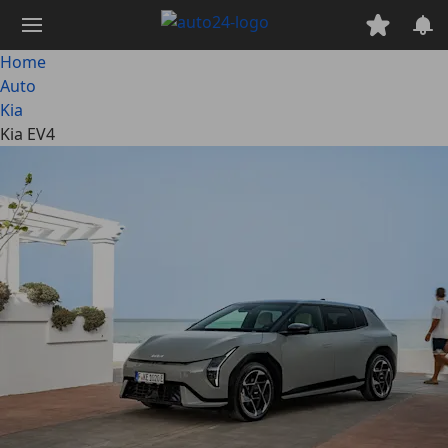
Passa
al
contenuto
Home
principale
Auto
Kia
Kia EV4