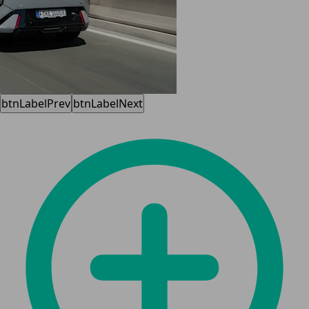
btnLabelPrev
btnLabelNext