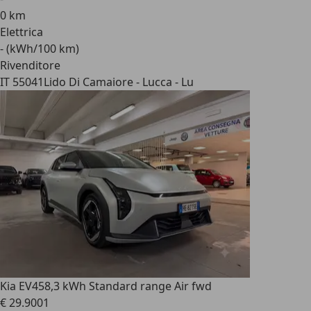
0 km
Elettrica
- (kWh/100 km)
Rivenditore
IT 55041
Lido Di Camaiore - Lucca - Lu
Kia EV4
58,3 kWh Standard range Air fwd
€ 29.900
1