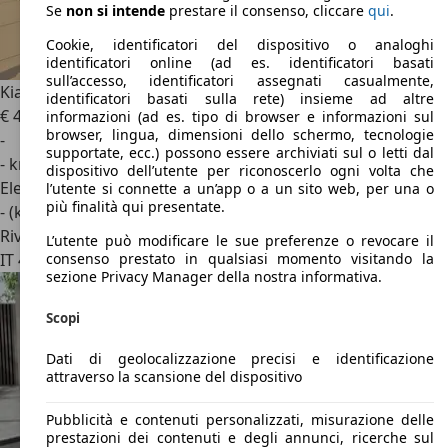
Se
non si intende
prestare il consenso, cliccare
qui
.
Cookie, identificatori del dispositivo o analoghi
identificatori online (ad es. identificatori basati
sull’accesso, identificatori assegnati casualmente,
Kia EV4
81.4 kWh Long range GT-line Launch Edition
identificatori basati sulla rete) insieme ad altre
€ 44.850
1
informazioni (ad es. tipo di browser e informazioni sul
browser, lingua, dimensioni dello schermo, tecnologie
-
supportate, ecc.) possono essere archiviati sul o letti dal
- km
dispositivo dell’utente per riconoscerlo ogni volta che
Elettrica
l’utente si connette a un’app o a un sito web, per una o
più finalità qui presentate.
- (kWh/100 km)
Rivenditore
L’utente può modificare le sue preferenze o revocare il
IT 40055
Villanova - Bo
consenso prestato in qualsiasi momento visitando la
sezione Privacy Manager della nostra informativa.
Scopi
Dati di geolocalizzazione precisi e identificazione
attraverso la scansione del dispositivo
Pubblicità e contenuti personalizzati, misurazione delle
prestazioni dei contenuti e degli annunci, ricerche sul