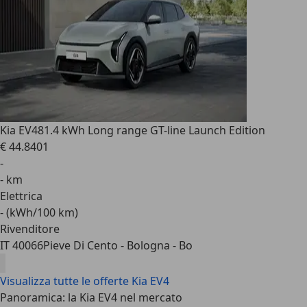
Kia EV4
81.4 kWh Long range GT-line Launch Edition
€ 44.840
1
-
- km
Elettrica
- (kWh/100 km)
Rivenditore
IT 40066
Pieve Di Cento - Bologna - Bo
Visualizza tutte le offerte Kia EV4
Panoramica: la Kia EV4 nel mercato