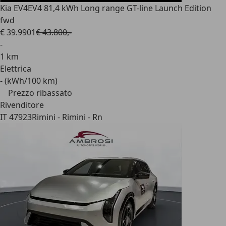
Kia EV4
EV4 81,4 kWh Long range GT-line Launch Edition
fwd
€ 39.990
1
€ 43.800,-
-
1 km
Elettrica
- (kWh/100 km)
Prezzo ribassato
Rivenditore
IT 47923
Rimini - Rimini - Rn