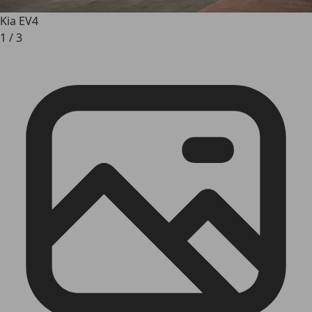
Kia EV4
1
/
3