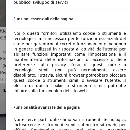
pubblico, sviluppo di servizi
Funzioni essenziali della pagina
Kia EV4
58.3 kWh Standard range Air
Noi o questi fornitori utilizziamo cookie o strumenti e
€ 34.620
1
tecnologie simili necessari per le funzioni essenziali del
sito e per garantirne il corretto funzionamento. Vengono
-
in genere utilizzati in risposta all'attività dell'utente per
- km
abilitare funzioni importanti come l'impostazione e il
Elettrica
mantenimento delle informazioni di accesso o delle
preferenze sulla privacy. L'uso di questi cookie o
- (kWh/100 km)
tecnologie simili non può normalmente essere
Rivenditore
disabilitato. Tuttavia, alcuni browser potrebbero bloccare
IT 40066
Pieve Di Cento - Bologna - Bo
questi cookie o strumenti simili o avvisare l'utente. Il
blocco di questi cookie o strumenti simili potrebbe
influire sulla funzionalità del sito web.
Funzionalità avanzate della pagina
Noi e terze parti utilizziamo vari strumenti tecnologici,
inclusi cookie e strumenti simili sul nostro sito web, per
offrirti funzionalità estese del sito e garantire