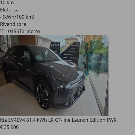
10 km
Elettrica
- (kWh/100 km)
Rivenditore
IT 10155
Torino-to
Kia EV4
EV4 81,4 kWh LR GT-line Launch Edition FWR
€ 35.900
-