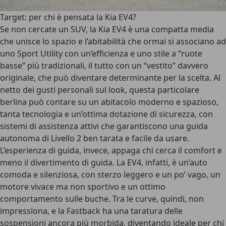
Target: per chi è pensata la Kia EV4?
Se non cercate un SUV,
la Kia EV4 è una compatta media
che unisce lo spazio e l’abitabilità che ormai si associano ad
uno Sport Utility con un’efficienza e uno stile a “ruote
basse” più tradizionali
, il tutto con un “vestito” davvero
originale, che può diventare determinante per la scelta. Al
netto dei gusti personali sul look, questa particolare
berlina può contare su un
abitacolo moderno e spazioso
,
tanta tecnologia e un’ottima dotazione di sicurezza, con
sistemi di assistenza attivi che garantiscono una guida
autonoma di Livello 2 ben tarata e facile da usare.
L’esperienza di guida, invece, appaga chi cerca il comfort e
meno il divertimento di guida
. La EV4, infatti, è un’auto
comoda e silenziosa, con sterzo leggero e un po’ vago, un
motore vivace ma non sportivo e un ottimo
comportamento sulle buche. Tra le curve, quindi, non
impressiona, e la Fastback ha una taratura delle
sospensioni ancora più morbida, diventando ideale per chi