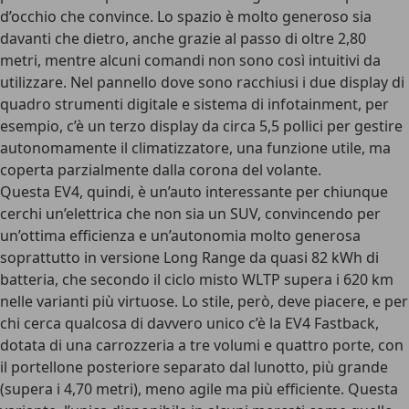
d’occhio che convince.
Lo spazio è molto generoso sia
davanti che dietro
, anche grazie al passo di oltre 2,80
metri, mentre alcuni comandi non sono così intuitivi da
utilizzare. Nel pannello dove sono racchiusi i due display di
quadro strumenti digitale e sistema di infotainment, per
esempio, c’è un terzo display da circa 5,5 pollici per gestire
autonomamente il climatizzatore, una funzione utile, ma
coperta parzialmente dalla corona del volante.
Questa EV4, quindi, è un’auto interessante per chiunque
cerchi un’elettrica che non sia un SUV
, convincendo per
un’ottima efficienza e un’autonomia molto generosa
soprattutto in versione Long Range da quasi 82 kWh di
batteria, che secondo il ciclo misto WLTP supera i 620 km
nelle varianti più virtuose. Lo stile, però, deve piacere, e per
chi cerca qualcosa di davvero unico c’è la
EV4 Fastback
,
dotata di una carrozzeria a tre volumi e quattro porte, con
il portellone posteriore separato dal lunotto, più grande
(supera i 4,70 metri), meno agile ma più efficiente. Questa