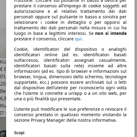
fruizione. Cliccare sul pulsante in basso a destra per
prestare il consenso all’impiego di cookie soggetti ad
autorizzazione e al relativo trattamento dei dati
personali oppure sul pulsante in basso a sinistra per
selezionare i cookie in dettaglio o per opporsi al
trattamento dei dati personali nella misura in cui ha
luogo in base a legittimi interessi. Se
non si intende
prestare il consenso, cliccare
qui
.
Cookie, identificatori del dispositivo o analoghi
identificatori online (ad es. identificatori basati
sull’accesso, identificatori assegnati casualmente,
Kia Sportage
Sportage 1.6 gdi Plus 2wd
identificatori basati sulla rete) insieme ad altre
€ 6.900
informazioni (ad es. tipo di browser e informazioni sul
01/2012
browser, lingua, dimensioni dello schermo, tecnologie
supportate, ecc.) possono essere archiviati sul o letti
205.000 km
dal dispositivo dell’utente per riconoscerlo ogni volta
Benzina
che l’utente si connette a un’app o a un sito web, per
6,8 l/100 km (comb.)
una o più finalità qui presentate.
Rivenditore
L’utente può modificare le sue preferenze o revocare il
IT 06083
consenso prestato in qualsiasi momento visitando la
sezione Privacy Manager della nostra informativa.
Scopi