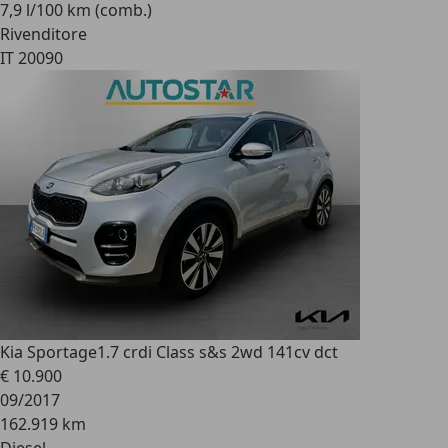
7,9 l/100 km (comb.)
Rivenditore
IT 20090
Kia Sportage
1.7 crdi Class s&s 2wd 141cv dct
€ 10.900
09/2017
162.919 km