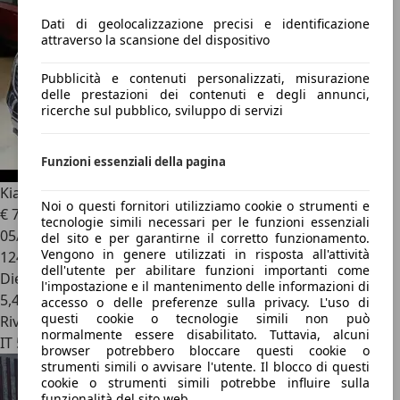
Dati di geolocalizzazione precisi e identificazione
attraverso la scansione del dispositivo
Pubblicità e contenuti personalizzati, misurazione
delle prestazioni dei contenuti e degli annunci,
ricerche sul pubblico, sviluppo di servizi
Funzioni essenziali della pagina
Kia Sportage
Sportage 1.7 CRDI VGT 2WD Active
Noi o questi fornitori utilizziamo cookie o strumenti e
€ 7.500
tecnologie simili necessari per le funzioni essenziali
05/2012
del sito e per garantirne il corretto funzionamento.
Vengono in genere utilizzati in risposta all'attività
124.000 km
dell'utente per abilitare funzioni importanti come
Diesel
l'impostazione e il mantenimento delle informazioni di
5,4 l/100 km (comb.)
accesso o delle preferenze sulla privacy. L'uso di
questi cookie o tecnologie simili non può
Rivenditore
normalmente essere disabilitato. Tuttavia, alcuni
IT 50012
browser potrebbero bloccare questi cookie o
strumenti simili o avvisare l'utente. Il blocco di questi
cookie o strumenti simili potrebbe influire sulla
funzionalità del sito web.