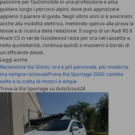
passione per l’automobile in una professione e ama
guidare lungo i percorsi alpini, dove può apprezzare
appieno il piacere di guida. Negli ultimi anni si è avvicinato
anche alla mobilità elettrica, mettendo spesso alla prova la
tessera di ricarica della redazione. Il sogno di un Audi RS 6
Avant C5 in verde Goodwood resta per ora nel cassetto e,
nella quotidianità, continua quindi a muoversi a bordo di
un efficiente diesel.
Leggi anche
Recensione Kia Stonic: ora è più personale, più moderna
ma sempre razionale
Prova Kia Sportage 2026: cambia
volto e la scelta di motori è ampia
Trova la Kia Sportage su AutoScout24