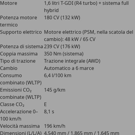
Motore
1,6 litri T-GDI (R4 turbo) + sistema full
hybrid
Potenza motore
180 CV (132 kW)
termico
Supporto elettrico
Motore elettrico (PSM, nella scatola del
cambio): 48 kW / 65 CV
Potenza di sistema
239 CV (176 kW)
Coppia massima
350 Nm (sistema)
Tipo di trazione
Trazione integrale (AWD)
Cambio
Automatico a 6 marce
Consumo
6,4 l/100 km
combinato (WLTP)
Emissioni CO₂
145 g/km
combinate (WLTP)
Classe CO₂
E
Accelerazione 0–
8,1 s
100 km/h
Velocità massima
196 km/h
Dimensioni (L/L/A)
4.540 mm / 1.865 mm / 1.645 mm