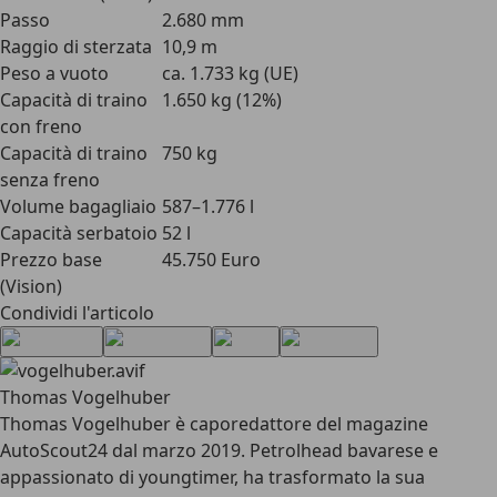
Passo
2.680 mm
Raggio di sterzata
10,9 m
Peso a vuoto
ca. 1.733 kg (UE)
Capacità di traino
1.650 kg (12%)
con freno
Capacità di traino
750 kg
senza freno
Volume bagagliaio
587–1.776 l
Capacità serbatoio
52 l
Prezzo base
45.750 Euro
(Vision)
Condividi l'articolo
Thomas Vogelhuber
Thomas Vogelhuber è caporedattore del magazine
AutoScout24 dal marzo 2019. Petrolhead bavarese e
appassionato di youngtimer, ha trasformato la sua