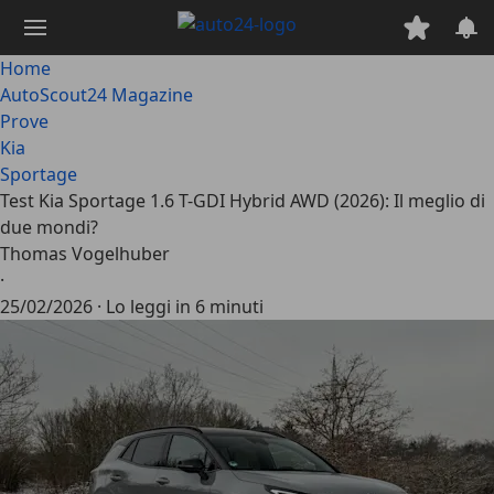
Passa
al
contenuto
Home
principale
AutoScout24 Magazine
Prove
Kia
Sportage
Test Kia Sportage 1.6 T-GDI Hybrid AWD (2026): Il meglio di
due mondi?
Thomas Vogelhuber
·
25/02/2026
·
Lo leggi in 6 minuti