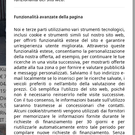
Funzionalità avanzate della pagina
Noi e terze parti utilizziamo vari strumenti tecnologici,
inclusi cookie e strumenti simili sul nostro sito web,
per offrirti funzionalità estese del sito e garantire
un'esperienza utente migliorata. Attraverso queste
funzionalità estese, consentiamo la personalizzazione
della nostra offerta, ad esempio, per continuare le tue
ricerche in una visita successiva, per mostrarti offerte
adatte alla tua zona o per fornire e valutare pubblicità
Kia Sportage
Sportage III 2013 1.7 crdi Active 2wd
e messaggi personalizzati. Salviamo il tuo indirizzo e-
€ 7.590
mail localmente se lo inserisci per le ricerche salvate, i
04/2013
veicoli preferiti o nell'ambito della valutazione dei
prezzi. Ciò semplifica l'utilizzo del sito web, poiché
159.000 km
non è necessario reinserirlo nelle visite successive.
Diesel
Con il tuo consenso, le informazioni basate sull'utilizzo
5,5 l/100 km (comb.)
saranno trasmesse ai concessionari che contatti.
Alcuni cookie/strumenti vengono utilizzati dai fornitori
Rivenditore
per memorizzare le informazioni fornite durante le
IT 24033
richieste di finanziamento per 30 giorni e per
riutilizzarle automaticamente entro tale periodo per
compilare nuove richieste di finanziamento. Senza