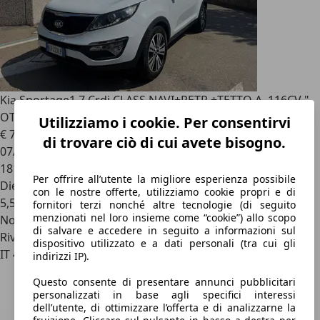
Kia Sportage
1.7 Crdi CLASS NAVI+RETR.+TETTO A. 116CV "
OTTIMO PREZZO "
Utilizziamo i cookie. Per consentirvi
€ 7.500
di trovare ciò di cui avete bisogno.
07/2014
181.700 km
Per offrire all’utente la migliore esperienza possibile
Diesel
con le nostre offerte, utilizziamo cookie propri e di
5,5 l/100 km (comb.)
fornitori terzi nonché altre tecnologie (di seguito
menzionati nel loro insieme come “cookie”) allo scopo
Novità
di salvare e accedere in seguito a informazioni sul
Rivenditore
dispositivo utilizzato e a dati personali (tra cui gli
IT 41121
indirizzi IP).
Questo consente di presentare annunci pubblicitari
personalizzati in base agli specifici interessi
dell’utente, di ottimizzare l’offerta e di analizzarne la