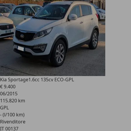
Kia Sportage
1.6cc 135cv ECO-GPL
€ 9.400
06/2015
115.820 km
GPL
- (l/100 km)
Rivenditore
IT 00137