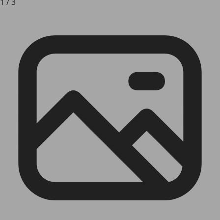
1
/
3