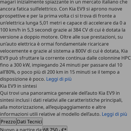
magari inizialmente spiazzante in un mercato italiano che
ancora fatica sull’elettrico. Con Kia EV9 si aprono nuove
prospettive e per la prima volta ci si trova di fronte a
un’elettrica lunga 5,01 metri e capace di accelerare da 0 a
100 km/h in 5,3 secondi grazie ai 384 CV di cui è dotata la
versione a doppio motore. Oltre alle sue prestazioni, su
un’auto elettrica è ormai fondamentale ricaricare
velocemente e grazie al sistema a 800V di cui è dotata, Kia
EV9 può sfruttare la corrente continua dalle colonnine HPC
fino a 300 kW, impiegando 24 minuti per passare dal 10
all’80%, o poco più di 200 km in 15 minuti se il tempo a
disposizione è poco.
Leggi di più
Kia EV9 in sintesi
Qui trovi una panoramica generale dell’auto Kia EV9 in
sintesi inclusi i dati relativi alle caratteristiche principali,
alla motorizzazione, all’equipaggiamento e altre
informazioni utili relative al modello dell’auto.
Leggi di più
Prezzo
Dati Tecnici
Nuovo a partire da
:
68.750,- €*