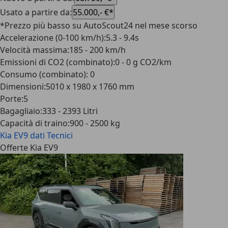
Usato a partire da
:
55.000,- €*
*Prezzo più basso su AutoScout24 nel mese scorso
Accelerazione (0-100 km/h)
:
5.3 - 9.4s
Velocità massima
:
185 - 200 km/h
Emissioni di CO2 (combinato)
:
0 - 0 g CO2/km
Consumo (combinato)
:
0
Dimensioni
:
5010 x 1980 x 1760 mm
Porte
:
5
Bagagliaio
:
333 - 2393 Litri
Capacità di traino
:
900 - 2500 kg
Kia EV9
dati Tecnici
Offerte Kia EV9