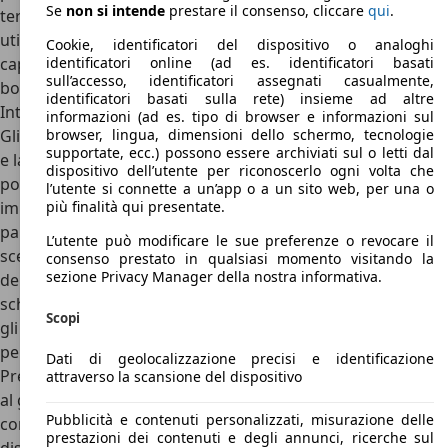
Se
non si intende
prestare il consenso, cliccare
qui
.
terza fila. A questi si aggiungono i frunk sotto al cofano,
utili per riporre i cavi: sulla versione a motore singolo la
Cookie, identificatori del dispositivo o analoghi
capacità è di 90 litri, ottima anche per posizionare alcune
identificatori online (ad es. identificatori basati
sull’accesso, identificatori assegnati casualmente,
borse, mentre sulla Dual Motor si riduce a 52 litri.
identificatori basati sulla rete) insieme ad altre
Interni Kia EV9
informazioni (ad es. tipo di browser e informazioni sul
Gli interni della Kia EV9 premiano innanzitutto la spaziosità
browser, lingua, dimensioni dello schermo, tecnologie
supportate, ecc.) possono essere archiviati sul o letti dal
e la comodità delle sedute. Oltre alla seduta alta, e non
dispositivo dell’utente per riconoscerlo ogni volta che
potrebbe essere altrimenti, la sensazione di ariosità è
l’utente si connette a un’app o a un sito web, per una o
immediata e di conseguenza il benessere degli occupanti
più finalità qui presentate.
parte con il piede giusto. Oltre al tanto spazio, specie
L’utente può modificare le sue preferenze o revocare il
scegliendo la configurazione a sei sedili dove le poltrone
consenso prestato in qualsiasi momento visitando la
sezione Privacy Manager della nostra informativa.
della seconda fila possono ruotare di 180° o offrire lo
schienale ribaltabile, su Kia EV9 si possono anche montare
Scopi
gli specchietti digitali e le tante telecamere aiutano a
percepire bene gli spazi attorno alla vettura.
Dati di geolocalizzazione precisi e identificazione
Prese USB garantite per tutti gli occupanti, mentre davanti
attraverso la scansione del dispositivo
al guidatore sono tre gli schermi raccolti sotto un’unica
Pubblicità e contenuti personalizzati, misurazione delle
cornice. Quadro strumenti, alla sua destra un piccolo
prestazioni dei contenuti e degli annunci, ricerche sul