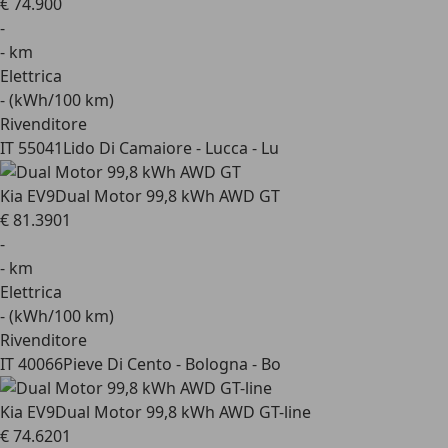
€ 74.900
-
- km
Elettrica
- (kWh/100 km)
Rivenditore
IT 55041
Lido Di Camaiore - Lucca - Lu
Kia EV9
Dual Motor 99,8 kWh AWD GT
€ 81.390
1
-
- km
Elettrica
- (kWh/100 km)
Rivenditore
IT 40066
Pieve Di Cento - Bologna - Bo
Kia EV9
Dual Motor 99,8 kWh AWD GT-line
€ 74.620
1