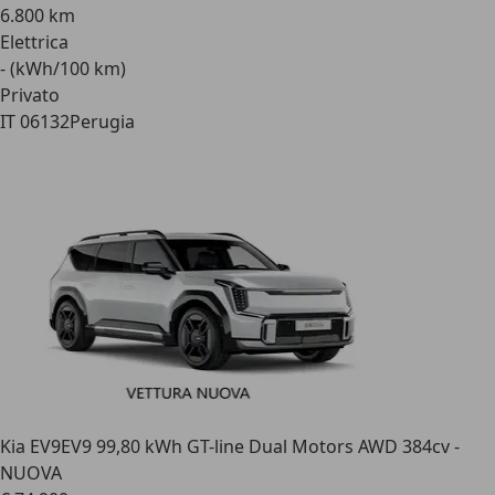
6.800 km
Elettrica
- (kWh/100 km)
Privato
IT 06132
Perugia
Kia EV9
EV9 99,80 kWh GT-line Dual Motors AWD 384cv -
NUOVA