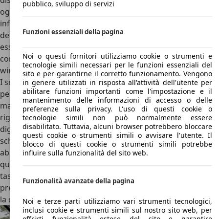
display da 5,3” dedicato alla climatizzazione e
pubblico, sviluppo di servizi
oggettivamente non facile da raggiungere per chi guida e,
infine, lo schermo centrale che ospita l’ultima generazione
Funzioni essenziali della pagina
del sistema di infotainment Kia. Sul bracciolo, e sotto di
esso, lo spazio è esagerato per riporre piccoli oggetti così
Noi o questi fornitori utilizziamo cookie o strumenti e
come si può ricaricare il telefono sulla comoda piastra
tecnologie simili necessari per le funzioni essenziali del
wireless.
sito e per garantirne il corretto funzionamento. Vengono
I sedili, in Bio-Poliuretano, presentano una comoda retina
in genere utilizzati in risposta all'attività dell'utente per
abilitare funzioni importanti come l'impostazione e il
per meglio reggere la testa durante i lunghi trasferimenti. I
mantenimento delle informazioni di accesso o delle
materiali sono di ottima qualità, anche se qualche plastica
preferenze sulla privacy. L'uso di questi cookie o
rigida c’è in abitacolo specie nella parte bassa. Tanta
tecnologie simili non può normalmente essere
disabilitato. Tuttavia, alcuni browser potrebbero bloccare
digitalizzazione negli interni della Kia EV9 grazie ai tre
questi cookie o strumenti simili o avvisare l'utente. Il
schermi ma anche qualche tasto fisico che permane in
blocco di questi cookie o strumenti simili potrebbe
abitacolo per rendere la vita più semplice, specie per
influire sulla funzionalità del sito web.
quanto riguarda la regolazione del clima in abitacolo. Sono
tasti per modo di dire perché vanno premuti con una certa
Funzionalità avanzate della pagina
pressione e solo una leggera vibrazione permette di avere
la conferma che l’input è stato recepito dalla vettura.
Noi e terze parti utilizziamo vari strumenti tecnologici,
inclusi cookie e strumenti simili sul nostro sito web, per
offrirti funzionalità estese del sito e garantire