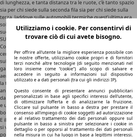
di lunghezza, e tanta distanza tra le ruote, c’è tanto spazio
sia per chi siede sulla seconda fila sia per chi siede sulla
terza, laddove sulle automobili termiche quest’ultima era
solitamente rivolta ai bambini. Con un’altezza libera dal
Utilizziamo i cookie. Per consentirvi di
suolo di 17,7 centimetri, poi, il look da vero e imponente
trovare ciò di cui avete bisogno.
SUV è sicuramente assicurato.
Contribuiscono a enfatizzare le dimensioni della Kia EV9 i
Per offrire all’utente la migliore esperienza possibile con
cerchi che vengono proposti con un diametro di 19”
le nostre offerte, utilizziamo cookie propri e di fornitori
sull’allestimento base e con diametro di 21” sulla top di
terzi nonché altre tecnologie (di seguito menzionati nel
gamma GT-Line. Spigolosa, apparentemente poco
loro insieme come “cookie”) allo scopo di salvare e
accedere in seguito a informazioni sul dispositivo
aerodinamica ma sicuramente d’impatto. I fari presentano
utilizzato e a dati personali (tra cui gli indirizzi IP).
la tecnologia full LED adattiva e corrono verticali alzando
ancor di più la linea di cintura. Nonostante questo, l’altezza
Questo consente di presentare annunci pubblicitari
personalizzati in base agli specifici interessi dell’utente,
da terra di 1,75 metri permette un’ottima superficie vetrata
di ottimizzare l’offerta e di analizzarne la fruizione.
e una conseguente ottima visibilità una volta seduti a
Cliccare sul pulsante in basso a destra per prestare il
bordo.
consenso all’impiego di cookie soggetti ad autorizzazione
e al relativo trattamento dei dati personali oppure sul
E il bagagliaio? Molto dipende dalla disposizione dei sedili,
pulsante in basso a sinistra per selezionare i cookie in
si va infatti da un minimo di 333 litri con la terza fila in
dettaglio o per opporsi al trattamento dei dati personali
posizione a un massimo di 2.318 litri abbattendo seconda e
nella misura in cui ha luogo in base a legittimi interessi.