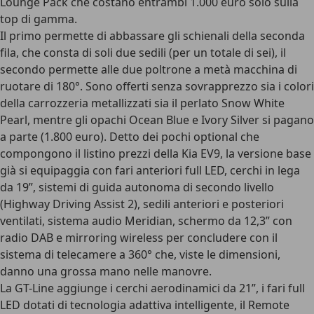
Lounge Pack che costano entrambi 1.000 euro solo sulla
top di gamma.
Il primo permette di abbassare gli schienali della seconda
fila, che consta di soli due sedili (per un totale di sei), il
secondo permette alle due poltrone a metà macchina di
ruotare di 180°. Sono offerti senza sovrapprezzo sia i colori
della carrozzeria metallizzati sia il perlato Snow White
Pearl, mentre gli opachi Ocean Blue e Ivory Silver si pagano
a parte (1.800 euro). Detto dei pochi optional che
compongono il listino prezzi della Kia EV9, la versione base
già si equipaggia con fari anteriori full LED, cerchi in lega
da 19”, sistemi di guida autonoma di secondo livello
(Highway Driving Assist 2), sedili anteriori e posteriori
ventilati, sistema audio Meridian, schermo da 12,3” con
radio DAB e mirroring wireless per concludere con il
sistema di telecamere a 360° che, viste le dimensioni,
danno una grossa mano nelle manovre.
La GT-Line aggiunge i cerchi aerodinamici da 21”, i fari full
LED dotati di tecnologia adattiva intelligente, il Remote