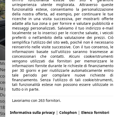
un'esperienza utente migliorata. Attraverso queste
funzionalità estese, consentiamo la personalizzazione
della nostra offerta, ad esempio, per continuare le tue
ricerche in una visita successiva, per mostrarti offerte
adatte alla tua zona o per fornire e valutare pubblicità e
messaggi personalizzati. Salviamo il tuo indirizzo e-mail
localmente se lo inserisci per le ricerche salvate, i veicoli
preferiti o nell'ambito della valutazione dei prezzi. Ciò
semplifica l'utilizzo del sito web, poiché non è necessario
reinserirlo nelle visite successive. Con il tuo consenso, le
informazioni basate sull'utilizzo saranno trasmesse ai
concessionari che contatti. Alcuni cookie/strumenti
vengono utilizzati dai fornitori per memorizzare le
Motori Kia EV9
informazioni fornite durante le richieste di finanziamento
Nella gamma motori della Kia EV9 c’è spazio per due
per 30 giorni e per riutilizzarle automaticamente entro
tale periodo per compilare nuove richieste di
configurazioni, ben distinte tra loro. Due EV9 in una? In un
finanziamento. Senza l'utilizzo di tali cookie/strumenti,
certo senso sì, visto che nella configurazione single motor
tali funzionalità estese non possono essere utilizzate in
la potenza raggiunge i 203 CV, mentre nella configurazione
tutto o in parte.
Dual Motor si arriva a 384 CV con lo 0-100 km/h di cui
Lavoriamo con 263 fornitori.
sopra che parla da solo. Varia anche la velocità massima,
185 km/h per la prima e fino a 200 km/h per la seconda.
|
|
Informativa sulla privacy
Colophon
Elenco fornitori
Stesso discorso per la coppia, da 350 Nm a 700 Nm. Per chi