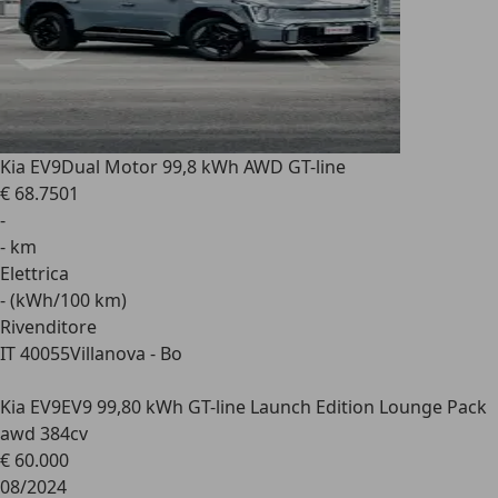
Kia EV9
Dual Motor 99,8 kWh AWD GT-line
€ 68.750
1
-
- km
Elettrica
- (kWh/100 km)
Rivenditore
IT 40055
Villanova - Bo
Kia EV9
EV9 99,80 kWh GT-line Launch Edition Lounge Pack
awd 384cv
€ 60.000
08/2024