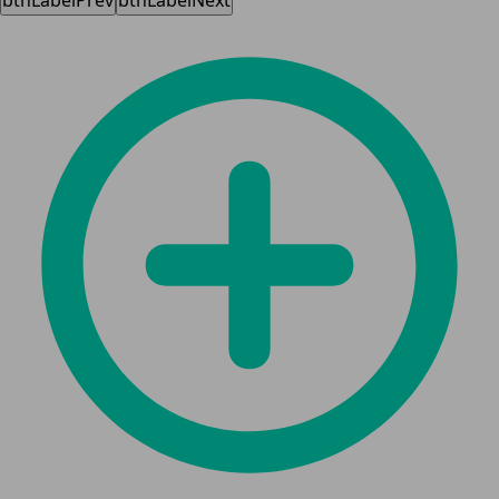
btnLabelPrev
btnLabelNext