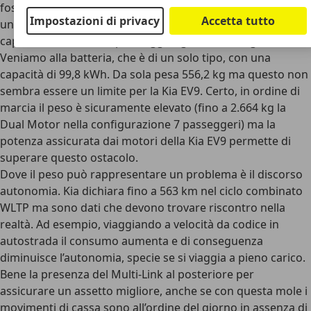
fosse interessato a sfruttare la Kia EV9 come motrice di
Impostazioni di privacy
Accetta tutto
una roulotte o di un rimorchio, la Dual Motor ha una
capacità di traino che può raggiungere i 2.500 kg frenati.
Veniamo alla batteria, che è di un solo tipo, con una
capacità di 99,8 kWh. Da sola pesa 556,2 kg ma questo non
sembra essere un limite per la Kia EV9. Certo, in ordine di
marcia il peso è sicuramente elevato (fino a 2.664 kg la
Dual Motor nella configurazione 7 passeggeri) ma la
potenza assicurata dai motori della Kia EV9 permette di
superare questo ostacolo.
Dove il peso può rappresentare un problema è il discorso
autonomia. Kia dichiara fino a 563 km nel ciclo combinato
WLTP ma sono dati che devono trovare riscontro nella
realtà. Ad esempio, viaggiando a velocità da codice in
autostrada il consumo aumenta e di conseguenza
diminuisce l’autonomia, specie se si viaggia a pieno carico.
Bene la presenza del Multi-Link al posteriore per
assicurare un assetto migliore, anche se con questa mole i
movimenti di cassa sono all’ordine del giorno in assenza di